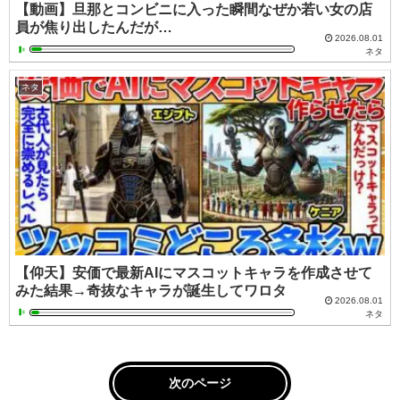
【動画】旦那とコンビニに入った瞬間なぜか若い女の店
員が焦り出したんだが…
2026.08.01
ネタ
ネタ
【仰天】安価で最新AIにマスコットキャラを作成させて
みた結果→奇抜なキャラが誕生してワロタ
2026.08.01
ネタ
次のページ