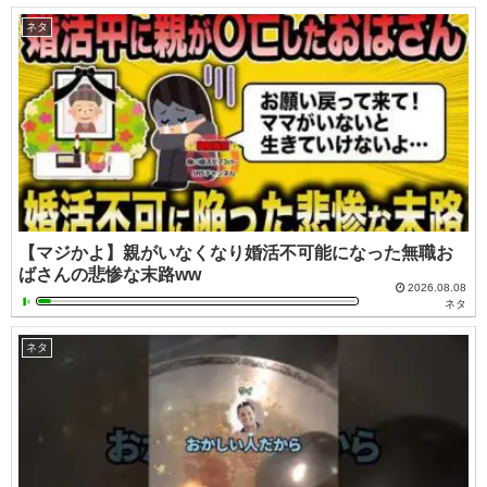
ネタ
【マジかよ】親がいなくなり婚活不可能になった無職お
ばさんの悲惨な末路ww
2026.08.08
ネタ
ネタ