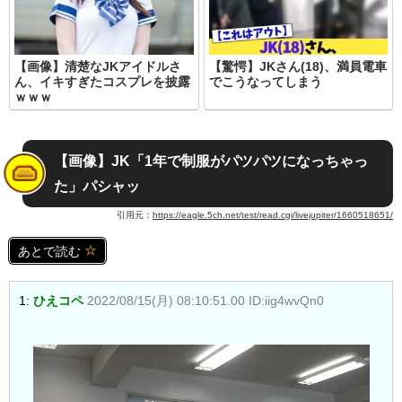
【画像】清楚なJKアイドルさ
【驚愕】JKさん(18)、満員電車
ん、イキすぎたコスプレを披露
でこうなってしまう
ｗｗｗ
【画像】JK「1年で制服がパツパツになっちゃっ
た」パシャッ
引用元：
https://eagle.5ch.net/test/read.cgi/livejupiter/1660518651/
あとで読む
1:
ひえコペ
2022/08/15(月) 08:10:51.00 ID:iig4wvQn0