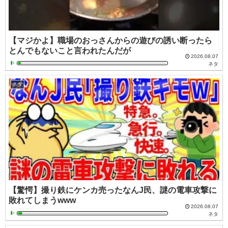
【マジかよ】職場のおっさんからの遊びの誘い断ったら
とんでもないこと言われたんだが
2026.08.07
ネタ
ネタ
【驚愕】撮り鉄にケンカ売ったなんJ民、謎の電車攻撃に
敗れてしまうwww
2026.08.07
ネタ