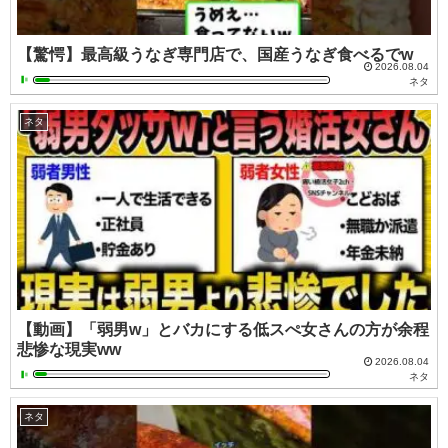
【驚愕】最高級うなぎ専門店で、国産うなぎ食べるでw
2026.08.04
ネタ
ネタ
【動画】「弱男w」とバカにする低スぺ女さんの方が余程
悲惨な現実ww
2026.08.04
ネタ
ネタ