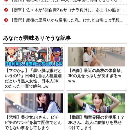
【衝撃】佐々木が6回自責2もサヨナラ負けに。あまりの酷さにドン引きするドジャースファン
【驚愕】産後の里帰りから帰宅した私。けれど自宅には予想もしない人物が住み着いており……義父「お!嫁ちゃんお疲れ!俺もしばらく厄介になるよ」ギャンブル中毒&借金まみれな義父だった!
あなたが興味ありそうな記事
【マジかよ】「黒い肌は嫌だと
【画像】最近の高校の体育祭、
いうの!?」日傘利用は人種差別
JKの見せっぷりが良すぎるｗ
だという黒人女性、日本人JK
ｗｗ
のたった一言で絶句…w
【悲報】美少女JKさん、ピチ
【動画】和室界隈の究極系！？
ピチのワンピを着て配信でとん
JKさん、老人に腰振りを見せ
でもない事をしてしまう
つけてしまう