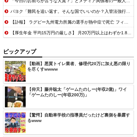
「今日のお前らが言うな大賞？」とメディア関係者の一般人への苦言にツッコミ殺到、被災地の避難所でカメラまわすのは……
パヨク「難民を追い返す。そんな国でいいのか？入管法強行抗議！」 [8/8]
【訃報】 ラグビー九州電力所属の選手が熱中症で死亡 フィジー出身の26歳
【厚生年金 平均15万円の厳しさ】 月20万円以上はわずか1.8割、高齢夫婦は毎月4.2万円の赤字に
ピックアップ
【動画】悪質トイレ業者、修理代20万に加え悪の限り
を尽くすwwww
【仰天】藤井聡太「ゲームたのしー(年収2億)」ワイ
「ゲームたのしー(年収200万)」
【驚愕】自動車学校の指導員だったけど裏側を暴露す
るwww