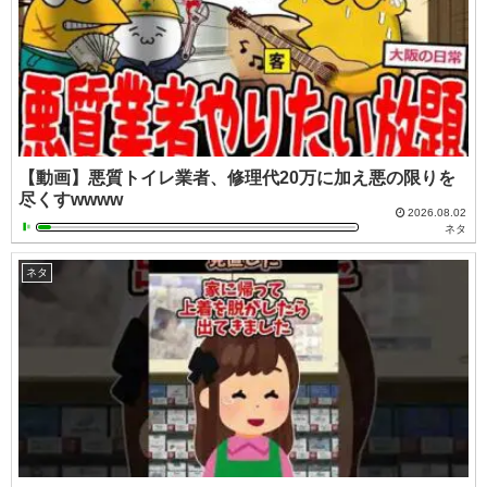
【動画】悪質トイレ業者、修理代20万に加え悪の限りを
尽くすwwww
2026.08.02
ネタ
ネタ