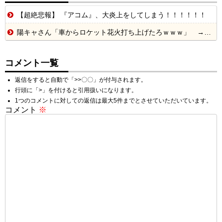
【超絶悲報】 『アコム』、大炎上をしてしまう！！！！！！
陽キャさん「車からロケット花火打ち上げたろｗｗｗ」 → サンルーフが閉まっていて無事車内に発射
コメント一覧
返信をすると自動で「>>〇〇」が付与されます。
行頭に「>」を付けると引用扱いになります。
1つのコメントに対しての返信は最大5件までとさせていただいています。
コメント
※