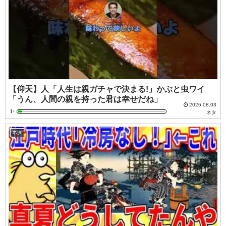
【仰天】人「人生は親ガチャで決まる!」かぶと虫ワイ
「うん、人間の親を持った君は幸せだね」
2026.08.03
ネタ
ネタ