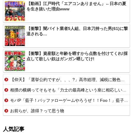
【動画】江戸時代「エアコンありません」←日本の夏
を生き抜いた理由www
【衝撃】闇バイト業者5人組、日本刀持った男(61)に撃
退される…
【衝撃】資産額と年齢を晒すから点数を付けてくれ!採
点して欲しい奴はガンガン晒してけ!
【仰天】「選挙公約ですが、、、?」高市総理、減税に難色を示し続ける玉木代表らを「煽りまくるwwwww」
相撲の横綱ってそもそも「力士の最高峰という座に相応しいかどうか」で決めるべきであって横綱に相応しい者がいないなら別に不在でもいいはずだよな
モバP「藍子！バッファローゲームやろうぜ！！Foo！」藍子「いいですよ。そのかわり」
お前らが、誰得？って思う物
人気記事