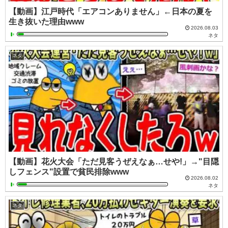
【動画】江戸時代「エアコンありません」←日本の夏を
生き抜いた理由www
2026.08.03
ネタ
ネタ
【動画】花火大会「ただ見客うぜえなぁ…せや!」→"目隠
しフェンス"設置で貧民排除www
2026.08.02
ネタ
ネタ