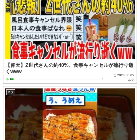
ネタ
【仰天】Z世代さんの約40%、食事キャンセルが流行り逝
くwww
2026.08.05
ネタ
ネタ