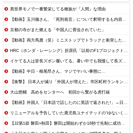
異世界モノで一番繁栄してる種族が『人間』な理由
【動画】玉川徹さん、「死刑発言」について釈明するも内容がクソすぎて更に大炎上……
京都の寺がまた燃える「中国人に脅迫されていた」
【動画】両方馬鹿（笑）ミニストップでトラックと衝突したドラレコが（ノ∇`）
HRC（ホンダ・レーシング）折原氏「以前のF1プロジェクトを経験した専門家を何人か呼び戻しました」
イケてる人は皆長ズボン履いてる。暑い中でも我慢して長ズボン履いてる。半ズボンはモテ無い。厳しいって
【動画】中日・根尾昂さん、マジでヤバい事態に…
【衝撃】 日本人が減り「外国人が増えた」市区町村ランキング…TOP5がこちらｗｗｗｗｗｗ
大山悠輔 高めをセンターへ 初回から繋がる虎打線
【動画】外国人「日本語で話したのに英語で返された!」→日本人「まず発音を聞かせろ」
リニューアルを予告していた鹿児島ユナイテッドの“ゆないくー”、ホーム開幕戦に新フェイスで登場
【J2第1節 磐田×秋田】磐田は開始わずか18秒で先制に成功するも追いつかれドロー 秋葉新体制の初白星はお預けに