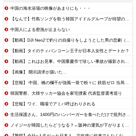
中国の海水浴場の映像があまりにも・・・
【なんで】竹島ソングを歌う韓国アイドルグループが待望の日本デビュー
中国人による密漁が止まらない
【動画】DJI Neo2で釣りの自撮りをしようとした男の悲劇（ノ∇`）
【動画】タイのティパンコーン王子が日本人女性とデートか？
【動画】これはお見事。中国重慶市で珍しい事故が撮影される。
【画像】 開示請求が届いた…
【悲報】 中国、橋の欄干が強風一発で粉々に 鉄筋ゼロ 当局「接着剤でくっつけただけ」「正常で、品質問題はない」
韓国警察、大韓サッカー協会を家宅捜索 代表監督選考巡り
【悲報】ワイ、職場でアミバ呼ばわりされる
生活保護さん、1400円のハンバーガーを食べただけで批判される
ノイジーが帰国したらどうなる？←阪神の運気が下がりまくるやろな
【驚愕】会社=人生だった日本人、定年後に何者でもなくなるwww