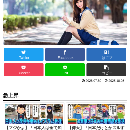
Twitter
Facebook
はてブ
Pocket
LINE
コピー
2026.07.30
2025.10.08
急上昇
【マジかよ】「日本人は全て知
【仰天】「日本だけとかズルす