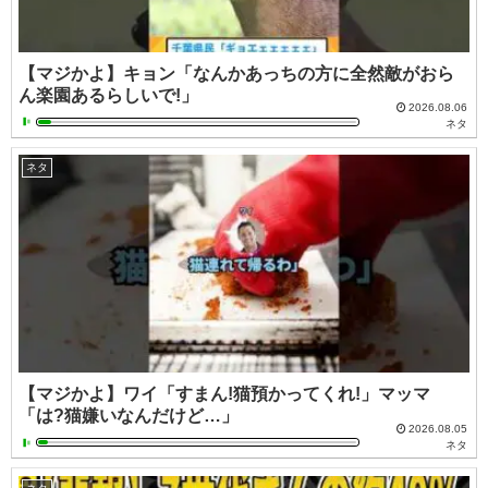
【マジかよ】キョン「なんかあっちの方に全然敵がおら
ん楽園あるらしいで!」
2026.08.06
ネタ
ネタ
【マジかよ】ワイ「すまん!猫預かってくれ!」マッマ
「は?猫嫌いなんだけど…」
2026.08.05
ネタ