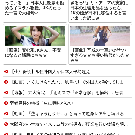
っている…」日本人に改宗を勧
ぎるっ!!」リトアニアの実家に
めるイスラム教徒、JKのたっ
日本の生理用品を送ったら、
た一言で大絶句w
JKの姪が日本に移住すると言
い出した訳…w
【画像】安心系JKさん、不安
【画像】平成の一軍JKがヤバ
になると話題にｗｗｗ
すぎるｗｗｗ凄い時代だったｗ
ｗｗ
【生活保護】永住外国人が日本人平均超え...
【動画】よく助けられたな。岐阜の川で外国人が溺れてしまう事故。
【速報】 京大病院、手術ミスで『正常な脳』を摘出 → 患者は自発呼吸不可能な植物状態に
弱者男性の特徴「車に興味がない」
【動画】「壁キャラはダサい」と言って超激レア出し続ける脳キンw
大阪府の小学校でイスラム教の指導者が授業を行い物議を醸す！ #大阪 #イスラム教 #モスク
【動画】自動ドアの仕組みを理解した富山のツバメが賢い。