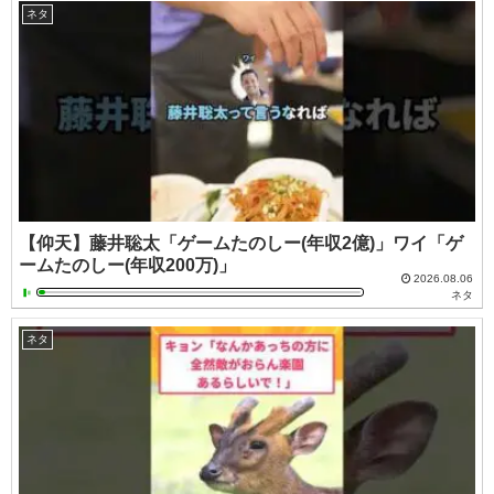
ネタ
【仰天】藤井聡太「ゲームたのしー(年収2億)」ワイ「ゲ
ームたのしー(年収200万)」
2026.08.06
ネタ
ネタ