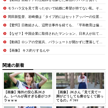
モラハラ父を見て育ったせいで結婚に希望が持てない私。それなのに長男から結婚を急かされてしまい…
岡田新監督、岩崎優は「タイプ的にはセットアッパーの位置が一番合うてる」←おーん
【驚愕】日教組さん、辺野古事件を経ても、「平和教育は偏っていない!」
【なぜ？】中国企業に取得されたマンション、日本人が出ていきネパール人で埋まる
【動画】ロシアの空挺兵、パラシュートが開かずに墜落してしまう。
【画像】 キス釣りするんや
関連の新着
【画像】海外の安心系JKさ
【画像】JKさん「見て見てー
ん、レベルが高すぎる姿がコチ
脚がどうしても痩せなくて困っ
ラｗｗｗ
てるの」ﾊﾟｼｬｯ