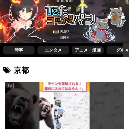
時事
エンタメ
アニメ・漫画
グルメ
京都
ネタ