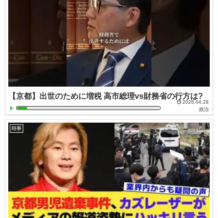
【京都】出世のために増税 高市総理vs財務省の行方は?
2026.04.28
政治
時事