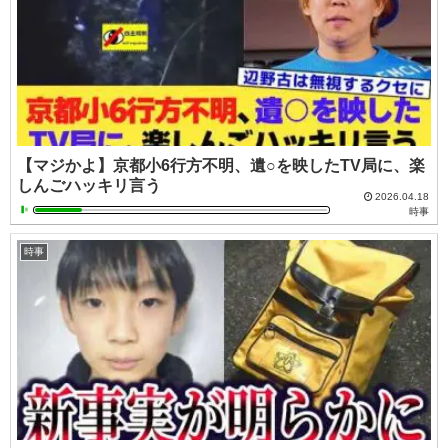
【マジかよ】京都小6行方不明、遺○を映したTV局に、楽
しんごハッキリ言う
2026.04.18
時事
時事