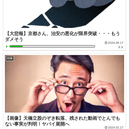
【大悲報】京都さん、治安の悪化が限界突破・・・もう
ダメそう
2024.06.17
ネタ
時事
【画像】天橋立股のぞき転落、残された動画でとんでも
ない事実が判明！ヤバイ展開へ
2024.02.17