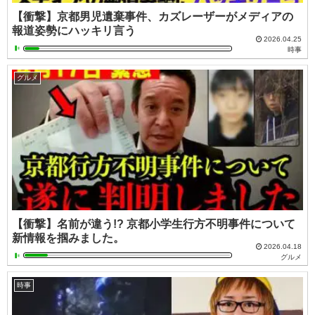
【衝撃】京都男児遺棄事件、カズレーザーがメディアの
報道姿勢にハッキリ言う
2026.04.25
時事
グルメ
【衝撃】名前が違う!? 京都小学生行方不明事件について
新情報を掴みました。
2026.04.18
グルメ
時事