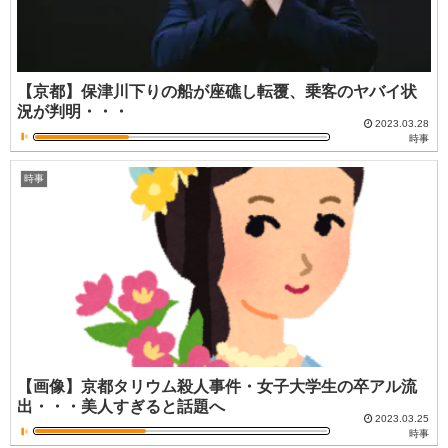
【京都】保津川下りの船が座礁し転覆、乗客のヤバイ状
況が判明・・・
2023.03.28
時事
時事
【画像】京都タリウム殺人事件・女子大学生の卒アル流
出・・・美人すぎると話題へ
2023.03.25
時事