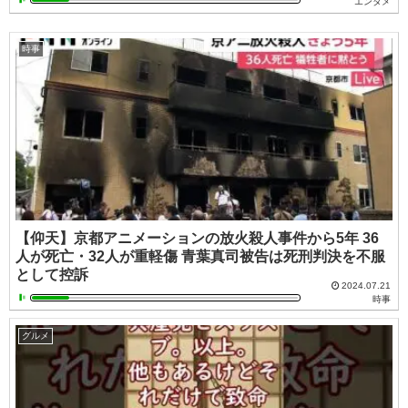
エンタメ
時事
【仰天】京都アニメーションの放火殺人事件から5年 36
人が死亡・32人が重軽傷 青葉真司被告は死刑判決を不服
として控訴
2024.07.21
時事
グルメ