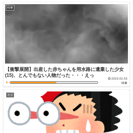
時事
【衝撃展開】出産した赤ちゃんを用水路に遺棄した少女
(15)、とんでもない人物だった・・・えっ
2023.02.03
時事
ネタ