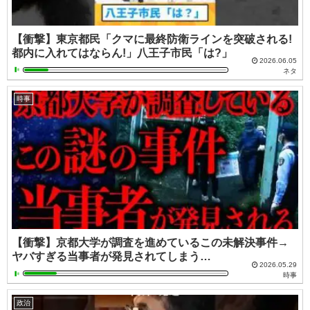
【衝撃】東京都民「クマに最終防衛ラインを突破される!
都内に入れてはならん!」八王子市民「は?」
2026.06.05
ネタ
時事
【衝撃】京都大学が調査を進めているこの未解決事件→
ヤバすぎる当事者が発見されてしまう…
2026.05.29
時事
政治