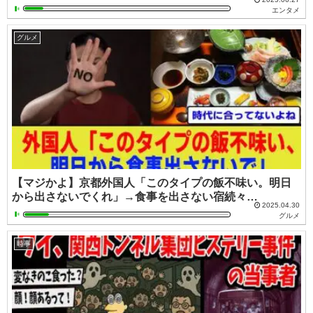
エンタメ
グルメ
【マジかよ】京都外国人「このタイプの飯不味い。明日
から出さないでくれ」→食事を出さない宿続々…
2025.04.30
グルメ
時事