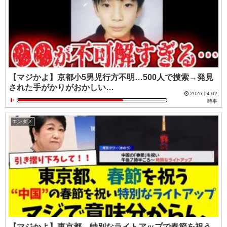
【マジかよ】京都小5男児行方不明…500人で捜索→発見
された手がかりがおかしい…
2026.04.02
時事
エンタメ
【マジかよ】東京都、特別なライトアップで春節を祝う