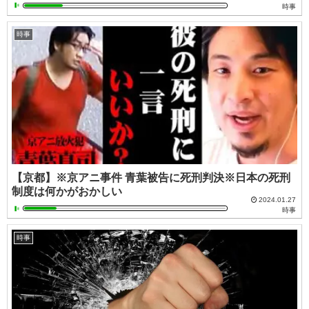
時事
時事
【京都】※京アニ事件 青葉被告に死刑判決※日本の死刑
制度は何かがおかしい
2024.01.27
時事
時事