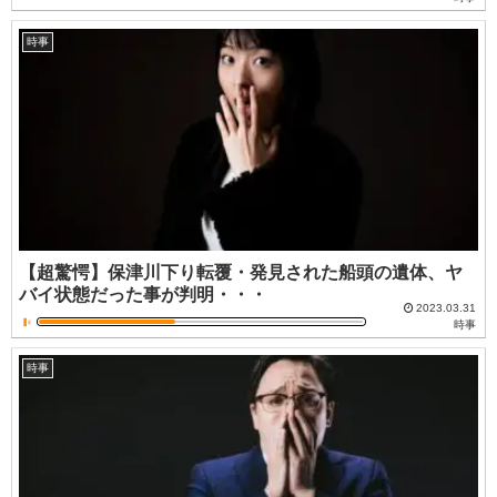
時事
【超驚愕】保津川下り転覆・発見された船頭の遺体、ヤ
バイ状態だった事が判明・・・
2023.03.31
時事
時事