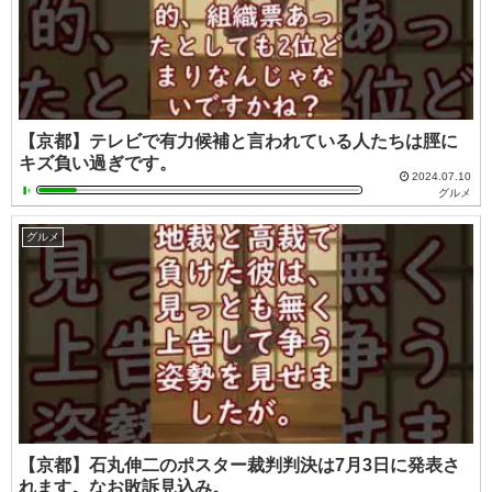
【京都】テレビで有力候補と言われている人たちは脛に
キズ負い過ぎです。
2024.07.10
グルメ
グルメ
【京都】石丸伸二のポスター裁判判決は7月3日に発表さ
れます。なお敗訴見込み。