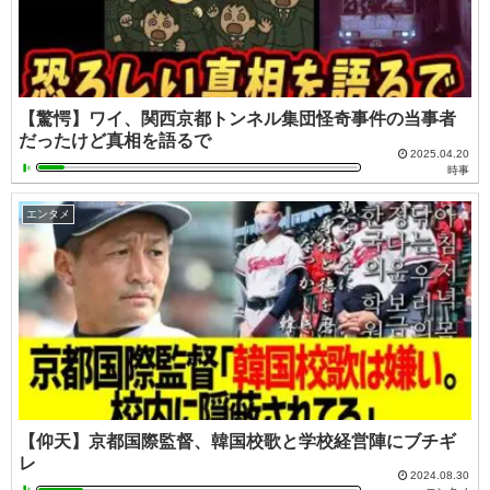
【驚愕】ワイ、関西京都トンネル集団怪奇事件の当事者
だったけど真相を語るで
2025.04.20
時事
エンタメ
【仰天】京都国際監督、韓国校歌と学校経営陣にブチギ
レ
2024.08.30