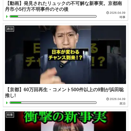
【動画】発見されたリュックの不可解な新事実。京都南
丹市小5行方不明事件のその後
2026.04.09
時事
政治
【京都】60万回再生・コメント500件以上の9割が浜田聡
推し!
2026.04.09
政治
時事