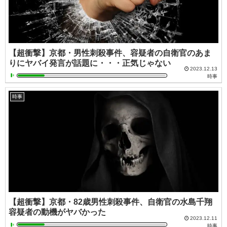
【超衝撃】京都・男性刺殺事件、容疑者の自衛官のあま
りにヤバイ発言が話題に・・・正気じゃない
2023.12.13
時事
時事
【超衝撃】京都・82歳男性刺殺事件、自衛官の水島千翔
容疑者の動機がヤバかった
2023.12.11
時事