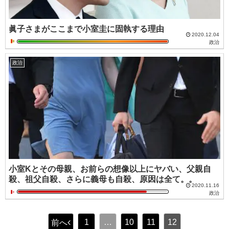
眞子さまがここまで小室圭に固執する理由
2020.12.04
政治
政治
小室Kとその母親、お前らの想像以上にヤバい、父親自
殺、祖父自殺、さらに義母も自殺、原因は全て。。
2020.11.16
政治
1
…
10
11
12
前へ