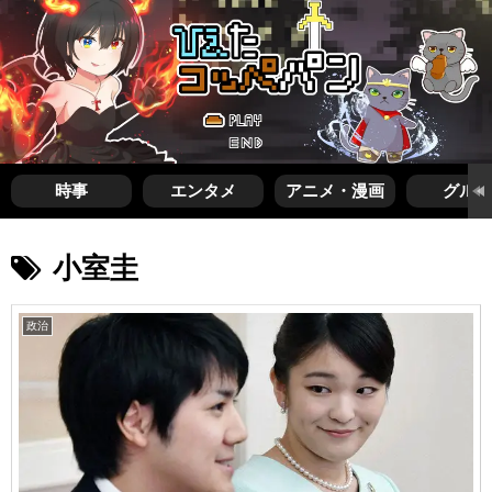
時事
エンタメ
アニメ・漫画
グルメ
小室圭
政治