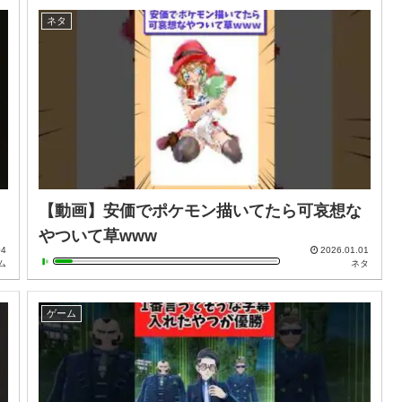
ネタ
【動画】安価でポケモン描いてたら可哀想な
やついて草www
04
2026.01.01
ム
ネタ
ゲーム