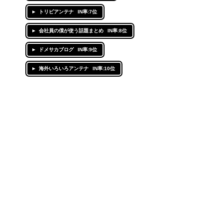
トリビアンテナ
IN率:7位
会社員の僕が使う話題まとめ
IN率:8位
ドメサカブログ
IN率:9位
海外いろいろアンテナ
IN率:10位