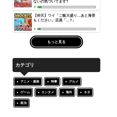
ないの気づいてます?
【仰天】ワイ「ご飯大盛り…あと海苔
もください」店員「…?」
もっと見る
カテゴリ
アニメ・漫画
時事
グルメ
ゲーム
エンタメ
海外
ネタ
政治