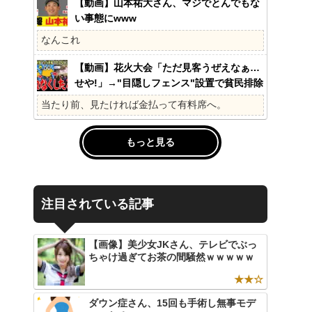
【動画】山本祐大さん、マジでとんでもな
い事態にwww
なんこれ
【動画】花火大会「ただ見客うぜえなぁ…
せや!」→"目隠しフェンス"設置で貧民排除
www
当たり前、見たければ金払って有料席へ。
もっと見る
注目されている記事
【画像】美少女JKさん、テレビでぶっ
ちゃけ過ぎてお茶の間騒然ｗｗｗｗｗ
★★☆
ダウン症さん、15回も手術し無事モデ