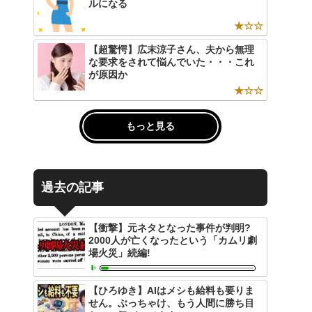
ルになる
★☆☆
【超驚愕】広末涼子さん、夫から無理
な要求をされて悩んでいた・・・これ
が原因か
★☆☆
もっと見る
過去の記事
【衝撃】元ネタとなった事件が判明?
2000人が亡くなったという「カムリ劇
場火災」続編!
【ひろゆき】AIはメシも給料も要りま
せん。ぶっちゃけ、もう人間に勝ち目