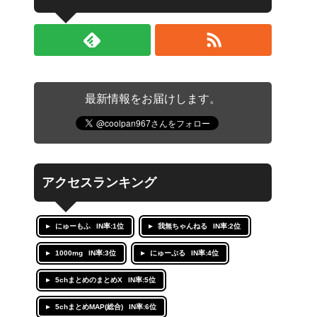
最新情報をお届けします。
アクセスランキング
にゅーもふ
IN率:1位
我無ちゃんねる
IN率:2位
1000mg
IN率:3位
にゅーぷる
IN率:4位
5chまとめのまとめX
IN率:5位
5chまとめMAP(総合)
IN率:6位