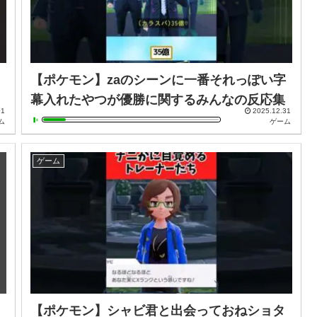
【ポケモン】zaのシーンに一番それっぽい字
幕入れたやつが優勝に関するみんなの反応集
01
2025.12.31
ム
ゲーム
ゲーム
【ポケモン】シャビ君と出会っておねショタ