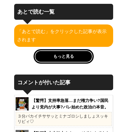
あとで読む一覧
「あとで読む」をクリックした記事が表示
されます
もっと見る
コメントが付いた記事
【驚愕】支持率急落…まだ権力争い?国民
より党内が大事?バレ始めた政治の本音。
41%の衝撃、その理由。選挙しか見てない
３分バカイチササッとミナゴロシしましょスッキ
の?国民不在の政治が限界!
リピィ♡