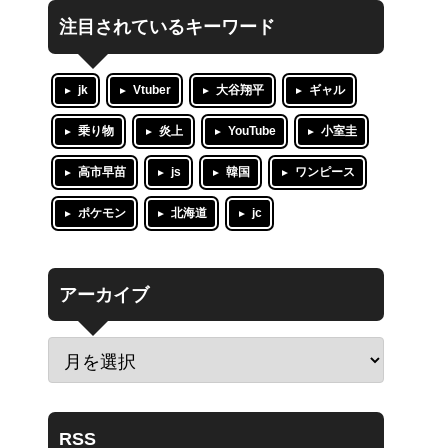
注目されているキーワード
jk
Vtuber
大谷翔平
ギャル
乗り物
炎上
YouTube
小室圭
高市早苗
js
韓国
ワンピース
ポケモン
北海道
jc
アーカイブ
RSS