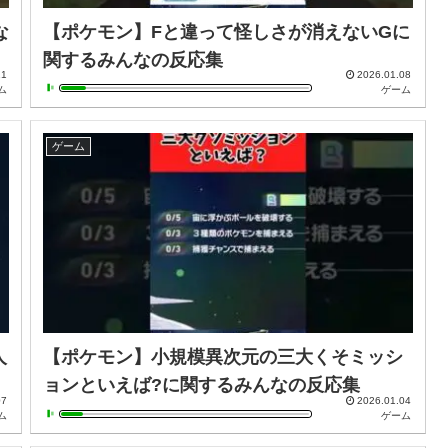
な
【ポケモン】Fと違って怪しさが消えないGに
関するみんなの反応集
11
2026.01.08
ム
ゲーム
ゲーム
人
【ポケモン】小規模異次元の三大くそミッシ
ョンといえば?に関するみんなの反応集
07
2026.01.04
ム
ゲーム