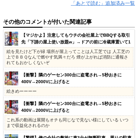
「あとで読む」追加済み一覧
その他のコメントが付いた関連記事
【マジかよ】注意してもウチの会社屋上でBBQする取引
先「下請の屋上使い放題w」→ドアの前に冷蔵庫置いて1
ヶ月の社員旅行に
絵を見たけど下が緑 場所が屋上ってことは人工芝では 人工芝の
上でＢＢＱなんで燃やす気満々だろ 煙が上がれば消防に通報さ
れてもおかしくないぞ
【衝撃】隣のゲーセン300台に盗電され→5秒おきに
400V→2000Vに上げると
絵きめーーーー
【衝撃】隣のゲーセン300台に盗電され→5秒おきに
400V→2000Vに上げると
これ系の動画は展開もオチも同じなで見ない様にしている いつ
まで収益化されるのか
【驚愕】俺の会社の敷地に車3台が無断駐車→周りの駐車