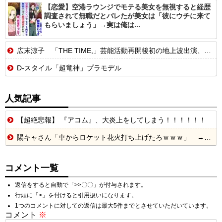
【恋愛】空港ラウンジでモテる美女を無視すると経歴
調査されて無職だとバレたが美女は「彼にウチに来て
もらいましょう」→実は俺は...
広末涼子 「THE TIME,」芸能活動再開後初の地上波出演、復帰へ思いを告白「自分の弱い部分だったり…」
D-スタイル「超竜神」プラモデル
人気記事
【超絶悲報】 『アコム』、大炎上をしてしまう！！！！！！
陽キャさん「車からロケット花火打ち上げたろｗｗｗ」 → サンルーフが閉まっていて無事車内に発射
コメント一覧
返信をすると自動で「>>〇〇」が付与されます。
行頭に「>」を付けると引用扱いになります。
1つのコメントに対しての返信は最大5件までとさせていただいています。
コメント
※