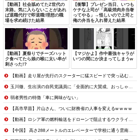
【動画】社会舐めてたZ世代の
【衝撃】プレゼン当日、いつも
末路。気に入らないことがあれ
ケチな上司が「高級焼肉弁当奢
ば退職代行で即退職!理想の職
ってやる」→怪しいので上司と
場を求め続けた結果
俺の弁当を入れ替えた結果
【動画】夏祭りでチーズハット
【マジかよ】作中最強キャラが
ク食べてたら娘の喉に太い串が
いつの間にか決まってしまうw
刺さった!?
【動画】走り屋が先行のスクーターに猛スピードで突っ込む事故。
玉川徹、生出演の自民党議員に「全面的に大賛成、おっしゃる通り」 消費減税への主張めぐり
弱者男性の特徴「車に興味がない」
【高市早苗】片山さん、ついに財務省の人事を変えるw w w w
【動画】ロシア軍の燃料輸送をドローンで阻止するウクライナ。
【中国】 高さ288メートルのエレベーターで学校に通う雲南省の山地の子供たち 通学時間 3時間→30分に短縮