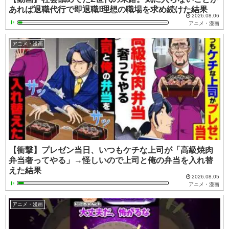
あれば退職代行で即退職!理想の職場を求め続けた結果
2026.08.06
アニメ・漫画
アニメ・漫画
【衝撃】プレゼン当日、いつもケチな上司が「高級焼肉
弁当奢ってやる」→怪しいので上司と俺の弁当を入れ替
えた結果
2026.08.05
アニメ・漫画
アニメ・漫画