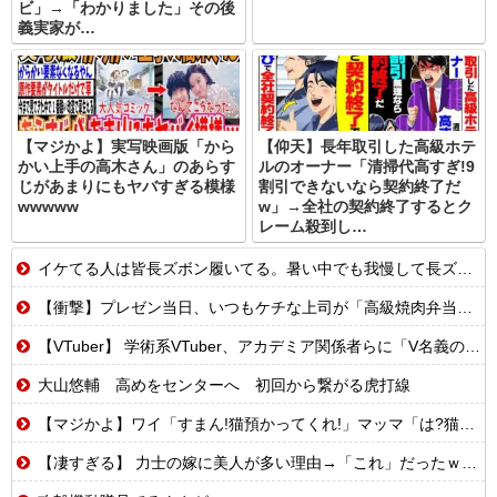
ビ」→「わかりました」その後
義実家が…
【マジかよ】実写映画版「から
【仰天】長年取引した高級ホテ
かい上手の高木さん」のあらす
ルのオーナー「清掃代高すぎ!9
じがあまりにもヤバすぎる模様
割引できないなら契約終了だ
wwwww
w」→全社の契約終了するとク
レーム殺到し…
イケてる人は皆長ズボン履いてる。暑い中でも我慢して長ズボン履いてる。半ズボンはモテ無い。厳しいって
【衝撃】プレゼン当日、いつもケチな上司が「高級焼肉弁当奢ってやる」→怪しいので上司と俺の弁当を入れ替えた結果
【VTuber】 学術系VTuber、アカデミア関係者らに「V名義の活動を本人の業績として証明できる形にしておいた方がいい」← どうやって証明しておけばいいんだろうな
大山悠輔 高めをセンターへ 初回から繋がる虎打線
【マジかよ】ワイ「すまん!猫預かってくれ!」マッマ「は?猫嫌いなんだけど…」
【凄すぎる】 力士の嫁に美人が多い理由→「これ」だったｗｗｗｗｗｗｗ