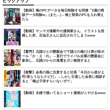
ピックアップ
【動画】俺のPCデータを毎日削除する同僚「5億の商
談データ削除w」(また…)→俺と部長のPCを入れ替え
たら
【動画】ヤンマガ連載中の漫画家さん、イラストを投
稿した所、石油王さんに反応されてしまうwww
【驚愕】元請けとの懇親会で下請けの俺だけ席が段ボ
ール「か・え・れ」→直行でライバル企業の懇親会に
参加し、元請けからの鬼電をガン無視すると
【衝撃】会長の孫に注意すると社長「今日から彼が上
司!逆らうならクビだ」→しかし引退した会長に相談す
ると「俺は子供すらいないぞ!?」
【動画】夫婦で描いてるショート漫画がニヤけるwww