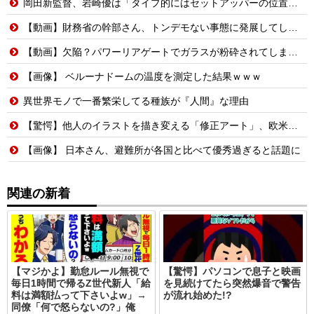
岡田新監督、岩崎優は「タイプ的にはセットアッパーの位置が一番合うてる」←おーん
【動画】財務省の幹部さん、トンデモない事態に発展してしまう…
【動画】欠陥？パワーリアゲートでガラスが粉砕されてしまうトヨタ・セコイア。
【画像】 ベルーナドームの温度を測定した結果ｗｗｗ
異世界モノで一番繁栄してる種族が『人間』な理由
【驚愕】他人のイラストを描き変える「修正アート」、欧米で大炎上する理由…
【画像】 日本さん、避難所が各国と比べて優秀過ぎると話題に
関連の新着
【マジかよ】勤怠ルール無視で
【驚愕】パソコンで息子と映画
毎日1時間で帰るZ世代新人「給
を見続けてたら突然爆音で警告
料は満額払って下さいよw」→
が流れ始めた!?
同僚「何で怒らないの?」俺