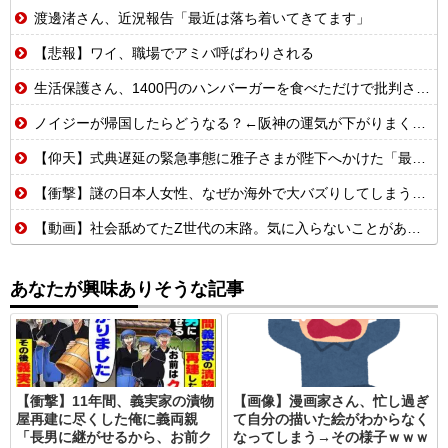
渡邊渚さん、近況報告「最近は落ち着いてきてます」
【悲報】ワイ、職場でアミバ呼ばわりされる
生活保護さん、1400円のハンバーガーを食べただけで批判される
ノイジーが帰国したらどうなる？←阪神の運気が下がりまくるやろな
【仰天】式典遅延の緊急事態に雅子さまが陛下へかけた「最高の一言」とは? 楽曲提供:株式会社FLMusic
【衝撃】謎の日本人女性、なぜか海外で大バズりしてしまうwww
【動画】社会舐めてたZ世代の末路。気に入らないことがあれば退職代行で即退職!理想の職場を求め続けた結果
あなたが興味ありそうな記事
【衝撃】11年間、義実家の漬物
【画像】漫画家さん、忙し過ぎ
屋再建に尽くした俺に義両親
て自分の描いた絵がわからなく
「長男に継がせるから、お前ク
なってしまう→その様子ｗｗｗ