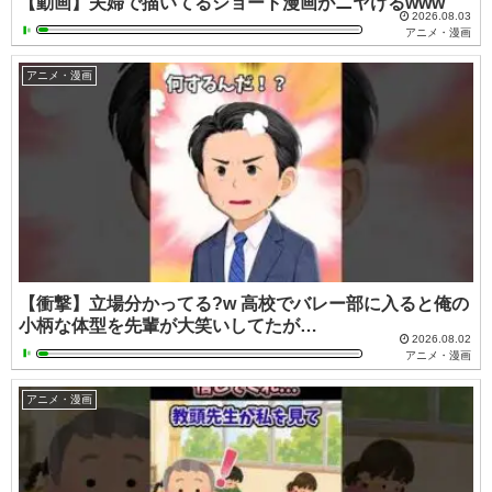
【動画】夫婦で描いてるショート漫画がニヤけるwww
2026.08.03
アニメ・漫画
アニメ・漫画
【衝撃】立場分かってる?w 高校でバレー部に入ると俺の
小柄な体型を先輩が大笑いしてたが…
2026.08.02
アニメ・漫画
アニメ・漫画