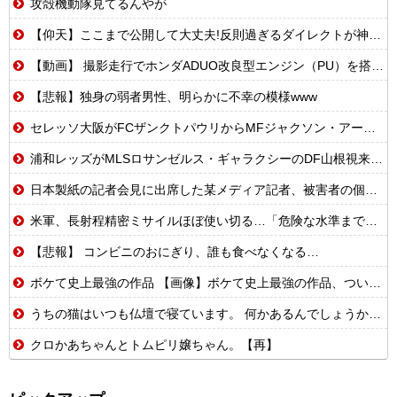
攻殻機動隊見てるんやが
【仰天】ここまで公開して大丈夫!反則過ぎるダイレクトが神すぎ!
【動画】 撮影走行でホンダADUO改良型エンジン（PU）を搭載したアストンマーチンが“いい音”と話題に
【悲報】独身の弱者男性、明らかに不幸の模様www
セレッソ大阪がFCザンクトパウリからMFジャクソン・アーバインを完全移籍で獲得と発表 「チームがさらに良くなる手助けをしたいと思っています」
浦和レッズがMLSロサンゼルス・ギャラクシーのDF山根視来を獲得へ 曺貴裁監督の湘南時代の教え子
日本製紙の記者会見に出席した某メディア記者、被害者の個人情報を執拗に聞き出そうとしてしまい……
米軍、長射程精密ミサイルほぼ使い切る…「危険な水準まで減少」と軍高官が警告！
【悲報】 コンビニのおにぎり、誰も食べなくなる…
ボケて史上最強の作品 【画像】ボケて史上最強の作品、ついに決まるｗｗｗｗｗｗｗｗ
うちの猫はいつも仏壇で寝ています。 何かあるんでしょうか？【再】
クロかあちゃんとトムピリ嬢ちゃん。【再】