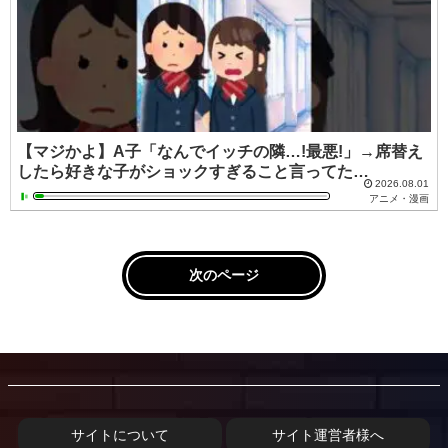
【マジかよ】A子「なんでイッチの隣…!最悪!」→席替え
したら好きな子がショックすぎること言ってた…
2026.08.01
アニメ・漫画
次のページ
サイトについて
サイト運営者様へ