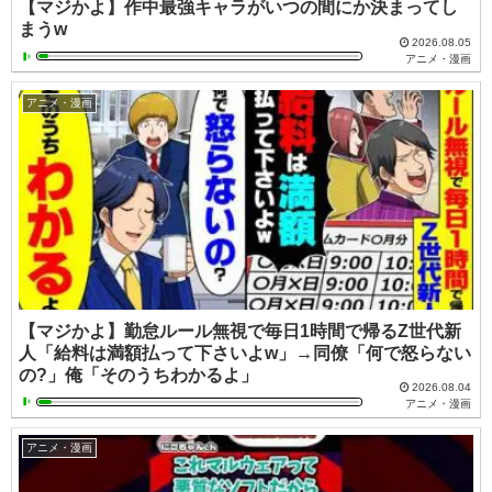
【マジかよ】作中最強キャラがいつの間にか決まってし
まうw
2026.08.05
アニメ・漫画
アニメ・漫画
【マジかよ】勤怠ルール無視で毎日1時間で帰るZ世代新
人「給料は満額払って下さいよw」→同僚「何で怒らない
の?」俺「そのうちわかるよ」
2026.08.04
アニメ・漫画
アニメ・漫画