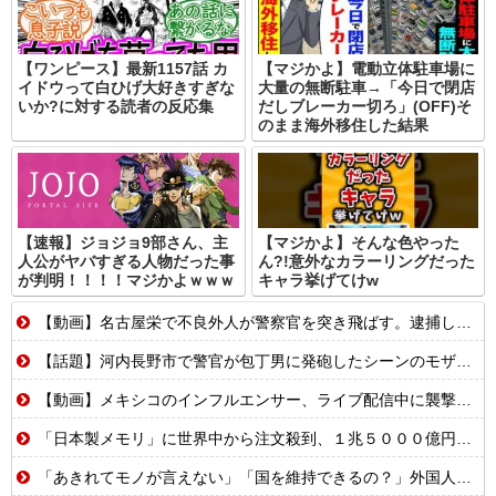
【ワンピース】最新1157話 カ
【マジかよ】電動立体駐車場に
イドウって白ひげ大好きすぎな
大量の無断駐車→「今日で閉店
いか?に対する読者の反応集
だしブレーカー切ろ」(OFF)そ
のまま海外移住した結果
【速報】ジョジョ9部さん、主
【マジかよ】そんな色やった
人公がヤバすぎる人物だった事
ん?!意外なカラーリングだった
が判明！！！！マジかよｗｗｗ
キャラ挙げてけw
【動画】名古屋栄で不良外人が警察官を突き飛ばす。逮捕しろやｗｗｗ
【話題】河内長野市で警官が包丁男に発砲したシーンのモザ無し映像が公開される。
【動画】メキシコのインフルエンサー、ライブ配信中に襲撃されて死亡。
「日本製メモリ」に世界中から注文殺到、１兆５０００億円で工場増築へ
「あきれてモノが言えない」「国を維持できるの？」外国人の永住許可要件の厳格化で在日中国人の本音は？