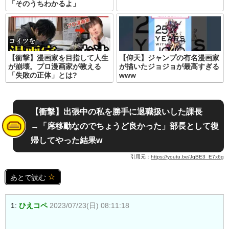
「そのうちわかるよ」
【衝撃】漫画家を目指して人生
【仰天】ジャンプの有名漫画家
が崩壊。プロ漫画家が教える
が描いたジョジョが最高すぎる
「失敗の正体」とは?
www
【衝撃】出張中の私を勝手に退職扱いした課長
→「席移動なのでちょうど良かった」部長として復
帰してやった結果w
引用元：
https://youtu.be/JqBE3_E7x6g
あとで読む
1:
ひえコペ
2023/07/23(日) 08:11:18