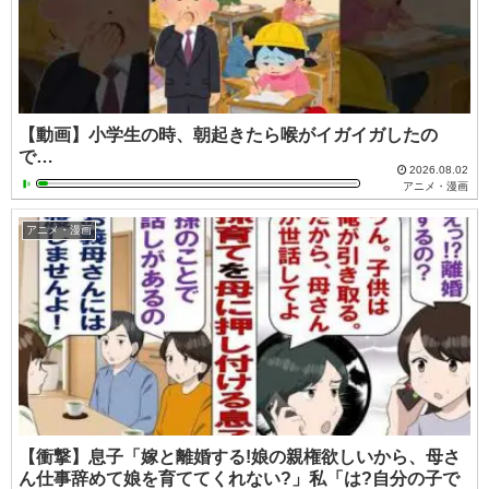
【動画】小学生の時、朝起きたら喉がイガイガしたの
で…
2026.08.02
アニメ・漫画
アニメ・漫画
【衝撃】息子「嫁と離婚する!娘の親権欲しいから、母さ
ん仕事辞めて娘を育ててくれない?」私「は?自分の子で