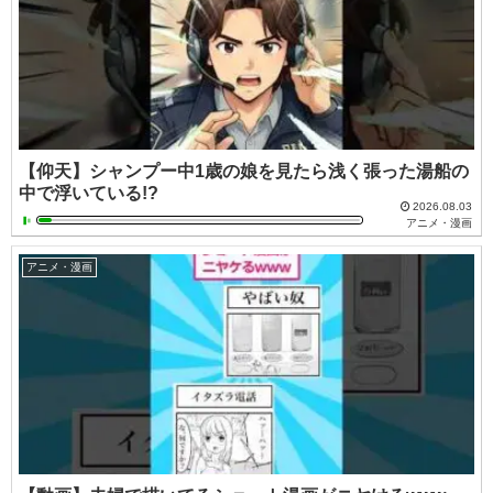
【仰天】シャンプー中1歳の娘を見たら浅く張った湯船の
中で浮いている!?
2026.08.03
アニメ・漫画
アニメ・漫画