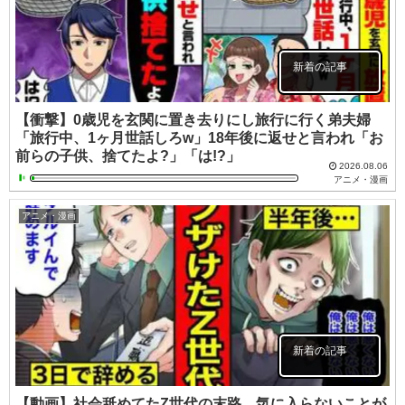
新着の記事
【衝撃】0歳児を玄関に置き去りにし旅行に行く弟夫婦
「旅行中、1ヶ月世話しろw」18年後に返せと言われ「お
前らの子供、捨てたよ?」「は!?」
2026.08.06
アニメ・漫画
アニメ・漫画
新着の記事
【動画】社会舐めてたZ世代の末路。気に入らないことが