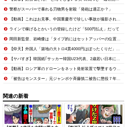
警察がスーパーで暴れる刃物男を射殺「発砲は適正か？」
【動画】これはお見事。中国重慶市で珍しい事故が撮影される。
ラインで稼げるとかいうの登録したけど「500円払え」だって
岡田新監督、岩崎優は「タイプ的にはセットアッパーの位置が一番合うてる」←おーん
【仰天】外国人「築地の大トロ4貫4000円はぼったくりだ」→日本人の反応が真っ二つに
【ヤバすぎ】韓国紙｢サッカー韓国U23代表、2歳若い日本に負けると歴史的屈辱｣
【動画】ロシア軍のドローンをネット発射装置で撃墜するウクライナ。
「被告はモンスター」元ジャンポケ斉藤慎二被告に懲役７年求刑でほぼ実刑確実？弁護側の主張が無理筋なワケ
関連の新着