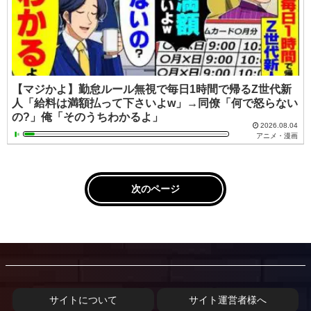
【マジかよ】勤怠ルール無視で毎日1時間で帰るZ世代新
人「給料は満額払って下さいよw」→同僚「何で怒らない
の?」俺「そのうちわかるよ」
2026.08.04
アニメ・漫画
次のページ
サイトについて
サイト運営者様へ