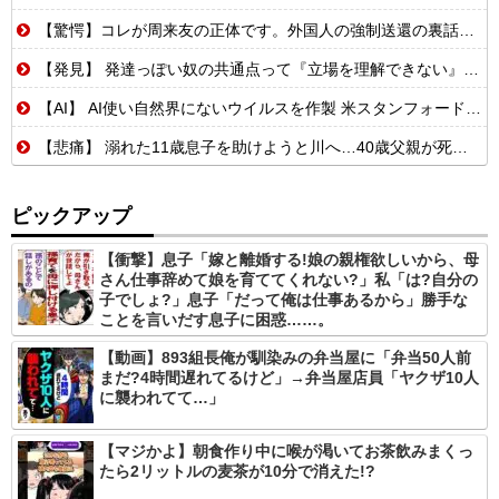
【驚愕】コレが周来友の正体です。外国人の強制送還の裏話を聞いて鳥肌が立ちました…
【発見】 発達っぽい奴の共通点って『立場を理解できない』だよな
【AI】 AI使い自然界にないウイルスを作製 米スタンフォード大学が成果発表
【悲痛】 溺れた11歳息子を助けようと川へ…40歳父親が死亡 息子は母親が救助 愛知
ピックアップ
【衝撃】息子「嫁と離婚する!娘の親権欲しいから、母
さん仕事辞めて娘を育ててくれない?」私「は?自分の
子でしょ?」息子「だって俺は仕事あるから」勝手な
ことを言いだす息子に困惑……。
【動画】893組長俺が馴染みの弁当屋に「弁当50人前
まだ?4時間遅れてるけど」→弁当屋店員「ヤクザ10人
に襲われてて…」
【マジかよ】朝食作り中に喉が渇いてお茶飲みまくっ
たら2リットルの麦茶が10分で消えた!?