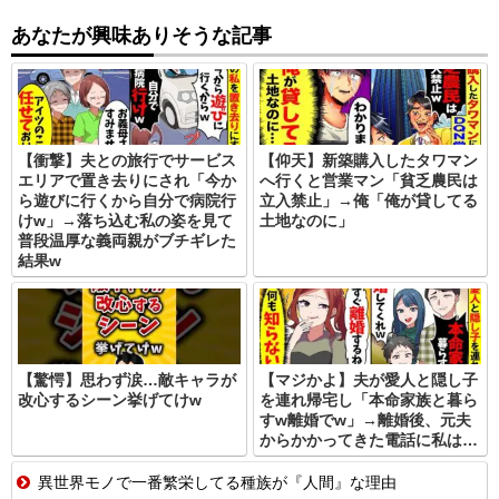
あなたが興味ありそうな記事
【衝撃】夫との旅行でサービス
【仰天】新築購入したタワマン
エリアで置き去りにされ「今か
へ行くと営業マン「貧乏農民は
ら遊びに行くから自分で病院行
立入禁止」→俺「俺が貸してる
けw」→落ち込む私の姿を見て
土地なのに」
普段温厚な義両親がブチギレた
結果w
【驚愕】思わず涙…敵キャラが
【マジかよ】夫が愛人と隠し子
改心するシーン挙げてけw
を連れ帰宅し「本命家族と暮ら
すw離婚でw」→離婚後、元夫
からかかってきた電話に私は…
異世界モノで一番繁栄してる種族が『人間』な理由