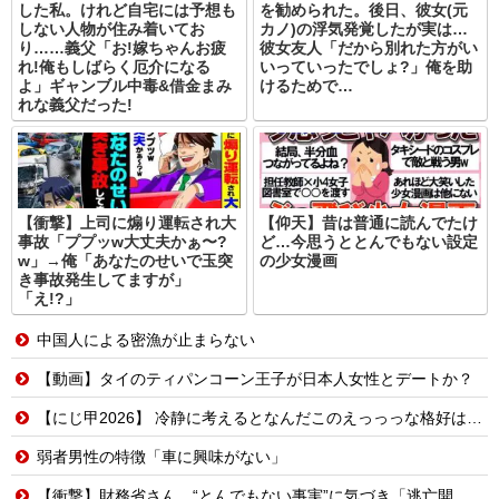
した私。けれど自宅には予想も
を勧められた。後日、彼女(元
しない人物が住み着いてお
カノ)の浮気発覚したが実は…
り……義父「お!嫁ちゃんお疲
彼女友人「だから別れた方がい
れ!俺もしばらく厄介になる
いっていったでしょ?」俺を助
よ」ギャンブル中毒&借金まみ
けるためで…
れな義父だった!
【衝撃】上司に煽り運転され大
【仰天】昔は普通に読んでたけ
事故「ププッw大丈夫かぁ〜?
ど…今思うととんでもない設定
w」→俺「あなたのせいで玉突
の少女漫画
き事故発生してますが」
「え!?」
中国人による密漁が止まらない
【動画】タイのティパンコーン王子が日本人女性とデートか？
【にじ甲2026】 冷静に考えるとなんだこのえっっっな格好は…？
弱者男性の特徴「車に興味がない」
【衝撃】財務省さん、“とんでもない事実”に気づき「逃亡開始wwwww」