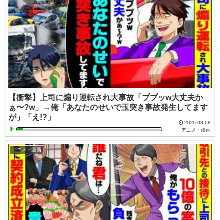
【衝撃】上司に煽り運転され大事故「ププッw大丈夫か
ぁ〜?w」→俺「あなたのせいで玉突き事故発生してます
が」「え!?」
2026.08.08
アニメ・漫画
アニメ・漫画