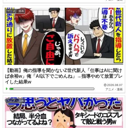
アニメ・漫画
【動画】俺の指導を聞かないZ世代新人「仕事はAIに聞け
ば余裕w」俺「AI以下でごめんね」→指導やめて放置プレ
イした結果w
2026.08.07
アニメ・漫画
アニメ・漫画