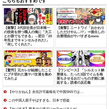
こちらもおすすめです
【衝撃】2代目社長が日本唯一
【衝撃】ニートワイ「おかわり
の技術を持つ職人の俺に「大工
しただけやん…!?」⇒後出しの
とか誰でもできる」→翌日「20
出禁理由がヤバすぎるwww
年先までキャンセルされた!」
「何してくれた?」
【驚愕】元カレが結婚したこと
【ワンピース】「シルエット解
にブチ切れた激ヤバ女達を集め
禁後も、たった3話でイムを格
てみたよ
落ちさせるおだっちの才能に嫉
妬する」読者の反応集
【やりかねん】永住許可厳格化で中国SNSでは…
この中国人親子やばすぎる。日本で窃盗
【ヤバすぎ】熊本の山道でソーラーパネルが…