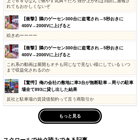
上でＢＢＱなんで燃やす気満々だろ 煙が上がれば消防に通報さ
れてもおかしくないぞ
【衝撃】隣のゲーセン300台に盗電され→5秒おきに
400V→2000Vに上げると
絵きめーーーー
【衝撃】隣のゲーセン300台に盗電され→5秒おきに
400V→2000Vに上げると
これ系の動画は展開もオチも同じなで見ない様にしている いつ
まで収益化されるのか
【驚愕】俺の会社の敷地に車3台が無断駐車→周りの駐車
場全て893に貸し出した結果
反社と駐車場の賃貸借契約って言う商取引か
もっと見る