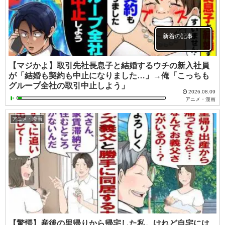
新着の記事
【マジかよ】取引先社長息子と結婚するウチの新入社員
が「結婚も契約も中止になりました…」→俺「こっちも
グループ全社の取引中止しよう」
2026.08.09
アニメ・漫画
アニメ・漫画
【驚愕】産後の里帰りから帰宅した私。けれど自宅には