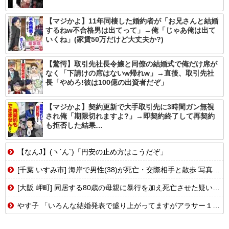
【マジかよ】11年同棲した婚約者が「お兄さんと結婚
するねw不合格男は出てって」→俺「じゃあ俺は出て
いくね」(家賃50万だけど大丈夫か?)
【驚愕】取引先社長令嬢と同僚の結婚式で俺だけ席が
なく「下請けの席はないw帰れw」→直後、取引先社
長「やめろ!彼は100億の出資者だぞ」
【マジかよ】契約更新で大手取引先に3時間ガン無視
され俺「期限切れますよ?」→即契約終了して再契約
も拒否した結果…
【なんJ】(ヽ´ん`)「円安の止め方はこうだぞ」
[千葉 いすみ市] 海岸で男性(38)が死亡・交際相手と散歩 写真撮影の際波にさらわれたとの報道...
[大阪 岬町] 同居する80歳の母親に暴行を加え死亡させた疑い 息子(58)が逮捕...
やす子 「いろんな結婚発表で盛り上がってますがアラサー１人暮らしも…」