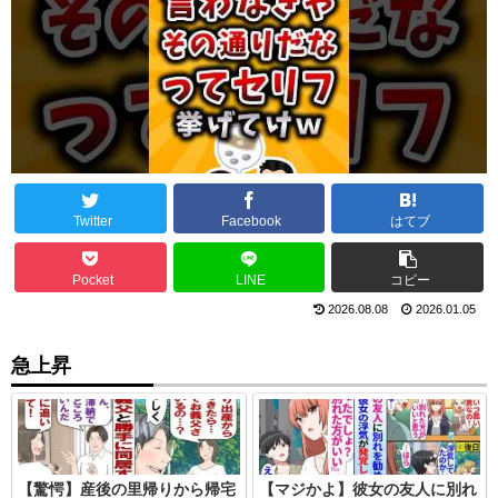
Twitter
Facebook
はてブ
Pocket
LINE
コピー
2026.08.08
2026.01.05
急上昇
【驚愕】産後の里帰りから帰宅
【マジかよ】彼女の友人に別れ