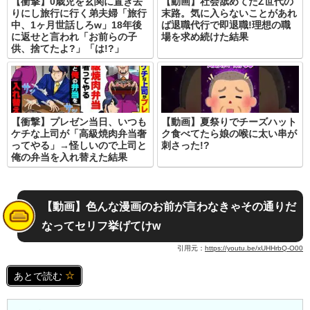
【衝撃】0歳児を玄関に置き去
【動画】社会舐めてたZ世代の
りにし旅行に行く弟夫婦「旅行
末路。気に入らないことがあれ
中、1ヶ月世話しろw」18年後
ば退職代行で即退職!理想の職
に返せと言われ「お前らの子
場を求め続けた結果
供、捨てたよ?」「は!?」
【衝撃】プレゼン当日、いつも
【動画】夏祭りでチーズハット
ケチな上司が「高級焼肉弁当奢
ク食べてたら娘の喉に太い串が
ってやる」→怪しいので上司と
刺さった!?
俺の弁当を入れ替えた結果
【動画】色んな漫画のお前が言わなきゃその通りだ
なってセリフ挙げてけw
引用元：
https://youtu.be/xUHHrbQ-O00
あとで読む