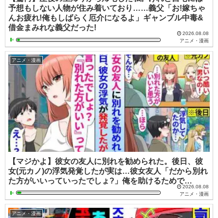
予想もしない人物が住み着いており……義父「お!嫁ちゃ
んお疲れ!俺もしばらく厄介になるよ」ギャンブル中毒&
借金まみれな義父だった!
2026.08.08
アニメ・漫画
アニメ・漫画
【マジかよ】彼女の友人に別れを勧められた。後日、彼
女(元カノ)の浮気発覚したが実は…彼女友人「だから別れ
た方がいいっていったでしょ?」俺を助けるためで…
2026.08.08
アニメ・漫画
アニメ・漫画