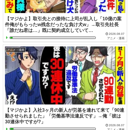
【マジかよ】取引先との接待に上司が乱入し「10億の案
件俺がもらったw残念だったな負け犬w」→取引先社長
「誰だね君は…」既に契約成立していて…
2026.08.07
アニメ・漫画
アニメ・漫画
【マジかよ】入社3ヶ月の新人が労基を連れて来て「90連
勤させられました」「労働基準法違反です」→俺「彼は
30連休中ですが?」
2026.08.07
アニメ・漫画