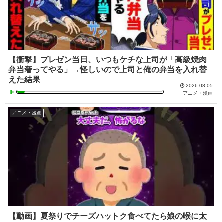
【衝撃】プレゼン当日、いつもケチな上司が「高級焼肉
弁当奢ってやる」→怪しいので上司と俺の弁当を入れ替
えた結果
2026.08.05
アニメ・漫画
アニメ・漫画
【動画】夏祭りでチーズハットク食べてたら娘の喉に太