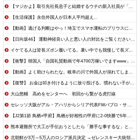
【マジかよ】取引先社長息子と結婚するウチの新入社員が「結婚も契約も中止になりました…」→俺「こっちもグループ全社の取引中止しよう」
【生活保護】永住外国人が日本人平均超え...
【動画】逃げる判断はやっ！埼玉でスマホ運転のプリウスに当て逃げされる車載。
【日向坂46】 運動神経良い人と悪い人の対比をご覧ください…
イケてる人は皆長ズボン履いてる。暑い中でも我慢して長ズボン履いてる。半ズボンはモテ無い。厳しいって
【衝撃】韓国人「自国礼賛動画で年4700万稼いでますwww」→海外の反応ch運営の秘密…
【動画】よく助けられたな。岐阜の川で外国人が溺れてしまう事故。
【復讐】 お金は叩き付けるように放り投げる。慣れない子がレジ打つと舌打ちしておっせーなと言う。
大山悠輔 高めをセンターへ 初回から繋がる虎打線
セレッソ大阪がアル・アハリからシリア代表FWパブロ・サバックを獲得へ 2025年のKリーグ得点王
【J2第1節 鳥栖×甲府】鳥栖が好相性の甲府に2-0快勝で5年ぶり開幕白星！田中雄大は古巣に恩返しPK弾
熊本避難所で大工が手伝おうとしたら「勝手な事するな」と行政側に止められた！との証言、内容があまりに胡散臭すぎた結果……
北朝鮮が3万～5万人のロシア派兵決定 →ゼレンスキー大統領「韓国が我々に協力すべき」