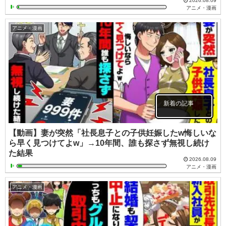
2026.08.09
アニメ・漫画
アニメ・漫画
新着の記事
【動画】妻が突然「社長息子との子供妊娠したw悔しいな
ら早く見つけてよw」→10年間、誰も探さず無視し続け
た結果
2026.08.09
アニメ・漫画
アニメ・漫画