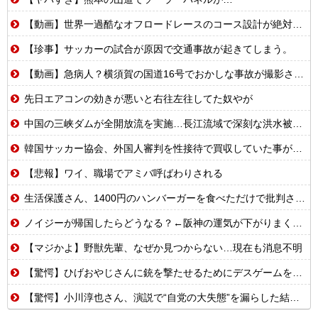
【動画】世界一過酷なオフロードレースのコース設計が絶対におかしい（笑）
【珍事】サッカーの試合が原因で交通事故が起きてしまう。
【動画】急病人？横須賀の国道16号でおかしな事故が撮影される。
先日エアコンの効きが悪いと右往左往してた奴やが
中国の三峡ダムが全開放流を実施…長江流域で深刻な洪水被害！
韓国サッカー協会、外国人審判を性接待で買収していた事が判明
【悲報】ワイ、職場でアミバ呼ばわりされる
生活保護さん、1400円のハンバーガーを食べただけで批判される
ノイジーが帰国したらどうなる？←阪神の運気が下がりまくるやろな
【マジかよ】野獣先輩、なぜか見つからない…現在も消息不明
【驚愕】ひげおやじさんに銃を撃たせるためにデスゲームを開催するはりーシ
【驚愕】小川淳也さん、演説で“自党の大失態”を漏らした結果→党からブチギレられるwwwww