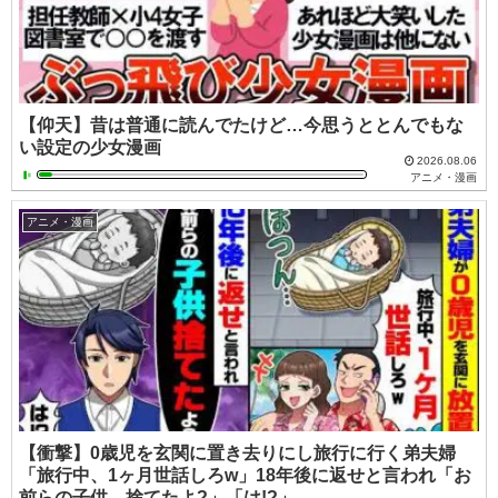
【仰天】昔は普通に読んでたけど…今思うととんでもな
い設定の少女漫画
2026.08.06
アニメ・漫画
アニメ・漫画
【衝撃】0歳児を玄関に置き去りにし旅行に行く弟夫婦
「旅行中、1ヶ月世話しろw」18年後に返せと言われ「お
前らの子供、捨てたよ?」「は!?」