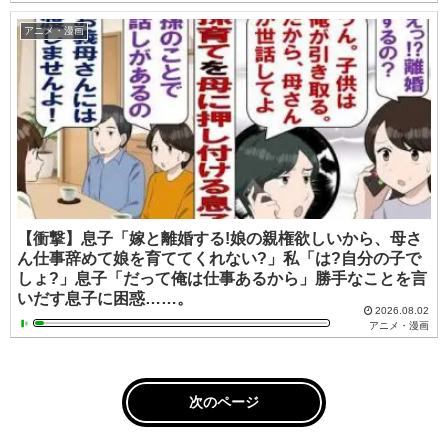
アニメ・漫画
【衝撃】息子「嫁と離婚する!娘の親権欲しいから、母さ
ん仕事辞めて娘を育ててくれない?」私「は?自分の子で
しょ?」息子「だって俺は仕事あるから」勝手なことを言
いだす息子に困惑……。
2026.08.02
アニメ・漫画
次のページ