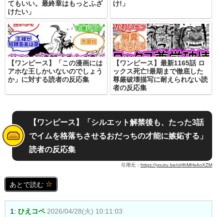
てもいい。最終章はもっとふざ
け!」
けたい」
【ワンピース】「この漫画には
【ワンピース】最新1165話 ロ
アホな王しかいないのでしょう
ックス死亡!最期まで徹底した
か」に対する読者の反応集
尊厳破壊描写に耐えられない読
者の反応集
【ワンピース】「シルエット解禁後も、たった3話
でイムを格落ちさせるおだっちの才能に嫉妬する」
読者の反応集
引用元：
https://youtu.be/oHhMHs4oXZM
あとで読む
1:
ひえコペ
2026/04/28(火) 10:11:03