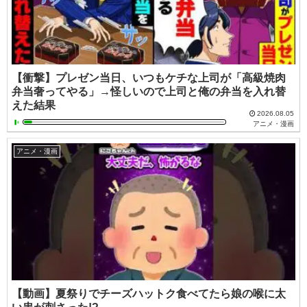
【衝撃】プレゼン当日、いつもケチな上司が「高級焼肉
弁当奢ってやる」→怪しいので上司と俺の弁当を入れ替
えた結果
2026.08.05
アニメ・漫画
アニメ・漫画
【動画】夏祭りでチーズハットク食べてたら娘の喉に太