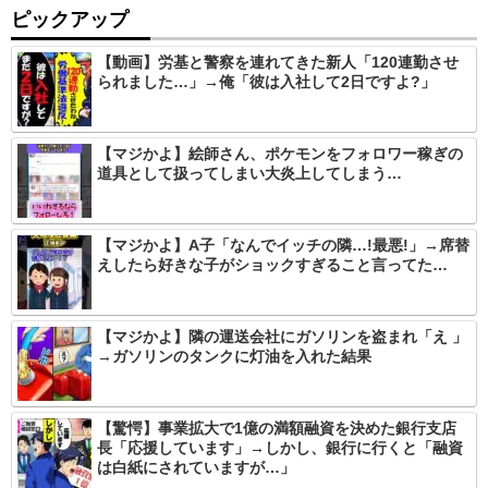
ピックアップ
【動画】労基と警察を連れてきた新人「120連勤させ
られました…」→俺「彼は入社して2日ですよ?」
【マジかよ】絵師さん、ポケモンをフォロワー稼ぎの
道具として扱ってしまい大炎上してしまう…
【マジかよ】A子「なんでイッチの隣…!最悪!」→席替
えしたら好きな子がショックすぎること言ってた…
【マジかよ】隣の運送会社にガソリンを盗まれ「え 」
→ガソリンのタンクに灯油を入れた結果
【驚愕】事業拡大で1億の満額融資を決めた銀行支店
長「応援しています」→しかし、銀行に行くと「融資
は白紙にされていますが…」