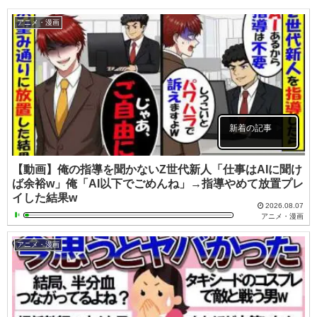
アニメ・漫画
新着の記事
【動画】俺の指導を聞かないZ世代新人「仕事はAIに聞け
ば余裕w」俺「AI以下でごめんね」→指導やめて放置プレ
イした結果w
2026.08.07
アニメ・漫画
アニメ・漫画