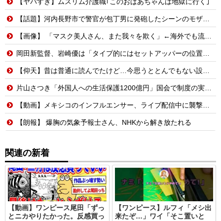
【ヤバすぎ】ムスリム介護職｢このおばあちゃんは地獄に行く｣
【話題】河内長野市で警官が包丁男に発砲したシーンのモザ無し映像が公開される。
【画像】 「マスク美人さん、また我々を欺く」←海外でも流行りだした結果がこちらw w w w w w w
岡田新監督、岩崎優は「タイプ的にはセットアッパーの位置が一番合うてる」←おーん
【仰天】昔は普通に読んでたけど…今思うととんでもない設定の少女漫画
片山さつき「外国人への生活保護1200億円」国会で制度の実態を追及
【動画】メキシコのインフルエンサー、ライブ配信中に襲撃されて死亡。
【朗報】 爆胸の気象予報士さん、NHKから解き放たれる
関連の新着
【動画】ワンピース尾田「ずっ
【ワンピース】ルフィ「メシ出
とニカやりたかった。反感買っ
来たぞ…」ワイ「そこ置いと