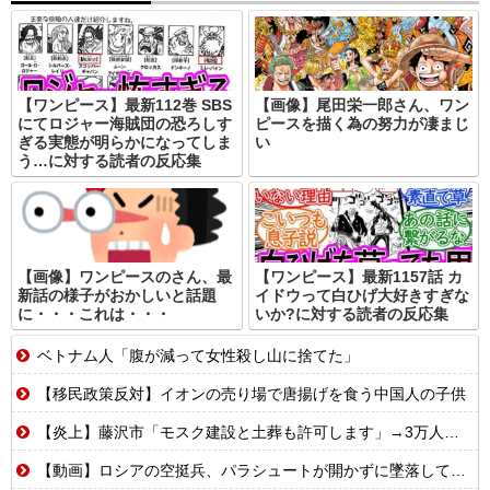
【ワンピース】最新112巻 SBS
【画像】尾田栄一郎さん、ワン
にてロジャー海賊団の恐ろしす
ピースを描く為の努力が凄まじ
ぎる実態が明らかになってしま
い
う…に対する読者の反応集
【画像】ワンピースのさん、最
【ワンピース】最新1157話 カ
新話の様子がおかしいと話題
イドウって白ひげ大好きすぎな
に・・・これは・・・
いか?に対する読者の反応集
ベトナム人「腹が減って女性殺し山に捨てた」
【移民政策反対】イオンの売り場で唐揚げを食う中国人の子供
【炎上】藤沢市「モスク建設と土葬も許可します」→3万人の反対署名も却下
【動画】ロシアの空挺兵、パラシュートが開かずに墜落してしまう。