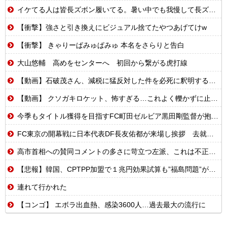
イケてる人は皆長ズボン履いてる。暑い中でも我慢して長ズボン履いてる。半ズボンはモテ無い。厳しいって
【衝撃】強さと引き換えにビジュアル捨てたやつあげてけw
【衝撃】 きゃりーぱみゅぱみゅ 本名をさらりと告白
大山悠輔 高めをセンターへ 初回から繋がる虎打線
【動画】石破茂さん、減税に猛反対した件を必死に釈明するも更に大炎上wwwww
【動画】 クソガキロケット、怖すぎる…これよく轢かずに止まれたな
今季もタイトル獲得を目指すFC町田ゼルビア黒田剛監督が抱負を語る
FC東京の開幕戦に日本代表DF長友佑都が来場し挨拶 去就に注目集まる
高市首相への賛同コメントの多さに苛立つ左派、これは不正工作に違いない！と確信してしまった結果……
【悲報】韓国、CPTPP加盟で１兆円効果試算も”福島問題”が立ちはだかる
連れて行かれた
【コンゴ】 エボラ出血熱、感染3600人…過去最大の流行に