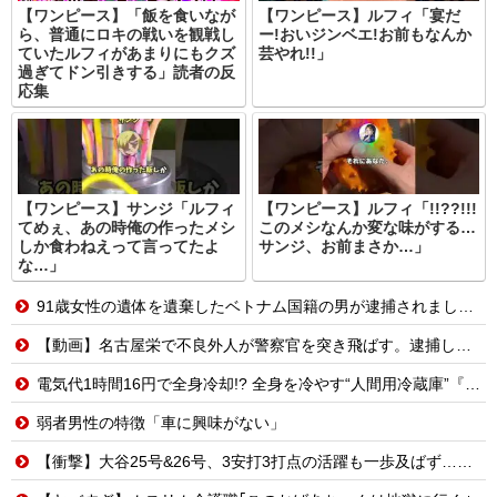
【ワンピース】「飯を食いなが
【ワンピース】ルフィ「宴だ
ら、普通にロキの戦いを観戦し
ー!おいジンベエ!お前もなんか
ていたルフィがあまりにもクズ
芸やれ!!」
過ぎてドン引きする」読者の反
応集
【ワンピース】サンジ「ルフィ
【ワンピース】ルフィ「!!??!!!
てめぇ、あの時俺の作ったメシ
このメシなんか変な味がする…
しか食わねえって言ってたよ
サンジ、お前まさか…」
な…」
91歳女性の遺体を遺棄したベトナム国籍の男が逮捕されました #移民 #外国人
【動画】名古屋栄で不良外人が警察官を突き飛ばす。逮捕しろやｗｗｗ
電気代1時間16円で全身冷却!? 全身を冷やす“人間用冷蔵庫”『ど冷えもんBOX』→工事現場やゴルフ場で導入続々と話題
弱者男性の特徴「車に興味がない」
【衝撃】大谷25号&26号、3安打3打点の活躍も一歩及ばず…それでも希望を見出すLADファン反応集 MLB2026シーズン 8.