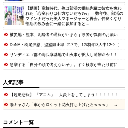
【動画】高校時代、俺は部活の嫌味先輩に彼女を奪わ
れた「心変わりは仕方ないだろ?w」→数年後、部活の
マドンナだった美人マネージャーと再会。仲良くなり
部活の飲み会に一緒に参加すると…
被災地・熊本、泥酔者の通報が止まらず県警が異例のお願い
DeNA・松尾汐恩、盗塁阻止率 .217で、12球団13人中12位（8月5日現在）
サンディエゴ郡の海兵隊基地で山火事が拡大し避難命令！！
急増する「自分の頭で考えない子」。すぐ検索が当たり前に 「タイパ」至上主義
人気記事
【超絶悲報】 『アコム』、大炎上をしてしまう！！！！！！
陽キャさん「車からロケット花火打ち上げたろｗｗｗ」 → サンルーフが閉まっていて無事車内に発射
コメント一覧