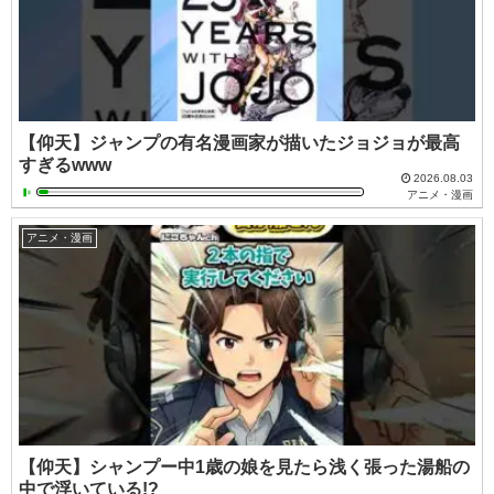
【仰天】ジャンプの有名漫画家が描いたジョジョが最高
すぎるwww
2026.08.03
アニメ・漫画
アニメ・漫画
【仰天】シャンプー中1歳の娘を見たら浅く張った湯船の
中で浮いている!?