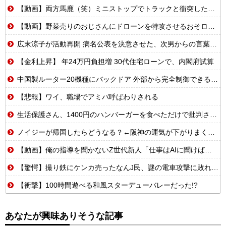
【動画】両方馬鹿（笑）ミニストップでトラックと衝突したドラレコが（ノ∇`）
【動画】野菜売りのおじさんにドローンを特攻させるおそロシア。
広末涼子が活動再開 病名公表を決意させた、次男からの言葉明かす
【金利上昇】 年24万円負担増 30代住宅ローンで、内閣府試算
中国製ルーター20機種にバックドア 外部から完全制御できる機能が仕込まれていた
【悲報】ワイ、職場でアミバ呼ばわりされる
生活保護さん、1400円のハンバーガーを食べただけで批判される
ノイジーが帰国したらどうなる？←阪神の運気が下がりまくるやろな
【動画】俺の指導を聞かないZ世代新人「仕事はAIに聞けば余裕w」俺「AI以下でごめんね」→指導やめて放置プレイした結果w
【驚愕】撮り鉄にケンカ売ったなんJ民、謎の電車攻撃に敗れてしまうwww
【衝撃】100時間遊べる和風スターデューバレーだった!?
あなたが興味ありそうな記事