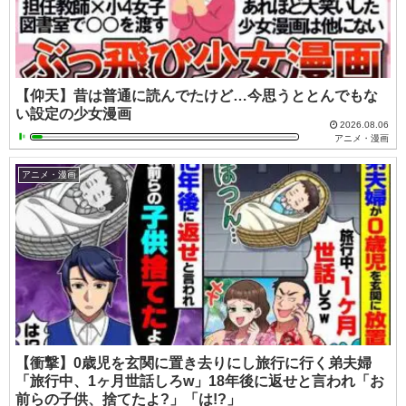
【仰天】昔は普通に読んでたけど…今思うととんでもな
い設定の少女漫画
2026.08.06
アニメ・漫画
アニメ・漫画
【衝撃】0歳児を玄関に置き去りにし旅行に行く弟夫婦
「旅行中、1ヶ月世話しろw」18年後に返せと言われ「お
前らの子供、捨てたよ?」「は!?」