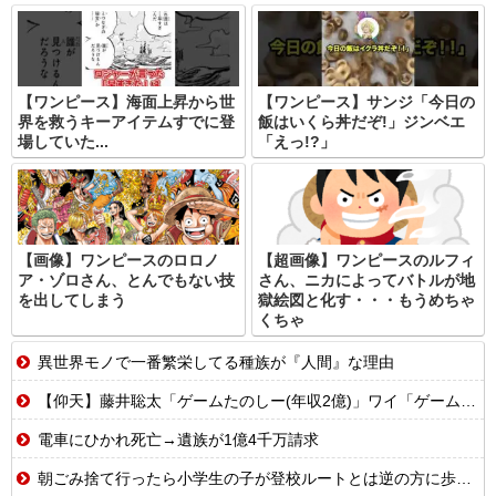
【ワンピース】海面上昇から世
【ワンピース】サンジ「今日の
界を救うキーアイテムすでに登
飯はいくら丼だぞ!」ジンベエ
場していた...
「えっ!?」
【画像】ワンピースのロロノ
【超画像】ワンピースのルフィ
ア・ゾロさん、とんでもない技
さん、ニカによってバトルが地
を出してしまう
獄絵図と化す・・・もうめちゃ
くちゃ
異世界モノで一番繁栄してる種族が『人間』な理由
【仰天】藤井聡太「ゲームたのしー(年収2億)」ワイ「ゲームたのしー(年収200万)」
電車にひかれ死亡→遺族が1億4千万請求
朝ごみ捨て行ったら小学生の子が登校ルートとは逆の方に歩いてた