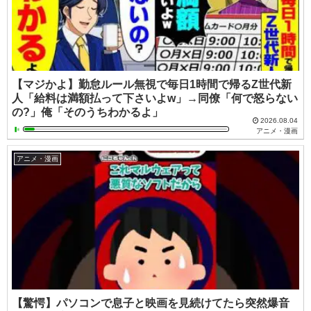
【マジかよ】勤怠ルール無視で毎日1時間で帰るZ世代新
人「給料は満額払って下さいよw」→同僚「何で怒らない
の?」俺「そのうちわかるよ」
2026.08.04
アニメ・漫画
アニメ・漫画
【驚愕】パソコンで息子と映画を見続けてたら突然爆音