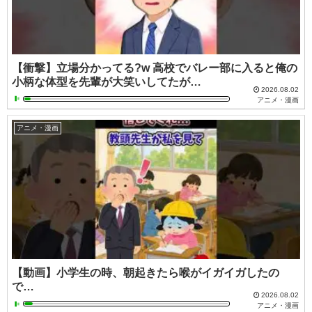
【衝撃】立場分かってる?w 高校でバレー部に入ると俺の
小柄な体型を先輩が大笑いしてたが…
2026.08.02
アニメ・漫画
アニメ・漫画
【動画】小学生の時、朝起きたら喉がイガイガしたの
で…
2026.08.02
アニメ・漫画