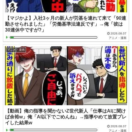
【マジかよ】入社3ヶ月の新人が労基を連れて来て「90連
勤させられました」「労働基準法違反です」→俺「彼は
30連休中ですが?」
2026.08.07
アニメ・漫画
アニメ・漫画
【動画】俺の指導を聞かないZ世代新人「仕事はAIに聞け
ば余裕w」俺「AI以下でごめんね」→指導やめて放置プレ
イした結果w
2026.08.07
アニメ・漫画