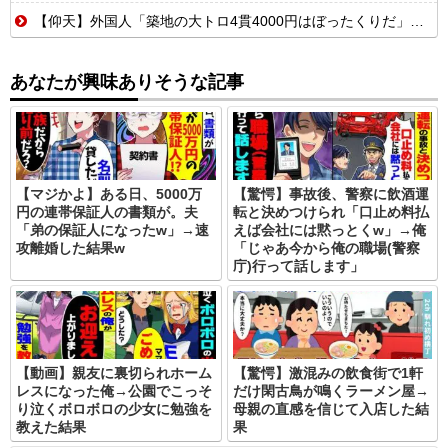
【仰天】外国人「築地の大トロ4貫4000円はぼったくりだ」→日本人の反応が真っ二つに
あなたが興味ありそうな記事
【マジかよ】ある日、5000万
【驚愕】事故後、警察に飲酒運
円の連帯保証人の書類が。夫
転と決めつけられ「口止め料払
「弟の保証人になったw」→速
えば会社には黙っとくw」→俺
攻離婚した結果w
「じゃあ今から俺の職場(警察
庁)行って話します」
【動画】親友に裏切られホーム
【驚愕】激混みの飲食街で1軒
レスになった俺→公園でこっそ
だけ閑古鳥が鳴くラーメン屋→
り泣くボロボロの少女に勉強を
母親の直感を信じて入店した結
教えた結果
果