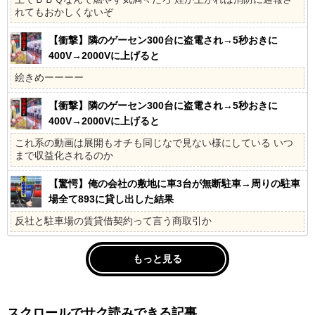
れてもおかしくないぞ
【衝撃】隣のゲーセン300台に盗電され→5秒おきに
400V→2000Vに上げると
絵きめーーーー
【衝撃】隣のゲーセン300台に盗電され→5秒おきに
400V→2000Vに上げると
これ系の動画は展開もオチも同じなで見ない様にしている いつ
まで収益化されるのか
【驚愕】俺の会社の敷地に車3台が無断駐車→周りの駐車
場全て893に貸し出した結果
反社と駐車場の賃貸借契約って言う商取引か
もっと見る
スクロールでサク読みできる記事