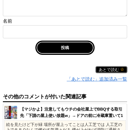
名前
あとで読む
「あとで読む」追加済み一覧
その他のコメントが付いた関連記事
【マジかよ】注意してもウチの会社屋上でBBQする取引
先「下請の屋上使い放題w」→ドアの前に冷蔵庫置いて1
ヶ月の社員旅行に
絵を見たけど下が緑 場所が屋上ってことは人工芝では 人工芝の
上でＢＢＱなんで燃やす気満々だろ 煙が上がれば消防に通報さ