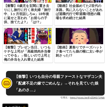
【衝撃】0歳児を玄関に置き去
【動画】社会舐めてたZ世代の
りにし旅行に行く弟夫婦「旅行
末路。気に入らないことがあれ
中、1ヶ月世話しろw」18年後
ば退職代行で即退職!理想の職
に返せと言われ「お前らの子
場を求め続けた結果
供、捨てたよ?」「は!?」
【衝撃】プレゼン当日、いつも
【動画】夏祭りでチーズハット
ケチな上司が「高級焼肉弁当奢
ク食べてたら娘の喉に太い串が
ってやる」→怪しいので上司と
刺さった!?
俺の弁当を入れ替えた結果
【衝撃】いつも自分の母親ファーストなマザコン夫
「配慮不足の嫁でごめんな」→それを見ていた娘
「あのさ…」
引用元：
https://youtu.be/EyZD4G71Hak