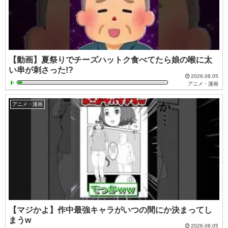
【動画】夏祭りでチーズハットク食べてたら娘の喉に太
い串が刺さった!?
2026.08.05
アニメ・漫画
アニメ・漫画
【マジかよ】作中最強キャラがいつの間にか決まってし
まうw
2026.08.05