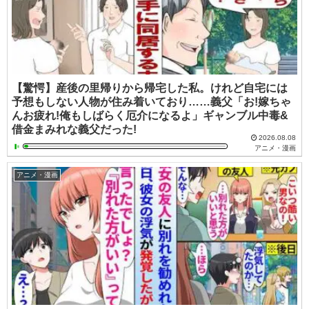
【驚愕】産後の里帰りから帰宅した私。けれど自宅には
予想もしない人物が住み着いており……義父「お!嫁ちゃ
んお疲れ!俺もしばらく厄介になるよ」ギャンブル中毒&
借金まみれな義父だった!
2026.08.08
アニメ・漫画
アニメ・漫画