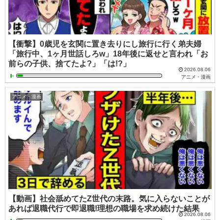
【衝撃】0歳児を玄関に置き去りにし旅行に行く弟夫婦
「旅行中、1ヶ月世話しろw」18年後に返せと言われ「お
前らの子供、捨てたよ?」「は!?」
2026.08.06
アニメ・漫画
アニメ・漫画
【動画】社会舐めてたZ世代の末路。気に入らないことが
あれば退職代行で即退職!理想の職場を求め続けた結果
2026.08.06