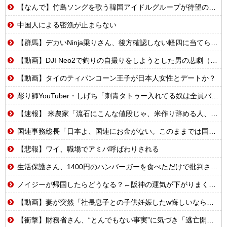
【なんで】竹島ソングを歌う韓国アイドルグループが待望の日本デビュー
中国人による密漁が止まらない
【群馬】デカいNinja乗りさん、後方確認しない軽四に当てられてしまう。
【動画】DJI Neo2で釣りの自撮りをしようとした男の悲劇（ノ∇`）
【動画】タイのティパンコーン王子が日本人女性とデートか？
彫り師YouTuber・しげち「刺青タトゥー入れてる奴は全員バカです」「すごい民度低い」「5000円好きなんすよ、バカって」
【速報】 米農家「流石にこんな値段じゃ、米作り辞める人、出るんじゃないかなあ？？」
国連事務総長「日本よ、国連にお金がない。このままでは国連が完全崩壊する。助けろ」
【悲報】ワイ、職場でアミバ呼ばわりされる
生活保護さん、1400円のハンバーガーを食べただけで批判される
ノイジーが帰国したらどうなる？←阪神の運気が下がりまくるやろな
【動画】妻が突然「社長息子との子供妊娠したw悔しいなら早く見つけてよw」→10年間、誰も探さず無視し続けた結果
【衝撃】財務省さん、“とんでもない事実”に気づき「逃亡開始wwwww」