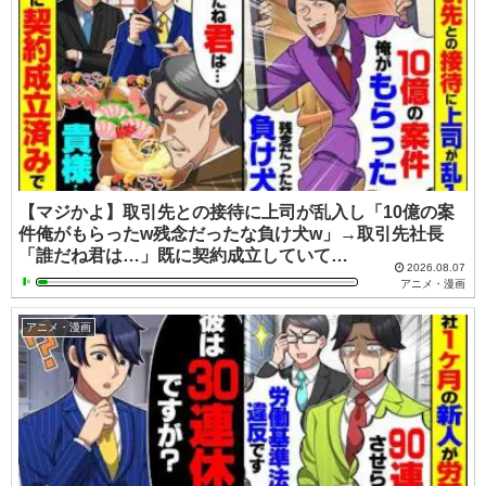
【マジかよ】取引先との接待に上司が乱入し「10億の案
件俺がもらったw残念だったな負け犬w」→取引先社長
「誰だね君は…」既に契約成立していて…
2026.08.07
アニメ・漫画
アニメ・漫画