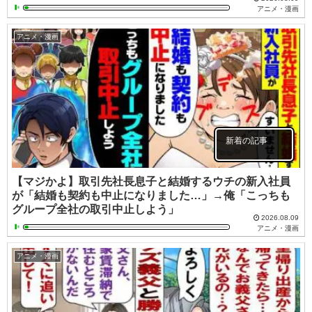
アニメ・漫画
アニメ・漫画
新着の記事
【マジかよ】取引先社長息子と結婚するウチの新入社員
が「結婚も契約も中止になりました…」→俺「こっちも
グループ全社の取引中止しよう」
2026.08.09
アニメ・漫画
アニメ・漫画