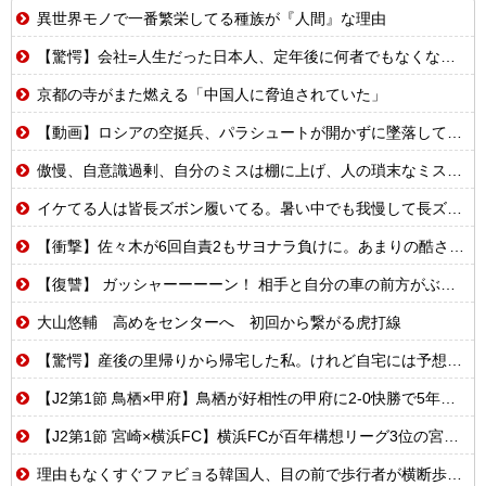
異世界モノで一番繁栄してる種族が『人間』な理由
【驚愕】会社=人生だった日本人、定年後に何者でもなくなるwww
京都の寺がまた燃える「中国人に脅迫されていた」
【動画】ロシアの空挺兵、パラシュートが開かずに墜落してしまう。
傲慢、自意識過剰、自分のミスは棚に上げ、人の瑣末なミスをネチネチと責める同僚A。過去に何人かがAにイビられて鬱病になって退職してる。しかし上司はAに対しては…
イケてる人は皆長ズボン履いてる。暑い中でも我慢して長ズボン履いてる。半ズボンはモテ無い。厳しいって
【衝撃】佐々木が6回自責2もサヨナラ負けに。あまりの酷さにドン引きするドジャースファン
【復讐】 ガッシャーーーーン！ 相手と自分の車の前方がぶつかった。
大山悠輔 高めをセンターへ 初回から繋がる虎打線
【驚愕】産後の里帰りから帰宅した私。けれど自宅には予想もしない人物が住み着いており……義父「お!嫁ちゃんお疲れ!俺もしばらく厄介になるよ」ギャンブル中毒&借金まみれな義父だった!
【J2第1節 鳥栖×甲府】鳥栖が好相性の甲府に2-0快勝で5年ぶり開幕白星！田中雄大は古巣に恩返しPK弾
【J2第1節 宮崎×横浜FC】横浜FCが百年構想リーグ3位の宮崎を敵地で破り開幕戦勝利！“切り札”アダイウトンのゴールで均衡破る
理由もなくすぐファビョる韓国人、目の前で歩行者が横断歩道を渡ったというだけで車でハネる