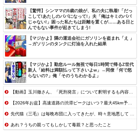
【驚愕】シンママの5歳の娘が、私の夫に執着!「だっ
こして!あたしのパパになって!」夫「俺はキミのパパ
じゃない!」困った私たちは距離を置くが……ある日と
んでもない事件が起きてしまう!
【マジかよ】隣の運送会社にガソリンを盗まれ「え 」
→ガソリンのタンクに灯油を入れた結果
【マジかよ】勤怠ルール無視で毎日1時間で帰るZ世代
新人「給料は満額払って下さいよw」→同僚「何で怒
らないの?」俺「そのうちわかるよ」
【動画】玉川徹さん、「死刑発言」について釈明するも内容がクソすぎて更に大炎上……
【2026年お盆】高速道路の渋滞ピークはいつ？最大45km予測！帰省ラッシュを避ける狙い目を解説
先代猫（三毛）は毎晩布団に入ってきたが、時々意地悪して 肩の部分ぴっちり布団ガードして入れなくしてると・・・【再】
あれ？うちの親ってもしかして毒親？と思ったこと