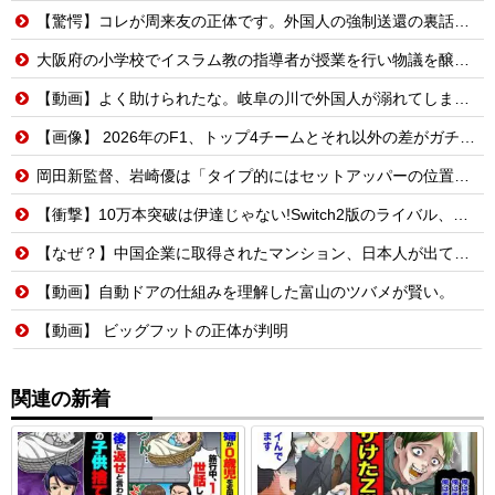
【驚愕】コレが周来友の正体です。外国人の強制送還の裏話を聞いて鳥肌が立ちました…
大阪府の小学校でイスラム教の指導者が授業を行い物議を醸す！ #大阪 #イスラム教 #モスク
【動画】よく助けられたな。岐阜の川で外国人が溺れてしまう事故。
【画像】 2026年のF1、トップ4チームとそれ以外の差がガチでエグい
岡田新監督、岩崎優は「タイプ的にはセットアッパーの位置が一番合うてる」←おーん
【衝撃】10万本突破は伊達じゃない!Switch2版のライバル、まさかのSwitch版だったw
【なぜ？】中国企業に取得されたマンション、日本人が出ていきネパール人で埋まる
【動画】自動ドアの仕組みを理解した富山のツバメが賢い。
【動画】 ビッグフットの正体が判明
関連の新着