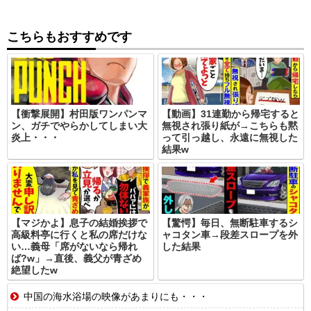
こちらもおすすめです
【衝撃展開】村田版ワンパンマ
【動画】31連勤から帰宅すると
ン、ガチでやらかしてしまい大
無視され張り紙が→こちらも黙
炎上・・・
って引っ越し、永遠に無視した
結果w
【マジかよ】息子の結婚挨拶で
【驚愕】毎日、無断駐車するシ
高級料亭に行くと私の席だけな
ャコタン車→段差スロープを外
い…義母「席がないなら帰れ
した結果
ば?w」→直後、義父が青ざめ
絶望したw
中国の海水浴場の映像があまりにも・・・