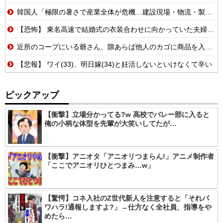
韓国人「極限の暑さで産業全体が危機…建設現場・物流・製造業の稼働率低下で経済に暗雲」
【恐怖】 東名高速で結婚式の衣装合わせに向かっていた夫婦の車に何度も何度も追突した60歳の男がヤバすぎる…こんなのに遭遇したらどうすればいいの？
近所のコープにいる爺さん、隙あらば他人のカゴに商品を入れようとする
【悲報】 ワイ(33)、明日嫁(34)と妊活しないといけなくて辛い
ピックアップ
【衝撃】立場分かってる?w 高校でバレー部に入ると
俺の小柄な体型を先輩が大笑いしてたが…
【衝撃】アニオタ「アニオリつまらん!」アニメ制作者
「ここでアニオリひとつまみ…w」
【驚愕】コネ入社のZ世代新人を注意すると「それパ
ワハラ!通報しますよ?」→仕方なく全社員、指導をや
めたら…