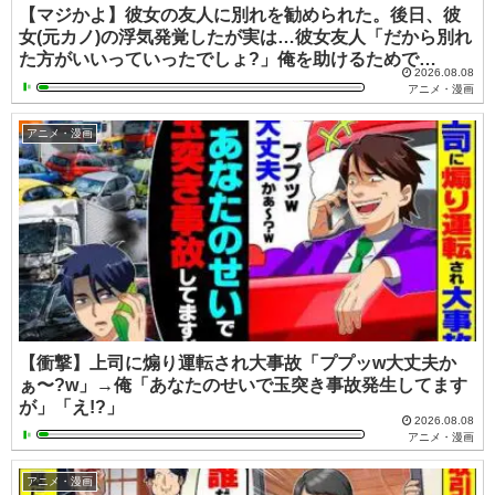
【マジかよ】彼女の友人に別れを勧められた。後日、彼
女(元カノ)の浮気発覚したが実は…彼女友人「だから別れ
た方がいいっていったでしょ?」俺を助けるためで…
2026.08.08
アニメ・漫画
アニメ・漫画
【衝撃】上司に煽り運転され大事故「ププッw大丈夫か
ぁ〜?w」→俺「あなたのせいで玉突き事故発生してます
が」「え!?」
2026.08.08
アニメ・漫画
アニメ・漫画