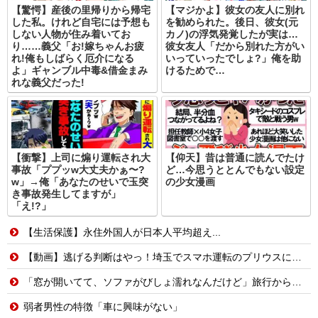
【驚愕】産後の里帰りから帰宅
【マジかよ】彼女の友人に別れ
した私。けれど自宅には予想も
を勧められた。後日、彼女(元
しない人物が住み着いてお
カノ)の浮気発覚したが実は…
り……義父「お!嫁ちゃんお疲
彼女友人「だから別れた方がい
れ!俺もしばらく厄介になる
いっていったでしょ?」俺を助
よ」ギャンブル中毒&借金まみ
けるためで…
れな義父だった!
【衝撃】上司に煽り運転され大
【仰天】昔は普通に読んでたけ
事故「ププッw大丈夫かぁ〜?
ど…今思うととんでもない設定
w」→俺「あなたのせいで玉突
の少女漫画
き事故発生してますが」
「え!?」
【生活保護】永住外国人が日本人平均超え...
【動画】逃げる判断はやっ！埼玉でスマホ運転のプリウスに当て逃げされる車載。
「窓が開いてて、ソファがびしょ濡れなんだけど」旅行から帰った友人から届いた一通の続き…
弱者男性の特徴「車に興味がない」