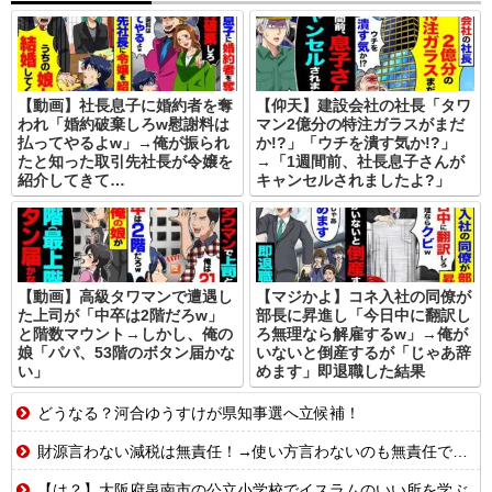
【動画】社長息子に婚約者を奪
【仰天】建設会社の社長「タワ
われ「婚約破棄しろw慰謝料は
マン2億分の特注ガラスがまだ
払ってやるよw」→俺が振られ
か!?」「ウチを潰す気か!?」
たと知った取引先社長が令嬢を
→「1週間前、社長息子さんが
紹介してきて…
キャンセルされましたよ?」
【動画】高級タワマンで遭遇し
【マジかよ】コネ入社の同僚が
た上司が「中卒は2階だろw」
部長に昇進し「今日中に翻訳し
と階数マウント→しかし、俺の
ろ無理なら解雇するw」→俺が
娘「パパ、53階のボタン届かな
いないと倒産するが「じゃあ辞
い」
めます」即退職した結果
どうなる？河合ゆうすけが県知事選へ立候補！
財源言わない減税は無責任！→使い方言わないのも無責任では？
【は？】大阪府泉南市の公立小学校でイスラムのいい所を学ぶ