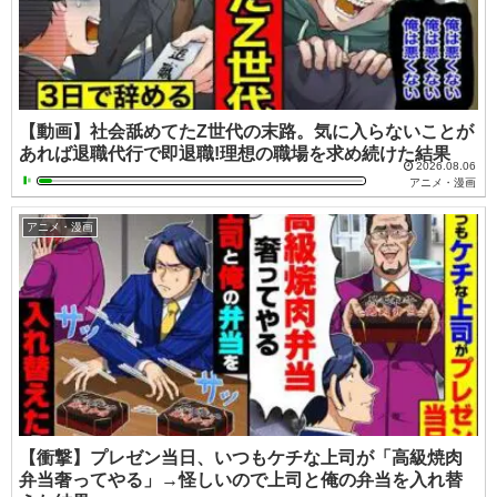
【動画】社会舐めてたZ世代の末路。気に入らないことが
あれば退職代行で即退職!理想の職場を求め続けた結果
2026.08.06
アニメ・漫画
アニメ・漫画
【衝撃】プレゼン当日、いつもケチな上司が「高級焼肉
弁当奢ってやる」→怪しいので上司と俺の弁当を入れ替