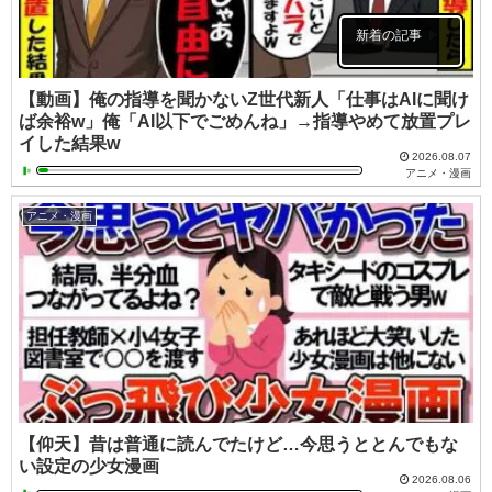
新着の記事
【動画】俺の指導を聞かないZ世代新人「仕事はAIに聞け
ば余裕w」俺「AI以下でごめんね」→指導やめて放置プレ
イした結果w
2026.08.07
アニメ・漫画
アニメ・漫画
【仰天】昔は普通に読んでたけど…今思うととんでもな
い設定の少女漫画
2026.08.06