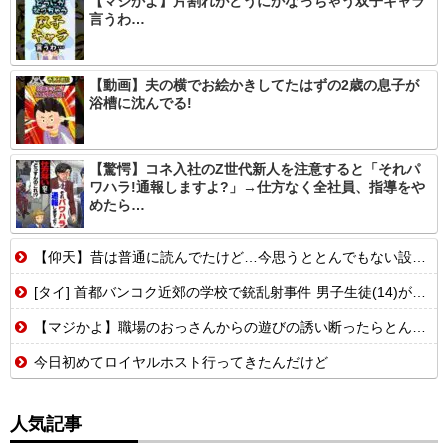
【マジかよ】片割れがどうにかなっちゃう双子キャラ
言うわ…
【動画】夫の横でお絵かきしてたはずの2歳の息子が
浴槽に沈んでる!
【驚愕】コネ入社のZ世代新人を注意すると「それパ
ワハラ!通報しますよ?」→仕方なく全社員、指導をや
めたら…
【仰天】昔は普通に読んでたけど…今思うととんでもない設定の少女漫画
[タイ] 首都バンコク近郊の学校で銃乱射事件 男子生徒(14)が発砲...
【マジかよ】職場のおっさんからの遊びの誘い断ったらとんでもないこと言われたんだが
今日初めてロイヤルホスト行ってきたんだけど
人気記事