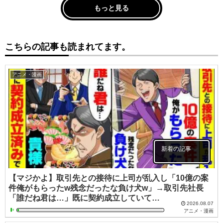
もっと見る
こちらの記事も読まれてます。
アニメ・漫画
新着の記事
【マジかよ】取引先との接待に上司が乱入し「10億の案
件俺がもらったw残念だったな負け犬w」→取引先社長
「誰だね君は…」既に契約成立していて…
2026.08.07
アニメ・漫画