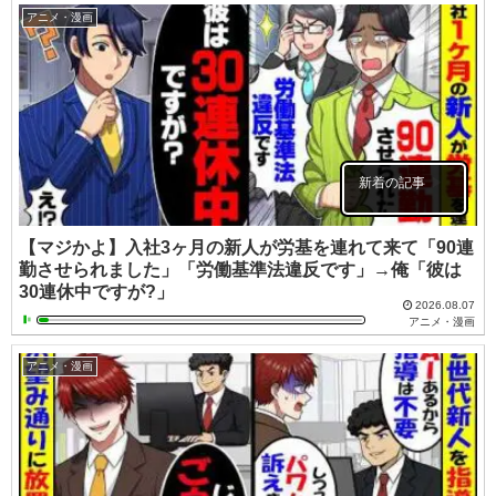
アニメ・漫画
新着の記事
【マジかよ】入社3ヶ月の新人が労基を連れて来て「90連
勤させられました」「労働基準法違反です」→俺「彼は
30連休中ですが?」
2026.08.07
アニメ・漫画
アニメ・漫画