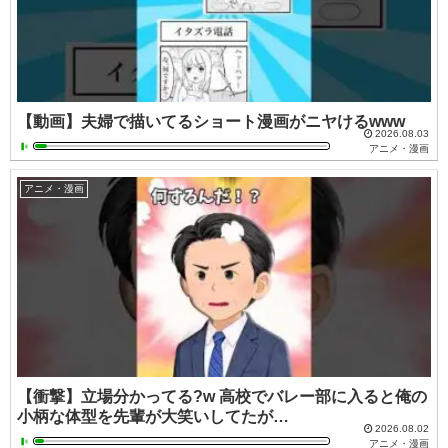
【動画】夫婦で描いてるショート漫画がニヤけるwww
2026.08.03
アニメ・漫画
アニメ・漫画
【衝撃】立場分かってる?w 高校でバレー部に入ると俺の
小柄な体型を先輩が大笑いしてたが…
2026.08.02
アニメ・漫画