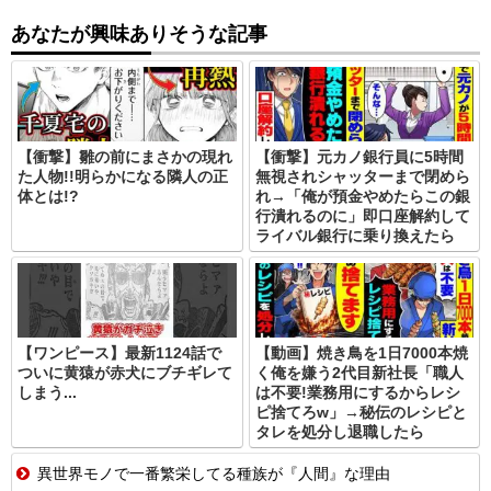
あなたが興味ありそうな記事
【衝撃】雛の前にまさかの現れ
【衝撃】元カノ銀行員に5時間
た人物!!明らかになる隣人の正
無視されシャッターまで閉めら
体とは!?
れ→「俺が預金やめたらこの銀
行潰れるのに」即口座解約して
ライバル銀行に乗り換えたら
【ワンピース】最新1124話で
【動画】焼き鳥を1日7000本焼
ついに黄猿が赤犬にブチギレて
く俺を嫌う2代目新社長「職人
しまう...
は不要!業務用にするからレシ
ピ捨てろw」→秘伝のレシピと
タレを処分し退職したら
異世界モノで一番繁栄してる種族が『人間』な理由