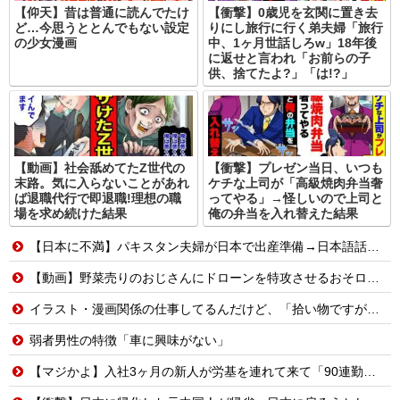
【仰天】昔は普通に読んでたけ
【衝撃】0歳児を玄関に置き去
ど…今思うととんでもない設定
りにし旅行に行く弟夫婦「旅行
の少女漫画
中、1ヶ月世話しろw」18年後
に返せと言われ「お前らの子
供、捨てたよ?」「は!?」
【動画】社会舐めてたZ世代の
【衝撃】プレゼン当日、いつも
末路。気に入らないことがあれ
ケチな上司が「高級焼肉弁当奢
ば退職代行で即退職!理想の職
ってやる」→怪しいので上司と
場を求め続けた結果
俺の弁当を入れ替えた結果
【日本に不満】パキスタン夫婦が日本で出産準備→日本語話せないため病院に断られる
【動画】野菜売りのおじさんにドローンを特攻させるおそロシア。
イラスト・漫画関係の仕事してるんだけど、「拾い物ですが」とか言ってTwitterで勝手に自分の画像を出されるのに違和感を覚える。。
弱者男性の特徴「車に興味がない」
【マジかよ】入社3ヶ月の新人が労基を連れて来て「90連勤させられました」「労働基準法違反です」→俺「彼は30連休中ですが?」