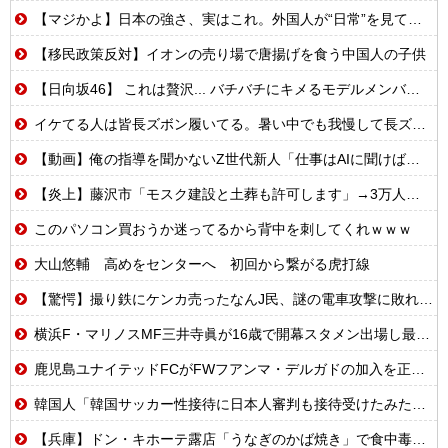
【マジかよ】日本の強さ、実はこれ。外国人が“日常”を見て衝撃を受けた理由
【移民政策反対】イオンの売り場で唐揚げを食う中国人の子供
【日向坂46】 これは贅沢... バチバチにキメるモデルメンバーこちら
イケてる人は皆長ズボン履いてる。暑い中でも我慢して長ズボン履いてる。半ズボンはモテ無い。厳しいって
【動画】俺の指導を聞かないZ世代新人「仕事はAIに聞けば余裕w」俺「AI以下でごめんね」→指導やめて放置プレイした結果w
【炎上】藤沢市「モスク建設と土葬も許可します」→3万人の反対署名も却下
このパソコン買おうか迷ってるから背中を刺してくれｗｗｗ
大山悠輔 高めをセンターへ 初回から繋がる虎打線
【驚愕】撮り鉄にケンカ売ったなんJ民、謎の電車攻撃に敗れてしまうwww
横浜F・マリノスMF三井寺眞が16歳で開幕スタメン出場し最年少記録更新 さらにデビュー戦でいきなりゴール
鹿児島ユナイテッドFCがFWフアンマ・デルガドの加入を正式発表 「皆さんに最高の喜びを届けられるよう頑張ります！」
韓国人「韓国サッカー性接待に日本人審判も接待受けたみたいだよ」
【兵庫】ドン・キホーテ露店「うなぎのかば焼き」で食中毒 男女14人が発熱や腹痛など訴え…サルモネラ属の菌検出