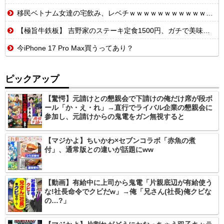
移民ベトナム女達の宅飲み、レベチｗｗｗｗｗｗｗｗｗｗｗｗｗｗｗｗｗｗｗｗｗｗｗｗ
【極旨牛鉄板】 吉野家のステーキ定食1500円、ガチで美味そうｗｗｗ
今iPhone 17 Pro Max買うってあり？
ピックアップ
【驚愕】元請けとの懇親会で下請けの俺だけ席が段ボ
ール「か・え・れ」→直行でライバル企業の懇親会に
参加し、元請けからの鬼電をガン無視すると
【マジかよ】ちいかわ×セブンコラボ「赤魚の煮
付」、通常版との違いが話題にww
【動画】有給中に上司から鬼電「片親底辺が有給使う
な!社長命令でクビだw」→俺「兄さん(社長)俺クビな
の…?」