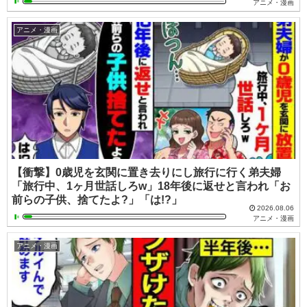
アニメ・漫画
アニメ・漫画
【衝撃】0歳児を玄関に置き去りにし旅行に行く弟夫婦
「旅行中、1ヶ月世話しろw」18年後に返せと言われ「お
前らの子供、捨てたよ?」「は!?」
2026.08.06
アニメ・漫画
アニメ・漫画