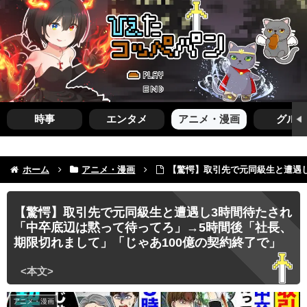
時事
エンタメ
アニメ・漫画
グルメ
ホーム
アニメ・漫画
【驚愕】取引先で元同級生と遭遇し
【驚愕】取引先で元同級生と遭遇し3時間待たされ
「中卒底辺は黙って待ってろ」→5時間後「社長、
期限切れまして」「じゃあ100億の契約終了で」
アニメ・漫画