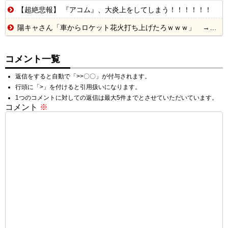
【超絶悲報】 『アコム』、大炎上をしてしまう！！！！！！
陽キャさん「車からロケット花火打ち上げたろｗｗｗ」 → サンルーフが閉まっていて無事車内に発射
コメント一覧
返信をすると自動で「>>〇〇」が付与されます。
行頭に「>」を付けると引用扱いになります。
1つのコメントに対しての返信は最大5件までとさせていただいています。
コメント
※