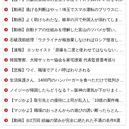
【動画】逃げる判断はやっ！埼玉でスマホ運転のプリウスに当て逃げされる車載。
【動画】よく助けられたな。岐阜の川で外国人が溺れてしまう事故。
【動画】自動ドアの仕組みを理解した富山のツバメが賢い。
石破茂前総理「ウクライナが核放棄しなければロシア侵攻しなかった」！
【速報】 エッセイスト「原爆を二度と使わせてはならない」→リプ「もちろん中国の核も非難する？」→即ブロック
韓国警察、大韓サッカー協会を家宅捜索 代表監督選考巡り
【悲報】ワイ、職場でアミバ呼ばわりされる
生活保護さん、1400円のハンバーガーを食べただけで批判される
ノイジーが帰国したらどうなる？←阪神の運気が下がりまくるやろな
【マジかよ】取引先との接待に上司が乱入し「10億の案件俺がもらったw残念だったな負け犬w」→取引先社長「誰だね君は…」既に契約成立していて…
【マジかよ】職場のおっさんからの遊びの誘い断ったらとんでもないこと言われたんだが
【動画】㊗️2万回 続編の望みが完全に絶たれた不遇の名作6選