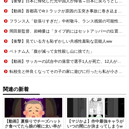
【衝撃】日本に帰化した元中国人が帰省→日本に戻ろうとしたら…
【動画】首都高で4tトラックが原因の玉突き事故に巻き込まれた軽バンの車載。
フランス人「欲張りすぎだ」中村敬斗、ランス残留の可能性を会長が示唆！移籍金が交渉の壁に..現地サポの本音がこれ！【海外の反応】
岡田新監督、岩崎優は「タイプ的にはセットアッパーの位置が一番合うてる」←おーん
【衝撃】見ている方も恥ずかしい共感性羞恥な芸能人ww
ベトナム人「腹が減って女性殺し山に捨てた」
【動画】サッカーの試合中の落雷で選手1人が死亡、12人が負傷した事故。
転校生と仲良くなってその子の家に遊びに行ったら私が小さい頃に撮った写真があった
関連の新着
【動画】夏祭りでチーズハット
【マジかよ】作中最強キャラが
ク食べてたら娘の喉に太い串が
いつの間にか決まってしまうw