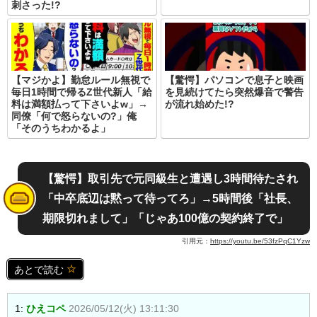
刺さった!?
【マジかよ】勤怠ルール無視で
【驚愕】パソコンで息子と映画
毎日1時間で帰るZ世代新人「給
を見続けてたら突然爆音で警告
料は満額払って下さいよw」→
が流れ始めた!?
同僚「何で怒らないの?」俺
「そのうちわかるよ」
【驚愕】取引先で元同級生と遭遇し3時間待たされ
「中卒底辺は黙って待ってろ」→5時間後「社長、
期限切れまして」「じゃあ100億の契約終了で」
引用元：
https://youtu.be/53fzPqC1Yzw
あとで読む
1:
ひえコペ
2026/05/12(火) 13:11:30