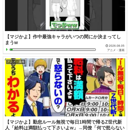
【マジかよ】作中最強キャラがいつの間にか決まってし
まうw
2026.08.05
アニメ・漫画
アニメ・漫画
【マジかよ】勤怠ルール無視で毎日1時間で帰るZ世代新
人「給料は満額払って下さいよw」→同僚「何で怒らない