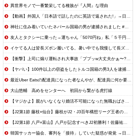
異世界モノで一番繁栄してる種族が『人間』な理由
【動画】外国人「日本語で話したのに英語で返された!」→日本人「まず発音を聞かせろ」
神社に住み着いていたネパール国籍の男が逮捕されました #移民 #外国人
友人とタクシーに乗った→運ちゃん「5070円ね」私「５千円のチケットあるわ。これと70円ね」→友人「これタクシー代ね」35円！？これはセコケチ！FO案件！！→スレ民の反応は？？
イケてる人は皆長ズボン履いてる。暑い中でも我慢して長ズボン履いてる。半ズボンはモテ無い。厳しいって
【衝撃】上司に煽り運転され大事故「ププッw大丈夫かぁ〜?w」→俺「あなたのせいで玉突き事故発生してますが」「え!?」
【ヤバい】100件以上の窃盗をしたトルコ国籍の男3人を逮捕 #移民 #外国人
最近Uber Eatsの配達員になった者なんやが、配達員に何か要望があったら教えてくれ
大山悠輔 高めをセンターへ 初回から繋がる虎打線
【マジかよ】親がいなくなり婚活不可能になった無職おばさんの悲惨な末路ww
【J2第1節 藤枝×仙台】藤枝がJ2・J3百年構想リーグ王者の仙台を撃破！槙野監督は恩師・森山監督を相手に白星
【J2第1節 八戸×富山】八戸が記念すべきJ2初勝利！佐藤祐太の無回転ミドル＆ドライブシュートで富山を破る
韓国サッカー協会、審判を「接待」していた疑惑が発覚 →日本人２人も対象か