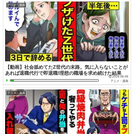
アニメ・漫画
【動画】社会舐めてたZ世代の末路。気に入らないことが
あれば退職代行で即退職!理想の職場を求め続けた結果
2026.08.06
アニメ・漫画
アニメ・漫画