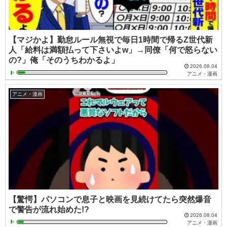
【マジかよ】勤怠ルール無視で毎日1時間で帰るZ世代新
人「給料は満額払って下さいよw」→同僚「何で怒らない
の?」俺「そのうちわかるよ」
2026.08.04
アニメ・漫画
アニメ・漫画
【驚愕】パソコンで息子と映画を見続けてたら突然爆音
で警告が流れ始めた!?
2026.08.04
アニメ・漫画