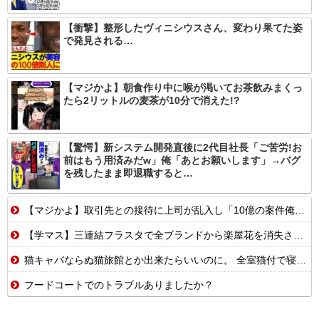
【衝撃】整形したヴィニシウスさん、変わり果てた姿
で発見される…
【マジかよ】朝食作り中に喉が渇いてお茶飲みまくっ
たら2リットルの麦茶が10分で消えた!?
【驚愕】新システム開発直後に2代目社長「ご苦労!お
前はもう用済みだw」俺「あとお願いします」→バグ
を残したまま即退職すると…
【マジかよ】取引先との接待に上司が乱入し「10億の案件俺がもらったw残念だったな負け犬w」→取引先社長「誰だね君は…」既に契約成立していて…
【学マス】三連結フラスタで全ブランドから楽屋花を消失させた訴訟おじさん遂に口を開くも他人事
猫キャバならぬ猫旅館とか出来たらいいのに。 全室猫付で寝るときはもれなく添い寝してくれるの。【再】
フードコートでのトラブルありましたか？