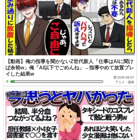
【動画】俺の指導を聞かないZ世代新人「仕事はAIに聞け
ば余裕w」俺「AI以下でごめんね」→指導やめて放置プレ
イした結果w
2026.08.07
アニメ・漫画
アニメ・漫画