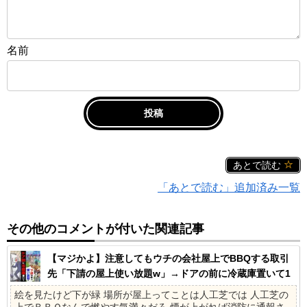
名前
あとで読む
「あとで読む」追加済み一覧
その他のコメントが付いた関連記事
【マジかよ】注意してもウチの会社屋上でBBQする取引
先「下請の屋上使い放題w」→ドアの前に冷蔵庫置いて1
ヶ月の社員旅行に
絵を見たけど下が緑 場所が屋上ってことは人工芝では 人工芝の
上でＢＢＱなんで燃やす気満々だろ 煙が上がれば消防に通報さ