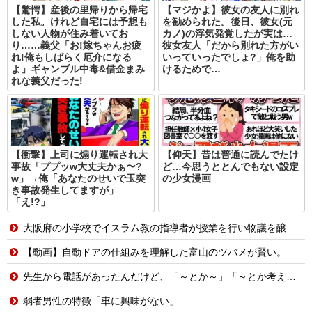
【驚愕】産後の里帰りから帰宅
【マジかよ】彼女の友人に別れ
した私。けれど自宅には予想も
を勧められた。後日、彼女(元
しない人物が住み着いてお
カノ)の浮気発覚したが実は…
り……義父「お!嫁ちゃんお疲
彼女友人「だから別れた方がい
れ!俺もしばらく厄介になる
いっていったでしょ?」俺を助
よ」ギャンブル中毒&借金まみ
けるためで…
れな義父だった!
【衝撃】上司に煽り運転され大
【仰天】昔は普通に読んでたけ
事故「ププッw大丈夫かぁ〜?
ど…今思うととんでもない設定
w」→俺「あなたのせいで玉突
の少女漫画
き事故発生してますが」
「え!?」
大阪府の小学校でイスラム教の指導者が授業を行い物議を醸す！ #大阪 #イスラム教 #モスク
【動画】自動ドアの仕組みを理解した富山のツバメが賢い。
先生から電話があったんだけど、「～とか～」「～とか考えて～」と何度も言ってたのが耳に残ってしまった
弱者男性の特徴「車に興味がない」