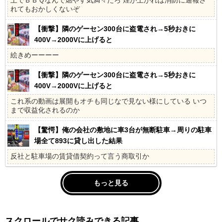
れてもおかしくないぞ
【衝撃】隣のゲーセン300台に盗電され→5秒おきに
400V→2000Vに上げると
絵きめーーーー
【衝撃】隣のゲーセン300台に盗電され→5秒おきに
400V→2000Vに上げると
これ系の動画は展開もオチも同じなで見ない様にしている いつ
まで収益化されるのか
【驚愕】俺の会社の敷地に車3台が無断駐車→周りの駐車
場全て893に貸し出した結果
反社と駐車場の賃貸借契約って言う商取引か
もっと見る
スクロールでサク読みできる記事