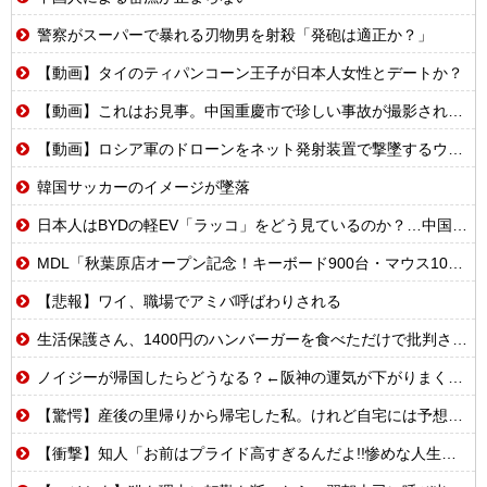
警察がスーパーで暴れる刃物男を射殺「発砲は適正か？」
【動画】タイのティパンコーン王子が日本人女性とデートか？
【動画】これはお見事。中国重慶市で珍しい事故が撮影される。
【動画】ロシア軍のドローンをネット発射装置で撃墜するウクライナ。
韓国サッカーのイメージが墜落
日本人はBYDの軽EV「ラッコ」をどう見ているのか？…中国メディア！
MDL「秋葉原店オープン記念！キーボード900台・マウス100台無料でプレゼント！」→秋葉原が大変なことになってしまう
【悲報】ワイ、職場でアミバ呼ばわりされる
生活保護さん、1400円のハンバーガーを食べただけで批判される
ノイジーが帰国したらどうなる？←阪神の運気が下がりまくるやろな
【驚愕】産後の里帰りから帰宅した私。けれど自宅には予想もしない人物が住み着いており……義父「お!嫁ちゃんお疲れ!俺もしばらく厄介になるよ」ギャンブル中毒&借金まみれな義父だった!
【衝撃】知人「お前はプライド高すぎるんだよ!!惨めな人生受け入れろよ!!」