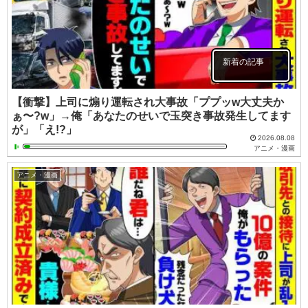
新着の記事
【衝撃】上司に煽り運転され大事故「ププッw大丈夫か
ぁ〜?w」→俺「あなたのせいで玉突き事故発生してます
が」「え!?」
2026.08.08
アニメ・漫画
アニメ・漫画