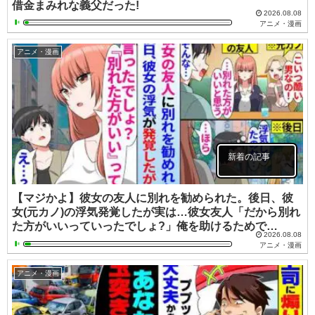
借金まみれな義父だった!
2026.08.08
アニメ・漫画
アニメ・漫画
新着の記事
【マジかよ】彼女の友人に別れを勧められた。後日、彼
女(元カノ)の浮気発覚したが実は…彼女友人「だから別れ
た方がいいっていったでしょ?」俺を助けるためで…
2026.08.08
アニメ・漫画
アニメ・漫画