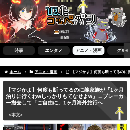
時事
エンタメ
アニメ・漫画
グルメ
ホーム
アニメ・漫画
【マジかよ】何度も断ってるのに
【マジかよ】何度も断ってるのに義家族が「1ヶ月
泊りに行くわwしっかりもてなせよw」→ブレーカ
ー撤去して「ご自由に」1ヶ月海外旅行へ
アニメ・漫画