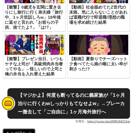
【衝撃】0歳児を玄関に置き去
【動画】社会舐めてたZ世代の
りにし旅行に行く弟夫婦「旅行
末路。気に入らないことがあれ
中、1ヶ月世話しろw」18年後
ば退職代行で即退職!理想の職
に返せと言われ「お前らの子
場を求め続けた結果
供、捨てたよ?」「は!?」
【衝撃】プレゼン当日、いつも
【動画】夏祭りでチーズハット
ケチな上司が「高級焼肉弁当奢
ク食べてたら娘の喉に太い串が
ってやる」→怪しいので上司と
刺さった!?
俺の弁当を入れ替えた結果
【マジかよ】何度も断ってるのに義家族が「1ヶ月
泊りに行くわwしっかりもてなせよw」→ブレーカ
ー撤去して「ご自由に」1ヶ月海外旅行へ
引用元：
https://youtu.be/z6M5UbEO1iw