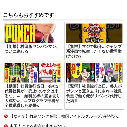
こちらもおすすめです
【衝撃】村田版ワンパンマン、
【驚愕】マジで勘弁…ジャンプ
ついに終わる
系漫画で転生したくない世界挙
げてけw
【動画】社員旅行当日、会社2
【驚愕】社員旅行当日、美人が
代目社長が「売上0のオタは来
ポツンと置き去りにされ→社員
るな」→「給料泥棒の置き去り
食堂で働く俺がリベンジ代行し
大成功w」→プログラマ部署が
た結果
全員退職した結果w
【なんで】竹島ソングを歌う韓国アイドルグループが待望の日本デビュー
中国人による密漁が止まらない