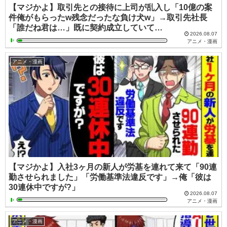
【マジかよ】取引先との接待に上司が乱入し「10億の案
件俺がもらったw残念だったな負け犬w」→取引先社長
「誰だね君は…」既に契約成立していて…
2026.08.07
アニメ・漫画
アニメ・漫画
【マジかよ】入社3ヶ月の新人が労基を連れて来て「90連
勤させられました」「労働基準法違反です」→俺「彼は
30連休中ですが?」
2026.08.07
アニメ・漫画
アニメ・漫画