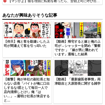
【マジかよ】猫を理由に転勤を断ったら、翌朝上司に呼び出された結果
あなたが興味ありそうな記事
【仰天】俺と客を勘違いした上
【動画】帰宅すると嫁と俺の上
司が間違えて客を引っ叩いた
司が→シャッターを閉め「警察
ですか 」「嫁が男に襲われて
います」通報した結果
【衝撃】俺が本社の副社長と知
【動画】「最新歯医者事情」両
らない店長「バイトが俺に口出
津勘吉と大原部長に関する雑学
しするな!罰として毎日一人で
店内清掃しとけ!」俺「は
い…」→週明け社長が来店する
と…