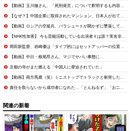
【動画】玉川徹さん、「死刑発言」について釈明するも内容がクソすぎて更に大炎上……
【なぜ？】中国企業に取得されたマンション、日本人が出ていきネパール人で埋まる
【動画】ロシアの空挺兵、パラシュートが開かずに墜落してしまう。
【NHK性加害】 今も芸能活動している出演者Ｘは誰？実名非公表は隠蔽？ネットで逃げ得への怒り＆特定に過熱
岡田新監督、岩崎優は「タイプ的にはセットアッパーの位置が一番合うてる」←おーん
【動画】中日・根尾昂さん、マジでヤバい事態に…
京都の寺がまた燃える「中国人に脅迫されていた」
【動画】両方馬鹿（笑）ミニストップでトラックと衝突したドラレコが（ノ∇`）
責任を取らないから成功者になれた…「とんねるず」「おニャン子」「AKB」とヒットを出し続けた秋元康の哲学！！！
関連の新着