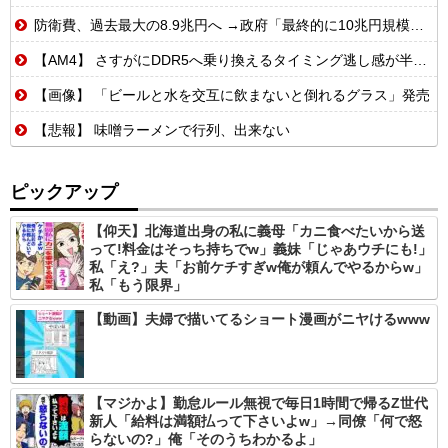
防衛費、過去最大の8.9兆円へ →政府「最終的に10兆円規模になる可能性」
【AM4】 さすがにDDR5へ乗り換えるタイミング逃し感が半端ない
【画像】 「ビールと水を交互に飲まないと倒れるグラス」発売
【悲報】 味噌ラーメンで行列、出来ない
ピックアップ
【仰天】北海道出身の私に義母「カニ食べたいから送
って!料金はそっち持ちでw」義妹「じゃあウチにも!」
私「え?」夫「お前ケチすぎw俺が頼んでやるからw」
私「もう限界」
【動画】夫婦で描いてるショート漫画がニヤけるwww
【マジかよ】勤怠ルール無視で毎日1時間で帰るZ世代
新人「給料は満額払って下さいよw」→同僚「何で怒
らないの?」俺「そのうちわかるよ」