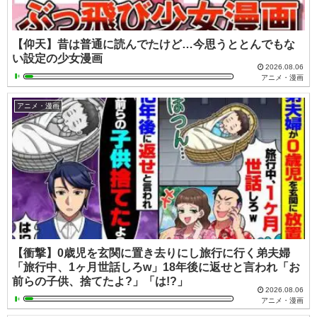
【仰天】昔は普通に読んでたけど…今思うととんでもな
い設定の少女漫画
2026.08.06
アニメ・漫画
アニメ・漫画
【衝撃】0歳児を玄関に置き去りにし旅行に行く弟夫婦
「旅行中、1ヶ月世話しろw」18年後に返せと言われ「お
前らの子供、捨てたよ?」「は!?」
2026.08.06
アニメ・漫画