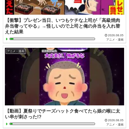
【衝撃】プレゼン当日、いつもケチな上司が「高級焼肉
弁当奢ってやる」→怪しいので上司と俺の弁当を入れ替
えた結果
2026.08.05
アニメ・漫画
アニメ・漫画
【動画】夏祭りでチーズハットク食べてたら娘の喉に太
い串が刺さった!?
2026.08.05
アニメ・漫画