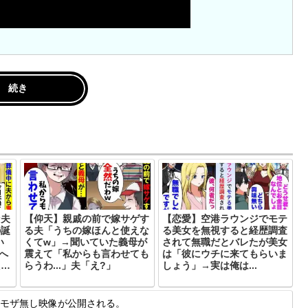
続き
ン夫
【仰天】親戚の前で嫁サゲす
【恋愛】空港ラウンジでモテ
の誕
る夫「うちの嫁ほんと使えな
る美女を無視すると経歴調査
い
くてw」→聞いていた義母が
されて無職だとバレたが美女
へ
震えて「私からも言わせても
は「彼にウチに来てもらいま
た…
らうわ...」夫「え?」
しょう」→実は俺は...
モザ無し映像が公開される。