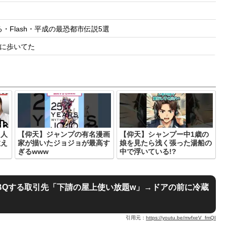
・Flash・平成の最恐都市伝説5選
に歩いてた
て人
【仰天】ジャンプの有名漫画
【仰天】シャンプー中1歳の
教え
家が描いたジョジョが最高す
娘を見たら浅く張った湯船の
ぎるwww
中で浮いている!?
BQする取引先「下請の屋上使い放題w」→ドアの前に冷蔵
引用元：
https://youtu.be/mvfxeV_fmQI