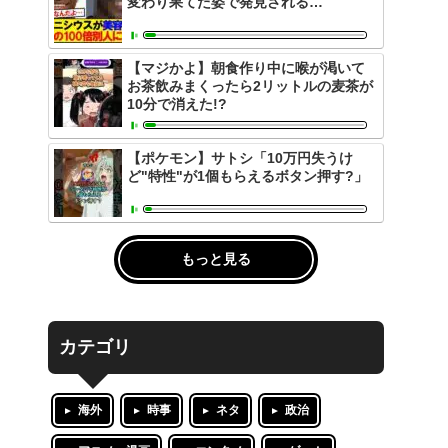
変わり果てた姿で発見される…
【マジかよ】朝食作り中に喉が渇いて
お茶飲みまくったら2リットルの麦茶が
10分で消えた!?
【ポケモン】サトシ「10万円失うけ
ど"特性"が1個もらえるボタン押す?」
もっと見る
カテゴリ
海外
時事
ネタ
政治