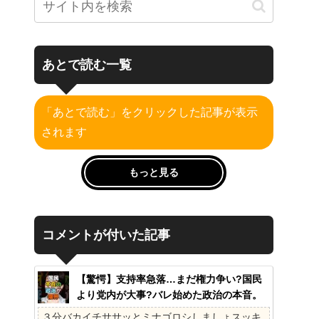
あとで読む一覧
「あとで読む」をクリックした記事が表示
されます
もっと見る
コメントが付いた記事
【驚愕】支持率急落…まだ権力争い?国民
より党内が大事?バレ始めた政治の本音。
41%の衝撃、その理由。選挙しか見てない
３分バカイチササッとミナゴロシしましょスッキ