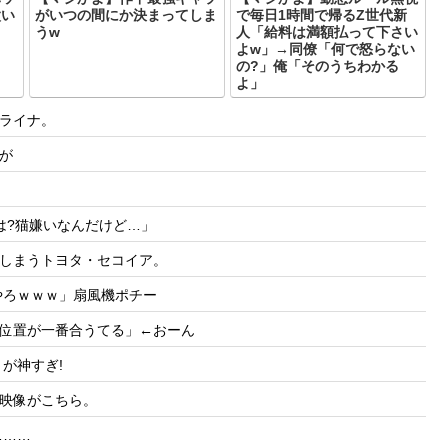
太い
がいつの間にか決まってしま
で毎日1時間で帰るZ世代新
うw
人「給料は満額払って下さい
よw」→同僚「何で怒らない
の?」俺「そのうちわかる
よ」
ライナ。
が
は?猫嫌いなんだけど…」
しまうトヨタ・セコイア。
やろｗｗｗ」扇風機ポチー
位置が一番合うてる」←おーん
が神すぎ!
映像がこちら。
………