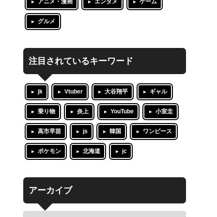
アニメ・漫画
エンタメ
ゲーム
グルメ
注目されているキーワード
jk
Vtuber
大谷翔平
ギャル
乗り物
炎上
YouTube
小室圭
高市早苗
js
韓国
ワンピース
ポケモン
北海道
jc
アーカイブ