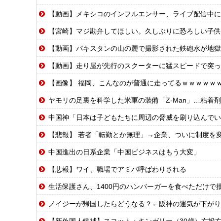
【動画】メキシコのインフルエンサー、ライブ配信中に
【宮崎】マジ勘弁してほしい。久しぶりに恐ろしい子供
【動画】パキスタンの山の麓で撮影された鉄砲水が地獄
【動画】走り屋が先行のスクーターに猛スピードで突っ
【画像】 福岡、こんなのが普通に走ってるｗｗｗｗｗｗｗｗ
ヤモリの足裏を科学した米軍の装備「Z-Man」…粘着
中国神「日本は子どもたちに周辺の脅威を刷り込んでい
【悲報】 若者「転勤とか無理」→企業、ついに制度を
中国進出の日系企業「中国ビジネスはもう大変」
【悲報】ワイ、職場でアミバ呼ばわりされる
生活保護さん、1400円のハンバーガーを食べただけで
ノイジーが帰国したらどうなる？←阪神の運気が下がり