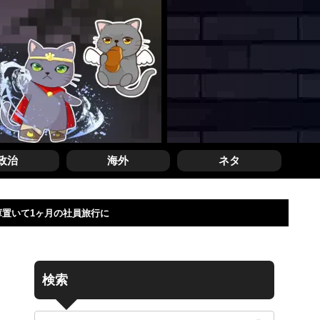
政治
海外
ネタ
庫置いて1ヶ月の社員旅行に
検索