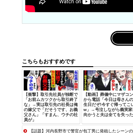
こちらもおすすめです
【衝撃】取引先社員が独断で
【動画】葬儀中にマザコ
「お前ムカツクから取引終了
から電話「今日は母さん
な」→実は取引先の社長は俺
生日だぞ!今すぐ帰ってこ
の嫁父で「だそうです、お義
w」→号泣しながら義実家
父さん」「すまん、ウチの社
向かうと夫は全てを失っ
員が」
【話題】河内長野市で警官が包丁男に発砲したシーンの