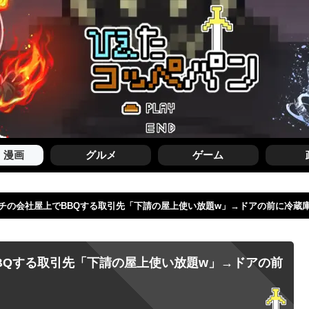
・漫画
グルメ
ゲーム
チの会社屋上でBBQする取引先「下請の屋上使い放題w」→ドアの前に冷蔵
BQする取引先「下請の屋上使い放題w」→ドアの前