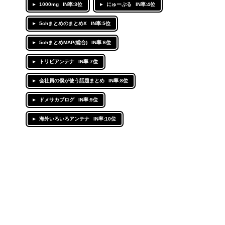
1000mg
IN率:3位
にゅーぷる
IN率:4位
5chまとめのまとめX
IN率:5位
5chまとめMAP(総合)
IN率:6位
トリビアンテナ
IN率:7位
会社員の僕が使う話題まとめ
IN率:8位
ドメサカブログ
IN率:9位
海外いろいろアンテナ
IN率:10位