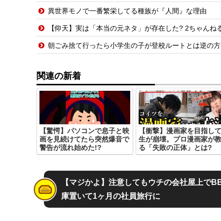
異世界モノで一番繁栄してる種族が『人間』な理由
【仰天】実は「本当の元ネタ」が存在した? 2ちゃんねる
朝ごみ捨て行ったら小学生の子が登校ルートとは逆の方
関連の新着
【驚愕】パソコンで息子と映
【衝撃】漫画家を目指し
画を見続けてたら突然爆音で
生が崩壊。プロ漫画家が
警告が流れ始めた!?
る「失敗の正体」とは?
【マジかよ】注意してもウチの会社屋上でB
庫置いて1ヶ月の社員旅行に