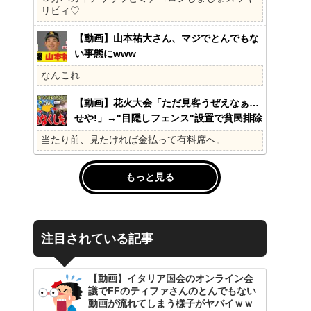
の?国民不在の政治が限界!
リピィ♡
【動画】山本祐大さん、マジでとんでもな
い事態にwww
なんこれ
【動画】花火大会「ただ見客うぜえなぁ…
せや!」→"目隠しフェンス"設置で貧民排除
www
当たり前、見たければ金払って有料席へ。
もっと見る
注目されている記事
【動画】イタリア国会のオンライン会
議でFFのティファさんのとんでもない
動画が流れてしまう様子がヤバイｗｗ