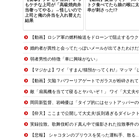
もケチな上司が「高級焼肉弁
トク食べてたら娘の喉に
当奢ってやる」→怪しいので
串が刺さった!?
上司と俺の弁当を入れ替えた
結果
【動画】ロシア軍の燃料輸送をドローンで阻止するウク
婚約者が異性と会ってたっぽいメールが出てきたわけだ
弱者男性の特徴「車に興味がない」
【マジかよ】ワイ「すまん!猫預かってくれ!」マッマ「
【動画】欠陥？パワーリアゲートでガラスが粉砕されて
敵「扇風機を当てて寝るとヤバいぞ！」 ワイ「大丈夫
岡田新監督、岩崎優は「タイプ的にはセットアッパーの
【仰天】ここまで公開して大丈夫!反則過ぎるダイレクト
実録拉致。歌舞伎町のド真ん中で撮影された拉致事件の
【悲報】 シャコタンのプリウスを笑った運転手、散る