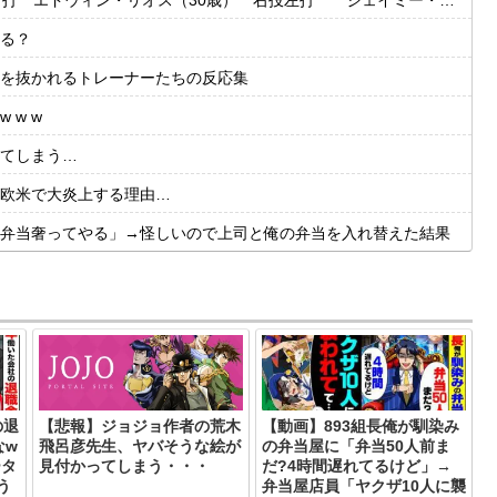
・リオス（30歳） 右投左打 ジェイミー・ウェストブルック（29歳） 右投右打
る？
度肝を抜かれるトレーナーたちの反応集
 w w
てしまう…
欧米で大炎上する理由…
弁当奢ってやる」→怪しいので上司と俺の弁当を入れ替えた結果
の退
【悲報】ジョジョ作者の荒木
【動画】893組長俺が馴染み
なw
飛呂彦先生、ヤバそうな絵が
の弁当屋に「弁当50人前ま
ータ
見付かってしまう・・・
だ?4時間遅れてるけど」→
う
弁当屋店員「ヤクザ10人に襲