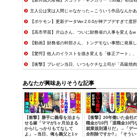
【新外国人候補】スコット・キンガリー（30歳）右投右打 エドウィン
主人公は実は人間じゃなかった←こういう作品なんかあ
【ポケモン】更新データVer.2.0.0が神アプデすぎて
【高市早苗】片山さん、ついに財務省の人事を変えるw w
【動画】財務省の幹部さん、トンデモない事態に発展し
【驚愕】他人のイラストを描き変える「修正アート」、
【衝撃】プレゼン当日、いつもケチな上司が「高級焼肉
あなたが興味ありそうな記事
【衝撃】勝手に義母を泊まら
【衝撃】20年働いた会社
せる嫁「ママが1ヶ月泊まる
職金が10円「退職金10円
から!しっかりもてなして
就業規則通りだ」→「デ
よ」→当日、俺も義父と1ヶ
全削除ですか?」「そうい