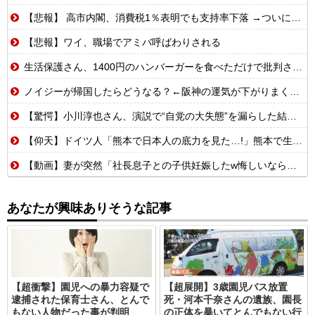
【悲報】 高市内閣、消費税1％表明でも支持率下落 →ついに６割割れ
【悲報】ワイ、職場でアミバ呼ばわりされる
生活保護さん、1400円のハンバーガーを食べただけで批判される
ノイジーが帰国したらどうなる？←阪神の運気が下がりまくるやろな
【驚愕】小川淳也さん、演説で“自党の大失態”を漏らした結果→党からブチギレられるwwwww
【仰天】ドイツ人「熊本で日本人の底力を見た…!」熊本で生まれて初めて震度7の大地震を経験したドイツ人。直後、日本人たちの行動に衝撃を受けてしまう…
【動画】妻が突然「社長息子との子供妊娠したw悔しいなら早く見つけてよw」→10年間、誰も探さず無視し続けた結果
あなたが興味ありそうな記事
【超衝撃】園児への暴力容疑で
【超展開】3歳園児バス放置
逮捕された保育士さん、とんで
死・河本千奈さんの遺族、園長
もない人物だった事が判明
の正体を暴いてとんでもない行