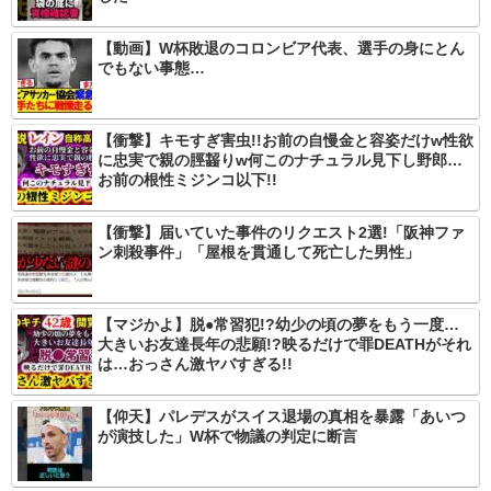
【動画】W杯敗退のコロンビア代表、選手の身にとん
でもない事態…
【衝撃】キモすぎ害虫!!お前の自慢金と容姿だけw性欲
に忠実で親の脛齧りw何このナチュラル見下し野郎…
お前の根性ミジンコ以下!!
【衝撃】届いていた事件のリクエスト2選!「阪神ファ
ン刺殺事件」「屋根を貫通して死亡した男性」
【マジかよ】脱●常習犯!?幼少の頃の夢をもう一度…
大きいお友達長年の悲願!?映るだけで罪DEATHがそれ
は…おっさん激ヤバすぎる!!
【仰天】パレデスがスイス退場の真相を暴露「あいつ
が演技した」W杯で物議の判定に断言