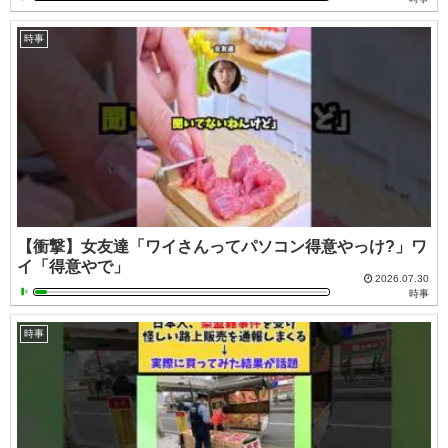
時事
【衝撃】女友達「ワイさんってパソコン得意やっけ?」ワ
イ「得意やで」
2026.07.30
時事
時事