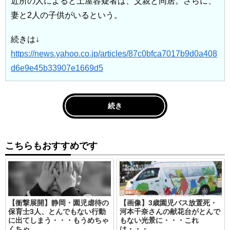
近所の人によると土屋容疑者は、父親と同居。さらに、
妻と2人の子供がいるという。
続きは↓
https://news.yahoo.co.jp/articles/87c0bfca7017b9d0a408
d6e9e45b33907e1669d5
続き
こちらもおすすめです
【衝撃展開】静岡・園児虐待の
【画像】3歳園児バス放置死・
保育士3人、とんでもない行動
河本千奈さんの献花台がとんで
に出てしまう・・・もうめちゃ
もない光景に・・・これ
くちゃ
は・・・