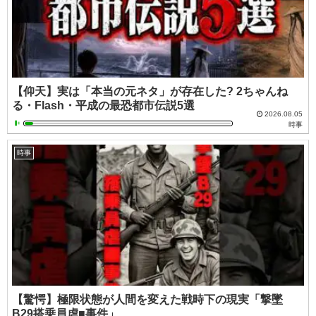
【仰天】実は「本当の元ネタ」が存在した? 2ちゃんね
る・Flash・平成の最恐都市伝説5選
2026.08.05
時事
時事
【驚愕】極限状態が人間を変えた戦時下の現実「撃墜
B29搭乗員虐■事件」