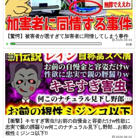
【驚愕】被害者が悪すぎて加害者に同情してしまう事件
2026.08.04
時事
時事
【衝撃】キモすぎ害虫!!お前の自慢金と容姿だけw性欲に
忠実で親の脛齧りw何このナチュラル見下し野郎…お前の
根性ミジンコ以下!!
2026.08.02