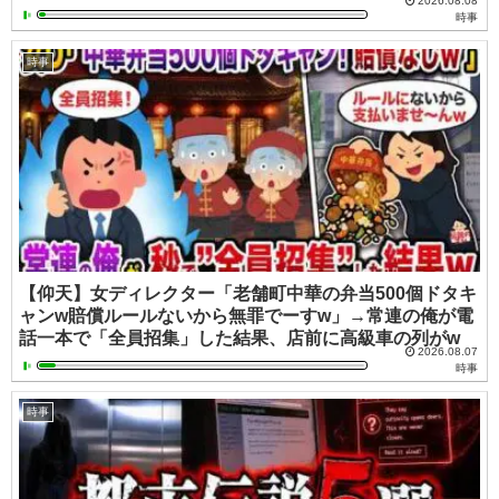
2026.08.08
時事
時事
【仰天】女ディレクター「老舗町中華の弁当500個ドタキ
ャンw賠償ルールないから無罪でーすw」→常連の俺が電
話一本で「全員招集」した結果、店前に高級車の列がw
2026.08.07
時事
時事