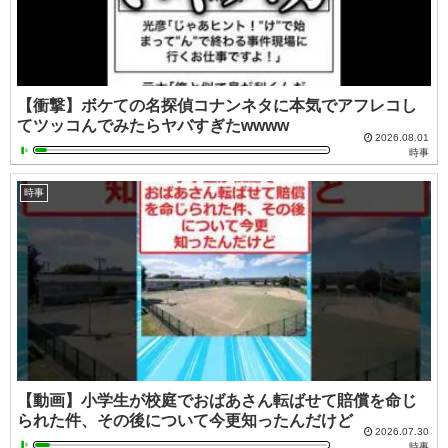
【衝撃】ボケての名探偵コナンネタに本気でアフレコし
てツッコんでみたらヤバすぎたwwww
2026.08.01
時事
時事
【動画】小学生が校庭でおばあさん転ばせて賠償を命じ
られた件、その後について今更知ったんだけど
2026.07.30
時事