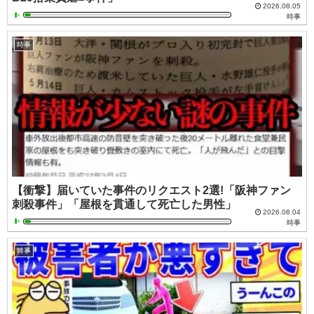
2026.08.05
時事
時事
【衝撃】届いていた事件のリクエスト2選!「阪神ファン
刺殺事件」「屋根を貫通して死亡した男性」
2026.08.04
時事
時事