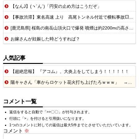
【なんJ】(ヽ´ん`)「円安の止め方はこうだぞ」
【事故渋滞】東名高速 上り 高尾トンネル付近で横転事故💥 追越車線規制 足柄SA〜大井松田IC 渋滞距離 6.0km 通過時間 35 分
[鹿児島県] 桜島の南岳山頂火口で爆発 噴煙は約2200mの高さ・火山灰により市街地にも影響...
お嫁さんが妊娠した時どうすれば？
人気記事
【超絶悲報】 『アコム』、大炎上をしてしまう！！！！！！
陽キャさん「車からロケット花火打ち上げたろｗｗｗ」 → サンルーフが閉まっていて無事車内に発射
コメント一覧
返信をすると自動で「>>〇〇」が付与されます。
行頭に「>」を付けると引用扱いになります。
1つのコメントに対しての返信は最大5件までとさせていただいています。
コメント
※