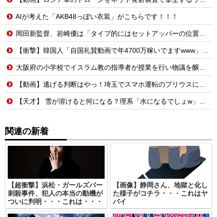
AIが考えた「AKB48っぽい衣装」がこちらです！！！
岡田新監督、岩崎優は「タイプ的にはセットアッパーの位置が一番合うてる」←おーん
【衝撃】韓国人「自国礼賛動画で年4700万稼いでますwww」→海外の反応ch運営の秘密…
大阪府の小学校でイスラム教の指導者が授業を行い物議を醸す！ #大阪 #イスラム教 #モスク
【動画】逃げる判断はやっ！埼玉でスマホ運転のプリウスに当て逃げされる車載。
【天才】 雪が溶けると何になる？理系「水になるでしょw」文系ワイ「はぁ～…」→結果ｗｗｗ
関連の新着
【超衝撃】浜松・ガールズバー
【画像】静岡さん、地獄と化し
刺殺事件、犯人の本当の動機が
た様子がコチラ・・・これはヤ
ついに判明・・・これは・・・
バイ