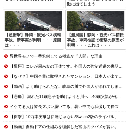
動に出てしまう
【超衝撃】静岡・観光バス横転
【超展開】静岡・観光バス横転
事故、新事実が判明・・・原因
事故、車両検証で衝撃の原因が
は・・・
判明・・・これは・・・
異世界モノで一番繁栄してる種族が『人間』な理由
【驚愕】コレが周来友の正体です。外国人の強制送還の裏話を聞いて鳥肌が立ちました…
【なぜ？】中国企業に取得されたマンション、日本人が出ていきネパール人で埋まる
【動画】よく助けられたな。岐阜の川で外国人が溺れてしまう事故。
【悲痛】 溺れた11歳息子を助けようと川へ…40歳父親が死亡 息子は母親が救助 愛知
イケてる人は皆長ズボン履いてる。暑い中でも我慢して長ズボン履いてる。半ズボンはモテ無い。厳しいって
【衝撃】10万本突破は伊達じゃない!Switch2版のライバル、まさかのSwitch版だったw
【動画】自動ドアの仕組みを理解した富山のツバメが賢い。