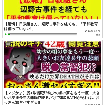
【驚愕】日教組さん、辺野古事件を経ても、「平和教育
は偏っていない!」
2026.08.08
時事
時事
【マジかよ】脱●常習犯!?幼少の頃の夢をもう一度…大き
いお友達長年の悲願!?映るだけで罪DEATHがそれは…お
っさん激ヤバすぎる!!