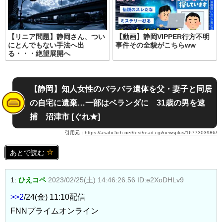
【リニア問題】静岡さん、つい
【動画】静岡VIPPER行方不明
にとんでもない手法へ出
事件その全貌がこちらww
る・・・絶望展開へ
【静岡】知人女性のバラバラ遺体を父・妻子と同居
の自宅に遺棄…一部はベランダに 31歳の男を逮
捕 沼津市 [ぐれ★]
引用元：
https://asahi.5ch.net/test/read.cgi/newsplus/1677303986/
あとで読む
1:
ひえコペ
2023/02/25(土) 14:46:26.56 ID:e2XoDHLv9
>>2
/24(金) 11:10配信
FNNプライムオンライン