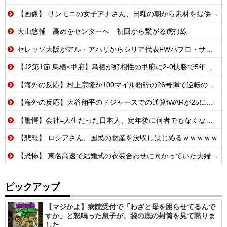
【画像】 サンモニの女子アナさん、日曜の朝から素材を提供してしまう
大山悠輔 高めをセンターへ 初回から繋がる虎打線
セレッソ大阪がアル・アハリからシリア代表FWパブロ・サバックを獲得へ 2025年のKリーグ得点王
【J2第1節 鳥栖×甲府】鳥栖が好相性の甲府に2-0快勝で5年ぶり開幕白星！田中雄大は古巣に恩返しPK弾
【海外の反応】村上宗隆が100マイル粉砕の26号弾で逆転の口火に「三振率＆四球率が高い奇妙な二面性」
【海外の反応】大谷翔平のドジャースでの通算fWARが25に到達！ → 「3シーズン未満でレジェンドクラスの通算WARを稼いでるな」「契約終了時にはどれくらいの数字になるのか楽しみ」
【驚愕】会社=人生だった日本人、定年後に何者でもなくなるwww
【悲報】 ロシアさん、国民の財産を没収しはじめるｗｗｗｗｗ
【恐怖】 東名高速で結婚式の衣装合わせに向かっていた夫婦の車に何度も何度も追突した60歳の男がヤバすぎる…こんなのに遭遇したらどうすればいいの？
ピックアップ
【マジかよ】病院受付で「わざと母を困らせてるんで
すか」と怒鳴った息子が、袋の底の封筒を見て黙りま
した