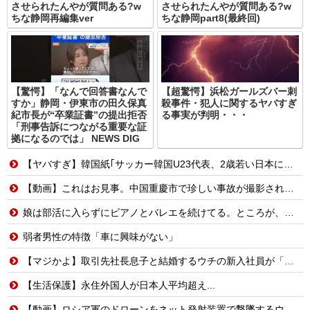
させられたんやが質問ある?w
させられたんやが質問ある?w
ちな静岡再編集ver
ちな静岡part8(最終回)
【驚愕】「なんで回答書なんで
【超驚愕】浜松ガールズバー刺
すか」静岡・伊東市の田久保真
殺事件・犯人に関するヤバすぎ
紀市長が“卒業証書”の提出拒否
る事実が判明・・・
「刑事告訴につながる重要な証
拠になるのでは」 NEWS DIG
【ヤバすぎ】韓国紙｢サッカー韓国U23代表、2歳若い日本に負けると歴史的屈辱｣
【動画】これはお見事。中国重慶市で珍しい事故が撮影される。
娘は部活に入らずにピアノとバレエを続けてる。ところが、塾で「今年の合唱コン伴奏は諦めなさい」と言われたらしく...
弱者男性の特徴「車に興味がない」
【マジかよ】取引先社長息子と結婚するウチの新入社員が「結婚も契約も中止になりました…」→俺「こっちもグループ全社の取引中止しよう」
【生活保護】永住外国人が日本人平均超え...
【動画】ロシア軍のドローンをネット発射装置で撃墜するウクライナ。