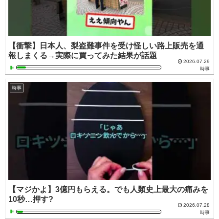
【衝撃】日本人、梨盗難事件を受け怪しい路上販売を通
報しまくる→実際に買ってみた結果が話題
2026.07.29
時事
時事
【マジかよ】3億円もらえる。でも人類史上最大の痛みを
10秒…押す?
2026.07.28
時事