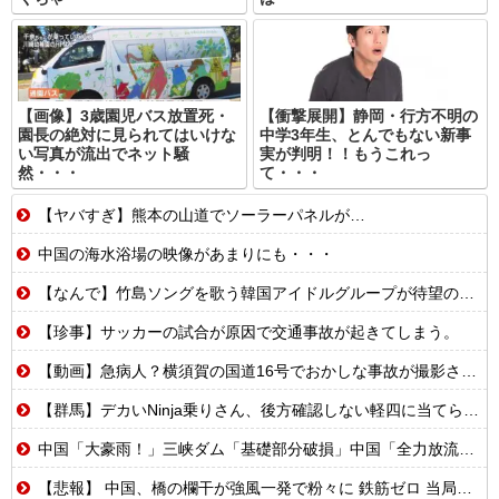
【画像】3歳園児バス放置死・
【衝撃展開】静岡・行方不明の
園長の絶対に見られてはいけな
中学3年生、とんでもない新事
い写真が流出でネット騒
実が判明！！もうこれっ
然・・・
て・・・
【ヤバすぎ】熊本の山道でソーラーパネルが…
中国の海水浴場の映像があまりにも・・・
【なんで】竹島ソングを歌う韓国アイドルグループが待望の日本デビュー
【珍事】サッカーの試合が原因で交通事故が起きてしまう。
【動画】急病人？横須賀の国道16号でおかしな事故が撮影される。
【群馬】デカいNinja乗りさん、後方確認しない軽四に当てられてしまう。
中国「大豪雨！」三峡ダム「基礎部分破損」中国「全力放流！」台風13号「中国上陸予測」台風15号「中国接近（画像」中国「台風同時上陸！（穀物生産が壊滅危機」→
【悲報】 中国、橋の欄干が強風一発で粉々に 鉄筋ゼロ 当局「接着剤でくっつけただけ」「正常で、品質問題はない」