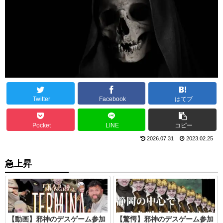
Twitter
Facebook
はてブ
Pocket
LINE
コピー
2026.07.31
2023.02.25
急上昇
【動画】邪神のデスゲーム参加
【驚愕】邪神のデスゲーム参加