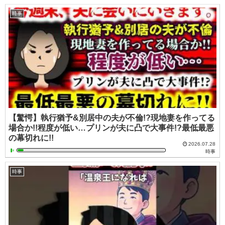
時事
【驚愕】執行猶予&別居中の夫が不倫!?現地妻を作ってる
場合か!!程度が低い…プリンが夫に凸で大事件!?最低最悪
の幕切れに!!
2026.07.28
時事
時事