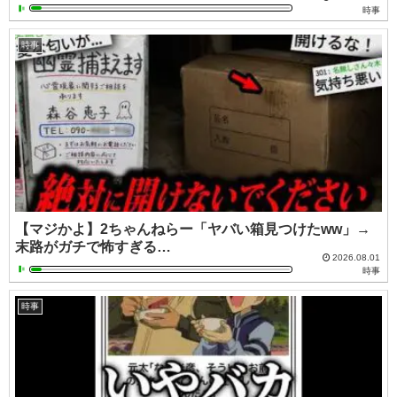
時事
時事
【マジかよ】2ちゃんねらー「ヤバい箱見つけたww」→
末路がガチで怖すぎる…
2026.08.01
時事
時事