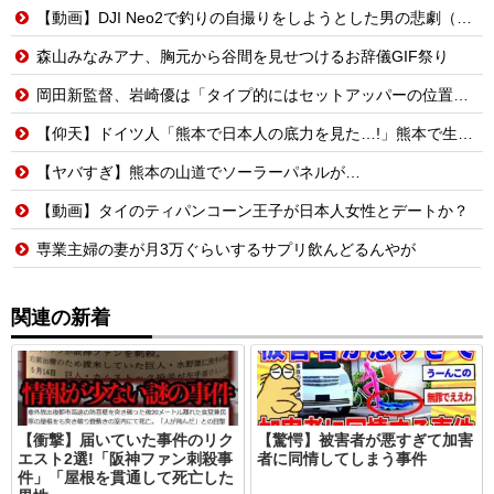
【動画】DJI Neo2で釣りの自撮りをしようとした男の悲劇（ノ∇`）
森山みなみアナ、胸元から谷間を見せつけるお辞儀GIF祭り
岡田新監督、岩崎優は「タイプ的にはセットアッパーの位置が一番合うてる」←おーん
【仰天】ドイツ人「熊本で日本人の底力を見た…!」熊本で生まれて初めて震度7の大地震を経験したドイツ人。直後、日本人たちの行動に衝撃を受けてしまう…
【ヤバすぎ】熊本の山道でソーラーパネルが…
【動画】タイのティパンコーン王子が日本人女性とデートか？
専業主婦の妻が月3万ぐらいするサプリ飲んどるんやが
関連の新着
【衝撃】届いていた事件のリク
【驚愕】被害者が悪すぎて加害
エスト2選!「阪神ファン刺殺事
者に同情してしまう事件
件」「屋根を貫通して死亡した