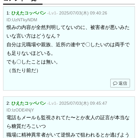
1:
ひえたコッペパン
-Lv1-
2025/07/03(木) 09:40:26
ID:UzNTkyNDM
恨みの内容が全然判明してないのに、被害者が悪いみた
いな言い方はどうなん？
自分は元職場や親族、近所の連中で〇したいのは両手で
も足りないほどいる。
でも〇したことは無い。
（当たり前だ）
返信
2:
ひえたコッペパン
-Lv1-
2025/07/03(木) 09:45:47
ID:IzODE4NjY
電話もメールも監視されてた〜とか友人の証言が本当な
ら糖質だろこいつ
職場に精神異常者がいて逆恨みで狙われるとか逃げよう