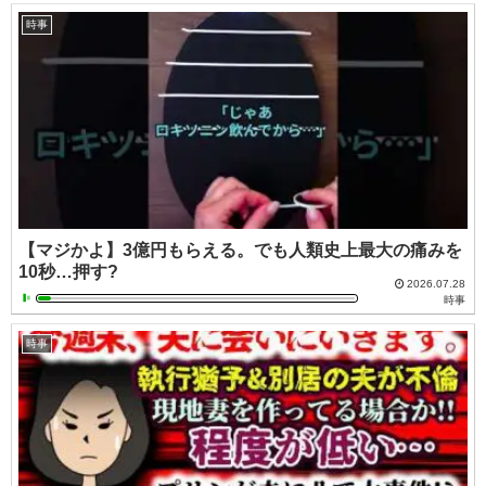
時事
【マジかよ】3億円もらえる。でも人類史上最大の痛みを
10秒…押す?
2026.07.28
時事
時事