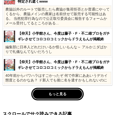
特定され逝くwww
農協以外のルートで販売したら農協が集荷拒否とか普通にやって
くるから、農協メインの農家は名前伏せて販売する可能性はあ
る。 当然犯罪行為なので公正取引委員会に報告するフォームか
メール受付してるところがある...
【仰天】小学館さん、今度は藤子・F・不二雄プロをガチ
ギレさせてコロコロコミックからドラえもんが掲載終
了、小学館幹部3人が更迭&出勤禁止になってしまう
編集部に日本人どれだけいるか怪しいもんな～ アルかニダばか
りで礼儀なんてないだろうし
【仰天】小学館さん、今度は藤子・F・不二雄プロをガチ
ギレさせてコロコロコミックからドラえもんが掲載終
了、小学館幹部3人が更迭&出勤禁止になってしまう
40年前からパワハラはすごかったぞ 何で作家にああいうデカイ
態度とるのかなあ？ ド新人でも後に名を遺すかもしれないのに
もっと見る
スクロールでサク読みできる記事