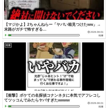
【マジかよ】2ちゃんねらー「ヤバい箱見つけたww」→
末路がガチで怖すぎる…
2026.08.01
時事
時事
【衝撃】ボケての名探偵コナンネタに本気でアフレコし
てツッコんでみたらヤバすぎたwwww
2026.08.01
時事