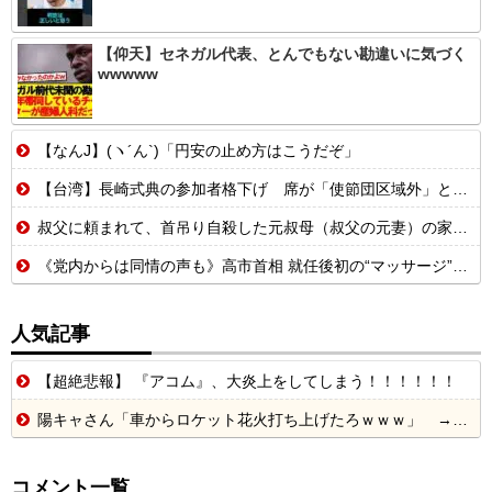
【仰天】セネガル代表、とんでもない勘違いに気づく
wwwww
【なんJ】(ヽ´ん`)「円安の止め方はこうだぞ」
【台湾】長崎式典の参加者格下げ 席が「使節団区域外」と抗議 「中国...
叔父に頼まれて、首吊り自殺した元叔母（叔父の元妻）の家を片付けていた。 何気なく衣装ケースをあけたら・・・【再】
《党内からは同情の声も》高市首相 就任後初の“マッサージ”報道に「疲れてるアピ？」とSNSでは一部から冷ややかな声…被災地視察“PV動画”から続く不信
人気記事
【超絶悲報】 『アコム』、大炎上をしてしまう！！！！！！
陽キャさん「車からロケット花火打ち上げたろｗｗｗ」 → サンルーフが閉まっていて無事車内に発射
コメント一覧