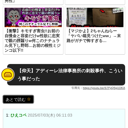
男性」
【衝撃】キモすぎ害虫!!お前の
【マジかよ】2ちゃんねらー
自慢金と容姿だけw性欲に忠実
「ヤバい箱見つけたww」→末
で親の脛齧りw何このナチュラ
路がガチで怖すぎる…
ル見下し野郎…お前の根性ミジ
ンコ以下!!
【仰天】アディーレ法律事務所の刺殺事件、こうい
う事だった
引用元：
https://youtu.be/S7FyQ5g1OKA
あとで読む
1:
ひえコペ
2025/07/03(木) 06:11:03