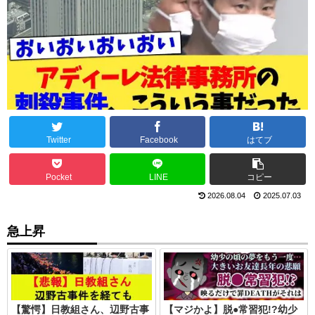
Twitter
Facebook
はてブ
Pocket
LINE
コピー
2026.08.04
2025.07.03
急上昇
【驚愕】日教組さん、辺野古事
【マジかよ】脱●常習犯!?幼少