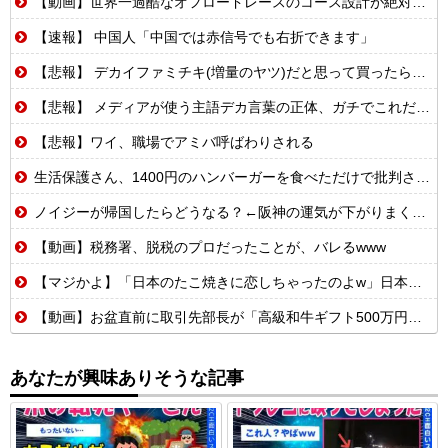
【動画】世界一過酷なオフロードレースのコース設計が絶対におかしい（笑）
【速報】 中国人「中国では赤信号でも右折できます」
【悲報】 デカイファミチキ(増量のヤツ)だと思って買ったら小さかったからわざわざ店に戻って確認したら！！！！
【悲報】 メディアが使う主語デカ言葉の正体、ガチでこれだったｗｗｗｗ
【悲報】ワイ、職場でアミバ呼ばわりされる
生活保護さん、1400円のハンバーガーを食べただけで批判される
ノイジーが帰国したらどうなる？←阪神の運気が下がりまくるやろな
【動画】税務署、脱税のプロだったことが、バレるwww
【マジかよ】「日本のたこ焼きに恋しちゃったのよw」日本留学したカナダ人が母国でたこ焼き屋を開業した結果w
【動画】お盆直前に取引先部長が「高級和牛ギフト500万円分、全部キャンセルでw」→取引先本社の社長に直接納品したら…
あなたが興味ありそうな記事