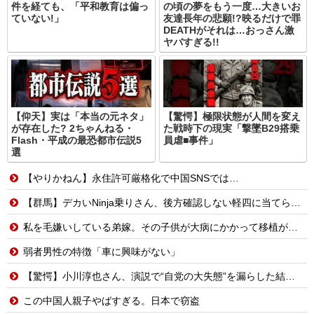
件を経ても、「平和教育は偏っ
の頃の夢をもう一度…大きいお
ていない!」
友達長年の悲願!?映るだけで罪
DEATHがそれは…おっさん激
ヤバすぎる!!
【仰天】実は「本当の元ネタ」
【驚愕】極限状態が人間を変え
が存在した? 2ちゃんねる・
た戦時下の現実「撃墜B29搭乗
Flash・平成の最恐都市伝説5
員虐■事件」
選
【やりかねん】永住許可厳格化で中国SNSでは…
【群馬】デカいNinja乗りさん、後方確認しない軽四に当てられてしまう。
私を毛嫌いしている弟嫁。その子供が大病にかかって移植が必要になったが、検査の結果私は提供者になれなかった。ここで弟嫁爆発。弟嫁「疫病神！子供がタヒんだらお前のせいだ！」
弱者男性の特徴「車に興味がない」
【驚愕】小川淳也さん、演説で“自党の大失態”を漏らした結果→党からブチギレられるwwwww
この中国人親子やばすぎる。日本で窃盗