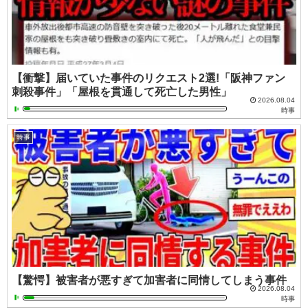
【衝撃】届いていた事件のリクエスト2選!「阪神ファン
刺殺事件」「屋根を貫通して死亡した男性」
2026.08.04
時事
時事
【驚愕】被害者が悪すぎて加害者に同情してしまう事件
2026.08.04
時事