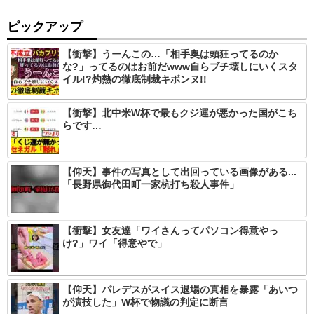
ピックアップ
【衝撃】うーんこの…「相手奥は頭狂ってるのか
な?」ってるのはお前だwww自らブチ壊しにいくスタ
イル!?灼熱の徹底制裁キボンヌ!!
【衝撃】北中米W杯で最もクジ運が悪かった国がこち
らです…
【仰天】事件の写真として出回っている画像がある...
「長野県御代田町一家杭打ち殺人事件」
【衝撃】女友達「ワイさんってパソコン得意やっ
け?」ワイ「得意やで」
【仰天】パレデスがスイス退場の真相を暴露「あいつ
が演技した」W杯で物議の判定に断言