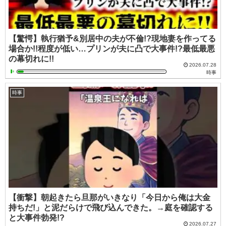
【驚愕】執行猶予&別居中の夫が不倫!?現地妻を作ってる
場合か!!程度が低い…プリンが夫に凸で大事件!?最低最悪
の幕切れに!!
2026.07.28
時事
時事
【衝撃】朝起きたら旦那がいきなり「今日から俺は大金
持ちだ!」と泥だらけで飛び込んできた。→庭を確認する
と大事件勃発!?
2026.07.27