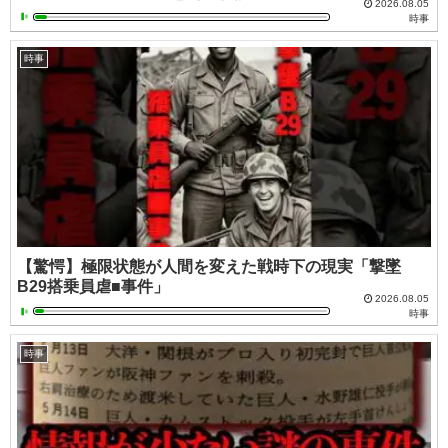
2026.08.05
時事
時事
【驚愕】極限状態が人間を変えた戦時下の現実「撃墜
B29搭乗員虐■事件」
2026.08.05
時事
時事