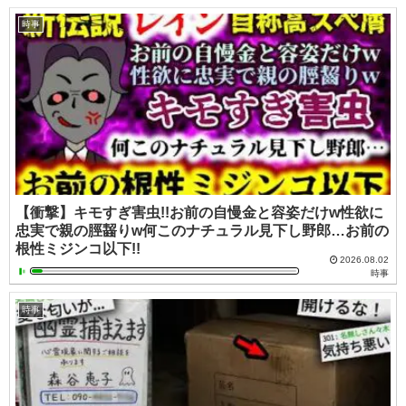
時事
【衝撃】キモすぎ害虫!!お前の自慢金と容姿だけw性欲に
忠実で親の脛齧りw何このナチュラル見下し野郎…お前の
根性ミジンコ以下!!
2026.08.02
時事
時事