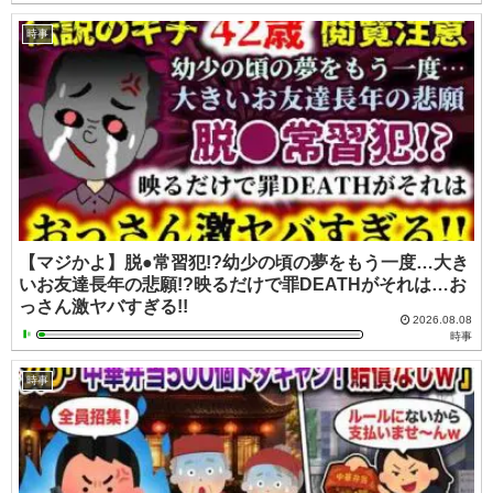
時事
【マジかよ】脱●常習犯!?幼少の頃の夢をもう一度…大き
いお友達長年の悲願!?映るだけで罪DEATHがそれは…お
っさん激ヤバすぎる!!
2026.08.08
時事
時事