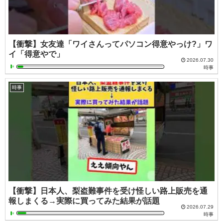
【衝撃】女友達「ワイさんってパソコン得意やっけ?」ワ
イ「得意やで」
2026.07.30
時事
時事
【衝撃】日本人、梨盗難事件を受け怪しい路上販売を通
報しまくる→実際に買ってみた結果が話題
2026.07.29
時事