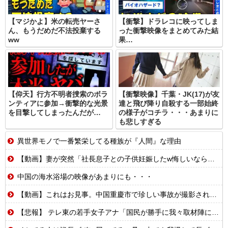
【マジかよ】米の転売ヤーさ
【衝撃】ドラレコに映ってしま
ん、もうだめだ不法投棄する
った衝撃映像をまとめてみた結
ww
果…
【仰天】行方不明者捜索のボラ
【衝撃映像】千葉・JK(17)が友
ンティアに参加→衝撃的な光景
達と飛び降り自殺する一部始終
を目撃してしまったんだが…
の様子がコチラ・・・あまりに
も悲しすぎる
異世界モノで一番繁栄してる種族が『人間』な理由
【動画】妻が突然「社長息子との子供妊娠したw悔しいなら早く見つけてよw」→10年間、誰も探さず無視し続けた結果
中国の海水浴場の映像があまりにも・・・
【動画】これはお見事。中国重慶市で珍しい事故が撮影される。
【悲報】 テレ東の若手女子アナ「国民が勝手に我々取材陣にカメラを向けるな！」→何様のつもりだと炎上ｗｗｗｗｗｗ