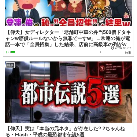
【仰天】女ディレクター「老舗町中華の弁当500個ドタキ
ャンw賠償ルールないから無罪でーすw」→常連の俺が電
話一本で「全員招集」した結果、店前に高級車の列がw
2026.08.07
時事
時事
【仰天】実は「本当の元ネタ」が存在した? 2ちゃんね
る・Flash・平成の最恐都市伝説5選