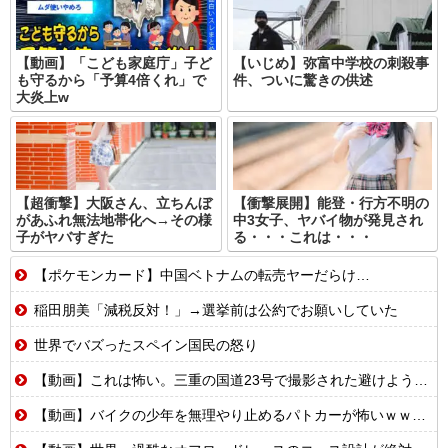
【動画】「こども家庭庁」子ど
【いじめ】弥富中学校の刺殺事
も守るから「予算4倍くれ」で
件、ついに驚きの供述
大炎上w
【超衝撃】大阪さん、立ちんぼ
【衝撃展開】能登・行方不明の
があふれ無法地帯化へ→その様
中3女子、ヤバイ物が発見され
子がヤバすぎた
る・・・これは・・・
【ポケモンカード】中国ベトナムの転売ヤーだらけ…
稲田朋美「減税反対！」→選挙前は公約でお願いしていた
世界でバズったスペイン国民の怒り
【動画】これは怖い。三重の国道23号で撮影された避けようがないもらい事故の瞬間。
【動画】バイクの少年を無理やり止めるパトカーが怖いｗｗｗｗ