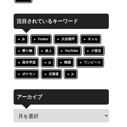
注目されているキーワード
jk
Vtuber
大谷翔平
ギャル
乗り物
炎上
YouTube
小室圭
高市早苗
js
韓国
ワンピース
ポケモン
北海道
jc
アーカイブ