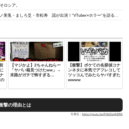
そロシア。
しろ爻・市松寿ゞ謡が出演！“VTuber×ホラー”を語る【8/8(土)21:05】
前
【マジかよ】2ちゃんねらー
【衝撃】ボケての名探偵コナ
に
「ヤバい箱見つけたww」→
ンネタに本気でアフレコして
ナ
末路がガチで怖すぎる…
ツッコんでみたらヤバすぎた
前の
wwww
衝撃の理由とは
引用元：
https://youtu.be/FrNz5zqK8RA