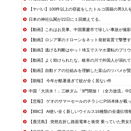
【ヤバい】100件以上の窃盗をしたトルコ国籍の男3人を逮
日本の神社仏閣が22日に１回燃えてる。
【動画】これはお見事。中国重慶市で珍しい事故が撮影
【動画】ロシア軍のドローンをネット発射装置で撃墜す
【動画】逃げる判断はやっ！埼玉でスマホ運転のプリウ
【動画】よく助けられたな。岐阜の川で外国人が溺れて
【動画】自動ドアの仕組みを理解した富山のツバメが賢
【朗報】 今年が酷暑過ぎて蚊が全く居ない件
中国「大洪水！」三峡ダム「9門開放！（全力放流」中国都市「三峡沿線の道路
【悲報】 ゲオのサマーセールのチラシにPS5本体が載
【BBC】 AI使い全く新しいウイルス16種類の全遺伝
【鹿児島】 突然右折し路面電車と衝突 乗っていた男女