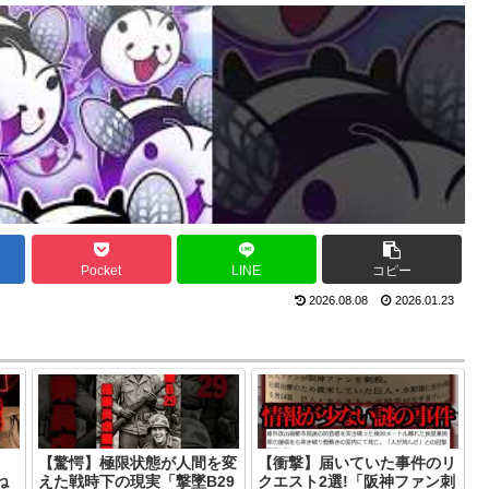
Pocket
LINE
コピー
2026.08.08
2026.01.23
ネ
【驚愕】極限状態が人間を変
【衝撃】届いていた事件のリ
ね
えた戦時下の現実「撃墜B29
クエスト2選!「阪神ファン刺