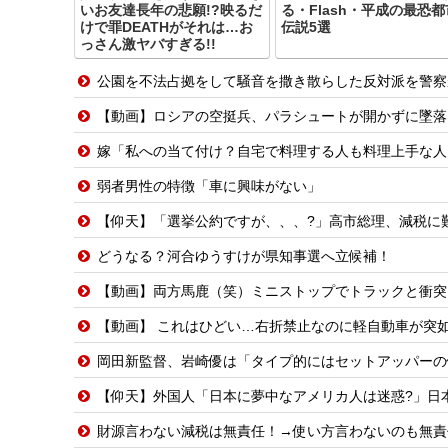
いお友達長年の悲願!?映るだ
る・Flash・平成の最恐都
けで罪DEATHがそれは…お
伝説5選
っさん激ヤバすぎる!!
公園を不法占拠をして騒音を撒き散らした反対派を警察
【動画】ロシアの空挺兵、パラシュートが開かずに墜落
嫁「私への当て付け？自宅で料理する人も料理上手な人も大っっ嫌い！」嫁が料理嫌
弱者男性の特徴「車に興味がない」
【仰天】「選挙公約ですが、、、?」高市総理、減税に難
どうなる？河合ゆうすけが県知事選へ立候補！
【動画】両方馬鹿（笑）ミニストップでトラックと衝突
【動画】 これはひどい…右折禁止なのに軽自動車が突如
岡田新監督、岩崎優は「タイプ的にはセットアッパーの
【仰天】外国人「日本に夢中なアメリカ人は迷惑?」日
財源言わない減税は無責任！→使い方言わないのも無責