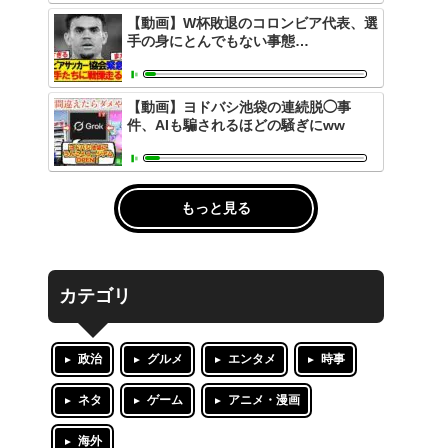
【動画】W杯敗退のコロンビア代表、選
手の身にとんでもない事態…
【動画】ヨドバシ池袋の連続脱◯事
件、AIも騙されるほどの騒ぎにww
もっと見る
カテゴリ
政治
グルメ
エンタメ
時事
ネタ
ゲーム
アニメ・漫画
海外