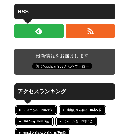
RSS
最新情報をお届けします。
アクセスランキング
にゅーもふ
IN率:1位
我無ちゃんねる
IN率:2位
1000mg
IN率:3位
にゅーぷる
IN率:4位
5chまとめのまとめX
IN率:5位