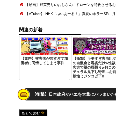
【動画】野菜売りのおじさんにドローンを特攻させるお
【VTuber】 NHK「ぶいあーる！」真夏のホラーSPに月ノ美兎・ま
関連の新着
【驚愕】被害者が悪すぎて加
【衝撃】キモすぎ害虫!!お
害者に同情してしまう事件
の自慢金と容姿だけw性欲
忠実で親の脛齧りw何この
チュラル見下し野郎…お
根性ミジンコ以下!!
【衝撃】日本政府がハエを大量にバラまいた
あとで読む