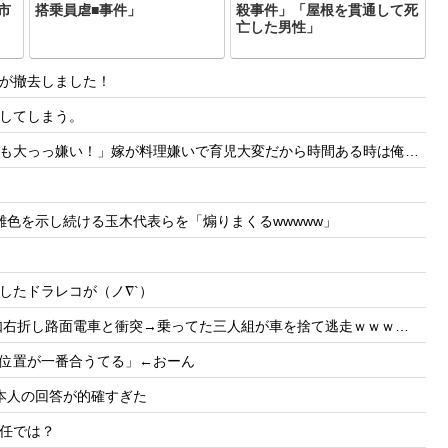
市
搭乗員虐■事件」
殺事件」「屋根を貫通して死
亡した男性」
が撤去しました！
してしまう。
いで育児大変だから時間ある時は俺が料理する、片付けまで全部やるって言うと嫁がヒスって困る
色を示し続ける玉木代表らを「煽りまくるwwwww」
したドラレコが（ノ∇`）
右折し路面電車と衝突→乗ってた三人組が車を捨て逃走ｗｗｗｗｗｗ
位置が一番合うてる」←おーん
本人の回答が的確すぎた
任では？