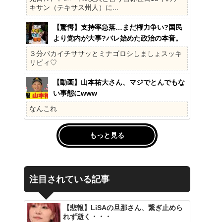
キサン（テキサス州人）に...
【驚愕】支持率急落…まだ権力争い?国民
より党内が大事?バレ始めた政治の本音。
41%の衝撃、その理由。選挙しか見てない
３分バカイチササッとミナゴロシしましょスッキ
の?国民不在の政治が限界!
リピィ♡
【動画】山本祐大さん、マジでとんでもな
い事態にwww
なんこれ
もっと見る
注目されている記事
【悲報】LiSAの旦那さん、繋ぎ止めら
れず逝く・・・