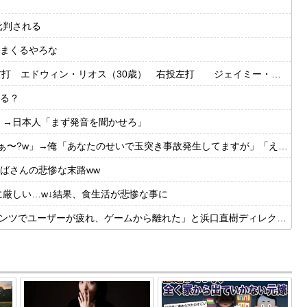
批判される
まくるやろな
・リオス（30歳） 右投左打 ジェイミー・ウェストブルック（29歳） 右投右打
る？
」→日本人「まず発音を聞かせろ」
?w」→俺「あなたのせいで玉突き事故発生してますが」「え!?」
ばさんの悲惨な末路ww
に厳しい…w↓結果、食生活が悲惨な事に
ーが疲れ、ゲームから離れた」と浜口直樹ディレクターが公式インタビューで告白