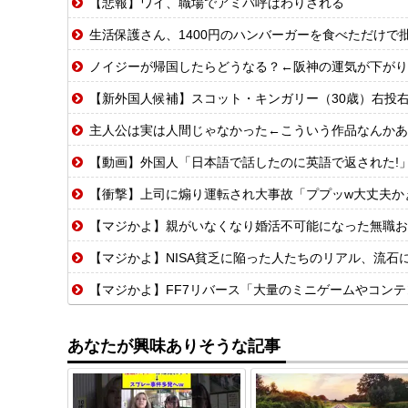
【悲報】ワイ、職場でアミバ呼ばわりされる
生活保護さん、1400円のハンバーガーを食べただけで
ノイジーが帰国したらどうなる？←阪神の運気が下がり
【新外国人候補】スコット・キンガリー（30歳）右投右打 エドウィン
主人公は実は人間じゃなかった←こういう作品なんかあ
【動画】外国人「日本語で話したのに英語で返された!
【衝撃】上司に煽り運転され大事故「ププッw大丈夫かぁ〜
【マジかよ】親がいなくなり婚活不可能になった無職お
【マジかよ】NISA貧乏に陥った人たちのリアル、流石
【マジかよ】FF7リバース「大量のミニゲームやコンテンツでユーザ
あなたが興味ありそうな記事