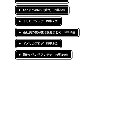
5chまとめMAP(総合)
IN率:6位
トリビアンテナ
IN率:7位
会社員の僕が使う話題まとめ
IN率:8位
ドメサカブログ
IN率:9位
海外いろいろアンテナ
IN率:10位