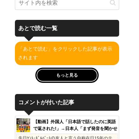
あとで読む一覧
「あとで読む」をクリックした記事が表示
されます
もっと見る
コメントが付いた記事
【動画】外国人「日本語で話したのに英語
で返された!」→日本人「まず発音を聞かせ
ろ」
先日ｹﾝﾄ･ｷﾞﾙﾊﾞｰﾄの友人と言う自称在日15年のテ