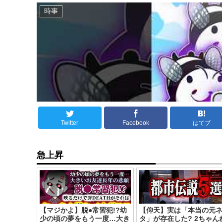
時事
Twitter
Facebook
はてブ
急上昇
【マジかよ】脱●常習犯!?幼
【仰天】実は「本当の元
少の頃の夢をもう一度…大き
タ」が存在した? 2ちゃん