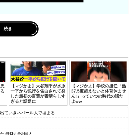
続き
女児
【マジかよ】大谷翔平が水原
【マジかよ】学校の担任「熱
ぎる
一平から犯行を告白されて発
37.5度超えないと体育休ませ
した最初の言葉が素晴らしす
ん!」っていつの時代の話だ
ぎると話題に
よww
出ていきネパール人で埋まる
 #移民 #外国人