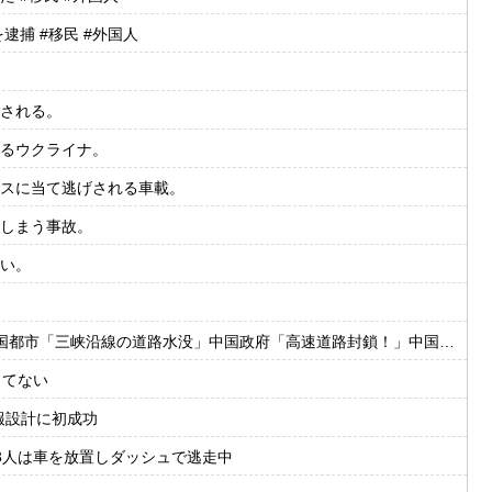
捕 #移民 #外国人
される。
るウクライナ。
スに当て逃げされる車載。
しまう事故。
い。
水没」中国政府「高速道路封鎖！」中国ダム「緊急放流に合わせて開門（土砂崩れ発生」→
ってない
情報設計に初成功
3人は車を放置しダッシュで逃走中