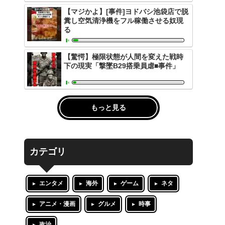
【マジかよ】[事件]ヨドバシ池袋店で脱
糞し空気清浄機をフル稼働させる奴現
る
【驚愕】極限状態が人間を変えた戦時
下の現実「撃墜B29搭乗員虐■事件」
もっと見る
カテゴリ
エンタメ
海外
ゲーム
ネタ
アニメ・漫画
グルメ
時事
政治