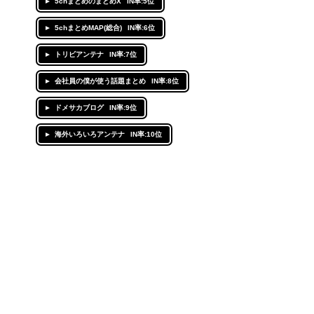
5chまとめのまとめX
IN率:5位
5chまとめMAP(総合)
IN率:6位
トリビアンテナ
IN率:7位
会社員の僕が使う話題まとめ
IN率:8位
ドメサカブログ
IN率:9位
海外いろいろアンテナ
IN率:10位