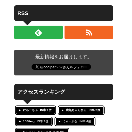
RSS
最新情報をお届けします。
アクセスランキング
にゅーもふ
IN率:1位
我無ちゃんねる
IN率:2位
1000mg
IN率:3位
にゅーぷる
IN率:4位