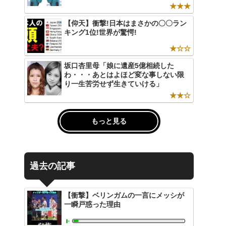
★★★
【仰天】衝撃!日本はまさかの〇〇ラン
キング1位!世界が驚愕!
★☆☆
坂口杏里母「娘に遺産5億相続した
わ・・・あとはよほど変な事しない限
り一生苦労せず生きていける」
★★☆
もっと見る
過去の記事
【衝撃】ベリンガムの一言にメッシが
一瞬戸惑った理由