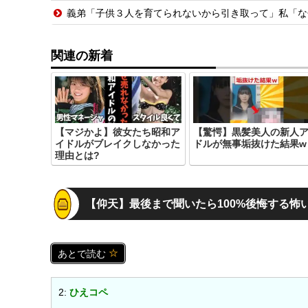
義弟「子供３人を育てられないから引き取って」私「なぜ？」義弟「子なしだから。実
関連の新着
【マジかよ】彼女たち昭和ア
【驚愕】黒髪美人の新人
イドルがブレイクしなかった
ドルが無事垢抜けた結果w
理由とは?
【仰天】最後まで聞いたら100%後悔する怖
あとで読む
2:
ひえコペ