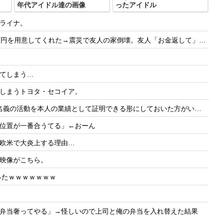
年代アイドル達の画像
ったアイドル
ライナ。
人の家倒壊。友人「お金返して」私「返す義務はないよ」→他友人に縁切りされたけど用意するべき？
てしまう…
しまうトヨタ・セコイア。
の業績として証明できる形にしておいた方がいい」← どうやって証明しておけばいいんだろうな
位置が一番合うてる」←おーん
欧米で大炎上する理由…
映像がこちら。
ったｗｗｗｗｗｗｗ
弁当奢ってやる」→怪しいので上司と俺の弁当を入れ替えた結果