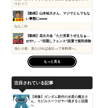
の?国民不在の政治が限界!
リピィ♡
【動画】山本祐大さん、マジでとんでもな
い事態にwww
なんこれ
【動画】花火大会「ただ見客うぜえなぁ…
せや!」→"目隠しフェンス"設置で貧民排除
www
当たり前、見たければ金払って有料席へ。
もっと見る
注目されている記事
【画像】ガンダム新作の水星の魔女さ
ん、モビルスーツがヤバ過ぎると話題
へ