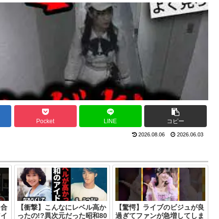
Pocket
LINE
コピー
2026.08.06
2026.06.03
り合
【衝撃】こんなにレベル高か
【驚愕】ライブのビジュが良
アイ
ったの!?異次元だった昭和80
過ぎてファンが急増してしま