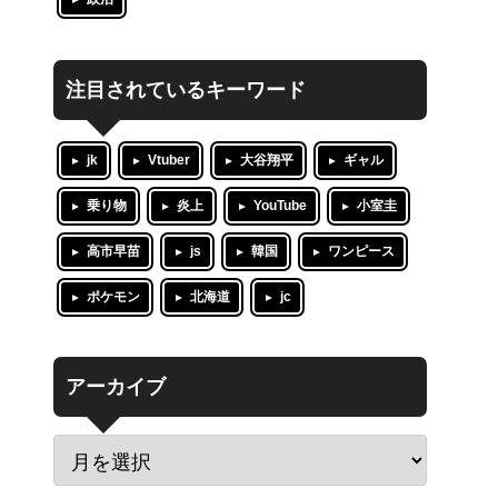
注目されているキーワード
jk
Vtuber
大谷翔平
ギャル
乗り物
炎上
YouTube
小室圭
高市早苗
js
韓国
ワンピース
ポケモン
北海道
jc
アーカイブ