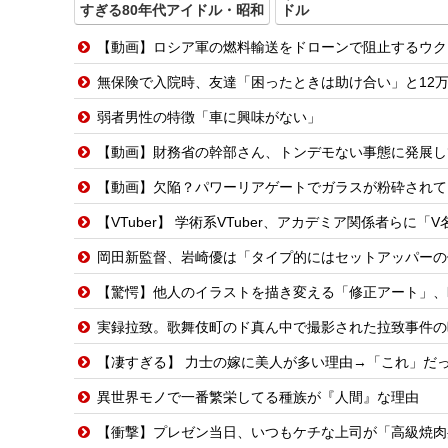
すぎる80年代アイドル・昭和
ドル
【動画】ロシア軍の燃料輸送をドローンで阻止するウク
無保険で入院時、友達「困ったときは助け合い」と12万円を用意してくれた→震災で友
弱者男性の特徴「車に興味がない」
【動画】財務省の幹部さん、トンデモない事態に発展し
【動画】欠陥？パワーリアゲートでガラスが粉砕されて
【VTuber】 学術系VTuber、アカデミア関係者らに「V名義の活動を本人
岡田新監督、岩崎優は「タイプ的にはセットアッパーの
【驚愕】他人のイラストを描き変える「修正アート」、
実録拉致。歌舞伎町のド真ん中で撮影された拉致事件の
【凄すぎる】 力士の嫁に美人が多い理由→「これ」だ
異世界モノで一番繁栄してる種族が『人間』な理由
【衝撃】プレゼン当日、いつもケチな上司が「高級焼肉