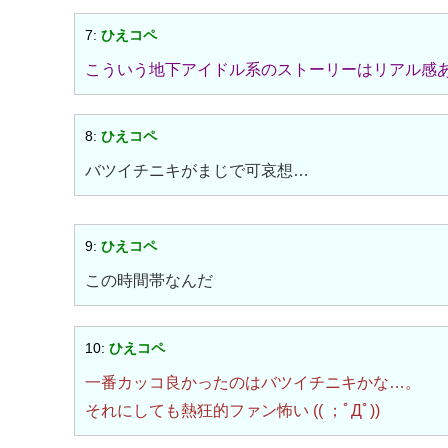
7:
ひえコペ
こういう地下アイドル系のストーリーはリアル感
8:
ひえコペ
バツイチニキがまじで可哀想…
9:
ひえコペ
この時間帯なんだ
10:
ひえコペ
一番カッコ良かったのはバツイチニキかな…。
それにしても熱狂的ファン怖い (( ；ﾟДﾟ))