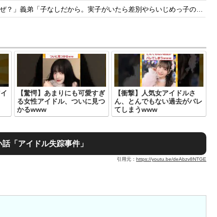
子がいたら差別やらいじめっ子の心配があるけどいないから、ちょうどよかったね」→その後・・・
アイ
【驚愕】あまりにも可愛すぎ
【衝撃】人気女アイドルさ
る女性アイドル、ついに見つ
ん、とんでもない過去がバレ
かるwww
てしまうwww
い話「アイドル失踪事件」
引用元：
https://youtu.be/deAbzv8NTGE