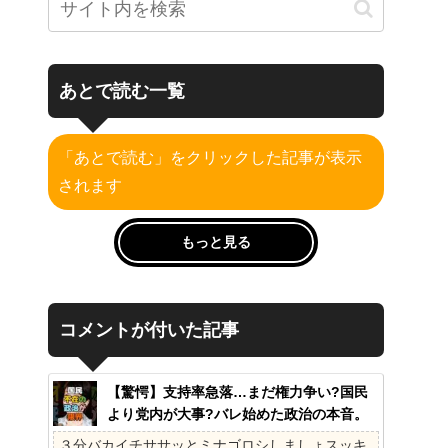
あとで読む一覧
「あとで読む」をクリックした記事が表示
されます
もっと見る
コメントが付いた記事
【驚愕】支持率急落…まだ権力争い?国民
より党内が大事?バレ始めた政治の本音。
41%の衝撃、その理由。選挙しか見てない
３分バカイチササッとミナゴロシしましょスッキ