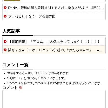
DeNA、若松尚輝も登録抹消する方針…急きょ登板で、4回2/3を投げた負担を考慮して
フラれるじゃなく、フる側の曲
人気記事
【超絶悲報】 『アコム』、大炎上をしてしまう！！！！！！
陽キャさん「車からロケット花火打ち上げたろｗｗｗ」 → サンルーフが閉まっていて無事車内に発射
コメント一覧
返信をすると自動で「>>〇〇」が付与されます。
行頭に「>」を付けると引用扱いになります。
1つのコメントに対しての返信は最大5件までとさせていただいています。
コメント
※