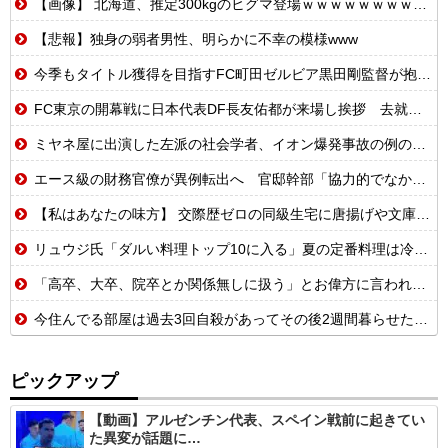
【画像】 北海道、推定300kgのヒグマ登場ｗｗｗｗｗｗｗｗｗｗｗｗｗｗｗｗｗｗｗｗ
【悲報】独身の弱者男性、明らかに不幸の模様www
今季もタイトル獲得を目指すFC町田ゼルビア黒田剛監督が抱負を語る
FC東京の開幕戦に日本代表DF長友佑都が来場し挨拶 去就に注目集まる
ミヤネ屋に出演した左派の社会学者、イオン爆発事故の例のテナントに理解を示して……
エース級の財務官僚が異例転出へ 官邸幹部「協力的でなかったから」 [8/6]
【私はあなたの味方】 交際歴ゼロの同級生宅に唐揚げや文庫本を20回以上届けた24歳女を逮捕
リュウジ氏「ダルい料理トップ10に入る」夏の定番料理は冷やし中華 「あり得ないほどダルい」
「高卒、大卒、院卒とか関係無しに扱う」とお偉方に言われた修士卒の女の子が...
今住んでる部屋は過去3回自殺があってその後2週間暮らせた人は居なかったらしい【再】
ピックアップ
【動画】アルゼンチン代表、スペイン戦前に起きてい
た異変が話題に…