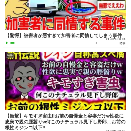
【驚愕】被害者が悪すぎて加害者に同情してしまう事件
2026.08.04
時事
時事
【衝撃】キモすぎ害虫!!お前の自慢金と容姿だけw性欲に
忠実で親の脛齧りw何このナチュラル見下し野郎…お前の
根性ミジンコ以下!!