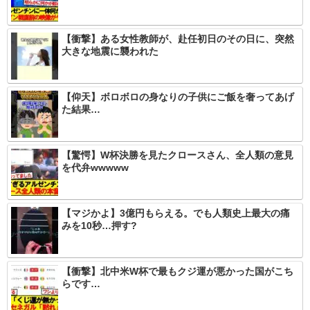
【衝撃】ある女性教師が、赴任初日のその日に、突然
大きな地震に襲われた
【仰天】ボロボロの身なりの子供にご飯を奢ってあげ
た結果…
【驚愕】W杯決勝を見たクロースさん、全人類の意見
を代弁wwwww
【マジかよ】3億円もらえる。でも人類史上最大の痛
みを10秒…押す?
【衝撃】北中米W杯で最もクジ運が悪かった国がこち
らです…