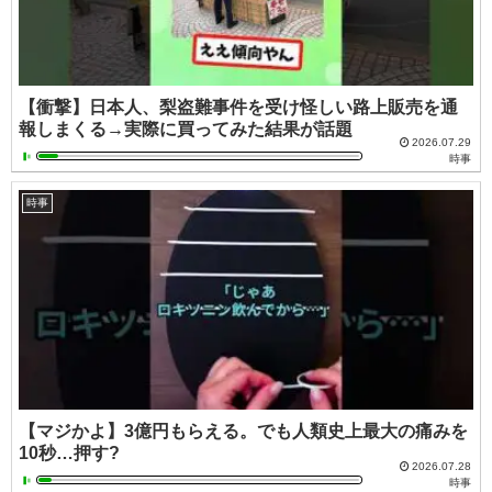
【衝撃】日本人、梨盗難事件を受け怪しい路上販売を通
報しまくる→実際に買ってみた結果が話題
2026.07.29
時事
時事
【マジかよ】3億円もらえる。でも人類史上最大の痛みを
10秒…押す?
2026.07.28
時事