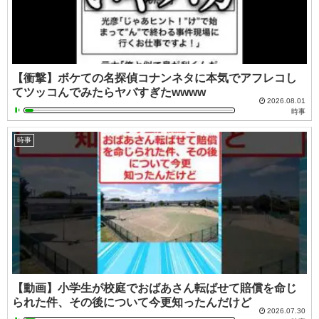
【衝撃】ボケての名探偵コナンネタに本気でアフレコし
てツッコんでみたらヤバすぎたwwww
2026.08.01
時事
時事
【動画】小学生が校庭でおばあさん転ばせて賠償を命じ
られた件、その後について今更知ったんだけど
2026.07.30