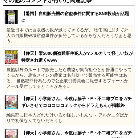
その他のコメントが付いた関連記事
【驚愕】自動販売機の窃盗事件に関するSNS投稿が話題
に
最近日本では自販機の数が減ってきてるが、 物価高に加えて外
人の自販機破壊窃盗事件が多発しているからなんだろうなぁと思
う。
【仰天】梨5000個盗難事件犯人か?メルカリで怪しい奴が
特定され逝くwww
農協以外のルートで販売したら農協が集荷拒否とか普通にやって
くるから、農協メインの農家は名前伏せて販売する可能性はあ
る。 当然犯罪行為なので公正取引委員会に報告するフォームか
メール受付してるところがある...
【仰天】小学館さん、今度は藤子・F・不二雄プロをガチ
ギレさせてコロコロコミックからドラえもんが掲載終
了、小学館幹部3人が更迭&出勤禁止になってしまう
編集部に日本人どれだけいるか怪しいもんな～ アルかニダばか
りで礼儀なんてないだろうし
【仰天】小学館さん、今度は藤子・F・不二雄プロをガチ