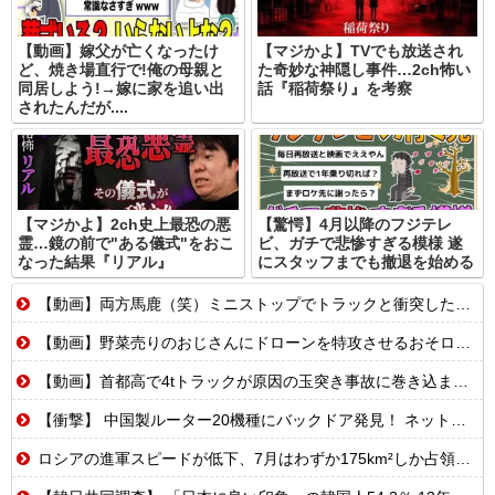
【動画】嫁父が亡くなったけ
【マジかよ】TVでも放送され
ど、焼き場直行で!俺の母親と
た奇妙な神隠し事件…2ch怖い
同居しよう!→嫁に家を追い出
話『稲荷祭り』を考察
されたんだが....
【マジかよ】2ch史上最恐の悪
【驚愕】4月以降のフジテレ
霊…鏡の前で"ある儀式"をおこ
ビ、ガチで悲惨すぎる模様 遂
なった結果『リアル』
にスタッフまでも撤退を始める
【動画】両方馬鹿（笑）ミニストップでトラックと衝突したドラレコが（ノ∇`）
【動画】野菜売りのおじさんにドローンを特攻させるおそロシア。
【動画】首都高で4tトラックが原因の玉突き事故に巻き込まれた軽バンの車載。
【衝撃】 中国製ルーター20機種にバックドア発見！ ネットに繋ぐだけで35秒ごとに中国のサーバーと通信
ロシアの進軍スピードが低下、7月はわずか175km²しか占領できず！