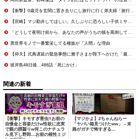
【衝撃】0歳児を玄関に置き去りにし旅行に行く弟夫婦「旅行中、1ヶ月世話しろw」18年後に返せと言われ「お前らの子供、捨てたよ?」「は!?」
【宮崎】マジ勘弁してほしい。久しぶりに恐ろしい子供ミサイルを見た。
「どうして夜明け前から、あなたの声がうちの猫を罵倒しているんですか」隣人が給餌器を抱えて訪ねてきた朝
異世界モノで一番繁栄してる種族が『人間』な理由
【仰天】式典遅延の緊急事態に雅子さまが陛下へかけた「最高の一言」とは? 楽曲提供:株式会社FLMusic
彼岸島48日後…488話「死にかけ」
関連の新着
【衝撃】キモすぎ害虫!!お前の
【マジかよ】2ちゃんねらー
自慢金と容姿だけw性欲に忠実
「ヤバい箱見つけたww」→末
で親の脛齧りw何このナチュラ
路がガチで怖すぎる…
ル見下し野郎…お前の根性ミジ