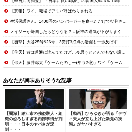
【韓日共同調査】 「日本に良い印象」の韓国人54.3％ 13年以降で最高に 日本人の韓国好感度は35.3％
【悲報】ワイ、職場でアミバ呼ばわりされる
生活保護さん、1400円のハンバーガーを食べただけで批判される
ノイジーが帰国したらどうなる？←阪神の運気が下がりまくるやろな
【衝撃】大谷25号&26号、3安打3打点の活躍も一歩及ばず…それでも希望を見出すLADファン反応集 MLB2026シーズン 8.
【仰天】昔は普通に読んでたけど…今思うととんでもない設定の少女漫画
【仰天】藤井聡太「ゲームたのしー(年収2億)」ワイ「ゲームたのしー(年収200万)」
あなたが興味ありそうな記事
【闇深】狛江市の強盗殺人・組
【動画】ひろゆきが語る『デヴ
織の恐ろしすぎる内部事情が判
ィ夫人が立ち上げた新党の実
明・・・日本のヤバさが深
態』がヤバすぎる
刻・・・