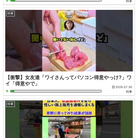
時事
時事
【衝撃】女友達「ワイさんってパソコン得意やっけ?」ワ
イ「得意やで」
2026.07.30
時事
時事