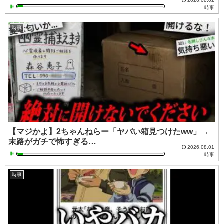
2026.08.02
時事
時事
【マジかよ】2ちゃんねらー「ヤバい箱見つけたww」→
末路がガチで怖すぎる…
2026.08.01
時事
時事