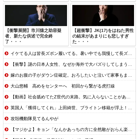
【衝撃展開】市川猿之助容疑
【超衝撃】JK(17)をはねた男性
者、新たな供述で完全終
の結末があまりにも悲しすぎ
了・・・
た・・・
イケてる人は皆長ズボン履いてる。暑い中でも我慢して長ズボン履いてる。半ズボンはモテ無い。厳しいって
【衝撃】謎の日本人女性、なぜか海外で大バズりしてしまうwww
嫁のお腹の子がダウン症確定。おろしたいと泣いて家事もまともにしない。命を粗末にするなと叱ったら「なら貴方が会社辞めて専業主夫になって全部面倒見て。誓約書書いて」
大山悠輔 高めをセンターへ 初回から繋がる虎打線
【動画】社会舐めてたZ世代の末路。気に入らないことがあれば退職代行で即退職!理想の職場を求め続けた結果
英国人「獲得してくれ」上田綺世、ブライトン移籍が浮上！三笘薫との日本代表ホットライン実現!?現地サポ大興奮！「勘弁してくれ」と危惧される懸念点とは!?【海外の反応】
攻殻機動隊見てるんやが
【マジかよ】キョン「なんかあっちの方に全然敵がおらん楽園あるらしいで!」