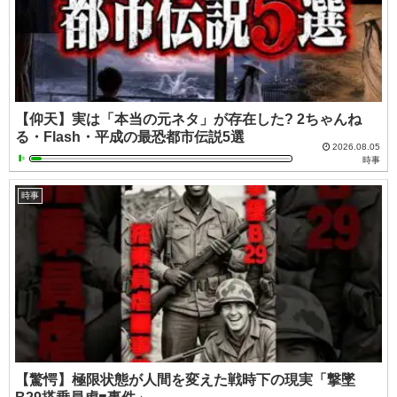
【仰天】実は「本当の元ネタ」が存在した? 2ちゃんね
る・Flash・平成の最恐都市伝説5選
2026.08.05
時事
時事
【驚愕】極限状態が人間を変えた戦時下の現実「撃墜