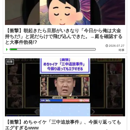
【衝撃】朝起きたら旦那がいきなり「今日から俺は大金
持ちだ!」と泥だらけで飛び込んできた。→庭を確認する
と大事件勃発!?
2026.07.27
時事
時事
【衝撃】めちゃイケ「三中追放事件」、今振り返っても
エグすぎるwww