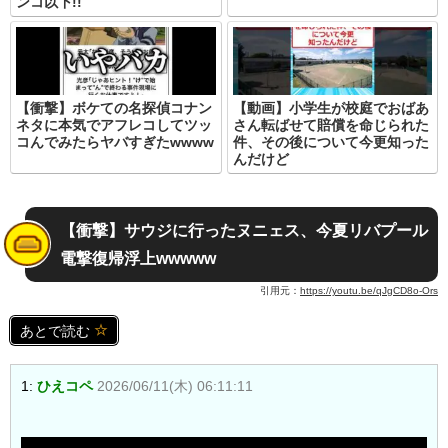
ンコ以下!!
【衝撃】ボケての名探偵コナン
【動画】小学生が校庭でおばあ
ネタに本気でアフレコしてツッ
さん転ばせて賠償を命じられた
コんでみたらヤバすぎたwwww
件、その後について今更知った
んだけど
【衝撃】サウジに行ったヌニェス、今夏リバプール
電撃復帰浮上wwwww
引用元：
https://youtu.be/qJgCD8o-Ors
あとで読む
1:
ひえコペ
2026/06/11(木) 06:11:11