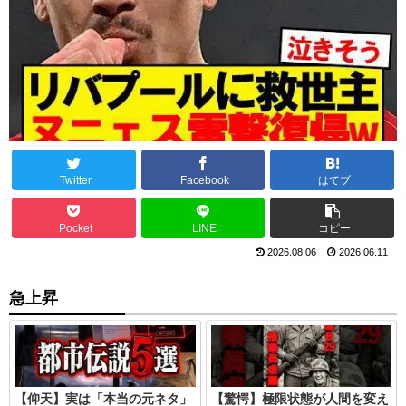
Twitter
Facebook
はてブ
Pocket
LINE
コピー
2026.08.06
2026.06.11
急上昇
【仰天】実は「本当の元ネタ」
【驚愕】極限状態が人間を変え