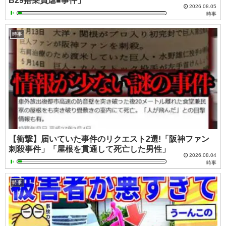
B29搭乗員虐■事件」
2026.08.05
時事
時事
【衝撃】届いていた事件のリクエスト2選!「阪神ファン
刺殺事件」「屋根を貫通して死亡した男性」
2026.08.04
時事
時事