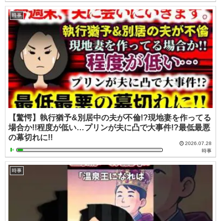
時事
【驚愕】執行猶予&別居中の夫が不倫!?現地妻を作ってる
場合か!!程度が低い…プリンが夫に凸で大事件!?最低最悪
の幕切れに!!
2026.07.28
時事
時事