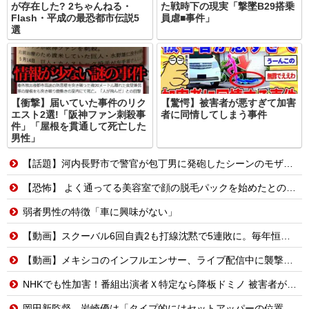
が存在した? 2ちゃんねる・
た戦時下の現実「撃墜B29搭乗
Flash・平成の最恐都市伝説5
員虐■事件」
選
【衝撃】届いていた事件のリク
【驚愕】被害者が悪すぎて加害
エスト2選!「阪神ファン刺殺事
者に同情してしまう事件
件」「屋根を貫通して死亡した
男性」
【話題】河内長野市で警官が包丁男に発砲したシーンのモザ無し映像が公開される。
【恐怖】 よく通ってる美容室で顔の脱毛パックを始めたとのことだったので試してみることに→パックを顔に塗られた後、鏡を見てみたらそこには・・・
弱者男性の特徴「車に興味がない」
【動画】スクーバル6回自責2も打線沈黙で5連敗に。毎年恒例の苦しい時期に入るドジャースファン
【動画】メキシコのインフルエンサー、ライブ配信中に襲撃されて死亡。
NHKでも性加害！番組出演者Ｘ特定なら降板ドミノ 被害者があえて〝最強〟労働組合を頼ったワケ
岡田新監督、岩崎優は「タイプ的にはセットアッパーの位置が一番合うてる」←おーん