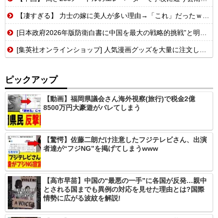
【凄すぎる】 力士の嫁に美人が多い理由→「これ」だったｗｗｗｗｗｗｗ
[日本政府2026年版防衛白書に中国を最大の戦略的挑戦”と明記] 中国強く反発...
[集英社オンラインショップ] 人気漫画グッズを大量に注文した後キャンセルを繰り返す・被害総額約43億円32歳女逮捕！
ピックアップ
【動画】福岡県議会さん海外視察(旅行)で税金2億
8500万円大豪遊がバレてしまう
【驚愕】佐藤二朗だけ注意したフジテレビさん、出演
者達が“フジNG”を掲げてしまうwww
【高市早苗】中国の“最悪の一手”に各国が反発…親中
とされる国までも異例の対応を見せた理由とは?国際
情勢に広がる波紋を解説!