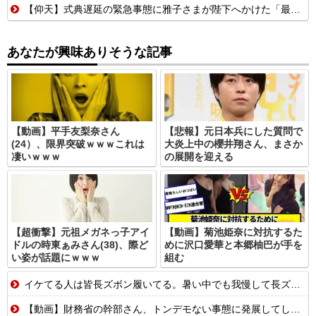
【仰天】式典遅延の緊急事態に雅子さまが陛下へかけた「最高の一言」とは? 楽曲提供:株式会社FLMusic
あなたが興味ありそうな記事
【動画】平手友梨奈さん
【悲報】元日本兵にした質問で
(24）、限界突破ｗｗｗこれは
大炎上中の櫻井翔さん、まさか
凄いｗｗｗ
の展開を迎える
【超衝撃】元祖メガネっ子アイ
【動画】菊池姫奈に対抗するた
ドルの時東ぁみさん(38)、際ど
めに沢口愛華と本郷柚巴が手を
い姿が話題にｗｗｗ
組む
イケてる人は皆長ズボン履いてる。暑い中でも我慢して長ズボン履いてる。半ズボンはモテ無い。厳しいって
【動画】財務省の幹部さん、トンデモない事態に発展してしまう…