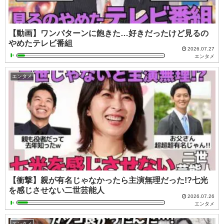
【動画】ワンパターンに飽きた…好きだったけど見るの
やめたテレビ番組
2026.07.27
エンタメ
エンタメ
【衝撃】親が有名じゃなかったら主演無理だった!?七光
を感じさせない二世芸能人
2026.07.26
エンタメ
エンタメ