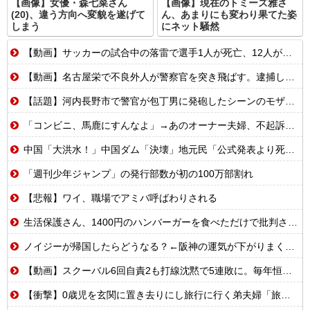
【画像】女優・森七菜さん
【画像】現在のトミーズ雅さ
(20)、違う方向へ変貌を遂げて
ん、あまりにも変わり果てた姿
しまう
にネット騒然
【動画】サッカーの試合中の落雷で選手1人が死亡、12人が負傷した事故。
【動画】名古屋栄で不良外人が警察官を突き飛ばす。逮捕しろやｗｗｗ
【話題】河内長野市で警官が包丁男に発砲したシーンのモザ無し映像が公開される。
「コンビニ、馬鹿にすんなよ」→あのオーナー夫婦、不起訴ｗｗｗｗｗｗｗｗｗ
中国「大洪水！」中国ダム「決壊」地元民「公式発表より死者多い！」中国政府「住民拘束！（安否不明」中国当局「救助隊動画も削除」台風13号「三峡ダム接近中」→
「週刊少年ジャンプ」の発行部数が初の100万部割れ
【悲報】ワイ、職場でアミバ呼ばわりされる
生活保護さん、1400円のハンバーガーを食べただけで批判される
ノイジーが帰国したらどうなる？←阪神の運気が下がりまくるやろな
【動画】スクーバル6回自責2も打線沈黙で5連敗に。毎年恒例の苦しい時期に入るドジャースファン
【衝撃】0歳児を玄関に置き去りにし旅行に行く弟夫婦「旅行中、1ヶ月世話しろw」18年後に返せと言われ「お前らの子供、捨てたよ?」「は!?」