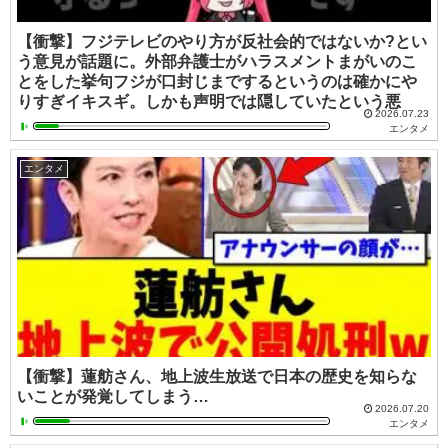
【衝撃】フジテレビのやり方が反社会的ではないか?とい
う意見が話題に。外部弁護士がハラスメントまがいのこ
とをした挙句フジが口封じまでするというのは確かにや
りすぎイキスギ。しかも声明では隠していたという悪
2026.07.23
エンタメ
エンタメ
【衝撃】蓮舫さん、地上波生放送で日本の歴史を知らな
いことが発覚してしまう…
2026.07.20
エンタメ