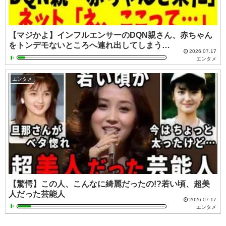
【マジかよ】インフルエンサーのDQN親さん、赤ちゃん
をトンデモないところへ連れ出してしまう…
2026.07.17
エンタメ
エンタメ
【驚愕】この人、こんなに綺麗だったの!?若い頃、超美
人だった芸能人
2026.07.17
エンタメ