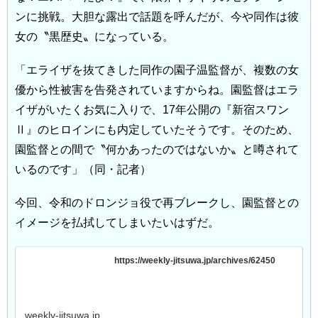
ンに挑戦。大胆な露出で話題を呼んだが、今や同作は彼
女の〝黒歴史〟になっている。
「エライザを抜てきした同作の園子温監督が、複数の女
優から性被害を告発されていますからね。園監督はエラ
イザがいたくお気に入りで、17年公開の『新宿スワン
Ⅱ』のヒロインにも内定していたそうです。そのため、
園監督との間で〝何かあったのではないか〟と噂されて
いるのです」（同・記者）
今回、令和のドロンジョ役で再ブレークし、園監督との
イメージを払拭してしまいたいはずだ。
https://weekly-jitsuwa.jp/archives/62450
weekly-jitsuwa.jp