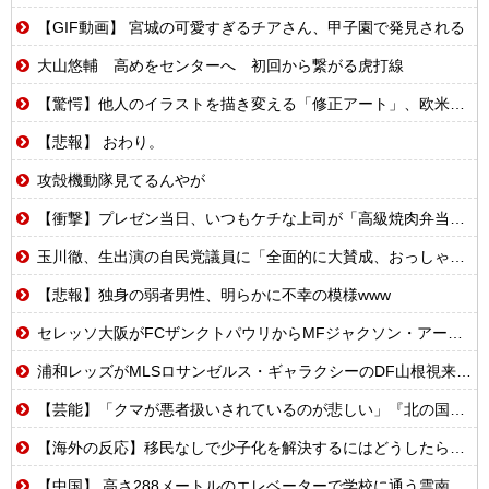
【GIF動画】 宮城の可愛すぎるチアさん、甲子園で発見される
大山悠輔 高めをセンターへ 初回から繋がる虎打線
【驚愕】他人のイラストを描き変える「修正アート」、欧米で大炎上する理由…
【悲報】 おわり。
攻殻機動隊見てるんやが
【衝撃】プレゼン当日、いつもケチな上司が「高級焼肉弁当奢ってやる」→怪しいので上司と俺の弁当を入れ替えた結果
玉川徹、生出演の自民党議員に「全面的に大賛成、おっしゃる通り」 消費減税への主張めぐり
【悲報】独身の弱者男性、明らかに不幸の模様www
セレッソ大阪がFCザンクトパウリからMFジャクソン・アーバインを完全移籍で獲得と発表 「チームがさらに良くなる手助けをしたいと思っています」
浦和レッズがMLSロサンゼルス・ギャラクシーのDF山根視来を獲得へ 曺貴裁監督の湘南時代の教え子
【芸能】「クマが悪者扱いされているのが悲しい」『北の国から』倉本聰氏（91）が富良野で語った現代社会への“違和感”「バブル期以降、ドラマはつまらなくなった」
【海外の反応】移民なしで少子化を解決するにはどうしたらいいんだ？ → 「現代の経済は人口増加を前提としているからな」「福祉の崩壊もヤバい」
【中国】 高さ288メートルのエレベーターで学校に通う雲南省の山地の子供たち 通学時間 3時間→30分に短縮