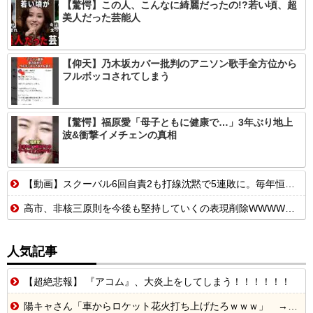
【驚愕】この人、こんなに綺麗だったの!?若い頃、超
美人だった芸能人
【仰天】乃木坂カバー批判のアニソン歌手全方位から
フルボッコされてしまう
【驚愕】福原愛「母子ともに健康で…」3年ぶり地上
波&衝撃イメチェンの真相
【動画】スクーバル6回自責2も打線沈黙で5連敗に。毎年恒例の苦しい時期に入るドジャースファン
高市、非核三原則を今後も堅持していくの表現削除WWWWWWWWWWWWWWWWWWWWWWWWWWWWWWWWWWWWWWWWWW
人気記事
【超絶悲報】 『アコム』、大炎上をしてしまう！！！！！！
陽キャさん「車からロケット花火打ち上げたろｗｗｗ」 → サンルーフが閉まっていて無事車内に発射