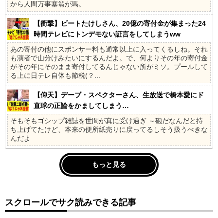
から人間万事塞翁が馬。
【衝撃】ビートたけしさん、20億の寄付金が集まった24
時間テレビにトンデモない証言をしてしまうww
あの寄付の他にスポンサー料も通常以上に入ってくるしね。それ
も演者で山分けみたいにするんだよ。で、何よりその年の寄付金
がその年にそのまま寄付してるんじゃない所がミソ。プールして
る上に日テレ自体も節税(？...
【仰天】デーブ・スペクターさん、生放送で橋本愛にド
直球の正論をかましてしまう…
そもそもゴシップ雑誌を世間が真に受け過ぎ ～砲だなんだと持
ち上げてたけど、本来の便所紙売りに戻ってるしそう扱うべきな
んだよ
もっと見る
スクロールでサク読みできる記事