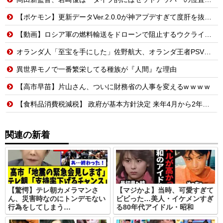
【ポケモン】更新データVer.2.0.0が神アプデすぎて度肝を抜かれるトレーナーたちの反応集
【動画】ロシア軍の燃料輸送をドローンで阻止するウクライナ。
オランダ人「至宝を手にした」佐野航大、オランダ王者PSV移籍が決定的に！口頭合意報道で現地サポ騒然！プレミアのファンは落胆【海外の反応】
異世界モノで一番繁栄してる種族が『人間』な理由
【高市早苗】片山さん、ついに財務省の人事を変えるw w w w
【食料品消費税減税】 政府が基本方針決定 来年4月から2年間1％に8月5日
関連の新着
【驚愕】テレ朝カメラマンさ
【マジかよ】当時、可愛すぎて
ん、災害時なのにトンデモない
ビビった…美人・イケメンすぎ
行為をしてしまう…
る80年代アイドル・昭和