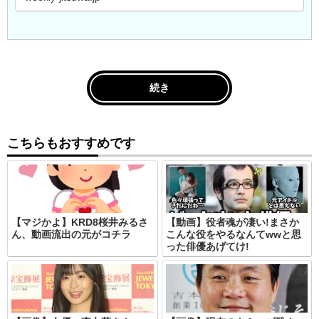
続き
こちらもおすすめです
【マジかよ】KRD8桜井みるさ
【動画】役者魂が凄い!まさか
ん、動画流出の元がコチラ
こんな役をやるなんてwwと思
った俳優あげてけ!