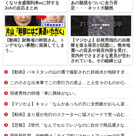
くなり全盛期到来wに対する
あの疑惑をついに全力否
2chの反応まとめ
定・・・ネット大騒然
【動画】財務省の幹部さん、ト
【マジかよ】杉尾秀哉氏の自衛
ンデモない事態に発展してしま
隊を巡る発言が話題に。熊本地
う…
震への言及や発言内容を受け、
党内外でさまざまな意見が交わ
されている。その経緯とは
【動画】パキスタンの山の麓で撮影された鉄砲水が地獄すぎる。
この小さな出来事でこの実行力の差よ…と人生そのものが心配になってしまう
弱者男性の特徴「車に興味がない」
【マジかよ】キョン「なんかあっちの方に全然敵がおらん楽園あるらしいで!」
【動画】走り屋が先行のスクーターに猛スピードで突っ込む事故。
【悲報】 Z世代「なんでセルフレジなのに自分で商品通さないといけないんだ」
岡田新監督、岩崎優は「タイプ的にはセットアッパーの位置が一番合うてる」←おーん