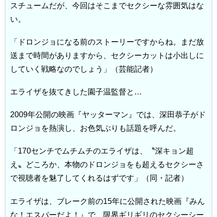
スチュームだが、今回はそこまでセクシーな雰囲気はな
い。
「ドロンジョになる前のストーリーですからね。まだ放
送まで時間がありますから、セクシーカットは小出しに
していく戦略なのでしょう」（芸能記者）
エライザを抜てきした園子温監督と…
2009年公開の映画『ヤッターマン』では、深田恭子がド
ロンジョを熱演し、お色気ぶりも話題を呼んだ。
「170センチでムチムチのエライザは、〝深キョン超
え〟どころか、本物のドロンジョをも超えるセクシーさ
で視聴者を魅了してくれるはずです」（同・記者）
エライザは、ブレーク前の15年に公開された映画『みん
な！エスパーだよ！』で、限界ギリギリのセクシーシー