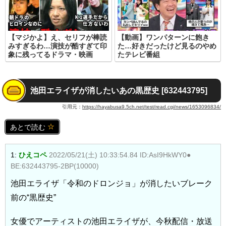
【マジかよ】え、セリフが棒読
【動画】ワンパターンに飽き
みすぎるわ…演技が酷すぎて印
た…好きだったけど見るのやめ
象に残ってるドラマ・映画
たテレビ番組
池田エライザが消したいあの黒歴史 [632443795]
引用元：
https://hayabusa9.5ch.net/test/read.cgi/news/1653096834/
あとで読む
1:
ひえコペ
2022/05/21(土) 10:33:54.84 ID:AsI9HkWY0●
BE:632443795-2BP(10000)
池田エライザ「令和のドロンジョ」が消したいブレーク
前の“黒歴史”
女優でアーティストの池田エライザが、今秋配信・放送