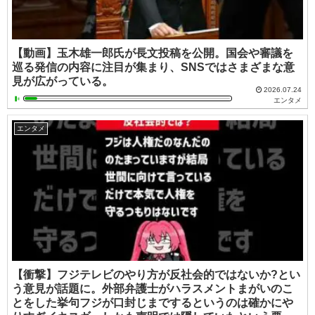
【動画】玉木雄一郎氏が長文投稿を公開。国会や審議を
巡る発信の内容に注目が集まり、SNSではさまざまな意
見が広がっている。
2026.07.24
エンタメ
エンタメ
【衝撃】フジテレビのやり方が反社会的ではないか?とい
う意見が話題に。外部弁護士がハラスメントまがいのこ
とをした挙句フジが口封じまでするというのは確かにや