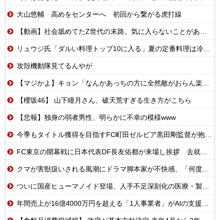
大山悠輔 高めをセンターへ 初回から繋がる虎打線
【動画】社会舐めてたZ世代の末路。気に入らないことがあれば退職代行で即退職!理想の職場を求め続けた結果
リュウジ氏「ダルい料理トップ10に入る」夏の定番料理は冷やし中華 「あり得ないほどダルい」
攻殻機動隊見てるんやが
【マジかよ】キョン「なんかあっちの方に全然敵がおらん楽園あるらしいで!」
【櫻坂46】 山下瞳月さん、破天荒すぎる生き方がこちら
【悲報】独身の弱者男性、明らかに不幸の模様www
今季もタイトル獲得を目指すFC町田ゼルビア黒田剛監督が抱負を語る
FC東京の開幕戦に日本代表DF長友佑都が来場し挨拶 去就に注目集まる
クマが害獣扱いされる風潮にドラマ脚本家が不快感、「何度もクマに会ったことがあるけど全然怖くなかった」と主張しており……
ついに国産ヒューマノイド登場、人手不足深刻化の医療・製造現場などでの活用想定！
年間売上が16億4000万円を超える「1人事業者」がAIの支援を受けて2年で約3倍に急増