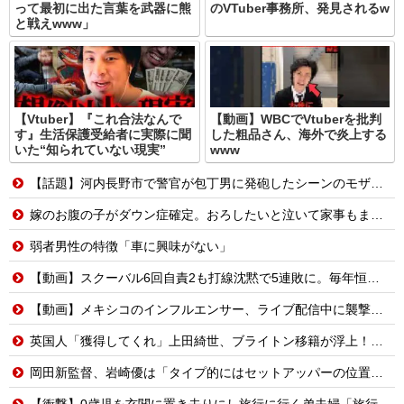
って最初に出た言葉を武器に熊
のVTuber事務所、発見されるw
と戦えwww」
【Vtuber】『これ合法なんで
【動画】WBCでVtuberを批判
す』生活保護受給者に実際に聞
した粗品さん、海外で炎上する
いた“知られていない現実”
www
【話題】河内長野市で警官が包丁男に発砲したシーンのモザ無し映像が公開される。
嫁のお腹の子がダウン症確定。おろしたいと泣いて家事もまともにしない。命を粗末にするなと叱ったら「なら貴方が会社辞めて専業主夫になって全部面倒見て。誓約書書いて」
弱者男性の特徴「車に興味がない」
【動画】スクーバル6回自責2も打線沈黙で5連敗に。毎年恒例の苦しい時期に入るドジャースファン
【動画】メキシコのインフルエンサー、ライブ配信中に襲撃されて死亡。
英国人「獲得してくれ」上田綺世、ブライトン移籍が浮上！三笘薫との日本代表ホットライン実現!?現地サポ大興奮！「勘弁してくれ」と危惧される懸念点とは!?【海外の反応】
岡田新監督、岩崎優は「タイプ的にはセットアッパーの位置が一番合うてる」←おーん
【衝撃】0歳児を玄関に置き去りにし旅行に行く弟夫婦「旅行中、1ヶ月世話しろw」18年後に返せと言われ「お前らの子供、捨てたよ?」「は!?」