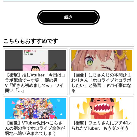
続き
こちらもおすすめです
【衝撃】推しVtuber「今日はコ
【画像】にじさんじの本間ひま
ラボ配信で～す笑」 謎の男
わりさん「ホロライブとコラボ
V「皆さん初めましてw」 ワイ
したい」と発言→ヤバイ事にな
囲い「…」
る
【画像】VTuber兎田ぺこらさ
【衝撃】フェミさんにブチギレ
んの例の件でホロライブ全体が
られたVTuber、もうダメそう
窮地へ追い込まれてしまう