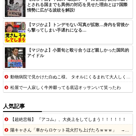
とされる国までも異例の対応を見せた理由とは?国際
情勢に広がる波紋を解説!
【マジかよ】トンデモない写真が拡散…身内を背後か
ら撃ってしまい手遅れになる…
【マジかよ】小栗旬と殴り合うほど親しかった国民的
アイドル
動物病院で見かけた白ぬこ様。 タオルにくるまれて大人しく抱っこされてたんだが 話を聞いてビックリ【再】
松屋で一人寂しく牛丼啜ってる底辺オッサンいて笑ったわ
人気記事
【超絶悲報】 『アコム』、大炎上をしてしまう！！！！！！
陽キャさん「車からロケット花火打ち上げたろｗｗｗ」 → サンルーフが閉まっていて無事車内に発射