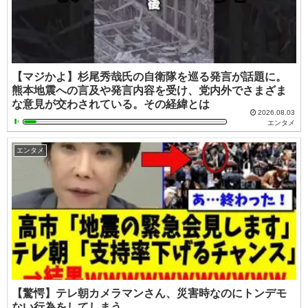
【マジかよ】杉尾秀哉氏の自衛隊を巡る発言が話題に。
熊本地震への言及や発言内容を受け、党内外でさまざま
な意見が交わされている。その経緯とは
2026.08.03
エンタメ
エンタメ
【驚愕】テレ朝カメラマンさん、災害時なのにトンデモ
ない行為をしてしまう…