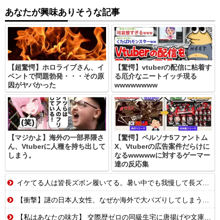
あなたが興味ありそうな記事
【超驚愕】ホロライブさん、イ
【驚愕】vtuberの配信に粘着す
ベントで問題勃発・・・その原
る厄介なニートイッチ現る
因がヤバかった
wwwwwwww
【マジかよ】海外の一部界隈さ
【驚愕】ペルソナ5ファントム
ん、Vtuberに人種を持ち出して
X、Vtuberの広告案件だらけに
しまう。
なるwwwwwに対するゲーマー
達の反応集
イケてる人は皆長ズボン履いてる。暑い中でも我慢して長ズボン履いてる。半ズボンはモテ無い。厳しいって
【衝撃】謎の日本人女性、なぜか海外で大バズりしてしまうwww
【私はあなたの味方】 交際歴ゼロの同級生宅に唐揚げや文庫本を20回以上届けた24歳女を逮捕