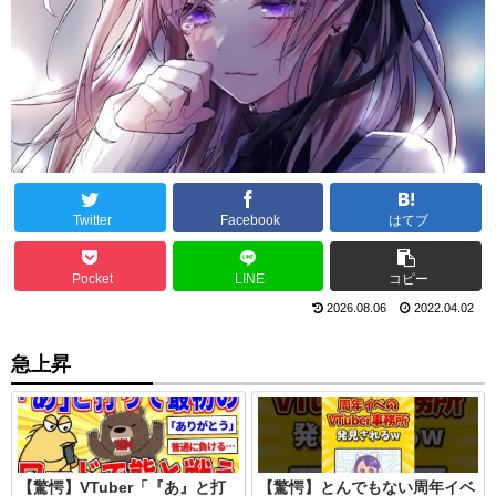
Twitter
Facebook
はてブ
Pocket
LINE
コピー
2026.08.06
2022.04.02
急上昇
【驚愕】VTuber「『あ』と打
【驚愕】とんでもない周年イベ