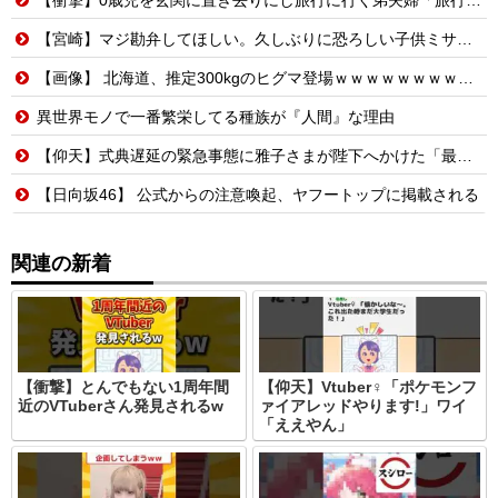
【宮崎】マジ勘弁してほしい。久しぶりに恐ろしい子供ミサイルを見た。
【画像】 北海道、推定300kgのヒグマ登場ｗｗｗｗｗｗｗｗｗｗｗｗｗｗｗｗｗｗｗｗ
異世界モノで一番繁栄してる種族が『人間』な理由
【仰天】式典遅延の緊急事態に雅子さまが陛下へかけた「最高の一言」とは? 楽曲提供:株式会社FLMusic
【日向坂46】 公式からの注意喚起、ヤフートップに掲載される
関連の新着
【衝撃】とんでもない1周年間
【仰天】Vtuber♀「ポケモンフ
近のVTuberさん発見されるw
ァイアレッドやります!」ワイ
「ええやん」