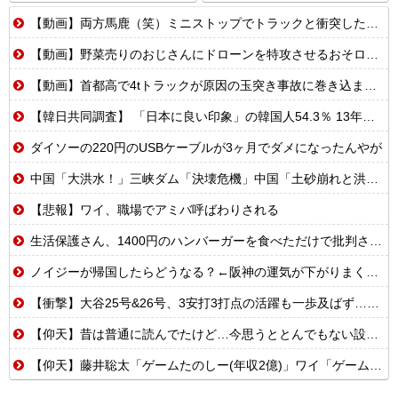
【動画】両方馬鹿（笑）ミニストップでトラックと衝突したドラレコが（ノ∇`）
【動画】野菜売りのおじさんにドローンを特攻させるおそロシア。
【動画】首都高で4tトラックが原因の玉突き事故に巻き込まれた軽バンの車載。
【韓日共同調査】 「日本に良い印象」の韓国人54.3％ 13年以降で最高に 日本人の韓国好感度は35.3％
ダイソーの220円のUSBケーブルが3ヶ月でダメになったんやが
中国「大洪水！」三峡ダム「決壊危機」中国「土砂崩れと洪水被害の対策強化！」中国政府「三峡ダム周辺を重点強化」中国ダム「決壊」中国「現場封鎖！（空撮削除」→
【悲報】ワイ、職場でアミバ呼ばわりされる
生活保護さん、1400円のハンバーガーを食べただけで批判される
ノイジーが帰国したらどうなる？←阪神の運気が下がりまくるやろな
【衝撃】大谷25号&26号、3安打3打点の活躍も一歩及ばず…それでも希望を見出すLADファン反応集 MLB2026シーズン 8.
【仰天】昔は普通に読んでたけど…今思うととんでもない設定の少女漫画
【仰天】藤井聡太「ゲームたのしー(年収2億)」ワイ「ゲームたのしー(年収200万)」