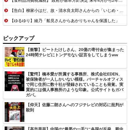
【食料品消費税減税】 政府が基本方針決定 来年4月から2年間1％に8月5日
【告白】柳家小はだ、故・清水良太郎さんからの「いじめ・暴行」被害をXで告白…ネット騒然
【ゆるゆり】綾乃「船見さんからあかりちゃんを保護した」
ピックアップ
【衝撃】ビートたけしさん、20億の寄付金が集まった
24時間テレビにトンデモない証言をしてしまうww
【驚愕】橋本愛が所属する事務所、株式会社EDEN、
被保険者が一人しかいない模様。バーチャルオフィス
で同じ住所に数十社が登録されていることも発覚。実
質的には個人事務所のような印象。公式サイトもガバ
ガバ。
【仰天】佐藤二朗さんへのフジテレビの対応に批判が
殺到
【高市早苗】中国の“最悪の一手”に各国が反発…親中