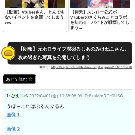
【動画】Vtuberさん、とんでも
【仰天】スシロー公式が
ないイベントを企画してしまう
VTuberのさくらみことコラボ
ww
を匂わせ→バイトが戦慄してし
まう...
【朗報】元ホロライブ潤羽るしあのみけねこさん、
攻め過ぎた写真を公開してしまう
引用元：
https://eagle.5ch.net/test/read.cgi/livejupiter/1648778288/
あとで読む
1:
ひえコペ
2022/04/01(金) 10:58:08.99 ID:8+uMmRGc0USO
うほ～これはぶるんぶるん
画像１
画像２