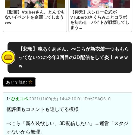
【動画】Vtuberさん、とんでも
【仰天】スシロー公式が
ないイベントを企画してしまう
VTuberのさくらみことコラボ
ww
を匂わせ→バイトが戦慄してし
まう...
【悲報】湊あくあさん、ぺこらが新衣装一つももら
ってないのに今年3回目の3D配信をして炎上ｗｗｗ
ｗ
あとで読む
1:
ひえコペ
2021/11/09(火) 14:42:10.01 ID:tz2SAQ6+0
低評価もコメントも隠してる模様
ぺこら「新衣装欲しい、3D配信したい」→運営「スタジ
オないから無理」