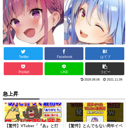
Twitter
Facebook
はてブ
Pocket
LINE
コピー
2026.08.06
2021.11.09
急上昇
【驚愕】VTuber「『あ』と打
【驚愕】とんでもない周年イベ