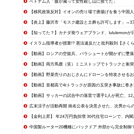
ベトナム人「腹が減って女性殺し山に捨てた」
【移民政策反対】イオンの売り場で唐揚げを食う中国人
【炎上】藤沢市「モスク建設と土葬も許可します」→3
【知ってた？】カナダ発ウェアブランド、lululemo
イスラム指導者が授業!? 憲法違反だと批判殺到【さく
【動画】ロシアの空挺兵、パラシュートが開かずに墜落
【動画】両方馬鹿（笑）ミニストップでトラックと衝突
【動画】野菜売りのおじさんにドローンを特攻させるお
【動画】首都高で4tトラックが原因の玉突き事故に巻
【動画】サッカーの試合中の落雷で選手1人が死亡、12
広末涼子が活動再開 病名公表を決意させた、次男から
【金利上昇】 年24万円負担増 30代住宅ローンで、内
中国製ルーター20機種にバックドア 外部から完全制御