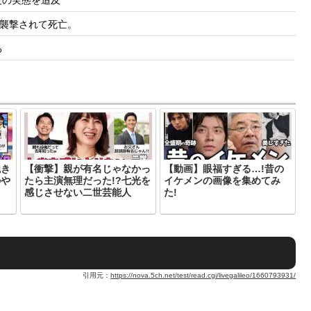
襲撃されて死亡。
る
飽き
【衝撃】親が有名じゃなかっ
【動画】眼福すぎる…!昔の
のや
たら主演無理だった!?七光を
イケメンの画像を集めてみ
感じさせない二世芸能人
た!
引用元：
https://nova.5ch.net/test/read.cgi/livegalileo/1660793931/