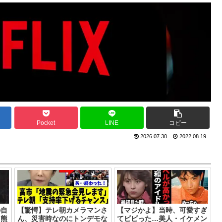
Pocket
LINE
コピー
2026.07.30
2022.08.19
の自
【驚愕】テレ朝カメラマンさ
【マジかよ】当時、可愛すぎ
。熊
ん、災害時なのにトンデモな
てビビった…美人・イケメン