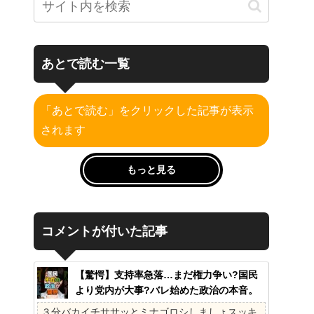
あとで読む一覧
「あとで読む」をクリックした記事が表示
されます
もっと見る
コメントが付いた記事
【驚愕】支持率急落…まだ権力争い?国民
より党内が大事?バレ始めた政治の本音。
41%の衝撃、その理由。選挙しか見てない
３分バカイチササッとミナゴロシしましょスッキ