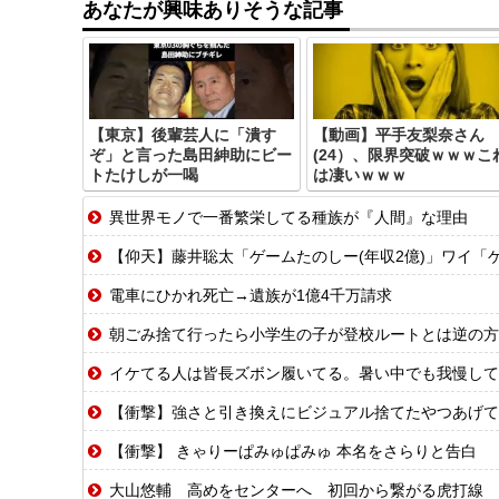
あなたが興味ありそうな記事
【東京】後輩芸人に「潰す
【動画】平手友梨奈さん
ぞ」と言った島田紳助にビー
(24）、限界突破ｗｗｗこ
トたけしが一喝
は凄いｗｗｗ
異世界モノで一番繁栄してる種族が『人間』な理由
【仰天】藤井聡太「ゲームたのしー(年収2億)」ワイ「ゲ
電車にひかれ死亡→遺族が1億4千万請求
朝ごみ捨て行ったら小学生の子が登校ルートとは逆の方
イケてる人は皆長ズボン履いてる。暑い中でも我慢して
【衝撃】強さと引き換えにビジュアル捨てたやつあげて
【衝撃】 きゃりーぱみゅぱみゅ 本名をさらりと告白
大山悠輔 高めをセンターへ 初回から繋がる虎打線