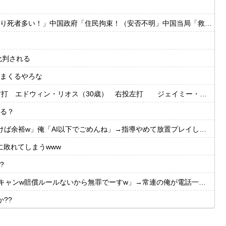
府「住民拘束！（安否不明」中国当局「救助隊動画も削除」台風13号「三峡ダム接近中」→
批判される
まくるやろな
・リオス（30歳） 右投左打 ジェイミー・ウェストブルック（29歳） 右投右打
る？
余裕w」俺「AI以下でごめんね」→指導やめて放置プレイした結果w
敗れてしまうwww
?
いから無罪でーすw」→常連の俺が電話一本で「全員招集」した結果、店前に高級車の列がw
??