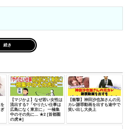
続き
【マジかよ】なぜ若い女性は
【衝撃】神田沙也加さんの元
破を
流出する?「やりたい仕事は
カレ謝罪動画を出すも途中で
すぎ
広島になく東京に」 一極集
笑い出し大炎上
中のその先に… ★2 [首都圏
の虎★]