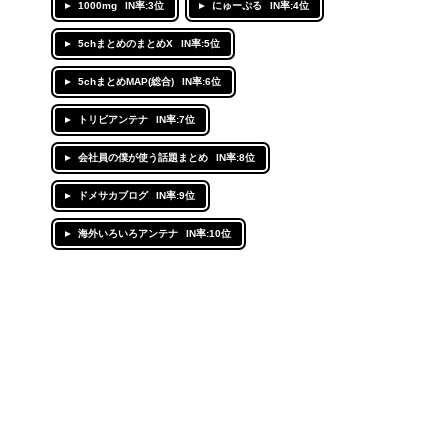
1000mg
IN率:3位
にゅーぷる
IN率:4位
5chまとめのまとめX
IN率:5位
5chまとめMAP(総合)
IN率:6位
トリビアンテナ
IN率:7位
会社員の僕が使う話題まとめ
IN率:8位
ドメサカブログ
IN率:9位
海外いろいろアンテナ
IN率:10位