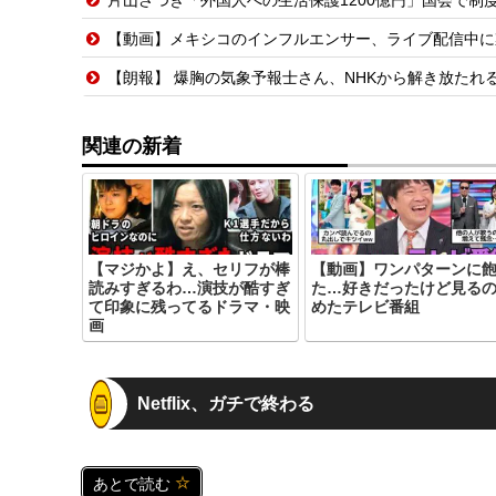
【動画】メキシコのインフルエンサー、ライブ配信中に
【朗報】 爆胸の気象予報士さん、NHKから解き放たれ
関連の新着
【マジかよ】え、セリフが棒
【動画】ワンパターンに
読みすぎるわ…演技が酷すぎ
た…好きだったけど見る
て印象に残ってるドラマ・映
めたテレビ番組
画
Netflix、ガチで終わる
あとで読む