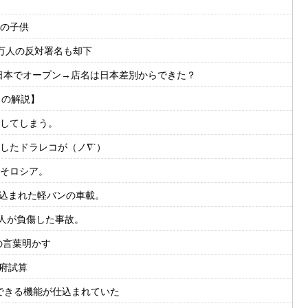
の子供
万人の反対署名も却下
nが日本でオープン→店名は日本差別からできた？
らの解説】
してしまう。
したドラレコが（ノ∇`）
そロシア。
き込まれた軽バンの車載。
人が負傷した事故。
の言葉明かす
閣府試算
できる機能が仕込まれていた