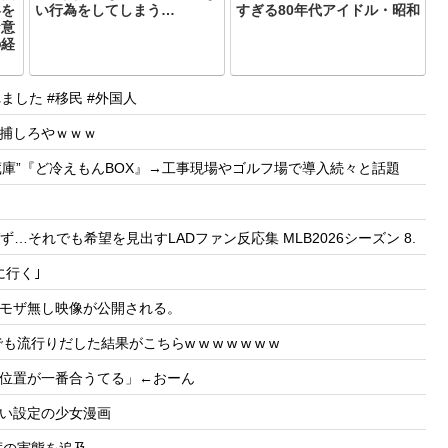
容を
い行為をしてしまう…
すぎる80年代アイドル・昭和
な意
の経
した #移民 #外国人
捕しろやｗｗｗ
冷蔵庫”『ど冷えもんBOX』→工事現場やゴルフ場で導入続々と話題
…それでも希望を見出すLADファン反応集 MLB2026シーズン 8.
に行く｣
モザ無し映像が公開される。
りだした結果がこちらw w w w w w w
位置が一番合うてる」←おーん
い設定の少女漫画
度の実態を追及