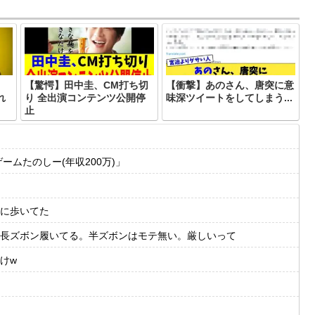
【驚愕】田中圭、CM打ち切
【衝撃】あのさん、唐突に意
れ
り 全出演コンテンツ公開停
味深ツイートをしてしまう...
止
ームたのしー(年収200万)」
に歩いてた
長ズボン履いてる。半ズボンはモテ無い。厳しいって
けw