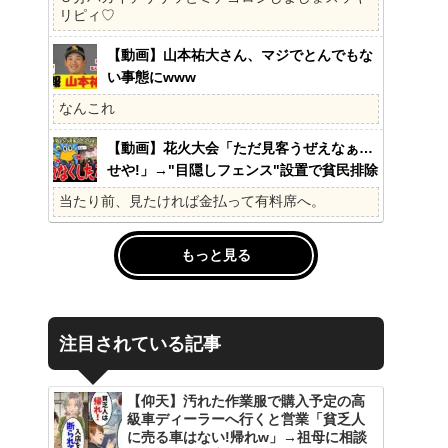
の?国民不在の政治が限界!
リピィ♡
【動画】山本祐大さん、マジでとんでもな
い事態にwww
なんこれ
【動画】花火大会「ただ見客うぜえなぁ…
せや!」→"目隠しフェンス"設置で貧民排除
www
当たり前、見たければ金払って有料席へ。
もっと見る
注目されている記事
【仰天】汚れた作業服で購入予定の高
級車ディーラーへ行くと営業「貧乏人
に売る車はない!帰れw」→祖母に相談