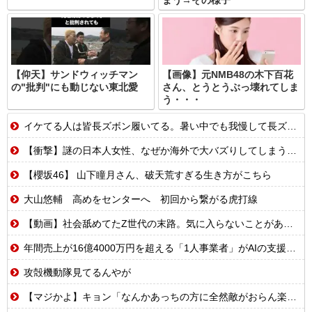
まう→その様子
【仰天】サンドウィッチマン
【画像】元NMB48の木下百花
の"批判"にも動じない東北愛
さん、とうとうぶっ壊れてしま
う・・・
イケてる人は皆長ズボン履いてる。暑い中でも我慢して長ズボン履いてる。半ズボンはモテ無い。厳しいって
【衝撃】謎の日本人女性、なぜか海外で大バズりしてしまうwww
【櫻坂46】 山下瞳月さん、破天荒すぎる生き方がこちら
大山悠輔 高めをセンターへ 初回から繋がる虎打線
【動画】社会舐めてたZ世代の末路。気に入らないことがあれば退職代行で即退職!理想の職場を求め続けた結果
年間売上が16億4000万円を超える「1人事業者」がAIの支援を受けて2年で約3倍に急増
攻殻機動隊見てるんやが
【マジかよ】キョン「なんかあっちの方に全然敵がおらん楽園あるらしいで!」