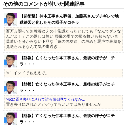
その他のコメントが付いた関連記事
【超衝撃】仲本工事さん葬儀、加藤茶さんブチギレで地
獄絵図と化したその様子がコチラ
百万歩譲って無教養ゆえの非常識だったとしても「なんでダメな
んだよ！」この返しは無い 葬儀の場での振る舞いも知らない言
葉遣いも分からない下品な「嫁の男友達」の辱めと罵声で最期を
見送られるなんて気の毒過ぎ...
【訃報】亡くなった仲本工事さん、最後の様子がコチ
ラ・・・
※1 インドでもええで。
【訃報】亡くなった仲本工事さん、最後の様子がコチ
ラ・・・
>嫁に置き去りにされて誰も面倒見てくれなか...
置き去りにされたとかどうでもいいではありませんか
【訃報】亡くなった仲本工事さん、最後の様子がコチ
ラ・・・