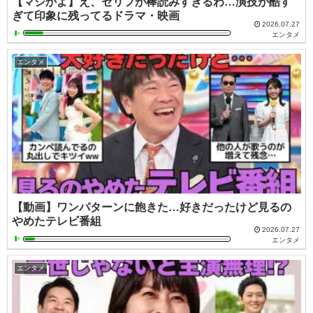
【マジかよ】え、セリフが棒読みすぎるわ…演技が酷す
ぎて印象に残ってるドラマ・映画
2026.07.27
エンタメ
エンタメ
【動画】ワンパターンに飽きた…好きだったけど見るの
やめたテレビ番組
2026.07.27
エンタメ
エンタメ