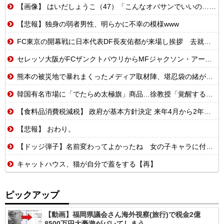
【画像】 はいだしょうこ（47）「こんなオバサンでいいの…？」
【悲報】独身の弱者男性、明らかに不幸の模様www
FC東京の開幕戦に日本代表DF長友佑都が来場し挨拶 去就に注目集まる
セレッソ大阪がFCザンクトパウリからMFジャクソン・アーバインを完全移籍で獲得と発表 「チームがさらに良くなる手助けをしたいと思っています」
熊本の被災地で暴れまくったメディア取材陣、堪忍袋の緒が切れた地元住民が苦情を寄せまくった結果……
韓国有名市場に「でたらめ太極旗」商品…徐教授「覚醒するべき」
【食料品消費税減税】 政府が基本方針決定 来年4月から2年間1％に8月5日
【悲報】 おわり。
【ドッジ弾子】名前変わってよかったね 女の子キャラに付ける名前じゃねえだろ…
キャットハウス、猫が自分で蓋をする【再】
ピックアップ
【動画】福岡県議会さん海外視察(旅行)で税金2億
8500万円大豪遊がバレてしまう