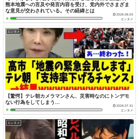
熊本地震への言及や発言内容を受け、党内外でさまざま
な意見が交わされている。その経緯とは
2026.08.03
エンタメ
エンタメ
【驚愕】テレ朝カメラマンさん、災害時なのにトンデモ
ない行為をしてしまう…
2026.07.31
エンタメ
エンタメ