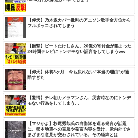
【仰天】乃木坂カバー批判のアニソン歌手全方位から
フルボッコされてしまう
【衝撃】ビートたけしさん、20億の寄付金が集まった
24時間テレビにトンデモない証言をしてしまうww
【仰天】休養3ヶ月…今も戻れない"本当の理由"が過
酷すぎた
【驚愕】テレ朝カメラマンさん、災害時なのにトンデ
モない行為をしてしまう…
【マジかよ】杉尾秀哉氏の自衛隊を巡る発言が話題
に。熊本地震への言及や発言内容を受け、党内外でさ
まざまな意見が交わされている。その経緯とは