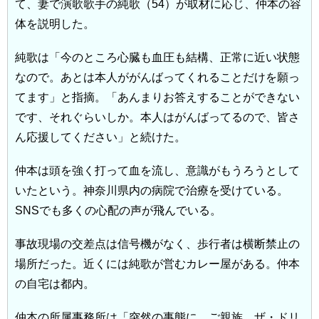
て、妻で演歌歌手の純歌（54）が取材に応じ、仲本の容
体を説明した。
純歌は「今のところ心臓も血圧も結構、正常に近い状態
なので。あとは本人ががんばってくれることだけを願っ
てます」と指摘。「あんまりお答えすることができない
です、それぐらいしか。本人はがんばってるので、皆さ
ん応援してください」と続けた。
仲本は頭を強く打って血を流し、意識がもうろうとして
いたという。神奈川県内の病院で治療を受けている。
SNSでも多くの心配の声が飛んでいる。
事故現場の交差点は信号機がなく、歩行者は横断禁止の
場所だった。近くには純歌が営むカレー屋がある。仲本
の自宅は都内。
仲本の所属事務所は「突然の事態に、ご親族、ザ・ドリ