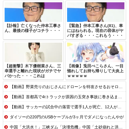
【訃報】亡くなった仲本工事さ
【緊急】仲本工事さん(81)、車
ん、最後の様子がコチラ・・・
にはねられる。現在の容体がヤ
バすぎる・・・これもう・・・
【超衝撃】木下優樹菜さん、三
【画像】兎田ぺこらさん、一目
幸選手と離れた現状がガチでヤ
惚れしてお持ち帰りして大炎上
バかった・・・これは
ｗｗｗｗｗ
【動画】野菜売りのおじさんにドローンを特攻させるおそロシア。
【動画】首都高で4tトラックが原因の玉突き事故に巻き込まれた軽バンの車載。
【動画】サッカーの試合中の落雷で選手1人が死亡、12人が負傷した事故。
ダイソーの220円のUSBケーブルが3ヶ月でダメになったんやが
中国「大洪水！」三峡ダム「決壊危機」中国「土砂崩れと洪水被害の対策強化！」中国政府「三峡ダム周辺を重点強化」中国ダム「決壊」中国「現場封鎖！（空撮削除」→