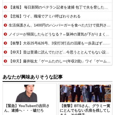
【速報】 毎日新聞のベテラン記者を逮捕 包丁で夫を脅した容疑
【悲報】ワイ、職場でアミバ呼ばわりされる
生活保護さん、1400円のハンバーガーを食べただけで批判される
ノイジーが帰国したらどうなる？←阪神の運気が下がりまくるやろな
【衝撃】大谷25号&26号、3安打3打点の活躍も一歩及ばず…それでも希望を見出すLADファン反応集 MLB2026シーズン 8.
【仰天】昔は普通に読んでたけど…今思うととんでもない設定の少女漫画
【仰天】藤井聡太「ゲームたのしー(年収2億)」ワイ「ゲームたのしー(年収200万)」
あなたが興味ありそうな記事
【緊急】YouTuberの吉田さ
【衝撃】BTSさん、グラミー賞
ん、逮捕へ・・・嘘だろ
にとんでもない爪痕を残してし