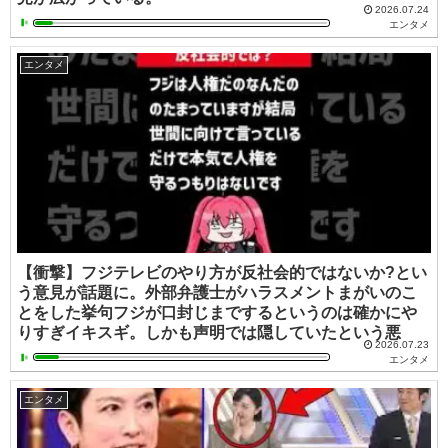
2026.07.24
エンタメ
エンタメ
【衝撃】フジテレビのやり方が反社会的ではないか?とい
う意見が話題に。外部弁護士がハラスメントまがいのこ
とをした挙句フジが口封じまでするというのは確かにや
りすぎイキスギ。しかも声明では隠していたという悪
2026.07.23
エンタメ
エンタメ