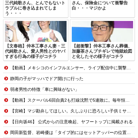
三代純歌さん、とんでもないト
さん、保険金について衝撃告
ラブルに巻き込まれてしま
白・・・マジかよ
う・・・
【文春砲】仲本工事さん妻・三
【超衝撃】仲本工事さん葬儀、
代純歌さん、愛人男性とのヤバ
加藤茶さんブチギレで地獄絵図
すぎる行為の様子がコチラ
と化したその様子がコチラ
【動画】メキシコのインフルエンサー、ライブ配信中に襲撃されて死亡。
静岡の子がマッハでドア開けに行った
弱者男性の特徴「車に興味がない」
【動画】スクーバル6回自責2も打線沈黙で5連敗に。毎年恒例の苦しい時期に入るドジャースファン
【宮崎】マジ勘弁してほしい。久しぶりに恐ろしい子供ミサイルを見た。
【日向坂46】 公式からの注意喚起、ヤフートップに掲載される
岡田新監督、岩崎優は「タイプ的にはセットアッパーの位置が一番合うてる」←おーん