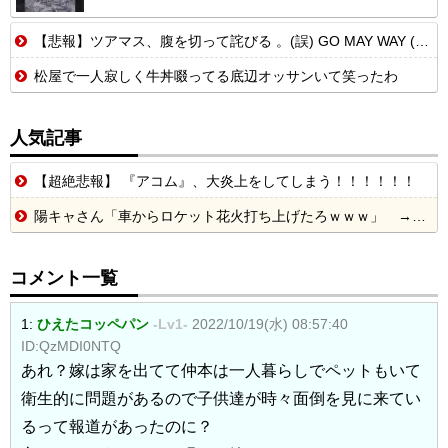
【悲報】ツアマス、腹を切って詫びる 。(誤) GO MAY WAY (正) GO MY WAY!!
松屋で一人寂しく牛丼啜ってる底辺オッサンいて笑ったわ
人気記事
【超絶悲報】 『アコム』、大炎上をしてしまう！！！！！！
陽キャさん「車からロケット花火打ち上げたろｗｗｗ」 → サンルーフが閉まっていて無事車内に発射
コメント一覧
1:
ひえたコッペパン
-Lv1-
2022/10/19(水) 08:57:40
ID:QzMDI0NTQ
あれ？嫁は家を出てて仲本は一人暮らしでペットもいて
衛生的に問題があるので子供達が時々面倒を見に来てい
るって報道があったのに？