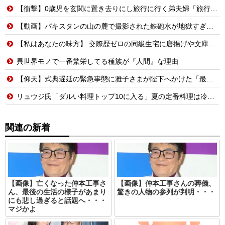
【衝撃】0歳児を玄関に置き去りにし旅行に行く弟夫婦「旅行中、1ヶ月世話しろw」18年後に返せと言われ「お前らの子供、捨てたよ?」「は!?」
【動画】パキスタンの山の麓で撮影された鉄砲水が地獄すぎる。
【私はあなたの味方】 交際歴ゼロの同級生宅に唐揚げや文庫本を20回以上届けた24歳女を逮捕
異世界モノで一番繁栄してる種族が『人間』な理由
【仰天】式典遅延の緊急事態に雅子さまが陛下へかけた「最高の一言」とは? 楽曲提供:株式会社FLMusic
リュウジ氏「ダルい料理トップ10に入る」夏の定番料理は冷やし中華 「あり得ないほどダルい」
関連の新着
【画像】亡くなった仲本工事さ
【画像】仲本工事さんの葬儀、
ん、最後の生活の様子があまり
驚きの人物の参列が判明・・・
にも悲し過ぎると話題へ・・・
マジかよ