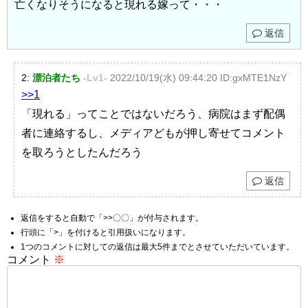
亡くなりそうになると現れる嫁って・・・
返信
2:
漂泊者たち
-Lv1-
2022/10/19(水) 09:44:20
ID:gxMTE1NzY
>>1
あれ？嫁は家を出てて仲本は一人暮らしでペットもいて衛生的
「現れる」ってことではないだろう、病院はまず配偶
に問題があるので子供達が時々面倒を見に来ているって報道が
者に連絡するし、メディアどもが押し寄せてコメント
あったのに？
を取ろうとしたんだろう
亡くなりそうになると現れる嫁って・・・
返信
返信をすると自動で「>>〇〇」が付与されます。
行頭に「>」を付けると引用扱いになります。
1つのコメントに対しての返信は最大5件までとさせていただいています。
コメント
※