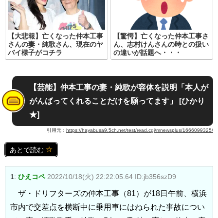
【大悲報】亡くなった仲本工事
【驚愕】亡くなった仲本工事さ
さんの妻・純歌さん、現在のヤ
ん、志村けんさんの時との扱い
バイ様子がコチラ
の違いが話題へ・・・
【芸能】仲本工事の妻・純歌が容体を説明「本人が
がんばってくれることだけを願ってます」 [ひかり
★]
引用元：
https://hayabusa9.5ch.net/test/read.cgi/mnewsplus/1666099325/
あとで読む
1:
ひえコペ
2022/10/18(火) 22:22:05.64 ID:jb356szD9
ザ・ドリフターズの仲本工事（81）が18日午前、横浜
市内で交差点を横断中に乗用車にはねられた事故につい