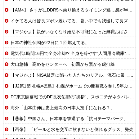
【AM4】 さすがにDDR5へ乗り換えるタイミング逃し感が半端ない
イケてる人は皆長ズボン履いてる。暑い中でも我慢して長ズボン履いてる。半ズボンはモテ無い。厳しいって
【マジかよ】親がいなくなり婚活不可能になった無職おばさんの悲惨な末路ww
日本の神社仏閣が22日に１回燃えてる。
電気代1時間16円で全身冷却!? 全身を冷やす“人間用冷蔵庫”『ど冷えもんBOX』→工事現場やゴルフ場で導入続々と話題
大山悠輔 高めをセンターへ 初回から繋がる虎打線
【マジかよ】NISA貧乏に陥った人たちのリアル、流石に厳しい…w↓結果、食生活が悲惨な事に
【J2第1節 札幌×徳島】札幌がホームでの開幕戦を制し5年ぶり白星発進！新加入のペイショットが1G1Aの活躍
FC東京開幕戦でのDF長友佑都の“挨拶”、スポニチがネタバレ報道
海外「山本由伸は史上最高の日本人投手になれる？」
【悲報】中国さん、日本軍を撃退する「抗日テーマパーク」を各地で大量建設
【画像】 「ビールと水を交互に飲まないと倒れるグラス」発売