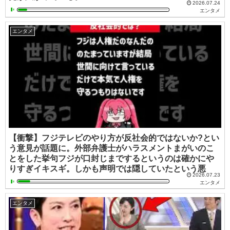
2026.07.24
エンタメ
エンタメ
【衝撃】フジテレビのやり方が反社会的ではないか?とい
う意見が話題に。外部弁護士がハラスメントまがいのこ
とをした挙句フジが口封じまでするというのは確かにや
りすぎイキスギ。しかも声明では隠していたという悪
2026.07.23
エンタメ
エンタメ