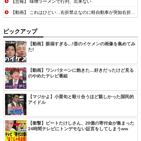
【悲報】 味噌ラーメンで行列、出来ない
【動画】 これはひどい…右折禁止なのに軽自動車が突如右折し路面電車と衝突→乗ってた三人組が車を捨て逃走ｗｗｗｗｗｗ
ピックアップ
【動画】眼福すぎる…!昔のイケメンの画像を集めてみ
た!
【動画】ワンパターンに飽きた…好きだったけど見る
のやめたテレビ番組
【マジかよ】小栗旬と殴り合うほど親しかった国民的
アイドル
【衝撃】ビートたけしさん、20億の寄付金が集まった
24時間テレビにトンデモない証言をしてしまうww