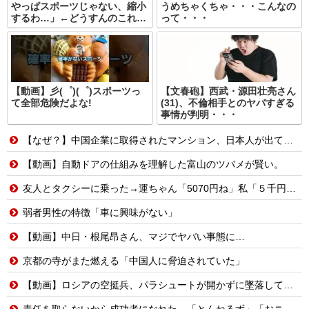
やっぱスポーツじゃない、縮小
うめちゃくちゃ・・・こんなの
するわ…」←どうすんのこれ…
って・・・
【動画】彡(゜)(゜)スポーツっ
【文春砲】西武・源田壮亮さん
て全部危険だよな!
(31)、不倫相手とのヤバすぎる
事情が判明・・・
【なぜ？】中国企業に取得されたマンション、日本人が出ていきネパール人で埋まる
【動画】自動ドアの仕組みを理解した富山のツバメが賢い。
友人とタクシーに乗った→運ちゃん「5070円ね」私「５千円のチケットあるわ。これと70円ね」→友人「これタクシー代ね」35円！？これはセコケチ！FO案件！！→スレ民の反応は？？
弱者男性の特徴「車に興味がない」
【動画】中日・根尾昂さん、マジでヤバい事態に…
京都の寺がまた燃える「中国人に脅迫されていた」
【動画】ロシアの空挺兵、パラシュートが開かずに墜落してしまう。
責任を取らないから成功者になれた…「とんねるず」「おニャン子」「AKB」とヒットを出し続けた秋元康の哲学！！！