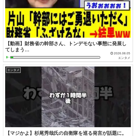
【動画】財務省の幹部さん、トンデモない事態に発展し
てしまう…
2026.08.05
エンタメ
エンタメ
【マジかよ】杉尾秀哉氏の自衛隊を巡る発言が話題に。