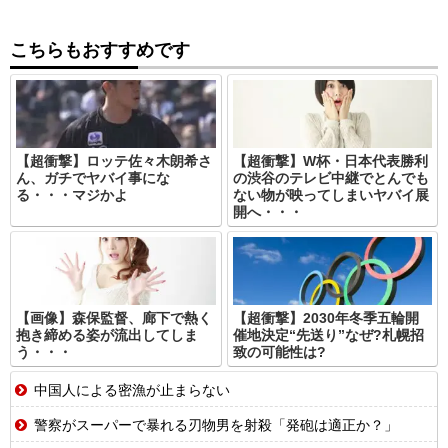
こちらもおすすめです
【超衝撃】ロッテ佐々木朗希さ
【超衝撃】W杯・日本代表勝利
ん、ガチでヤバイ事にな
の渋谷のテレビ中継でとんでも
る・・・マジかよ
ない物が映ってしまいヤバイ展
開へ・・・
【画像】森保監督、廊下で熱く
【超衝撃】2030年冬季五輪開
抱き締める姿が流出してしま
催地決定“先送り”なぜ?札幌招
う・・・
致の可能性は?
中国人による密漁が止まらない
警察がスーパーで暴れる刃物男を射殺「発砲は適正か？」