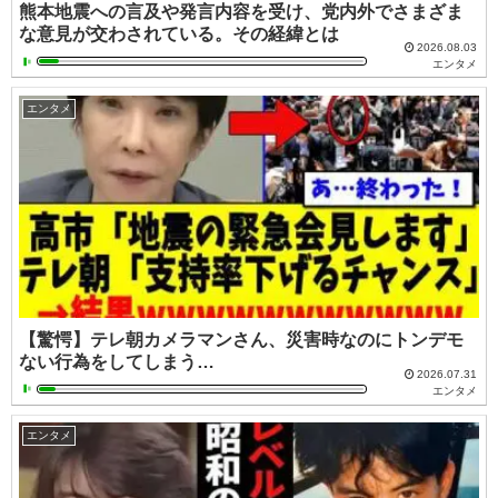
熊本地震への言及や発言内容を受け、党内外でさまざま
な意見が交わされている。その経緯とは
2026.08.03
エンタメ
エンタメ
【驚愕】テレ朝カメラマンさん、災害時なのにトンデモ
ない行為をしてしまう…
2026.07.31
エンタメ
エンタメ