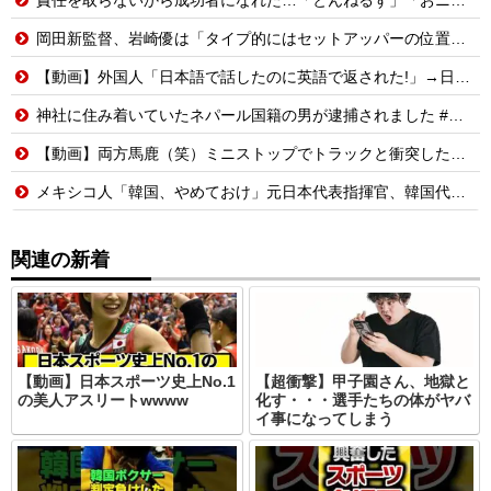
岡田新監督、岩崎優は「タイプ的にはセットアッパーの位置が一番合うてる」←おーん
【動画】外国人「日本語で話したのに英語で返された!」→日本人「まず発音を聞かせろ」
神社に住み着いていたネパール国籍の男が逮捕されました #移民 #外国人
【動画】両方馬鹿（笑）ミニストップでトラックと衝突したドラレコが（ノ∇`）
メキシコ人「韓国、やめておけ」元日本代表指揮官、韓国代表の新監督有力候補に急浮上！【海外の反応】
関連の新着
【動画】日本スポーツ史上No.1
【超衝撃】甲子園さん、地獄と
の美人アスリートwwww
化す・・・選手たちの体がヤバ
イ事になってしまう