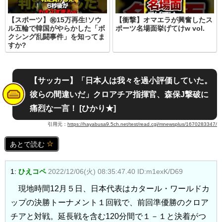
【スポーツ】㊗️15万再生!ソウ
【衝撃】オマエラが興奮したス
ル五輪で韓国がやらかした「ボ
ポーツ名場面挙げてけw vol.
クシング乱闘事件」を知ってま
すか?
【サッカー】「日本人は我々を過小評価していた。
彼らの間違いだ」クロアチア指揮官、森保J撃破に
痛烈な一言！ [ひかり★]
引用元：
https://hayabusa9.5ch.net/test/read.cgi/mnewsplus/1670283347/
あとで読む
1:
ひえコペ
2022/12/06(火) 08:35:47.40 ID:m1exK/D69
現地時間12月５日、日本代表はカタール・ワールドカ
ップの決勝トーナメント１回戦で、前回準優勝のクロア
チアと対戦。延長戦を含む120分間で１－１と決着がつ