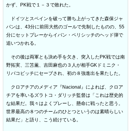
かず、PK戦で１－３で敗れた。
ドイツとスペインを破って勝ち上がってきた森保ジャ
パンは、43分に前田大然のゴールで先制したものの、55
分にセットプレーからイバン・ペリシッチのヘッド弾で
追いつかれる。
その後は両軍とも決め手を欠き、突入したPK戦では南
野拓実、三笘薫、吉田麻也の３人が相手GKドミニク・
リバコビッチにセーブされ、初の８強進出を果たした。
クロアチアのメディア『Nacional』によれば、クロア
チアを率いるズラトコ・ダリッチ監督は「これは歴史的
な結果だ。我々はよくプレーし、懸命に戦ったと思う。
世界最高の８つのチームのひとつというのは素晴らしい
結果だ」と語り、こう続けている。