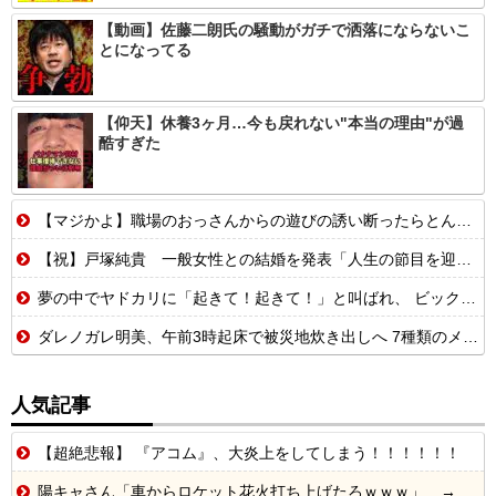
【動画】佐藤二朗氏の騒動がガチで洒落にならないこ
とになってる
【仰天】休養3ヶ月…今も戻れない"本当の理由"が過
酷すぎた
【マジかよ】職場のおっさんからの遊びの誘い断ったらとんでもないこと言われたんだが
【祝】戸塚純貴 一般女性との結婚を発表「人生の節目を迎えられること、心より感謝しております」
夢の中でヤドカリに「起きて！起きて！」と叫ばれ、 ビックリした所で目を覚まして水槽を見たら・・・【再】
ダレノガレ明美、午前3時起床で被災地炊き出しへ 7種類のメニューも公開 大量物資とともに
人気記事
【超絶悲報】 『アコム』、大炎上をしてしまう！！！！！！
陽キャさん「車からロケット花火打ち上げたろｗｗｗ」 → サンルーフが閉まっていて無事車内に発射