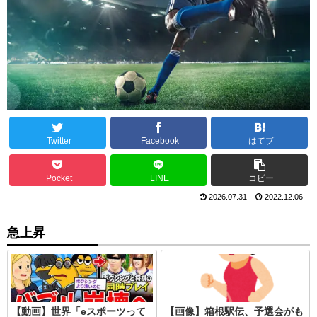
Twitter
Facebook
はてブ
Pocket
LINE
コピー
2026.07.31
2022.12.06
急上昇
【動画】世界「eスポーツって
【画像】箱根駅伝、予選会がも