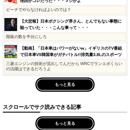
理由がコレだった・・・マジかよ
ビーチでやらなければよいのでは？
【大悲報】日本ボクシング界さん、とんでもない事態に
陥っていた・・・こんな事って・・・
階級の数を半分にしろ
【動画】「日本車はパワーがないw」イギリスのTV番組
で日本車VS韓国車がガチバトル!!排気量3.8Lのスポーツ
カーが格下2Lと戦った結果・・・
三菱エンジンの技術が流出してんだから WRCでランエボくらい
の活躍はできるだろうよ
もっと見る
スクロールでサク読みできる記事
もっと見る