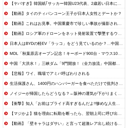
【ヤバすぎ】韓国紙｢サッカー韓国U23代表、2歳若い日本に負けると歴史的屈辱｣
【動画】タイのティパンコーン王子が日本人女性とデートか？
【動画】これはお見事。中国重慶市で珍しい事故が撮影される。
【動画】ロシア軍のドローンをネット発射装置で撃墜するウクライナ。
日本人はBYDの軽EV「ラッコ」をどう見ているのか？…中国メディア！
MDL「秋葉原店オープン記念！キーボード900台・マウス100台無料でプレゼント！」→秋葉原が大変なことになってしまう
中国「大洪水！」三峡ダム「9門開放！（全力放流」中国都市「三峡沿線の道路水没」中国政府「高速道路封鎖！」中国ダム「緊急放流に合わせて開門（土砂崩れ発生」→
【悲報】ワイ、職場でアミバ呼ばわりされる
生活保護さん、1400円のハンバーガーを食べただけで批判される
ノイジーが帰国したらどうなる？←阪神の運気が下がりまくるやろな
【衝撃】知人「お前はプライド高すぎるんだよ!!惨めな人生受け入れろよ!!」
【マジかよ】猫を理由に転勤を断ったら、翌朝上司に呼び出された結果
【動画】「壁キャラはダサい」と言って超激レア出し続ける脳キンw