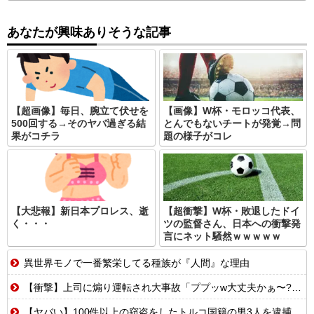
あなたが興味ありそうな記事
【超画像】毎日、腕立て伏せを
【画像】W杯・モロッコ代表、
500回する→そのヤバ過ぎる結
とんでもないチートが発覚→問
果がコチラ
題の様子がコレ
【大悲報】新日本プロレス、逝
【超衝撃】W杯・敗退したドイ
く・・・
ツの監督さん、日本への衝撃発
言にネット騒然ｗｗｗｗｗ
異世界モノで一番繁栄してる種族が『人間』な理由
【衝撃】上司に煽り運転され大事故「ププッw大丈夫かぁ〜?w」→俺「あなたのせいで玉突き事故発生してますが」「え!?」
【ヤバい】100件以上の窃盗をしたトルコ国籍の男3人を逮捕 #移民 #外国人