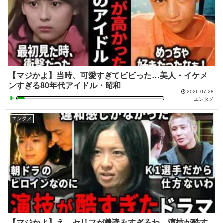
【マジかよ】当時、可愛すぎてビビった…美人・イケメ
ンすぎる80年代アイドル・昭和
2026.07.28
エンタメ
エンタメ
【マジかよ】え、セリフが棒読みすぎるわ…演技が酷す