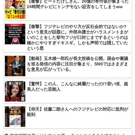
【衝撃】ビートたけしさん、20億の寄付金が集まった
24時間テレビにトンデモない証言をしてしまうww
【衝撃】フジテレビのやり方が反社会的ではないか?
という意見が話題に。外部弁護士がハラスメントまが
いのことをした挙句フジが口封じまでするというのは
確かにやりすぎイキスギ。しかも声明では隠していた
という悪
【動画】玉木雄一郎氏が長文投稿を公開。国会や審議
を巡る発信の内容に注目が集まり、SNSではさまざま
な意見が広がっている。
【驚愕】この人、こんなに綺麗だったの!?若い頃、超
美人だった芸能人
【仰天】佐藤二朗さんへのフジテレビの対応に批判が
殺到