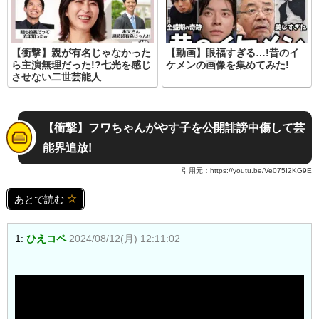
【衝撃】親が有名じゃなかった
【動画】眼福すぎる…!昔のイ
ら主演無理だった!?七光を感じ
ケメンの画像を集めてみた!
させない二世芸能人
【衝撃】フワちゃんがやす子を公開誹謗中傷して芸
能界追放!
引用元：
https://youtu.be/Ve075I2KG9E
あとで読む
1:
ひえコペ
2024/08/12(月) 12:11:02