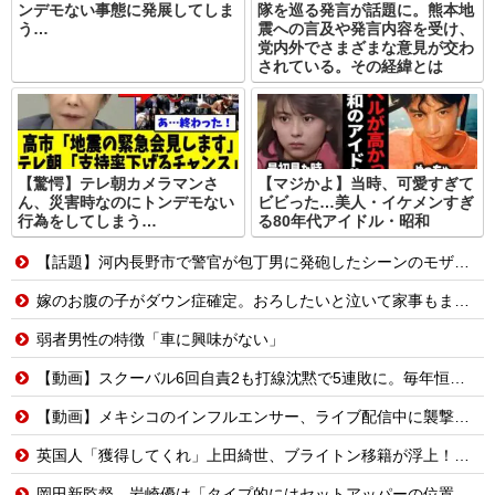
ンデモない事態に発展してしま
隊を巡る発言が話題に。熊本地
う…
震への言及や発言内容を受け、
党内外でさまざまな意見が交わ
されている。その経緯とは
【驚愕】テレ朝カメラマンさ
【マジかよ】当時、可愛すぎて
ん、災害時なのにトンデモない
ビビった…美人・イケメンすぎ
行為をしてしまう…
る80年代アイドル・昭和
【話題】河内長野市で警官が包丁男に発砲したシーンのモザ無し映像が公開される。
嫁のお腹の子がダウン症確定。おろしたいと泣いて家事もまともにしない。命を粗末にするなと叱ったら「なら貴方が会社辞めて専業主夫になって全部面倒見て。誓約書書いて」
弱者男性の特徴「車に興味がない」
【動画】スクーバル6回自責2も打線沈黙で5連敗に。毎年恒例の苦しい時期に入るドジャースファン
【動画】メキシコのインフルエンサー、ライブ配信中に襲撃されて死亡。
英国人「獲得してくれ」上田綺世、ブライトン移籍が浮上！三笘薫との日本代表ホットライン実現!?現地サポ大興奮！「勘弁してくれ」と危惧される懸念点とは!?【海外の反応】
岡田新監督、岩崎優は「タイプ的にはセットアッパーの位置が一番合うてる」←おーん