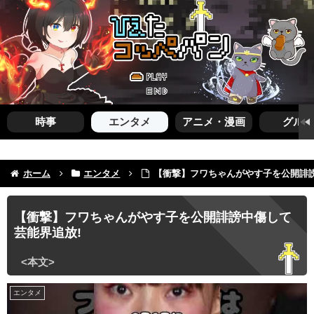
時事
エンタメ
アニメ・漫画
グルメ
ホーム
エンタメ
【衝撃】フワちゃんがやす子を公開誹謗
【衝撃】フワちゃんがやす子を公開誹謗中傷して
芸能界追放!
エンタメ