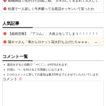
動物病院で見かけた白ぬこ様。 タオルにくるまれて大人しく抱っこされてたんだが 話を聞いてビックリ【再】
松屋で一人寂しく牛丼啜ってる底辺オッサンいて笑ったわ
人気記事
【超絶悲報】 『アコム』、大炎上をしてしまう！！！！！！
陽キャさん「車からロケット花火打ち上げたろｗｗｗ」 → サンルーフが閉まっていて無事車内に発射
コメント一覧
返信をすると自動で「>>〇〇」が付与されます。
行頭に「>」を付けると引用扱いになります。
1つのコメントに対しての返信は最大5件までとさせていただいています。
コメント
※