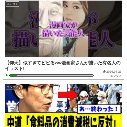
エンタメ
【仰天】似すぎてビビるww漫画家さんが描いた有名人の
イラスト!
2026.07.25
エンタメ
エンタメ