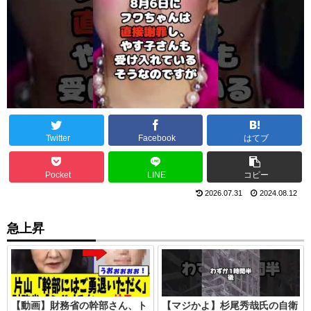
Twitter
Facebook
はてブ
Pocket
LINE
コピー
2026.07.31
2024.08.12
急上昇
【動画】財務省の幹部さん、ト
【マジかよ】杉尾秀哉氏の自衛