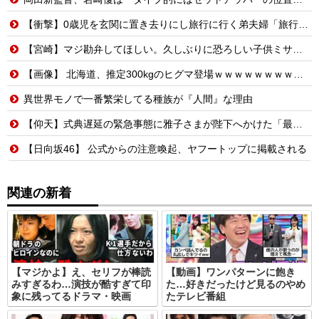
【衝撃】0歳児を玄関に置き去りにし旅行に行く弟夫婦「旅行中、1ヶ月世話しろw」18年後に返せと言われ「お前らの子供、捨てたよ?」「は!?」
【宮崎】マジ勘弁してほしい。久しぶりに恐ろしい子供ミサイルを見た。
【画像】 北海道、推定300kgのヒグマ登場ｗｗｗｗｗｗｗｗｗｗｗｗｗｗｗｗｗｗｗｗ
異世界モノで一番繁栄してる種族が『人間』な理由
【仰天】式典遅延の緊急事態に雅子さまが陛下へかけた「最高の一言」とは? 楽曲提供:株式会社FLMusic
【日向坂46】 公式からの注意喚起、ヤフートップに掲載される
関連の新着
【マジかよ】え、セリフが棒読
【動画】ワンパターンに飽き
みすぎるわ…演技が酷すぎて印
た…好きだったけど見るのやめ
象に残ってるドラマ・映画
たテレビ番組