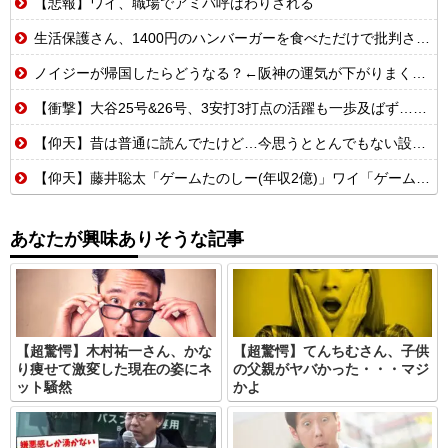
【悲報】ワイ、職場でアミバ呼ばわりされる
生活保護さん、1400円のハンバーガーを食べただけで批判される
ノイジーが帰国したらどうなる？←阪神の運気が下がりまくるやろな
【衝撃】大谷25号&26号、3安打3打点の活躍も一歩及ばず…それでも希望を見出すLADファン反応集 MLB2026シーズン 8.
【仰天】昔は普通に読んでたけど…今思うととんでもない設定の少女漫画
【仰天】藤井聡太「ゲームたのしー(年収2億)」ワイ「ゲームたのしー(年収200万)」
あなたが興味ありそうな記事
【超驚愕】木村祐一さん、かな
【超驚愕】てんちむさん、子供
り痩せて激変した現在の姿にネ
の父親がヤバかった・・・マジ
ット騒然
かよ