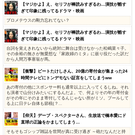
【マジかよ】え、セリフが棒読みすぎるわ…演技が酷す
ぎて印象に残ってるドラマ・映画
プロメテウスの剛力忘れてない？
【マジかよ】え、セリフが棒読みすぎるわ…演技が酷す
ぎて印象に残ってるドラマ・映画
台詞を覚えきれないから絶対に舞台は受けなかった松嶋菜々子。
その余裕の無さが無愛想な『家政婦のミタ』に嵌り役だった訳だ
から人間万事塞翁が馬。
【衝撃】ビートたけしさん、20億の寄付金が集まった24
時間テレビにトンデモない証言をしてしまうww
あの寄付の他にスポンサー料も通常以上に入ってくるしね。それ
も演者で山分けみたいにするんだよ。で、何よりその年の寄付金
がその年にそのまま寄付してるんじゃない所がミソ。プールして
る上に日テレ自体も節税(？...
【仰天】デーブ・スペクターさん、生放送で橋本愛にド
直球の正論をかましてしまう…
そもそもゴシップ雑誌を世間が真に受け過ぎ ～砲だなんだと持