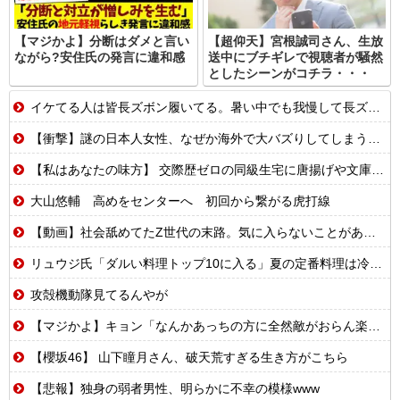
【マジかよ】分断はダメと言い
【超仰天】宮根誠司さん、生放
ながら?安住氏の発言に違和感
送中にブチギレで視聴者が騒然
としたシーンがコチラ・・・
イケてる人は皆長ズボン履いてる。暑い中でも我慢して長ズボン履いてる。半ズボンはモテ無い。厳しいって
【衝撃】謎の日本人女性、なぜか海外で大バズりしてしまうwww
【私はあなたの味方】 交際歴ゼロの同級生宅に唐揚げや文庫本を20回以上届けた24歳女を逮捕
大山悠輔 高めをセンターへ 初回から繋がる虎打線
【動画】社会舐めてたZ世代の末路。気に入らないことがあれば退職代行で即退職!理想の職場を求め続けた結果
リュウジ氏「ダルい料理トップ10に入る」夏の定番料理は冷やし中華 「あり得ないほどダルい」
攻殻機動隊見てるんやが
【マジかよ】キョン「なんかあっちの方に全然敵がおらん楽園あるらしいで!」
【櫻坂46】 山下瞳月さん、破天荒すぎる生き方がこちら
【悲報】独身の弱者男性、明らかに不幸の模様www