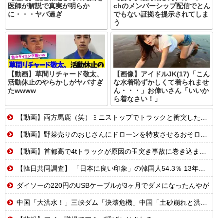
医師が解説で真実が明らか
chのメンバーシップ配信でとん
に・・・ヤバ過ぎ
でもない証拠を提示されてしま
う
【動画】草間リチャード敬太、
【画像】アイドルJK(17)「こん
活動休止のやらかしがヤバすぎ
な水着恥ずかしくて着られませ
たwwww
ん・・・」お偉いさん「いいか
ら着なさい！」
【動画】両方馬鹿（笑）ミニストップでトラックと衝突したドラレコが（ノ∇`）
【動画】野菜売りのおじさんにドローンを特攻させるおそロシア。
【動画】首都高で4tトラックが原因の玉突き事故に巻き込まれた軽バンの車載。
【韓日共同調査】 「日本に良い印象」の韓国人54.3％ 13年以降で最高に 日本人の韓国好感度は35.3％
ダイソーの220円のUSBケーブルが3ヶ月でダメになったんやが
中国「大洪水！」三峡ダム「決壊危機」中国「土砂崩れと洪水被害の対策強化！」中国政府「三峡ダム周辺を重点強化」中国ダム「決壊」中国「現場封鎖！（空撮削除」→