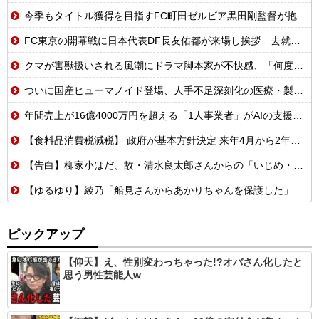
今季もタイトル獲得を目指すFC町田ゼルビア黒田剛監督が抱負を語る
FC東京の開幕戦に日本代表DF長友佑都が来場し挨拶 去就に注目集まる
クマが害獣扱いされる風潮にドラマ脚本家が不快感、「何度もクマに会ったことがあるけど全然怖くなかった」と主張しており……
ついに国産ヒューマノイド登場、人手不足深刻化の医療・製造現場などでの活用想定！
年間売上が16億4000万円を超える「1人事業者」がAIの支援を受けて2年で約3倍に急増
【食料品消費税減税】 政府が基本方針決定 来年4月から2年間1％に8月5日
【告白】柳家小はだ、故・清水良太郎さんからの「いじめ・暴行」被害をXで告白…ネット騒然
【ゆるゆり】綾乃「船見さんからあかりちゃんを保護した」
ピックアップ
【仰天】え、性別変わっちゃった!?オバさん化したと
思う男性芸能人w