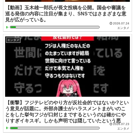
【動画】玉木雄一郎氏が長文投稿を公開。国会や審議を
巡る発信の内容に注目が集まり、SNSではさまざまな意
見が広がっている。
2026.07.24
エンタメ
エンタメ
【衝撃】フジテレビのやり方が反社会的ではないか?とい
う意見が話題に。外部弁護士がハラスメントまがいのこ
とをした挙句フジが口封じまでするというのは確かにや
りすぎイキスギ。しかも声明では隠していたという悪
2026.07.23
エンタメ