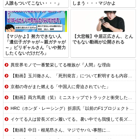
人誰もついてこない・・・」
しまう・・・マジかよ
【マジかよ】努力できない人
【大悲報】中居正広さん、とん
「遺伝子ガチャが～親ガチャが
でもない動画が公開される
～」ビリギャルさん「いや努力
したくないだけだろ」
異世界モノで一番繁栄してる種族が『人間』な理由
【動画】玉川徹さん、「死刑発言」について釈明するも内容がクソすぎて更に大炎上……
京都の寺がまた燃える「中国人に脅迫されていた」
【動画】両方馬鹿（笑）ミニストップでトラックと衝突したドラレコが（ノ∇`）
HRC（ホンダ・レーシング）折原氏「以前のF1プロジェクトを経験した専門家を何人か呼び戻しました」
イケてる人は皆長ズボン履いてる。暑い中でも我慢して長ズボン履いてる。半ズボンはモテ無い。厳しいって
【動画】中日・根尾昂さん、マジでヤバい事態に…