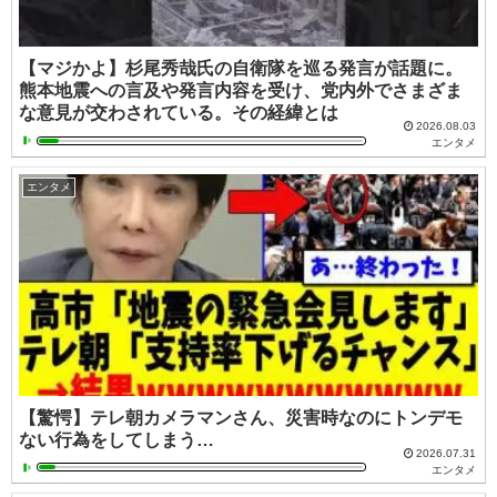
【マジかよ】杉尾秀哉氏の自衛隊を巡る発言が話題に。
熊本地震への言及や発言内容を受け、党内外でさまざま
な意見が交わされている。その経緯とは
2026.08.03
エンタメ
エンタメ
【驚愕】テレ朝カメラマンさん、災害時なのにトンデモ
ない行為をしてしまう…
2026.07.31
エンタメ