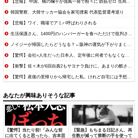
【悲報】 中国、橋の欄干が強風一発で粉々に 鉄筋ゼロ 当局「接着剤でくっつけただけ」「正常で、品質問題はない」
韓国警察、大韓サッカー協会を家宅捜索 代表監督選考巡り
【悲報】ワイ、職場でアミバ呼ばわりされる
生活保護さん、1400円のハンバーガーを食べただけで批判される
ノイジーが帰国したらどうなる？←阪神の運気が下がりまくるやろな
【驚愕】会社=人生だった日本人、定年後に何者でもなくなるwww
【衝撃】佐々木が6回自責2もサヨナラ負けに。あまりの酷さにドン引きするドジャースファン
【驚愕】産後の里帰りから帰宅した私。けれど自宅には予想もしない人物が住み着いており……義父「お!嫁ちゃんお疲れ!俺もしばらく厄介になるよ」ギャンブル中毒&借金まみれな義父だった!
あなたが興味ありそうな記事
【驚愕】当たり前!「みんな前
【緊急】もちまる日記さん、再
に出てくると思ったら、吉本芸
生数が減って禁断の手を使って