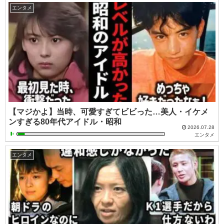
エンタメ
【マジかよ】当時、可愛すぎてビビった…美人・イケメ
ンすぎる80年代アイドル・昭和
2026.07.28
エンタメ
エンタメ