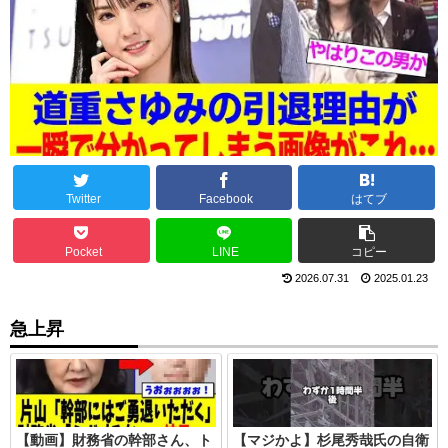
Twitter
Facebook
はてブ
Pocket
LINE
コピー
2026.07.31
2025.01.23
急上昇
【動画】財務省の幹部さん、ト
【マジかよ】杉尾秀哉氏の自衛