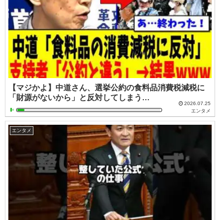
【マジかよ】中道さん、選挙公約の食料品消費税減税に
「財源がないから」と反対してしまう…
2026.07.25
エンタメ
エンタメ