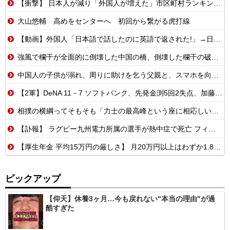
【衝撃】 日本人が減り「外国人が増えた」市区町村ランキング…TOP5がこちらｗｗｗｗｗｗ
大山悠輔 高めをセンターへ 初回から繋がる虎打線
【動画】外国人「日本語で話したのに英語で返された!」→日本人「まず発音を聞かせろ」
強風で欄干が全面的に倒壊した中国の橋、倒壊した欄干の破片を調べると凄まじい事実が発覚して……
中国人の子供が溺れ、周りに助けを乞う父親と、スマホを向けてインプレ稼ぎの見物人 [8/8]
【2軍】DeNA 11－7 ソフトバンク、先発金渕5回2失点、加藤響4連続安打！井上朋が猛打賞4号HR！8～9回橋本2失点小園3失点
相撲の横綱ってそもそも「力士の最高峰という座に相応しいかどうか」で決めるべきであって横綱に相応しい者がいないなら別に不在でもいいはずだよな
【訃報】 ラグビー九州電力所属の選手が熱中症で死亡 フィジー出身の26歳
【厚生年金 平均15万円の厳しさ】 月20万円以上はわずか1.8割、高齢夫婦は毎月4.2万円の赤字に
ピックアップ
【仰天】休養3ヶ月…今も戻れない"本当の理由"が過
酷すぎた