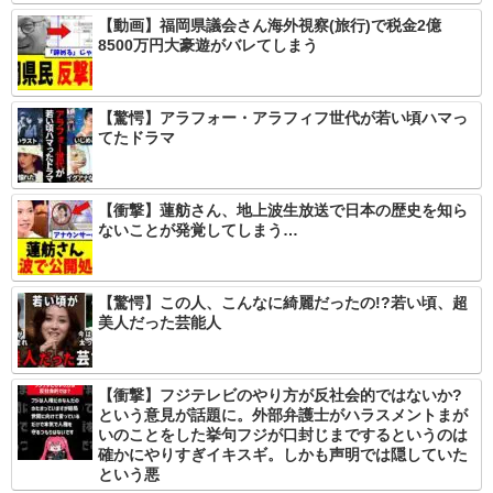
【動画】福岡県議会さん海外視察(旅行)で税金2億
8500万円大豪遊がバレてしまう
【驚愕】アラフォー・アラフィフ世代が若い頃ハマっ
てたドラマ
【衝撃】蓮舫さん、地上波生放送で日本の歴史を知ら
ないことが発覚してしまう…
【驚愕】この人、こんなに綺麗だったの!?若い頃、超
美人だった芸能人
【衝撃】フジテレビのやり方が反社会的ではないか?
という意見が話題に。外部弁護士がハラスメントまが
いのことをした挙句フジが口封じまでするというのは
確かにやりすぎイキスギ。しかも声明では隠していた
という悪