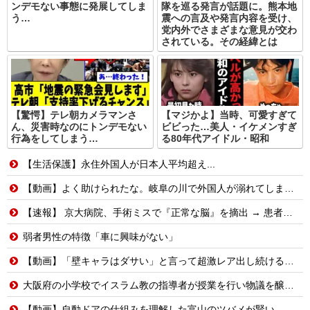
ンデモない事態に発展してしま
隊を巡る発言が話題に。熊本地
う…
震への言及や発言内容を受け、
党内外でさまざまな意見が交わ
されている。その経緯とは
【驚愕】テレ朝カメラマンさ
【マジかよ】当時、可愛すぎて
ん、災害時なのにトンデモない
ビビった…美人・イケメンすぎ
行為をしてしまう…
る80年代アイドル・昭和
【生活保護】永住外国人が日本人平均超え...
【動画】よく助けられたな。岐阜の川で外国人が溺れてしまう事故。
【速報】 京大病院、手術ミスで『正常な脳』を摘出 → 患者は自発呼吸不可能な植物状態に
弱者男性の特徴「車に興味がない」
【動画】「壁キャラはダサい」と言って超激レア出し続ける脳キンw
大阪府の小学校でイスラム教の指導者が授業を行い物議を醸す！ #大阪 #イスラム教 #モスク
【動画】自動ドアの仕組みを理解した富山のツバメが賢い。