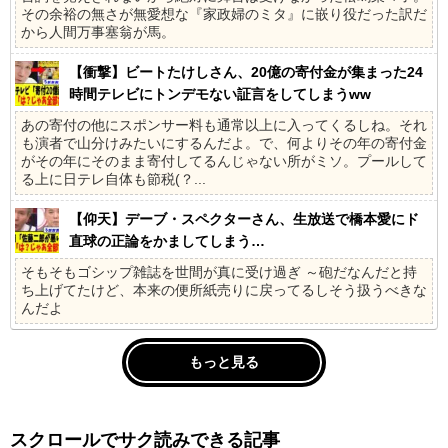
その余裕の無さが無愛想な『家政婦のミタ』に嵌り役だった訳だ
から人間万事塞翁が馬。
【衝撃】ビートたけしさん、20億の寄付金が集まった24
時間テレビにトンデモない証言をしてしまうww
あの寄付の他にスポンサー料も通常以上に入ってくるしね。それ
も演者で山分けみたいにするんだよ。で、何よりその年の寄付金
がその年にそのまま寄付してるんじゃない所がミソ。プールして
る上に日テレ自体も節税(？...
【仰天】デーブ・スペクターさん、生放送で橋本愛にド
直球の正論をかましてしまう…
そもそもゴシップ雑誌を世間が真に受け過ぎ ～砲だなんだと持
ち上げてたけど、本来の便所紙売りに戻ってるしそう扱うべきな
んだよ
もっと見る
スクロールでサク読みできる記事