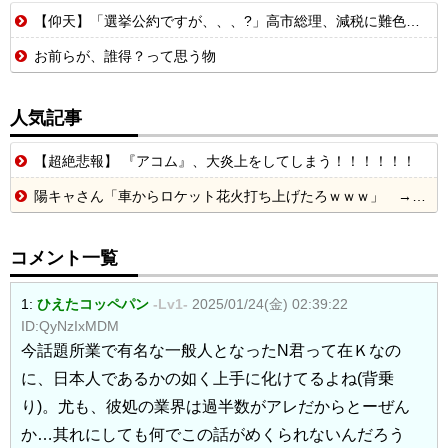
【仰天】「選挙公約ですが、、、?」高市総理、減税に難色を示し続ける玉木代表らを「煽りまくるwwwww」
お前らが、誰得？って思う物
人気記事
【超絶悲報】 『アコム』、大炎上をしてしまう！！！！！！
陽キャさん「車からロケット花火打ち上げたろｗｗｗ」 → サンルーフが閉まっていて無事車内に発射
コメント一覧
1:
ひえたコッペパン
-Lv1-
2025/01/24(金) 02:39:22
ID:QyNzIxMDM
今話題所業で有名な一般人となったN君って在Ｋなの
に、日本人であるかの如く上手に化けてるよね(背乗
り)。尤も、彼処の業界は過半数がアレだからとーぜん
か…其れにしても何でこの話がめくられないんだろう