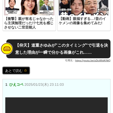
【衝撃】親が有名じゃなかった
【動画】眼福すぎる…!昔のイ
ら主演無理だった!?七光を感じ
ケメンの画像を集めてみた!
させない二世芸能人
【仰天】道重さゆみが"このタイミング"で引退を決
意した理由が一瞬で分かる画像がこれ……
引用元：
https://youtu.be/uDct96dKNtQ
あとで読む
1:
ひえコペ
2025/01/23(木) 23:11:03