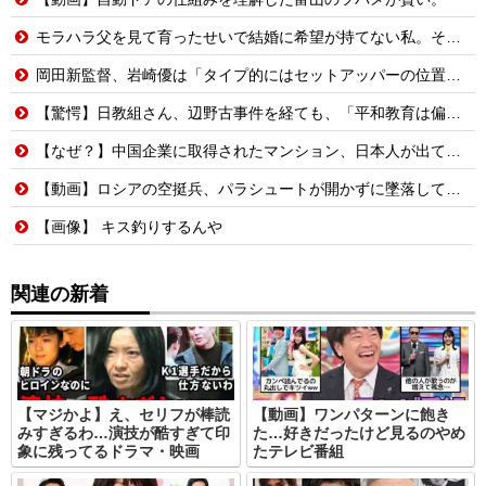
モラハラ父を見て育ったせいで結婚に希望が持てない私。それなのに長男から結婚を急かされてしまい…
岡田新監督、岩崎優は「タイプ的にはセットアッパーの位置が一番合うてる」←おーん
【驚愕】日教組さん、辺野古事件を経ても、「平和教育は偏っていない!」
【なぜ？】中国企業に取得されたマンション、日本人が出ていきネパール人で埋まる
【動画】ロシアの空挺兵、パラシュートが開かずに墜落してしまう。
【画像】 キス釣りするんや
関連の新着
【マジかよ】え、セリフが棒読
【動画】ワンパターンに飽き
みすぎるわ…演技が酷すぎて印
た…好きだったけど見るのやめ
象に残ってるドラマ・映画
たテレビ番組