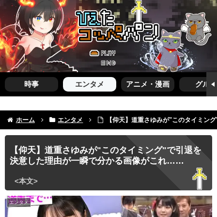
時事
エンタメ
アニメ・漫画
グルメ
ホーム
エンタメ
【仰天】道重さゆみが"このタイミング
【仰天】道重さゆみが"このタイミング"で引退を
決意した理由が一瞬で分かる画像がこれ……
エンタメ