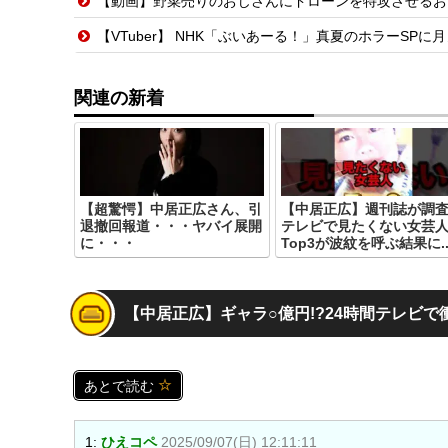
【動画】野菜売りのおじさんにドローンを特攻させるお
【VTuber】 NHK「ぶいあーる！」真夏のホラーSPに月ノ美兎・ま
関連の新着
【超驚愕】中居正広さん、引
【中居正広】週刊誌が調査
退撤回報道・・・ヤバイ展開
テレビで見たくない女芸
に・・・
Top3が波紋を呼ぶ結果に..
【中居正広】ギャラ○億円!?24時間テレビで
あとで読む
1:
ひえコペ
2025/09/07(日) 12:11:11