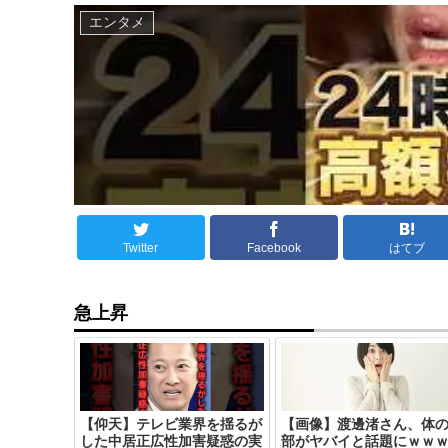
エンタメ
Twitter
Facebook
はてブ
急上昇
【仰天】テレビ業界を揺るが
【画像】渡邊渚さん、体
した中居正広性加害疑惑の実
部がヤバイと話題にｗｗ