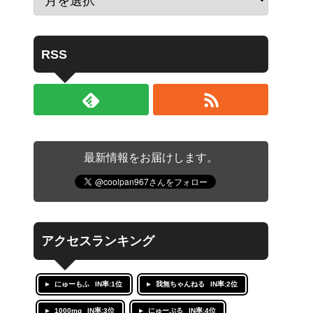
RSS
最新情報をお届けします。
アクセスランキング
にゅーもふ
IN率:1位
我無ちゃんねる
IN率:2位
1000mg
IN率:3位
にゅーぷる
IN率:4位