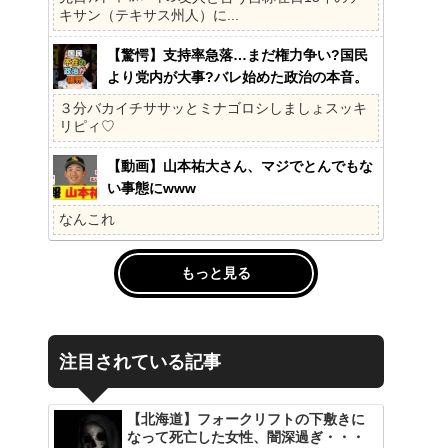
キサン（テキサス州人）に...
【驚愕】支持率急落…まだ権力争い?国民
より党内が大事?バレ始めた政治の本音。
41%の衝撃、その理由。選挙しか見てない
３分バカイチササッとミナゴロシしましょスッキ
の?国民不在の政治が限界!
リピィ♡
【動画】山本祐大さん、マジでとんでもな
い事態にwww
なんこれ
もっと見る
注目されている記事
【北海道】フォークリフトの下敷きに
なって死亡した女性、闇深過ぎ・・・