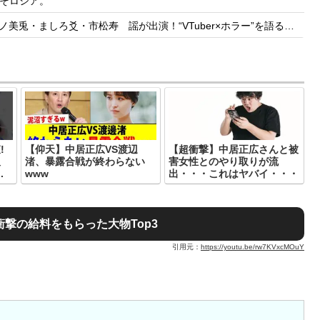
そロシア。
しろ爻・市松寿ゞ謡が出演！“VTuber×ホラー”を語る【8/8(土)21:05】
!
【仰天】中居正広VS渡辺
【超衝撃】中居正広さんと被
人
渚、暴露合戦が終わらない
害女性とのやり取りが流
.
www
出・・・これはヤバイ・・・
衝撃の給料をもらった大物Top3
引用元：
https://youtu.be/rw7KVxcMOuY