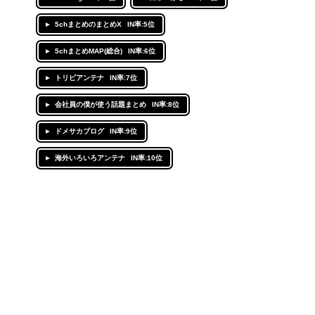
5chまとめのまとめX
IN率:5位
5chまとめMAP(総合)
IN率:6位
トリビアンテナ
IN率:7位
会社員の僕が使う話題まとめ
IN率:8位
ドメサカブログ
IN率:9位
海外いろいろアンテナ
IN率:10位