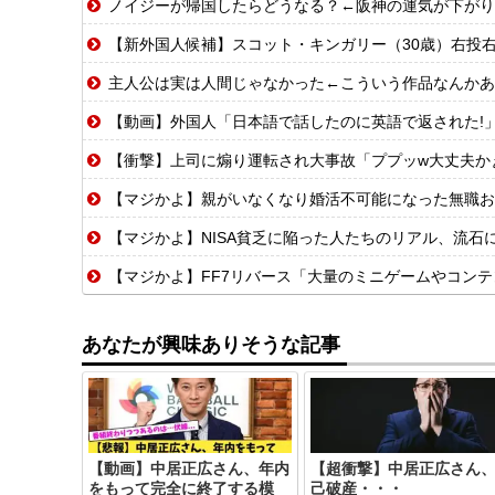
ノイジーが帰国したらどうなる？←阪神の運気が下がり
【新外国人候補】スコット・キンガリー（30歳）右投右打 エドウィン
主人公は実は人間じゃなかった←こういう作品なんかあ
【動画】外国人「日本語で話したのに英語で返された!
【衝撃】上司に煽り運転され大事故「ププッw大丈夫かぁ〜
【マジかよ】親がいなくなり婚活不可能になった無職お
【マジかよ】NISA貧乏に陥った人たちのリアル、流石
【マジかよ】FF7リバース「大量のミニゲームやコンテンツでユーザ
あなたが興味ありそうな記事
【動画】中居正広さん、年内
【超衝撃】中居正広さん
をもって完全に終了する模
己破産・・・