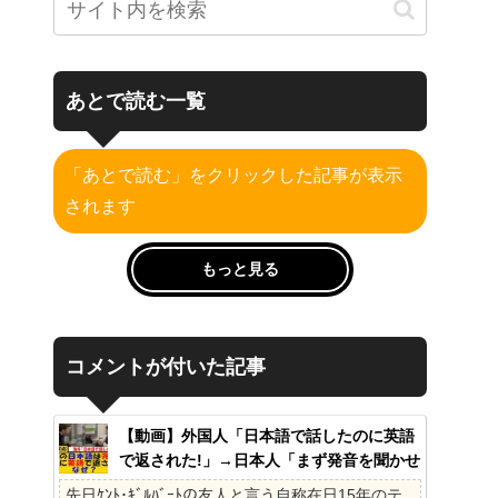
あとで読む一覧
「あとで読む」をクリックした記事が表示
されます
もっと見る
コメントが付いた記事
【動画】外国人「日本語で話したのに英語
で返された!」→日本人「まず発音を聞かせ
ろ」
先日ｹﾝﾄ･ｷﾞﾙﾊﾞｰﾄの友人と言う自称在日15年のテ