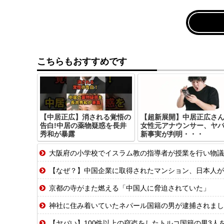
こちらもおすすめです
【中居正広】消される覚悟の
【超新展開】中居正広さ
告白!中居の薬物疑惑を長井
女性元アナウンサー、ヤ
秀和が暴露
新事実が判明・・・
大阪府の小学校でイスラム教の指導者が授業を行い物議を醸
【なぜ？】中国企業に取得されたマンション、日本人が
京都の寺がまた燃える「中国人に脅迫されていた」
神社に住み着いていたネパール国籍の男が逮捕されました
【ヤバい】100件以上の窃盗をしたトルコ国籍の男3人を逮