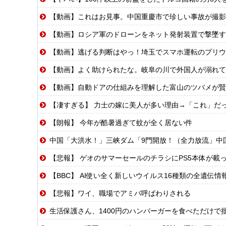
【動画】これはお見事。中国重慶市で珍しい事故が撮影
【動画】ロシア軍のドローンをネット発射装置で撃墜す
【動画】逃げる判断はやっ！埼玉でスマホ運転のプリウ
【動画】よく助けられたな。岐阜の川で外国人が溺れて
【動画】自動ドアの仕組みを理解した富山のツバメが賢
【凄すぎる】 力士の嫁に美人が多い理由→「これ」だ
【朗報】 今年が酷暑過ぎて蚊が全く居ない件
中国「大洪水！」三峡ダム「9門開放！（全力放流」中国都市「三峡沿線の道路
【悲報】 ゲオのサマーセールのチラシにPS5本体が載
【BBC】 AI使い全く新しいウイルス16種類の全遺伝
【悲報】ワイ、職場でアミバ呼ばわりされる
生活保護さん、1400円のハンバーガーを食べただけで