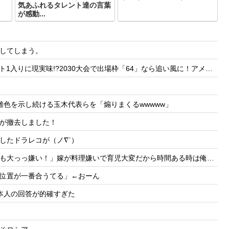
気あふれるタレント達の言葉
が感動...
してしまう。
30大会で出場枠「64」なら追い風に！アメリカ人もポット1争いに熱視線！【海外の反応】
色を示し続ける玉木代表らを「煽りまくるwwwww」
が撤去しました！
したドラレコが（ノ∇`）
いで育児大変だから時間ある時は俺が料理する、片付けまで全部やるって言うと嫁がヒスって困る
位置が一番合うてる」←おーん
本人の回答が的確すぎた