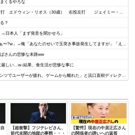
まくるやろな
・リオス（30歳） 右投左打 ジェイミー・ウェストブルック（29歳） 右投右打
る？
」→日本人「まず発音を聞かせろ」
?w」→俺「あなたのせいで玉突き事故発生してますが」「え!?」
ばさんの悲惨な末路ww
に厳しい…w↓結果、食生活が悲惨な事に
ーが疲れ、ゲームから離れた」と浜口直樹ディレクターが公式インタビューで告白
、自
【超衝撃】フジテレビさん、
【驚愕】現在の中居正広さん
前代未聞の地獄の事態・・・
の関係者の誘いへの返答