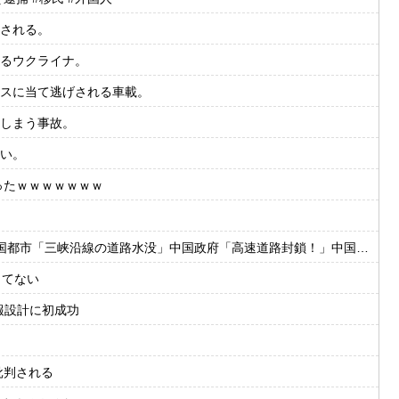
される。
るウクライナ。
スに当て逃げされる車載。
しまう事故。
い。
ったｗｗｗｗｗｗｗ
水没」中国政府「高速道路封鎖！」中国ダム「緊急放流に合わせて開門（土砂崩れ発生」→
ってない
情報設計に初成功
批判される