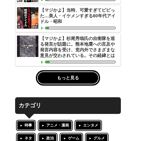
【マジかよ】当時、可愛すぎてビビっ
た…美人・イケメンすぎる80年代アイ
ドル・昭和
【マジかよ】杉尾秀哉氏の自衛隊を巡
る発言が話題に。熊本地震への言及や
発言内容を受け、党内外でさまざまな
意見が交わされている。その経緯とは
もっと見る
カテゴリ
時事
アニメ・漫画
エンタメ
ネタ
政治
ゲーム
グルメ