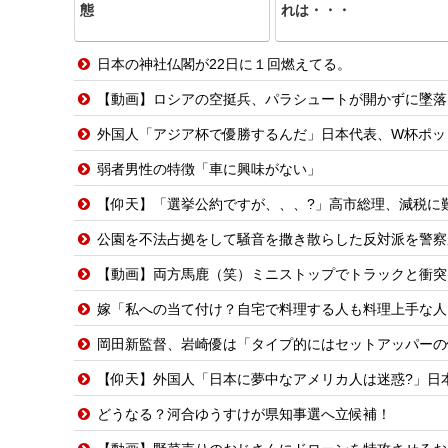
態
れは・・・
日本の神社仏閣が22日に１回燃えてる。
【動画】ロシアの空挺兵、パラシュートが開かずに墜落
外国人「アジア杯で優勝するんだ」日本代表、W杯ポット1入りに現実味!?20
弱者男性の特徴「車に興味がない」
【仰天】「選挙公約ですが、、、?」高市総理、減税に難
公園を不法占拠をして騒音を撒き散らした反対派を警察
【動画】両方馬鹿（笑）ミニストップでトラックと衝突
嫁「私への当て付け？自宅で料理する人も料理上手な人も大っっ嫌い！」嫁が料理嫌
岡田新監督、岩崎優は「タイプ的にはセットアッパーの
【仰天】外国人「日本に夢中なアメリカ人は迷惑?」日
どうなる？河合ゆうすけが県知事選へ立候補！