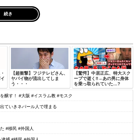
続き
ん・
【超衝撃】フジテレビさん、
【驚愕】中居正広、特大スク
バイ
ヤバイ物が流出してしま
ープで逝く‼→あの男に身体
う・・・
を乗っ取られていた…?
す！ #大阪 #イスラム教 #モスク
出ていきネパール人で埋まる
 #移民 #外国人
捕 #移民 #外国人