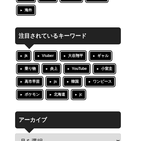
海外
注目されているキーワード
jk
Vtuber
大谷翔平
ギャル
乗り物
炎上
YouTube
小室圭
高市早苗
js
韓国
ワンピース
ポケモン
北海道
jc
アーカイブ