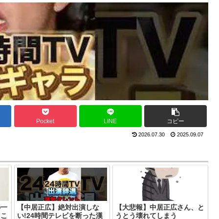
Pocket
LINE
コピー
2026.07.30
2025.09.07
の一
【中居正広】絶対出演しな
【大悲報】中居正広さん、と
ｗこ
い!24時間テレビを断った漢
うとう壊れてしまう