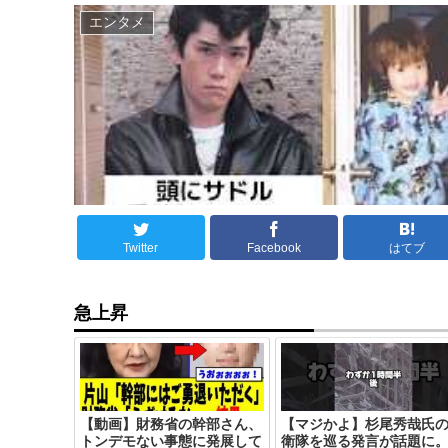
エンタメ
Twitter
Facebook
はてブ
急上昇
【動画】財務省の幹部さん、
【マジかよ】杉尾秀哉氏
トンデモない事態に発展して
衛隊を巡る発言が話題に