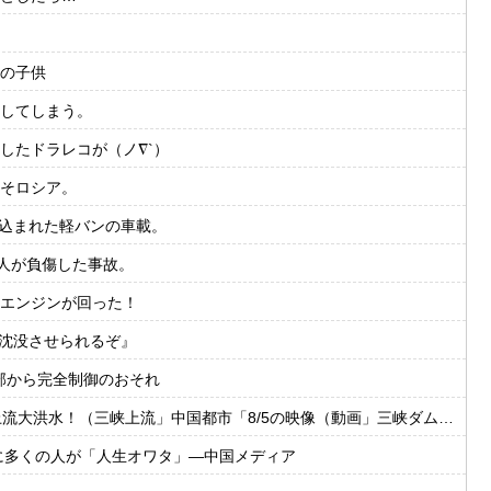
の子供
してしまう。
したドラレコが（ノ∇`）
そロシア。
き込まれた軽バンの車載。
人が負傷した事故。
エンジンが回った！
家沈没させられるぞ』
外部から完全制御のおそれ
国都市「8/5の映像（動画」三峡ダム「緊急放流（決壊危機」中国「下流大水害（震え声」→
に多くの人が「人生オワタ」―中国メディア