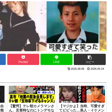
Pocket
LINE
コピー
2026.08.06
2026.05.24
の自
【驚愕】テレ朝カメラマンさ
【マジかよ】当時、可愛すぎ
。熊
ん、災害時なのにトンデモな
てビビった…美人・イケメン