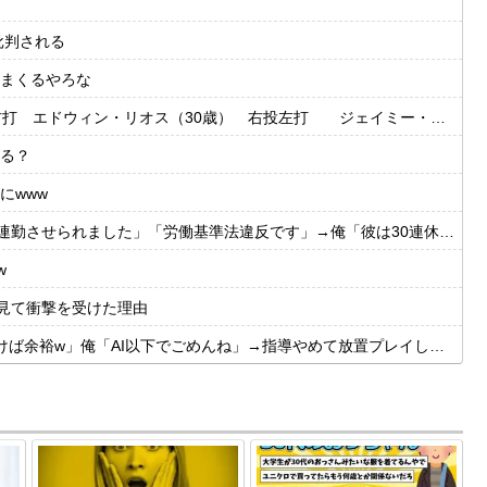
批判される
まくるやろな
・リオス（30歳） 右投左打 ジェイミー・ウェストブルック（29歳） 右投右打
る？
にwww
させられました」「労働基準法違反です」→俺「彼は30連休中ですが?」
w
見て衝撃を受けた理由
余裕w」俺「AI以下でごめんね」→指導やめて放置プレイした結果w