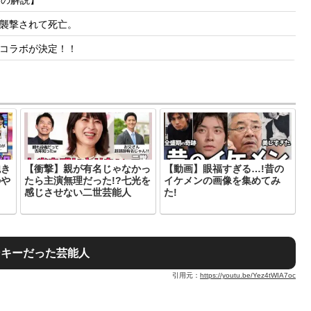
襲撃されて死亡。
のコラボが決定！！
飽き
【衝撃】親が有名じゃなかっ
【動画】眼福すぎる…!昔の
のや
たら主演無理だった!?七光を
イケメンの画像を集めてみ
感じさせない二世芸能人
た!
ンキーだった芸能人
引用元：
https://youtu.be/Yez4tWIA7oc