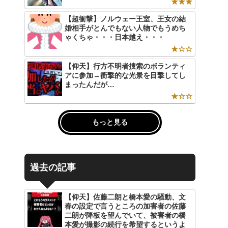
★★★
【超衝撃】ノルウェー王室、王女の結
婚相手がとんでもない人物でもうめち
ゃくちゃ・・・日本越え・・・
★☆☆
【仰天】行方不明者捜索のボランティ
アに参加→衝撃的な光景を目撃してし
まったんだが…
★☆☆
もっと見る
過去の記事
【仰天】佐藤二朗と橋本愛の騒動、文
春の設定で言うところの加害者の佐藤
二朗が降板を望んでいて、被害者の橋
本愛が撮影の続行を希望するというよ