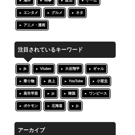
海外
時事
政治
ゲーム
エンタメ
グルメ
ネタ
アニメ・漫画
注目されているキーワード
jk
Vtuber
大谷翔平
ギャル
乗り物
炎上
YouTube
小室圭
高市早苗
js
韓国
ワンピース
ポケモン
北海道
jc
アーカイブ