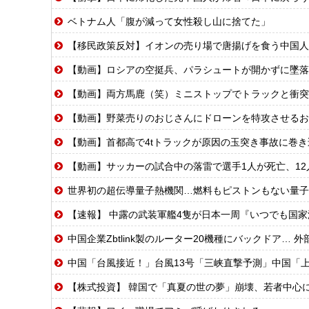
ベトナム人「腹が減って女性殺し山に捨てた」
【移民政策反対】イオンの売り場で唐揚げを食う中国人
【動画】ロシアの空挺兵、パラシュートが開かずに墜落
【動画】両方馬鹿（笑）ミニストップでトラックと衝突
【動画】野菜売りのおじさんにドローンを特攻させるお
【動画】首都高で4tトラックが原因の玉突き事故に巻
【動画】サッカーの試合中の落雷で選手1人が死亡、12
世界初の超伝導量子熱機関…燃料もピストンもない量子
【速報】 中露の武装軍艦4隻が日本一周『いつでも国
中国企業Zbtlink製のルーター20機種にバックドア… 
中国「台風接近！」台風13号「三峡直撃予測」中国「上流大洪水！（三峡上流」中
【株式投資】 韓国で「真夏の世の夢」崩壊、若者中心