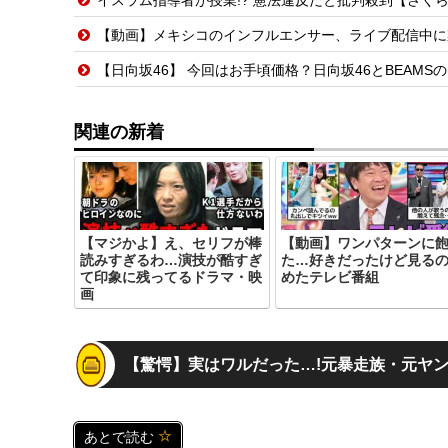
【動画】メキシコのインフルエンサー、ライブ配信中に
【日向坂46】 今回はお手頃価格？日向坂46とBEAMS
関連の新着
【マジかよ】え、セリフが棒
【動画】ワンパターンに
読みすぎるわ…演技が酷すぎ
た…好きだったけど見る
て印象に残ってるドラマ・映
めたテレビ番組
画
【驚愕】実はワルだった…!元暴走族・元ヤ
あとで読む