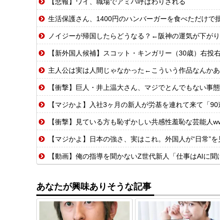
【悲報】ワイ、職場でアミバ呼ばわりされる
生活保護さん、1400円のハンバーガーを食べただけで
ノイジーが帰国したらどうなる？←阪神の運気が下がり
【新外国人候補】スコット・キンガリー（30歳）右投右打 エドウィン
主人公は実は人間じゃなかった←こういう作品なんかあ
【衝撃】巨人・井上温大さん、マジでとんでもない事態
【マジかよ】入社3ヶ月の新人が労基を連れて来て「90連勤
【衝撃】見ている方も恥ずかしい共感性羞恥な芸能人w
【マジかよ】日本の強さ、実はこれ。外国人が“日常”を
【動画】俺の指導を聞かないZ世代新人「仕事はAIに聞けば
あなたが興味ありそうな記事