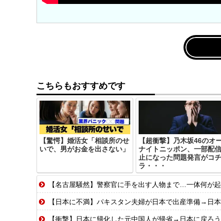
こちらもおすすめです
【驚愕】婚活女「相談所のせ
【超衝撃】乃木坂46のオ
いで、男がお金を出さない」
ナイトニッポン、一部配
止になった問題発言がコ
ラ・・・
【名古屋騒然】警察官に手を出す人物まで…一体何が起きてい
【日本に不満】パキスタン夫婦が日本で出産準備→日本
【衝撃】日本に帰化した元中国人が帰省→日本に戻ろう