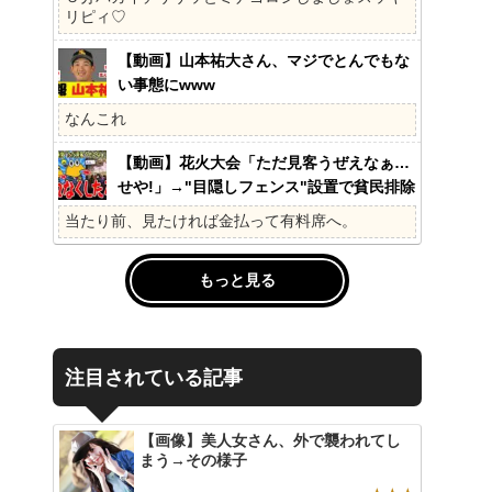
の?国民不在の政治が限界!
リピィ♡
【動画】山本祐大さん、マジでとんでもな
い事態にwww
なんこれ
【動画】花火大会「ただ見客うぜえなぁ…
せや!」→"目隠しフェンス"設置で貧民排除
www
当たり前、見たければ金払って有料席へ。
もっと見る
注目されている記事
【画像】美人女さん、外で襲われてし
まう→その様子