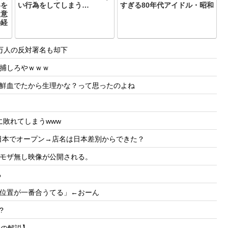
容を
い行為をしてしまう…
すぎる80年代アイドル・昭和
な意
の経
万人の反対署名も却下
捕しろやｗｗｗ
鮮血でたから生理かな？って思ったのよね
敗れてしまうwww
nが日本でオープン→店名は日本差別からできた？
モザ無し映像が公開される。
る
位置が一番合うてる」←おーん
?
らの解説】