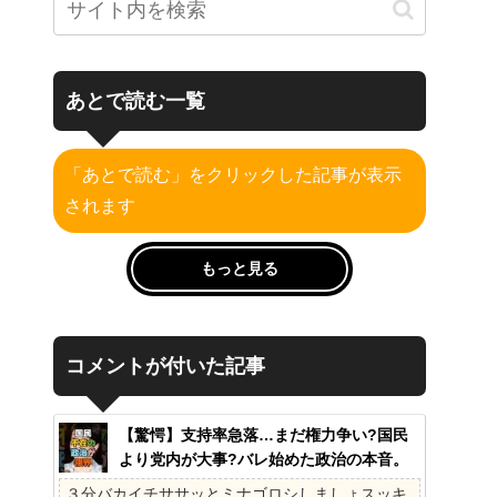
あとで読む一覧
「あとで読む」をクリックした記事が表示
されます
もっと見る
コメントが付いた記事
【驚愕】支持率急落…まだ権力争い?国民
より党内が大事?バレ始めた政治の本音。
41%の衝撃、その理由。選挙しか見てない
３分バカイチササッとミナゴロシしましょスッキ