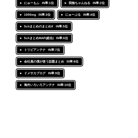
にゅーもふ
IN率:1位
我無ちゃんねる
IN率:2位
1000mg
IN率:3位
にゅーぷる
IN率:4位
5chまとめのまとめX
IN率:5位
5chまとめMAP(総合)
IN率:6位
トリビアンテナ
IN率:7位
会社員の僕が使う話題まとめ
IN率:8位
ドメサカブログ
IN率:9位
海外いろいろアンテナ
IN率:10位