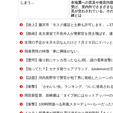
しまう…
本地震への言及や発言内
受け、党内外でさまざま
見が交わされている。そ
緯とは
【炎上】藤沢市「モスク建設と土葬も許可します」→3
【動画】名古屋栄で不良外人が警察官を突き飛ばす。逮
生理の予定が８月６日なんだけど７月２９日にドバッと
弱者男性の特徴「車に興味がない」
【驚愕】撮り鉄にケンカ売ったなんJ民、謎の電車攻撃に
【知ってた？】カナダ発ウェアブランド、lululemo
【話題】河内長野市で警官が包丁男に発砲したシーンの
【衝撃】 「かわいい虫」ランキング、ついに発表され
岡田新監督、岩崎優は「タイプ的にはセットアッパーの
【衝撃】100時間遊べる和風スターデューバレーだった!
イスラム指導者が授業!? 憲法違反だと批判殺到【さく