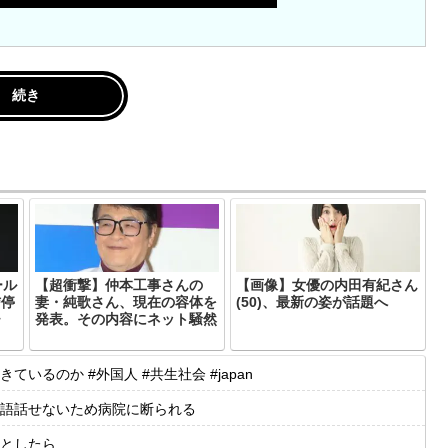
続き
ール
【超衝撃】仲本工事さんの
【画像】女優の内田有紀さん
信停
妻・純歌さん、現在の容体を
(50)、最新の姿が話題へ
チ
発表。その内容にネット騒然
るのか #外国人 #共生社会 #japan
語話せないため病院に断られる
としたら…