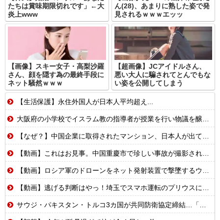
たちは賞味期限切れです」←大
ん(28)、あまりに熟した姿で発
炎上www
見されるｗｗｗエッッ
【画像】スキー女子・高梨沙羅
【超画像】JCアイドルさん、
さん、顔を隠す為の最終手段に
悪い大人に騙されてとんでもな
ネット騒然ｗｗｗ
い姿を公開してしまう
【生活保護】永住外国人が日本人平均超え...
大阪府の小学校でイスラム教の指導者が授業を行い物議を醸す！ #大阪 #イスラム教 #モスク
【なぜ？】中国企業に取得されたマンション、日本人が出ていきネパール人で埋まる
【動画】これはお見事。中国重慶市で珍しい事故が撮影される。
【動画】ロシア軍のドローンをネット発射装置で撃墜するウクライナ。
【動画】逃げる判断はやっ！埼玉でスマホ運転のプリウスに当て逃げされる車載。
サウジ・パキスタン・トルコ3カ国が共同防衛協定締結…「イスラム版NATO」指摘も！