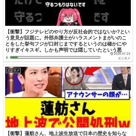
【衝撃】フジテレビのやり方が反社会的ではないか?とい
う意見が話題に。外部弁護士がハラスメントまがいのこ
とをした挙句フジが口封じまでするというのは確かにや
りすぎイキスギ。しかも声明では隠していたという悪
2026.07.23
エンタメ
エンタメ
【衝撃】蓮舫さん、地上波生放送で日本の歴史を知らな