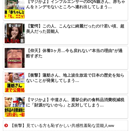
【マジかよ】インフルエンサーのDQN親さん、赤ちゃ
んをトンデモないところへ連れ出してしまう…
【驚愕】この人、こんなに綺麗だったの!?若い頃、超
美人だった芸能人
【仰天】休養3ヶ月…今も戻れない"本当の理由"が過
酷すぎた
【衝撃】蓮舫さん、地上波生放送で日本の歴史を知ら
ないことが発覚してしまう…
【マジかよ】中道さん、選挙公約の食料品消費税減税
に「財源がないから」と反対してしまう…
【衝撃】見ている方も恥ずかしい共感性羞恥な芸能人ww