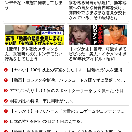
ンデモない事態に発展してしま
隊を巡る発言が話題に。熊本地
う…
震への言及や発言内容を受け、
党内外でさまざまな意見が交わ
されている。その経緯とは
【驚愕】テレ朝カメラマンさ
【マジかよ】当時、可愛すぎて
ん、災害時なのにトンデモない
ビビった…美人・イケメンすぎ
行為をしてしまう…
る80年代アイドル・昭和
【ヤバい】100件以上の窃盗をしたトルコ国籍の男3人を逮捕 #移民 #外国人
【動画】ロシアの空挺兵、パラシュートが開かずに墜落してしまう。
アマゾン売り上げ１位のスポットクーラーを 安く買った 今日設置する 予定だが多少でも涼しくなったら良いな
弱者男性の特徴「車に興味がない」
【マジかよ】FF7リバース「大量のミニゲームやコンテンツでユーザーが疲れ、ゲームから離れた」と浜口直樹ディレクターが公式インタビューで告白
日本の神社仏閣が22日に１回燃えてる。
【動画】両方馬鹿（笑）ミニストップでトラックと衝突したドラレコが（ノ∇`）