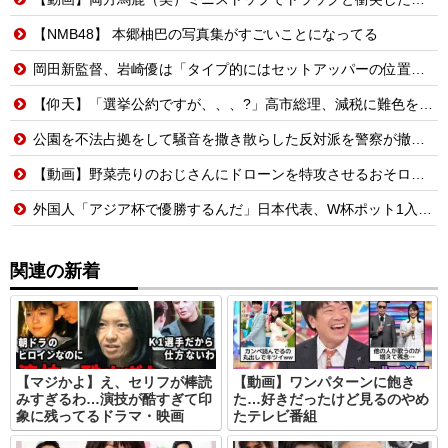
【NMB48】 本郷柚巴の写真集がすごいことになってる
岡田新監督、岩崎優は「タイプ的にはセットアッパーの位置が一番合うてる」←おーん
【仰天】「選挙公約ですが、、、?」高市総理、減税に難色を示し続ける玉木代表らを「煽りまくるwwwww」
公園を不法占拠をして騒音を撒き散らした反対派を警察が撤去しました！
【動画】野菜売りのおじさんにドローンを特攻させるおそロシア。
外国人「アジア杯で優勝するんだ」日本代表、W杯ポット1入りに現実味!?2030大会で出場枠「64」なら追い風に！アメリカ人もポット1争いに熱視線！【海外の反応】
関連の新着
【マジかよ】え、セリフが棒読
【動画】ワンパターンに飽き
みすぎるわ…演技が酷すぎて印
た…好きだったけど見るのやめ
象に残ってるドラマ・映画
たテレビ番組