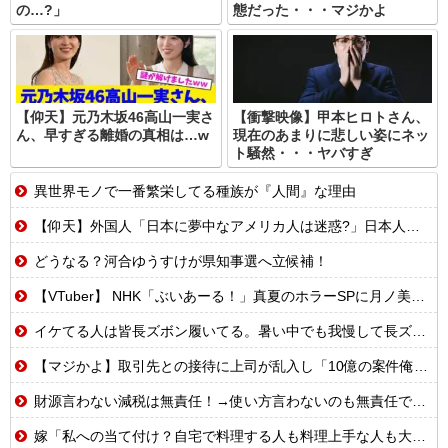
の…?」
態だった・・・マジかよ
【仰天】元乃木坂46高山一実さ
【衝撃映像】甲本ヒロトさん、
ん、早すぎる離婚の真相は…w
現在のあまりに悲しい姿にネッ
ト騒然・・・ヤバすぎ
異世界モノで一番繁栄してる種族が『人間』な理由
【仰天】外国人「日本に夢中なアメリカ人は迷惑?」日本人の回答が的確すぎた
どうなる？河合ゆうすけが県知事選へ立候補！
【VTuber】 NHK「ぶいあーる！」真夏のホラーSPに月ノ美兎・ましろ爻・市松寿ゞ謡が出演！“VTuber×ホラー”を語る【8/8(土)21:05】
イケてる人は皆長ズボン履いてる。暑い中でも我慢して長ズボン履いてる。半ズボンはモテ無い。厳しいって
【マジかよ】取引先との接待に上司が乱入し「10億の案件俺がもらったw残念だったな負け犬w」→取引先社長「誰だね君は…」既に契約成立していて…
財源言わない減税は無責任！→使い方言わないのも無責任では？
嫁「私への当て付け？自宅で料理する人も料理上手な人も大っっ嫌い！」嫁が料理嫌いで育児大変だから時間ある時は俺が料理する、片付けまで全部やるって言うと嫁がヒスって困る