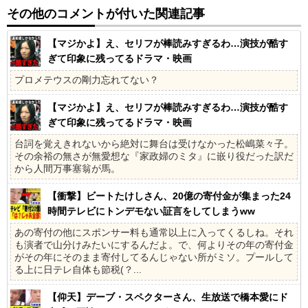
その他のコメントが付いた関連記事
【マジかよ】え、セリフが棒読みすぎるわ…演技が酷す
ぎて印象に残ってるドラマ・映画
プロメテウスの剛力忘れてない？
【マジかよ】え、セリフが棒読みすぎるわ…演技が酷す
ぎて印象に残ってるドラマ・映画
台詞を覚えきれないから絶対に舞台は受けなかった松嶋菜々子。
その余裕の無さが無愛想な『家政婦のミタ』に嵌り役だった訳だ
から人間万事塞翁が馬。
【衝撃】ビートたけしさん、20億の寄付金が集まった24
時間テレビにトンデモない証言をしてしまうww
あの寄付の他にスポンサー料も通常以上に入ってくるしね。それ
も演者で山分けみたいにするんだよ。で、何よりその年の寄付金
がその年にそのまま寄付してるんじゃない所がミソ。プールして
る上に日テレ自体も節税(？...
【仰天】デーブ・スペクターさん、生放送で橋本愛にド