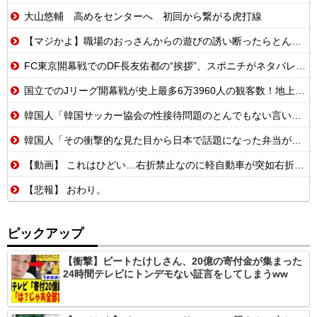
大山悠輔 高めをセンターへ 初回から繋がる虎打線
【マジかよ】職場のおっさんからの遊びの誘い断ったらとんでもないこと言われたんだが
FC東京開幕戦でのDF長友佑都の“挨拶”、スポニチがネタバレ報道
国立でのJリーグ開幕戦が史上最多6万3960人の観客数！地上波中継＆劇的な試合展開でSNSでも話題に
韓国人「韓国サッカー協会の性接待問題のとんでもない言い訳がこちら…」→「もはや自白だろこれ…（ﾌﾞﾙﾌﾞﾙ」＝韓国の反応
韓国人「その衝撃的な見た目から日本で話題になった弁当がこちら…」→「どんな刺激的な味なんだ…？（ﾌﾞﾙﾌﾞﾙ」＝韓国の反応
【動画】 これはひどい…右折禁止なのに軽自動車が突如右折し路面電車と衝突→乗ってた三人組が車を捨て逃走ｗｗｗｗｗｗ
【悲報】 おわり。
ピックアップ
【衝撃】ビートたけしさん、20億の寄付金が集まった
24時間テレビにトンデモない証言をしてしまうww