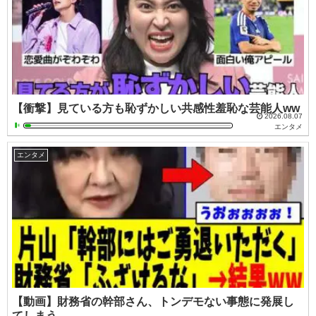
【衝撃】見ている方も恥ずかしい共感性羞恥な芸能人ww
2026.08.07
エンタメ
エンタメ
【動画】財務省の幹部さん、トンデモない事態に発展し
てしまう…