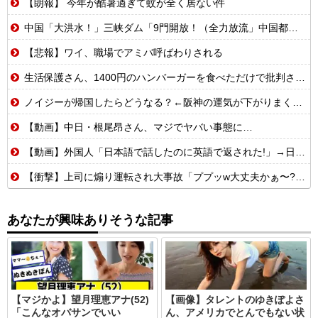
【朗報】 今年が酷暑過ぎて蚊が全く居ない件
中国「大洪水！」三峡ダム「9門開放！（全力放流」中国都市「三峡沿線の道路水没」中国政府「高速道路封鎖！」中国ダム「緊急放流に合わせて開門（土砂崩れ発生」→
【悲報】ワイ、職場でアミバ呼ばわりされる
生活保護さん、1400円のハンバーガーを食べただけで批判される
ノイジーが帰国したらどうなる？←阪神の運気が下がりまくるやろな
【動画】中日・根尾昂さん、マジでヤバい事態に…
【動画】外国人「日本語で話したのに英語で返された!」→日本人「まず発音を聞かせろ」
【衝撃】上司に煽り運転され大事故「ププッw大丈夫かぁ〜?w」→俺「あなたのせいで玉突き事故発生してますが」「え!?」
あなたが興味ありそうな記事
【マジかよ】望月理恵アナ(52)
【画像】タレントのゆきぽよさ
「こんなオバサンでいい
ん、アメリカでとんでもない状