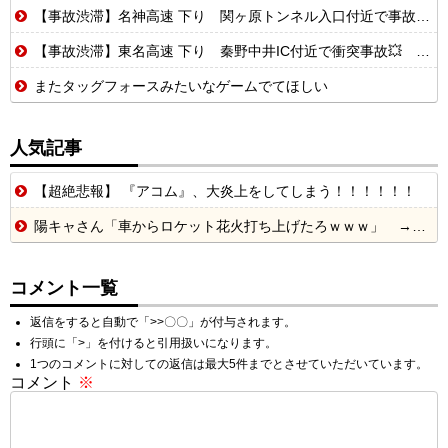
【事故渋滞】名神高速 下り 関ヶ原トンネル入口付近で事故💥 追越車線規制 養老SA〜米原JCT 渋滞距離 9.0km 通過時間 80 分
【事故渋滞】東名高速 下り 秦野中井IC付近で衝突事故💥 全車線規制 伊勢原JCT〜秦野中井IC 渋滞距離 7.0km 通過時間 40 分
またタッグフォースみたいなゲームでてほしい
人気記事
【超絶悲報】 『アコム』、大炎上をしてしまう！！！！！！
陽キャさん「車からロケット花火打ち上げたろｗｗｗ」 → サンルーフが閉まっていて無事車内に発射
コメント一覧
返信をすると自動で「>>〇〇」が付与されます。
行頭に「>」を付けると引用扱いになります。
1つのコメントに対しての返信は最大5件までとさせていただいています。
コメント
※