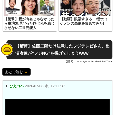
【衝撃】親が有名じゃなかった
【動画】眼福すぎる…!昔のイ
ら主演無理だった!?七光を感じ
ケメンの画像を集めてみた!
させない二世芸能人
【驚愕】佐藤二朗だけ注意したフジテレビさん、出
演者達が“フジNG”を掲げてしまうwww
引用元：
https://youtu.be/Gmr8BuY6foY
あとで読む
1:
ひえコペ
2026/07/08(水) 12:11:37