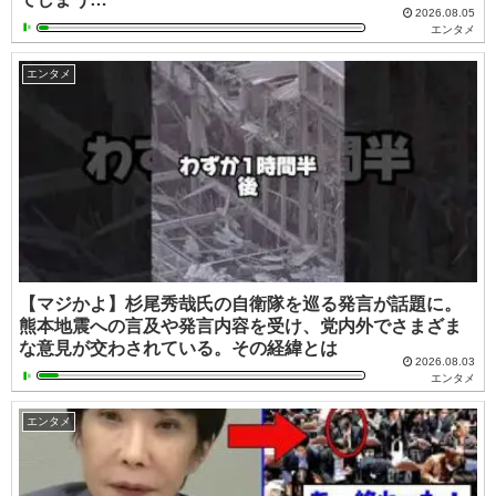
2026.08.05
エンタメ
エンタメ
【マジかよ】杉尾秀哉氏の自衛隊を巡る発言が話題に。
熊本地震への言及や発言内容を受け、党内外でさまざま
な意見が交わされている。その経緯とは
2026.08.03
エンタメ
エンタメ