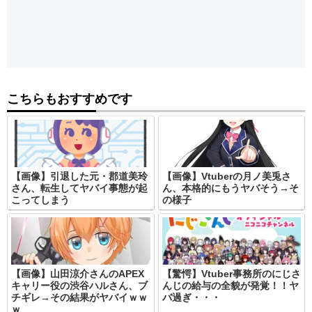
こちらもおすすめです
【画像】引退した元・郡道美玲
【画像】Vtuberの月ノ美兎さ
さん、転生してヤバイ事態が起
ん、本格的にもうヤバそう→そ
こってしまう
の様子
【画像】山田涼介さんのAPEX
【驚愕】Vtuber事務所のにじさ
キャリー役の渋谷ハルさん、ブ
んじの給与の全貌が発覚！！ヤ
チギレ→その結果がヤバイｗｗ
バ過ぎ・・・
ｗ