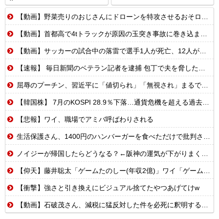
【動画】野菜売りのおじさんにドローンを特攻させるおそロシア。
【動画】首都高で4tトラックが原因の玉突き事故に巻き込まれた軽バンの車載。
【動画】サッカーの試合中の落雷で選手1人が死亡、12人が負傷した事故。
【速報】 毎日新聞のベテラン記者を逮捕 包丁で夫を脅した容疑
屈辱のプーチン、習近平に「値切られ」「無視され」まるで主従関係…ロシアが中国の属国になりつつある！
【韓国株】 7月のKOSPI 28.9％下落…通貨危機を超える過去最大の下げ幅
【悲報】ワイ、職場でアミバ呼ばわりされる
生活保護さん、1400円のハンバーガーを食べただけで批判される
ノイジーが帰国したらどうなる？←阪神の運気が下がりまくるやろな
【仰天】藤井聡太「ゲームたのしー(年収2億)」ワイ「ゲームたのしー(年収200万)」
【衝撃】強さと引き換えにビジュアル捨てたやつあげてけw
【動画】石破茂さん、減税に猛反対した件を必死に釈明するも更に大炎上wwwww