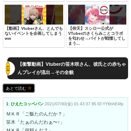
【動画】Vtuberさん、とんでも
【仰天】スシロー公式が
ないイベントを企画してしまう
VTuberのさくらみことコラボ
ww
を匂わせ→バイトが戦慄してし
まう...
【衝撃動画】Vtuberの笹木咲さん、彼氏との赤ちゃ
んプレイが流出→その全貌
あとで読む
1:
ひえたコッペパン
2021/07/30(金) 01:43:37.95 ID:YY6hhE4fp
ＭＫＲ「ご飯たのんだか？」
笹木「たぁのんだわぁ〜↑」
ＭＫＲ「何頼んだ？」