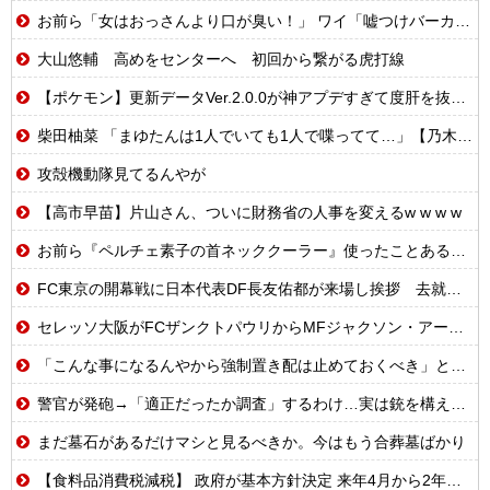
お前ら「女はおっさんより口が臭い！」 ワイ「嘘つけバーカｗ」⇒w
大山悠輔 高めをセンターへ 初回から繋がる虎打線
【ポケモン】更新データVer.2.0.0が神アプデすぎて度肝を抜かれるトレーナーたちの反応集
柴田柚菜 「まゆたんは1人でいても1人で喋ってて…」【乃木坂46】
攻殻機動隊見てるんやが
【高市早苗】片山さん、ついに財務省の人事を変えるw w w w
お前ら『ペルチェ素子の首ネッククーラー』使ったことあるか？
FC東京の開幕戦に日本代表DF長友佑都が来場し挨拶 去就に注目集まる
セレッソ大阪がFCザンクトパウリからMFジャクソン・アーバインを完全移籍で獲得と発表 「チームがさらに良くなる手助けをしたいと思っています」
「こんな事になるんやから強制置き配は止めておくべき」とユーザーがドン引き、UberEatsが導入した強制置き配が起こしたのは……
警官が発砲→「適正だったか調査」するわけ…実は銃を構えただけで警察本部長まで報告！
まだ墓石があるだけマシと見るべきか。今はもう合葬墓ばかり
【食料品消費税減税】 政府が基本方針決定 来年4月から2年間1％に8月5日