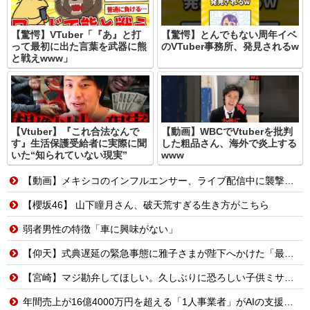
【驚愕】VTuber「『あ』と打
【驚愕】とんでもない周年イベ
って最初に出た言葉を武器に熊
のVTuber事務所、発見されるw
と戦えwww」
【Vtuber】『これ合法なんで
【動画】WBCでVtuberを批判
す』生活保護受給者に実際に聞
した粗品さん、海外で炎上する
いた“知られていない現実”
www
【動画】メキシコのインフルエンサー、ライブ配信中に襲撃されて死亡。
【櫻坂46】 山下瞳月さん、破天荒すぎる生き方がこちら
弱者男性の特徴「車に興味がない」
【仰天】式典遅延の緊急事態に雅子さまが陛下へかけた「最高の一言」とは? 楽曲提供:株式会社FLMusic
【宮崎】マジ勘弁してほしい。久しぶりに恐ろしい子供ミサイルを見た。
年間売上が16億4000万円を超える「1人事業者」がAIの支援を受けて2年で約3倍に急増