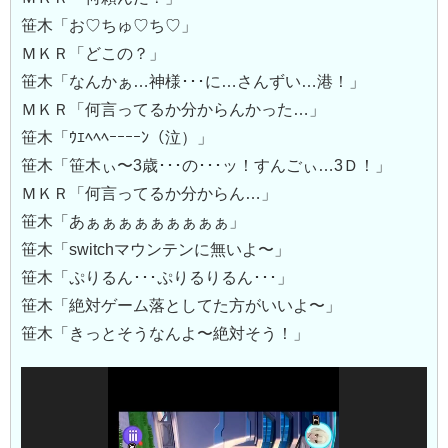
笹木「お♡ちゅ♡ち♡」
ＭＫＲ「どこの？」
笹木「なんかぁ…神様･･･に…さんずい…港！」
ＭＫＲ「何言ってるか分からんかった…」
笹木「ｳｴﾍﾍﾍｰｰｰｰﾝ（泣）」
笹木「笹木ぃ〜3歳･･･の･･･ッ！すんごぃ…3Ｄ！」
ＭＫＲ「何言ってるか分からん…」
笹木「あぁぁぁぁぁぁぁぁぁ」
笹木「switchマウンテンに無いよ〜」
笹木「ぷりるん･･･ぷりるりるん･･･」
笹木「絶対ゲーム落としてた方がいいよ〜」
笹木「きっとそうなんよ〜絶対そう！」
動
画
プ