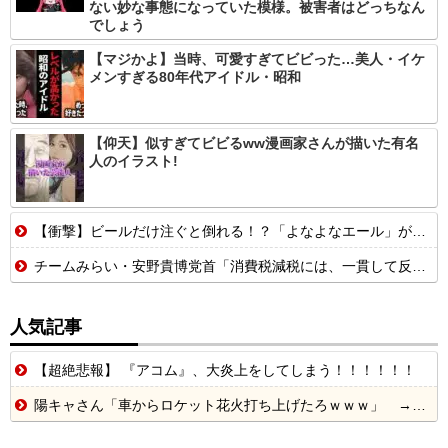
ない妙な事態になっていた模様。被害者はどっちなん
でしょう
【マジかよ】当時、可愛すぎてビビった…美人・イケ
メンすぎる80年代アイドル・昭和
【仰天】似すぎてビビるww漫画家さんが描いた有名
人のイラスト!
【衝撃】ビールだけ注ぐと倒れる！？「よなよなエール」がまさかのU字グラスを発売ｗｗｗ
チームみらい・安野貴博党首「消費税減税には、一貫して反対してきました」 説明に反響
人気記事
【超絶悲報】 『アコム』、大炎上をしてしまう！！！！！！
陽キャさん「車からロケット花火打ち上げたろｗｗｗ」 → サンルーフが閉まっていて無事車内に発射