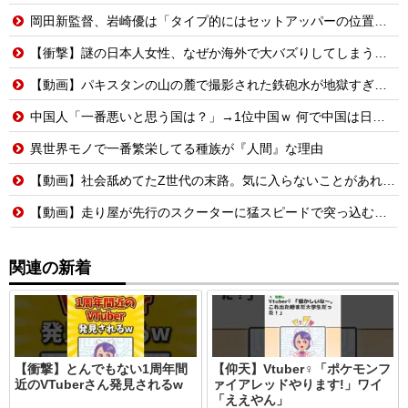
岡田新監督、岩崎優は「タイプ的にはセットアッパーの位置が一番合うてる」←おーん
【衝撃】謎の日本人女性、なぜか海外で大バズりしてしまうwww
【動画】パキスタンの山の麓で撮影された鉄砲水が地獄すぎる。
中国人「一番悪いと思う国は？」→1位中国ｗ 何で中国は日本が悪いと思ってるの？
異世界モノで一番繁栄してる種族が『人間』な理由
【動画】社会舐めてたZ世代の末路。気に入らないことがあれば退職代行で即退職!理想の職場を求め続けた結果
【動画】走り屋が先行のスクーターに猛スピードで突っ込む事故。
関連の新着
【衝撃】とんでもない1周年間
【仰天】Vtuber♀「ポケモンフ
近のVTuberさん発見されるw
ァイアレッドやります!」ワイ
「ええやん」