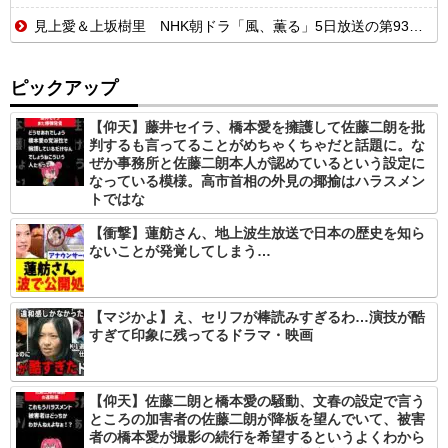
見上愛＆上坂樹里 NHK朝ドラ「風、薫る」5日放送の第93回視聴率は13.5％
ピックアップ
【仰天】藤井セイラ、橋本愛を擁護して佐藤二朗を批
判するも言ってることがめちゃくちゃだと話題に。な
ぜか事務所と佐藤二朗本人が認めているという設定に
なっている模様。高市首相の外見の揶揄はハラスメン
トではな
【衝撃】蓮舫さん、地上波生放送で日本の歴史を知ら
ないことが発覚してしまう…
【マジかよ】え、セリフが棒読みすぎるわ…演技が酷
すぎて印象に残ってるドラマ・映画
【仰天】佐藤二朗と橋本愛の騒動、文春の設定で言う
ところの加害者の佐藤二朗が降板を望んでいて、被害
者の橋本愛が撮影の続行を希望するというよくわから