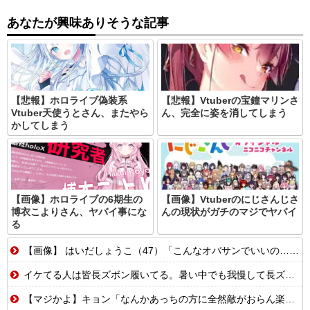
あなたが興味ありそうな記事
【悲報】ホロライブ偽装系
【悲報】Vtuberの宝鐘マリンさ
Vtuber天使うとさん、またやら
ん、完全に姿を消してしまう
かしてしまう
【画像】ホロライブの6期生の
【画像】Vtuberのにじさんじさ
博衣こよりさん、ヤバイ事にな
んの現状がガチのマジでヤバイ
る
【画像】 はいだしょうこ（47）「こんなオバサンでいいの…？」
イケてる人は皆長ズボン履いてる。暑い中でも我慢して長ズボン履いてる。半ズボンはモテ無い。厳しいって
【マジかよ】キョン「なんかあっちの方に全然敵がおらん楽園あるらしいで!」