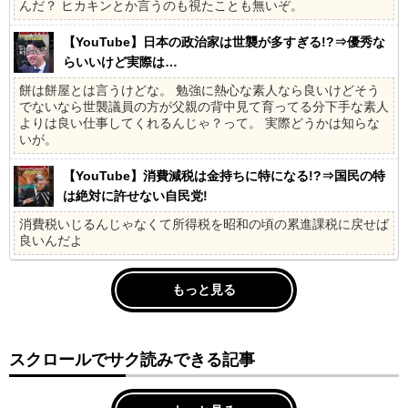
んだ？ ヒカキンとか言うのも視たことも無いぞ。
【YouTube】日本の政治家は世襲が多すぎる!?⇒優秀な
らいいけど実際は…
餅は餅屋とは言うけどな。 勉強に熱心な素人なら良いけどそう
でないなら世襲議員の方が父親の背中見て育ってる分下手な素人
よりは良い仕事してくれるんじゃ？って。 実際どうかは知らな
いが。
【YouTube】消費減税は金持ちに特になる!?⇒国民の特
は絶対に許せない自民党!
消費税いじるんじゃなくて所得税を昭和の頃の累進課税に戻せば
良いんだよ
もっと見る
スクロールでサク読みできる記事