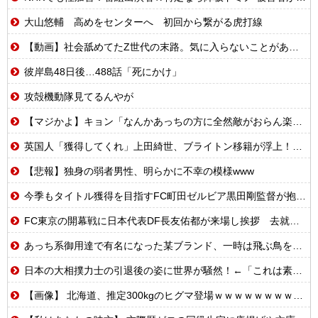
大山悠輔 高めをセンターへ 初回から繋がる虎打線
【動画】社会舐めてたZ世代の末路。気に入らないことがあれば退職代行で即退職!理想の職場を求め続けた結果
彼岸島48日後…488話「死にかけ」
攻殻機動隊見てるんやが
【マジかよ】キョン「なんかあっちの方に全然敵がおらん楽園あるらしいで!」
英国人「獲得してくれ」上田綺世、ブライトン移籍が浮上！三笘薫との日本代表ホットライン実現!?現地サポ大興奮！「勘弁してくれ」と危惧される懸念点とは!?【海外の反応】
【悲報】独身の弱者男性、明らかに不幸の模様www
今季もタイトル獲得を目指すFC町田ゼルビア黒田剛監督が抱負を語る
FC東京の開幕戦に日本代表DF長友佑都が来場し挨拶 去就に注目集まる
あっち系御用達で有名になった某ブランド、一時は飛ぶ鳥を落とす勢いだったが今期の業績は……
日本の大相撲力士の引退後の姿に世界が騒然！←「これは素晴らしい！」（海外の反応）
【画像】 北海道、推定300kgのヒグマ登場ｗｗｗｗｗｗｗｗｗｗｗｗｗｗｗｗｗｗｗｗ