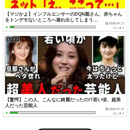
【マジかよ】インフルエンサーのDQN親さん、赤ちゃん
をトンデモないところへ連れ出してしまう…
2026.07.17
エンタメ
エンタメ
【驚愕】この人、こんなに綺麗だったの!?若い頃、超美
人だった芸能人
2026.07.17
エンタメ