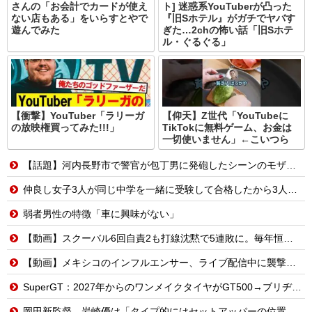
さんの「お会計でカードが使え
ト] 迷惑系YouTuberが凸った
ない店もある」をいらすとやで
『旧Sホテル』がガチでヤバす
遊んでみた
ぎた…2chの怖い話「旧Sホテ
ル・ぐるぐる」
【衝撃】YouTuber「ラリーガ
【仰天】Z世代「YouTubeに
の放映権買ってみた!!!」
TikTokに無料ゲーム、お金は
一切使いません」←こいつら
【話題】河内長野市で警官が包丁男に発砲したシーンのモザ無し映像が公開される。
仲良し女子3人が同じ中学を一緒に受験して合格したから3人で進学するんだってと言ってる
弱者男性の特徴「車に興味がない」
【動画】スクーバル6回自責2も打線沈黙で5連敗に。毎年恒例の苦しい時期に入るドジャースファン
【動画】メキシコのインフルエンサー、ライブ配信中に襲撃されて死亡。
SuperGT：2027年からのワンメイクタイヤがGT500→ブリヂストン、GT300→ダンロップに決まったわけだが
岡田新監督、岩崎優は「タイプ的にはセットアッパーの位置が一番合うてる」←おーん