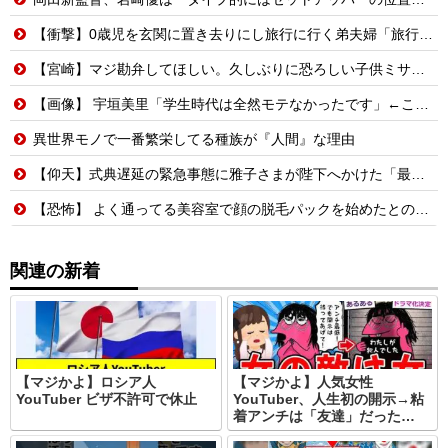
【衝撃】0歳児を玄関に置き去りにし旅行に行く弟夫婦「旅行中、1ヶ月世話しろw」18年後に返せと言われ「お前らの子供、捨てたよ?」「は!?」
【宮崎】マジ勘弁してほしい。久しぶりに恐ろしい子供ミサイルを見た。
【画像】 宇垣美里「学生時代は全然モテなかったです」←これほんまかぁ？w w w w w w w w
異世界モノで一番繁栄してる種族が『人間』な理由
【仰天】式典遅延の緊急事態に雅子さまが陛下へかけた「最高の一言」とは? 楽曲提供:株式会社FLMusic
【恐怖】 よく通ってる美容室で顔の脱毛パックを始めたとのことだったので試してみることに→パックを顔に塗られた後、鏡を見てみたらそこには・・・
関連の新着
【マジかよ】ロシア人
【マジかよ】人気女性
YouTuber ビザ不許可で休止
YouTuber、人生初の開示→粘
着アンチは「友達」だった…