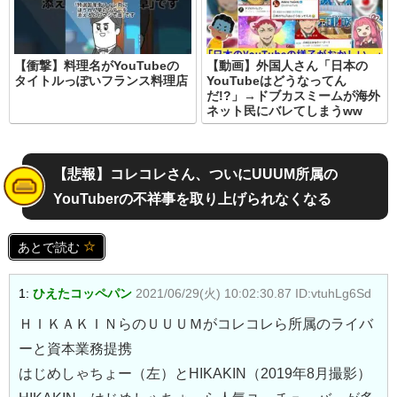
【衝撃】料理名がYouTubeの
【動画】外国人さん「日本の
タイトルっぽいフランス料理店
YouTubeはどうなってん
だ!?」→ドブカスミームが海外
ネット民にバレてしまうww
【悲報】コレコレさん、ついにUUUM所属の
YouTuberの不祥事を取り上げられなくなる
あとで読む
1:
ひえたコッペパン
2021/06/29(火) 10:02:30.87 ID:vtuhLg6Sd
ＨＩＫＡＫＩＮらのＵＵＵＭがコレコレら所属のライバ
ーと資本業務提携
はじめしゃちょー（左）とHIKAKIN（2019年8月撮影）