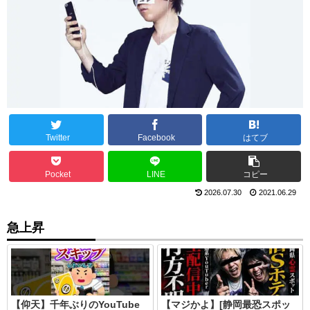
Twitter
Facebook
はてブ
Pocket
LINE
コピー
2026.07.30
2021.06.29
急上昇
【仰天】千年ぶりのYouTube
【マジかよ】[静岡最恐スポッ