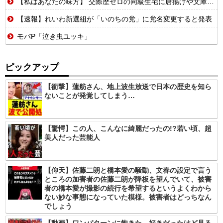
【私はあなたの味方】 交際歴ゼロの同級生宅に唐揚げや文庫本を20回以上届けた24歳女を逮捕
【速報】れいわ新選組が「いのちの党」に党名変更すると発表
モバP「泣き虫ユッキ」
ピックアップ
【衝撃】蓮舫さん、地上波生放送で日本の歴史を知ら
ないことが発覚してしまう…
【驚愕】この人、こんなに綺麗だったの!?若い頃、超
美人だった芸能人
【仰天】佐藤二朗と橋本愛の騒動、文春の設定で言う
ところの加害者の佐藤二朗が降板を望んでいて、被害
者の橋本愛が撮影の続行を希望するというよくわから
ない妙な事態になっていた模様。被害者はどっちなん
でしょう