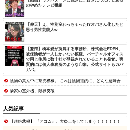
【動画】ワンパターンに飽きた…好きだったけど見る
のやめたテレビ番組
【仰天】え、性別変わっちゃった!?オバさん化したと
思う男性芸能人w
【驚愕】橋本愛が所属する事務所、株式会社EDEN、
被保険者が一人しかいない模様。バーチャルオフィス
で同じ住所に数十社が登録されていることも発覚。実
質的には個人事務所のような印象。公式サイトもガバ
ガバ。
陰陽の真ん中に茶虎模様。 これは陰陽道的に、どんな意味合いになるんでしょ。【再】
隣家の室外機、限界突破
人気記事
【超絶悲報】 『アコム』、大炎上をしてしまう！！！！！！