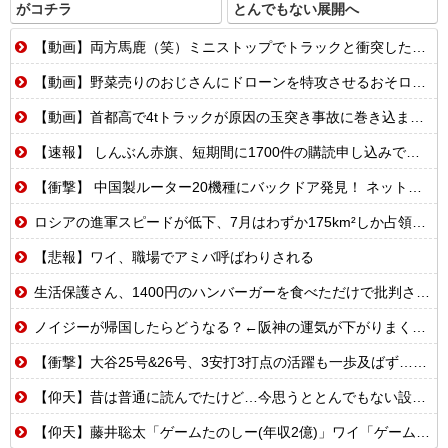
がコチラ
とんでもない展開へ
【動画】両方馬鹿（笑）ミニストップでトラックと衝突したドラレコが（ノ∇`）
【動画】野菜売りのおじさんにドローンを特攻させるおそロシア。
【動画】首都高で4tトラックが原因の玉突き事故に巻き込まれた軽バンの車載。
【速報】 しんぶん赤旗、短期間に1700件の購読申し込みで嬉し泣き→「うそでーす」虚偽申し込みと判明→ 共産党が刑事告訴「厳重な処罰を求める」
【衝撃】 中国製ルーター20機種にバックドア発見！ ネットに繋ぐだけで35秒ごとに中国のサーバーと通信
ロシアの進軍スピードが低下、7月はわずか175km²しか占領できず！
【悲報】ワイ、職場でアミバ呼ばわりされる
生活保護さん、1400円のハンバーガーを食べただけで批判される
ノイジーが帰国したらどうなる？←阪神の運気が下がりまくるやろな
【衝撃】大谷25号&26号、3安打3打点の活躍も一歩及ばず…それでも希望を見出すLADファン反応集 MLB2026シーズン 8.
【仰天】昔は普通に読んでたけど…今思うととんでもない設定の少女漫画
【仰天】藤井聡太「ゲームたのしー(年収2億)」ワイ「ゲームたのしー(年収200万)」