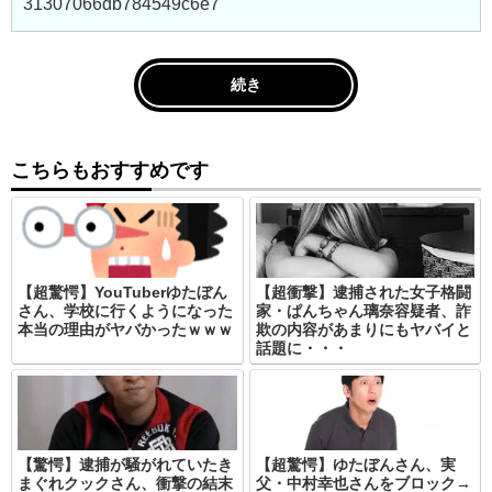
31307066db784549c6e7
続き
こちらもおすすめです
【超驚愕】YouTuberゆたぼん
【超衝撃】逮捕された女子格闘
さん、学校に行くようになった
家・ぱんちゃん璃奈容疑者、詐
本当の理由がヤバかったｗｗｗ
欺の内容があまりにもヤバイと
話題に・・・
【驚愕】逮捕が騒がれていたき
【超驚愕】ゆたぼんさん、実
まぐれクックさん、衝撃の結末
父・中村幸也さんをブロック→