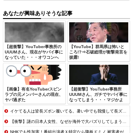
あなたが興味ありそうな記事
【超衝撃】YouTuber事務所の
【YouTube】群馬県は怖いと
UUUMさん、現在がヤバイ事に
ころ!?⇒石破総理が衝撃発言を
なっていた・・・オワコンへ
披露!
【画像】有名YouTuberスピン
【超衝撃】YouTuber事務所
ラブの元メンバーさんの現在、
UUUMさん、ガチでヤバイ事に
ヤバ過ぎた
なってしまう・・・マジかよ
イケてる人は皆長ズボン履いてる。暑い中でも我慢して長ズボン履いてる。半ズボンはモテ無い。厳しいって
【衝撃】謎の日本人女性、なぜか海外で大バズりしてしまうwww
NHKでも性加害！番組出演者Ｘ特定なら降板ドミノ 被害者があえて〝最強〟労働組合を頼ったワケ