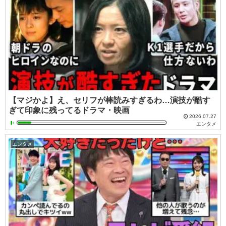
【マジかよ】え、セリフが棒読みすぎるわ…演技が酷す
ぎて印象に残ってるドラマ・映画
2026.07.27
エンタメ
エンタメ