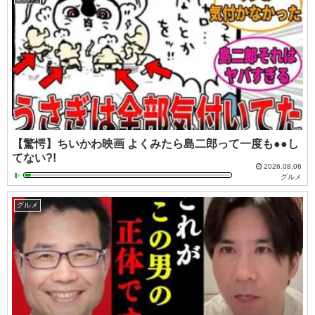
【驚愕】ちいかわ映画 よくみたら島二郎って一度も●●し
てない?!
2026.08.06
グルメ
グルメ