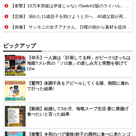
【衝撃】10万本突破は伊達じゃない!Switch2版のライバル、まさかのSwitch版だったw
【悲痛】 溺れた11歳息子を助けようと川へ…40歳父親が死亡 息子は母親が救助 愛知
【画像】 サンモニの女子アナさん、日曜の朝から素材を提供してしまう
ピックアップ
【仰天】一人旅は「計画してる時」がピーク!ぼっちは
地獄?スレ民の「ソロ旅」の楽しみ方と実態を挙げて
けw
【驚愕】体調不良をアピールしてくる猫、病院に連れ
て行った結果!
【動画】結婚して3か月、毎晩スープ生活 妻に唐揚げ
食べたいと言った結果
【衝撃】令和のバグ価格!餃子の満州に食べに来たンゴ