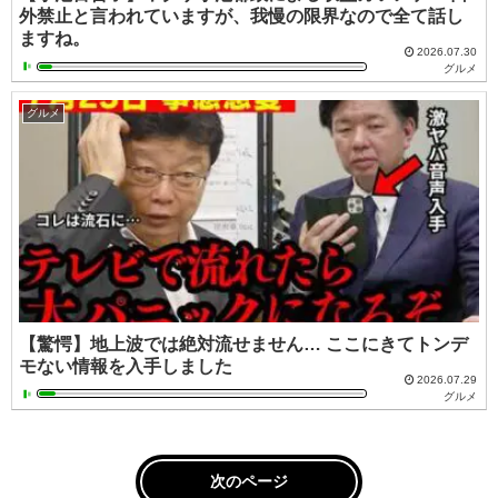
外禁止と言われていますが、我慢の限界なので全て話し
ますね。
2026.07.30
グルメ
グルメ
【驚愕】地上波では絶対流せません… ここにきてトンデ
モない情報を入手しました
2026.07.29
グルメ
次のページ