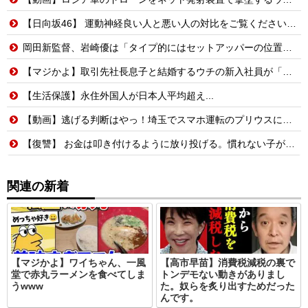
【日向坂46】 運動神経良い人と悪い人の対比をご覧ください…
岡田新監督、岩崎優は「タイプ的にはセットアッパーの位置が一番合うてる」←おーん
【マジかよ】取引先社長息子と結婚するウチの新入社員が「結婚も契約も中止になりました…」→俺「こっちもグループ全社の取引中止しよう」
【生活保護】永住外国人が日本人平均超え...
【動画】逃げる判断はやっ！埼玉でスマホ運転のプリウスに当て逃げされる車載。
【復讐】 お金は叩き付けるように放り投げる。慣れない子がレジ打つと舌打ちしておっせーなと言う。
関連の新着
【マジかよ】ワイちゃん、一風
【高市早苗】消費税減税の裏で
堂で赤丸ラーメンを食べてしま
トンデモない動きがありまし
うwww
た。奴らを炙り出すためだった
んです。