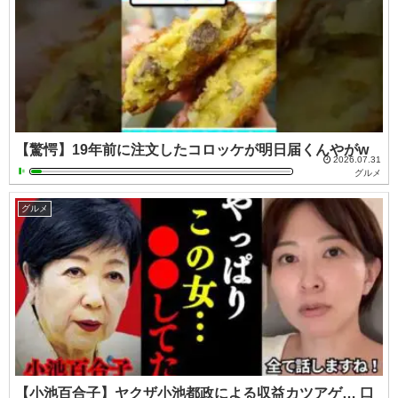
【驚愕】19年前に注文したコロッケが明日届くんやがw
2026.07.31
グルメ
グルメ
【小池百合子】ヤクザ小池都政による収益カツアゲ… 口