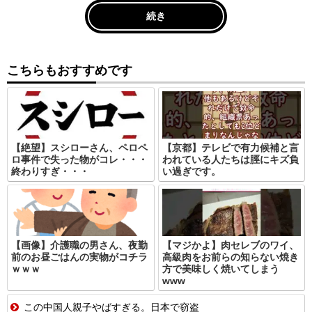
続き
こちらもおすすめです
【絶望】スシローさん、ペロペ
【京都】テレビで有力候補と言
ロ事件で失った物がコレ・・・
われている人たちは脛にキズ負
終わりすぎ・・・
い過ぎです。
【画像】介護職の男さん、夜勤
【マジかよ】肉セレブのワイ、
前のお昼ごはんの実物がコチラ
高級肉をお前らの知らない焼き
ｗｗｗ
方で美味しく焼いてしまう
www
この中国人親子やばすぎる。日本で窃盗