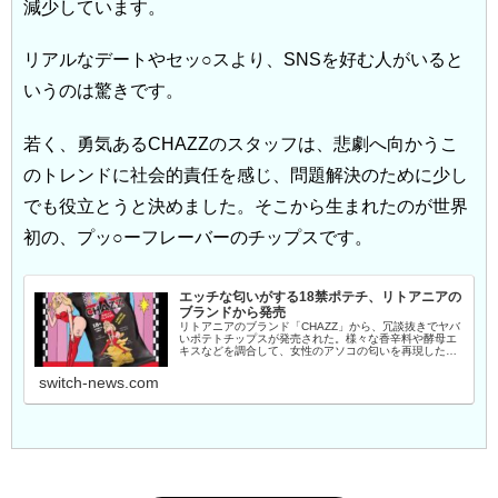
減少しています。
リアルなデートやセッ○スより、SNSを好む人がいると
いうのは驚きです。
若く、勇気あるCHAZZのスタッフは、悲劇へ向かうこ
のトレンドに社会的責任を感じ、問題解決のために少し
でも役立とうと決めました。そこから生まれたのが世界
初の、プッ○ーフレーバーのチップスです。
エッチな匂いがする18禁ポテチ、リトアニアの
ブランドから発売
リトアニアのブランド「CHAZZ」から、冗談抜きでヤバ
いポテトチップスが発売された。様々な香辛料や酵母エ
キスなどを調合して、女性のアソコの匂いを再現した味
と香りになっているというのだ。
switch-news.com