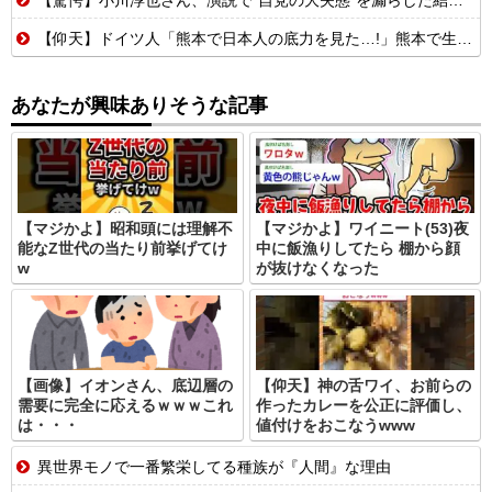
【仰天】ドイツ人「熊本で日本人の底力を見た…!」熊本で生まれて初めて震度7の大地震を経験したドイツ人。直後、日本人たちの行動に衝撃を受けてしまう…
あなたが興味ありそうな記事
【マジかよ】昭和頭には理解不
【マジかよ】ワイニート(53)夜
能なZ世代の当たり前挙げてけ
中に飯漁りしてたら 棚から顔
w
が抜けなくなった
【画像】イオンさん、底辺層の
【仰天】神の舌ワイ、お前らの
需要に完全に応えるｗｗｗこれ
作ったカレーを公正に評価し、
は・・・
値付けをおこなうwww
異世界モノで一番繁栄してる種族が『人間』な理由