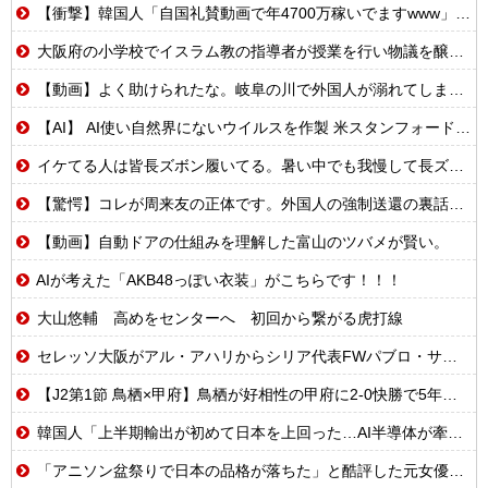
【衝撃】韓国人「自国礼賛動画で年4700万稼いでますwww」→海外の反応ch運営の秘密…
大阪府の小学校でイスラム教の指導者が授業を行い物議を醸す！ #大阪 #イスラム教 #モスク
【動画】よく助けられたな。岐阜の川で外国人が溺れてしまう事故。
【AI】 AI使い自然界にないウイルスを作製 米スタンフォード大学が成果発表
イケてる人は皆長ズボン履いてる。暑い中でも我慢して長ズボン履いてる。半ズボンはモテ無い。厳しいって
【驚愕】コレが周来友の正体です。外国人の強制送還の裏話を聞いて鳥肌が立ちました…
【動画】自動ドアの仕組みを理解した富山のツバメが賢い。
AIが考えた「AKB48っぽい衣装」がこちらです！！！
大山悠輔 高めをセンターへ 初回から繋がる虎打線
セレッソ大阪がアル・アハリからシリア代表FWパブロ・サバックを獲得へ 2025年のKリーグ得点王
【J2第1節 鳥栖×甲府】鳥栖が好相性の甲府に2-0快勝で5年ぶり開幕白星！田中雄大は古巣に恩返しPK弾
韓国人「上半期輸出が初めて日本を上回った…AI半導体が牽引で今年も4位狙える」
「アニソン盆祭りで日本の品格が落ちた」と酷評した元女優、「あんたが品格を語るのかよ！」と総ツッコミを食らってしまい……