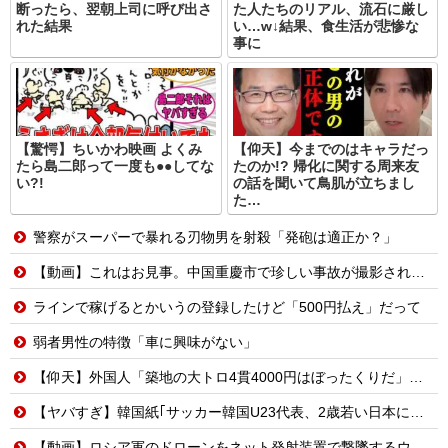
断ったら、翌朝上司に呼び出さ
た人たちのリアル、流石に厳し
れた結果
い…w↓結果、食生活が悲惨な
事に
【驚愕】ちいかわ映画 よくみ
【仰天】今までのはキャラだっ
たら島二郎って一度も●●してな
たのか!? 帰化に関する周来友
い?!
の話を聞いて鳥肌が立ちまし
た…
警察がスーパーで暴れる刃物男を射殺「発砲は適正か？」
【動画】これはお見事。中国重慶市で珍しい事故が撮影される。
ラインで稼げるとかいうの登録したけど「500円払え」だって
弱者男性の特徴「車に興味がない」
【仰天】外国人「築地の大トロ4貫4000円はぼったくりだ」→日本人の反応が真っ二つに
【ヤバすぎ】韓国紙｢サッカー韓国U23代表、2歳若い日本に負けると歴史的屈辱｣
【動画】ロシア軍のドローンをネット発射装置で撃墜するウクライナ。