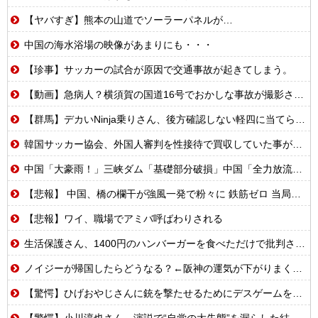
【ヤバすぎ】熊本の山道でソーラーパネルが…
中国の海水浴場の映像があまりにも・・・
【珍事】サッカーの試合が原因で交通事故が起きてしまう。
【動画】急病人？横須賀の国道16号でおかしな事故が撮影される。
【群馬】デカいNinja乗りさん、後方確認しない軽四に当てられてしまう。
韓国サッカー協会、外国人審判を性接待で買収していた事が判明
中国「大豪雨！」三峡ダム「基礎部分破損」中国「全力放流！」台風13号「中国上陸予測」台風15号「中国接近（画像」中国「台風同時上陸！（穀物生産が壊滅危機」→
【悲報】 中国、橋の欄干が強風一発で粉々に 鉄筋ゼロ 当局「接着剤でくっつけただけ」「正常で、品質問題はない」
【悲報】ワイ、職場でアミバ呼ばわりされる
生活保護さん、1400円のハンバーガーを食べただけで批判される
ノイジーが帰国したらどうなる？←阪神の運気が下がりまくるやろな
【驚愕】ひげおやじさんに銃を撃たせるためにデスゲームを開催するはりーシ
【驚愕】小川淳也さん、演説で“自党の大失態”を漏らした結果→党からブチギレられるwwwww