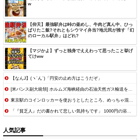
w
【仰天】最強駅弁は峠の釜めし、牛肉ど真ん中、ひっ
ぱりたこ飯?それともシウマイ弁当?地元民が推す「幻
のローカル駅弁」はどれ?
【マジかよ】ずっと独身でええわって思ったこと挙げ
てけww
【なんJ】(ヽ´ん`)「円安の止め方はこうだぞ」
[米バンス副大統領] ホルムズ海峡経由の石油天然ガス輸送を戦闘前の水準に戻す事を表明！
東京駅のコインロッカーを使おうとしたところ、めっちゃ混んでいるなか、鍵が...
「『貧乏人』だの書かれて悲しい気持ちです」 1000円の浴衣を楽しむ和装愛好家 涼やかな着こなしに寄せられた心ない声
人気記事