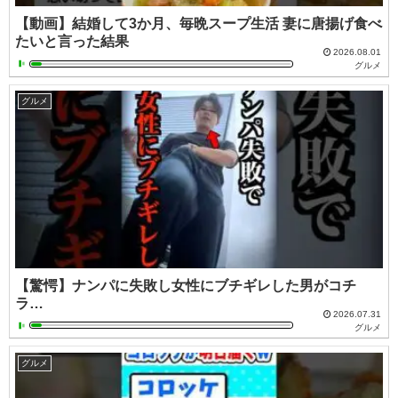
【動画】結婚して3か月、毎晩スープ生活 妻に唐揚げ食べ
たいと言った結果
2026.08.01
グルメ
グルメ
【驚愕】ナンパに失敗し女性にブチギレした男がコチ
ラ…
2026.07.31
グルメ
グルメ