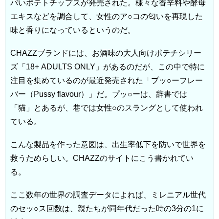
バいポテトチップスが発売された。様々な香辛料や酵母
エキスなどを調合して、女性のア○コの匂いを再現した
味と香りになっているというのだ。
CHAZZブランドには、お酒味の大人向けポテチシリー
ズ「18+ ADULTS ONLY」があるのだが、この中で特に
注目を集めているのが最近発売された「プッ○ーフレー
バー（Pussy flavour）」だ。プッ○ーは、辞書では
「猫」とあるが、巷では女性○のスラングとして使われ
ている。
こんな製品を作った意図は、出生率低下を防いで世界を
救うためらしい。CHAZZのサイトにこう書かれてい
る。
ここ数年の世界の調査データによれば、ミレニアル世代
のセッ○ス回数は、親たちが同年代だった時の3分の1に