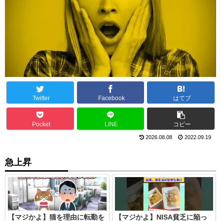
Twitter
Facebook
はてブ
Pocket
LINE
コピー
2026.08.08
2022.09.19
急上昇
【マジかよ】猫を理由に転勤を
【マジかよ】NISA貧乏に陥っ