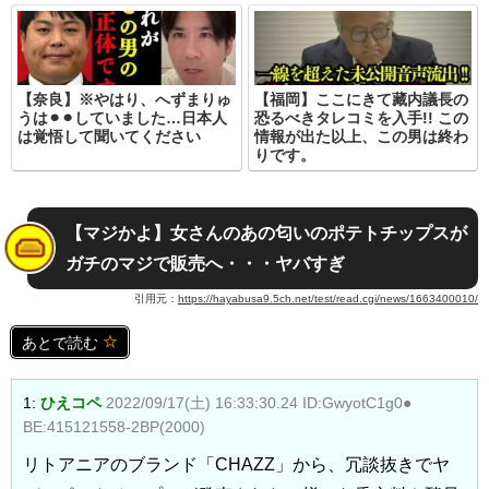
【奈良】※やはり、へずまりゅ
【福岡】ここにきて藏内議長の
うは⚫︎⚫︎していました…日本人
恐るべきタレコミを入手!! この
は覚悟して聞いてください
情報が出た以上、この男は終わ
りです。
【マジかよ】女さんのあの匂いのポテトチップスが
ガチのマジで販売へ・・・ヤバすぎ
引用元：
https://hayabusa9.5ch.net/test/read.cgi/news/1663400010/
あとで読む
1:
ひえコペ
2022/09/17(土) 16:33:30.24 ID:GwyotC1g0●
BE:415121558-2BP(2000)
リトアニアのブランド「CHAZZ」から、冗談抜きでヤ