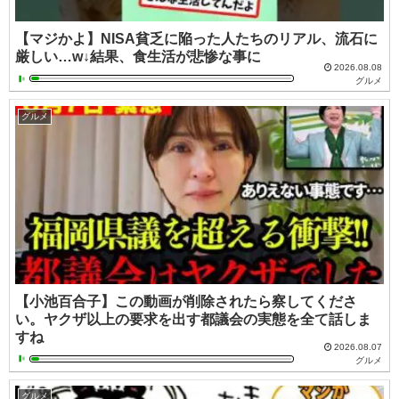
【マジかよ】NISA貧乏に陥った人たちのリアル、流石に
厳しい…w↓結果、食生活が悲惨な事に
2026.08.08
グルメ
グルメ
【小池百合子】この動画が削除されたら察してくださ
い。ヤクザ以上の要求を出す都議会の実態を全て話しま
すね
2026.08.07
グルメ
グルメ