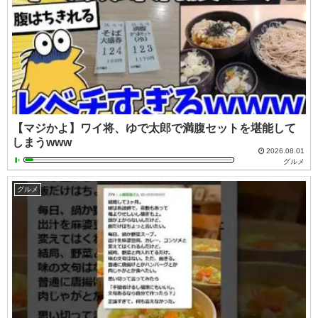
【マジかよ】ワイ将、ゆで太郎で満腹セットを堪能して
しまうwww
2026.08.01
グルメ
グルメ