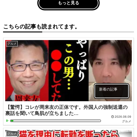
もっと見る
こちらの記事も読まれてます。
グルメ
新着の記事
【驚愕】コレが周来友の正体です。外国人の強制送還の
裏話を聞いて鳥肌が立ちました…
2026.08.09
グルメ
グルメ