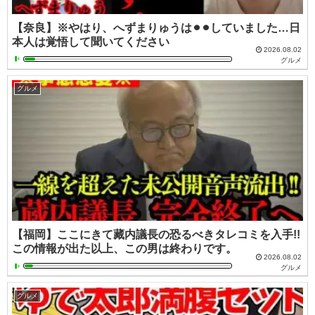
【奈良】※やはり、へずまりゅうは⚫︎⚫︎していました…日
本人は覚悟して聞いてください
2026.08.02
グルメ
グルメ
【福岡】ここにきて藏内議長の恐るべきタレコミを入手!!
この情報が出た以上、この男は終わりです。
2026.08.02
グルメ
グルメ