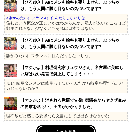
【ひろゆき】AIはメシも給料も要りません。ぶっちゃ
け、もう人間に勝ち目ないの気づいてます?
>誰かみたいにフランスに住んだりしないしな...
住むという概念が正しいかはわからんが、電力が安いところほど
頻用されるな。少なくともそれは日本ではない。
【ひろゆき】AIはメシも給料も要りません。ぶっちゃ
け、もう人間に勝ち目ないの気づいてます?
誰かみたいにフランスに住んだりしないしな。
【マジかよ】料理研究家リュウジさん、名古屋に美味し
い店はない発言で炎上してしまう・・・
※14 岐阜タンメンは岐阜ってついてんだから岐阜料理だろ。バ
カじゃないのか？
【マジかよ】消される覚悟で告発! 都議会からヤクザ並み
の要求を喰らい、圧力がかかりました。
理不尽だと感じる要求なら文書にして提出させなさいな
もっと見る