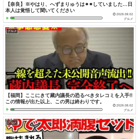
【奈良】※やはり、へずまりゅうは⚫︎⚫︎していました…日
本人は覚悟して聞いてください
2026.08.02
グルメ
グルメ
【福岡】ここにきて藏内議長の恐るべきタレコミを入手!!
この情報が出た以上、この男は終わりです。
2026.08.02
グルメ
グルメ