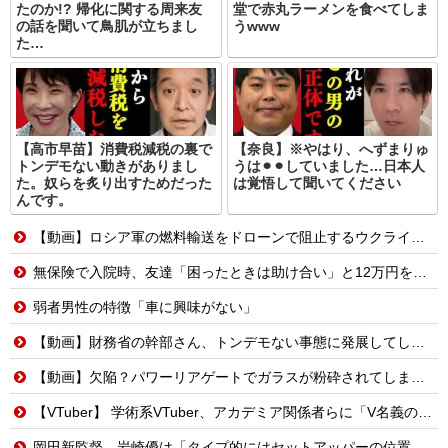
たのか!? 帰化に関する周来友
堂で赤丸ラーメンを食べてしま
の話を聞いて鳥肌が立ちまし
うwww
た…
【高市早苗】消費税減税の裏で
【奈良】※やはり、へずまりゅ
トンデモない動きがありまし
うは⚫︎⚫︎していました…日本人
た。奴らを炙り出すためだった
は覚悟して聞いてください
んです。
【動画】ロシア軍の燃料輸送をドローンで阻止するウクライナ。
無保険で入院時、友達「困ったときは助け合い」と12万円を用意してくれた→震災で友人の家倒壊。友人「お金返して」私「返す義務はないよ」→他友人に縁切りされたけど用意するべき？
弱者男性の特徴「車に興味がない」
【動画】財務省の幹部さん、トンデモない事態に発展してしまう…
【動画】欠陥？パワーリアゲートでガラスが粉砕されてしまうトヨタ・セコイア。
【VTuber】 学術系VTuber、アカデミア関係者らに「V名義の活動を本人の業績として証明できる形にしておいた方がいい」← どうやって証明しておけばいいんだろうな
岡田新監督、岩崎優は「タイプ的にはセットアッパーの位置が一番合うてる」←おーん