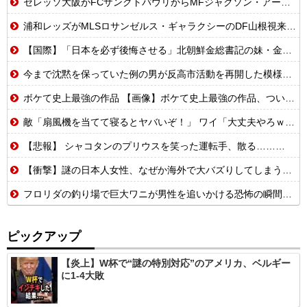
セレッソ大阪がFCザンクトパウリからMFジャクソン・アーバインを完全移籍で獲得と発表 「チームがさらに良くなる手助けをしたいと思っています」
浦和レッズがMLSロサンゼルス・ギャラクシーのDF山根視来を獲得へ 曺貴裁監督の湘南時代の教え子
【国際】「日本を必ず後悔させる」北朝鮮金総書記の妹・金与正氏 海自のミサイル実射実験に「日本の軍事大国化黙認しない」
今まで沈黙を保っていた例の男が反高市活動を再開した模様、財務省を手を組んでの返り咲きが狙いか？
ボケて史上最強の作品 【画像】ボケて史上最強の作品、ついに決まるｗｗｗｗｗｗｗｗ
敵「扇風機を当てて寝るとヤバいぞ！」 ワイ「大丈夫やろｗｗｗ」扇風機ポチー
【悲報】 シャコタンのプリウスを笑った運転手、散る………
【衝撃】謎の日本人女性、なぜか海外で大バズりしてしまうwww
フロリダの釣り場で巨大ワニが男性を追いかける恐怖の瞬間！！
ピックアップ
【炎上】W杯で“謎の特別対応”のアメリカ、ベルギー
に1-4大敗