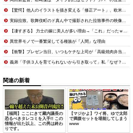
【驚愕】他人のイラストを描き変える「修正アート」、欧米で大炎上する理由…
実録拉致。歌舞伎町のド真ん中で撮影された拉致事件の映像がこちら。
【凄すぎる】 力士の嫁に美人が多い理由→「これ」だったｗｗｗｗｗｗｗ
異世界モノで一番繁栄してる種族が『人間』な理由
【衝撃】プレゼン当日、いつもケチな上司が「高級焼肉弁当奢ってやる」→怪しいので上司と俺の弁当を入れ替えた結果
義弟「子供３人を育てられないから引き取って」私「なぜ？」義弟「子なしだから。実子がいたら差別やらいじめっ子の心配があるけどいないから、ちょうどよかったね」→その後・・・
関連の新着
【福岡】ここにきて藏内議長の
【マジかよ】ワイ将、ゆで太郎
恐るべきタレコミを入手!! この
で満腹セットを堪能してしまう
情報が出た以上、この男は終わ
www
りです。