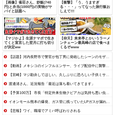
【画像】雀荘さん、炒飯(740
【衝撃】「う、うますぎ
円)と弁当(1000円)の実物がヤ
る・・・」ってなった旅行飯お
バイと話題へ
しえて!!!
【マジかよ】生涯ナマポで生き
【仰天】来来亭とかいうラーメ
てくと宣言した翌月に打ち切り
ンチェーン最高峰の店で食べま
が決定ww
くるぞwww
【話題】河内長野市で警官が包丁男に発砲したシーンのモザ無し映像が公開される。
【動画】メキシコのインフルエンサー、ライブ配信中に襲撃されて死亡。
【宮崎】マジ勘弁してほしい。久しぶりに恐ろしい子供ミサイルを見た。
渡邊渚さん、近況報告「最近は落ち着いてきてます」
【予算100万】 市長「特定外来生物クビアカは気持ち悪い虫だしそんな需要ないと思う」1匹300円相当の報奨金→初日に42万取られ焦り
イオンモール熊本の爆発、ガス管に残っていたLPガスが漏れたことが原因か 経産省が全国の大規模施設でガス供給設備の点検要請
【悲報】ワイ、職場でアミバ呼ばわりされる