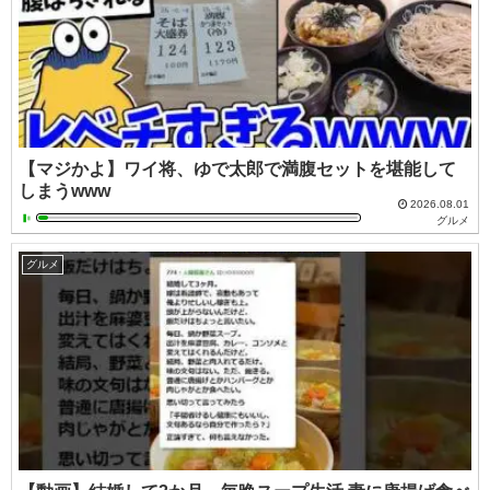
【マジかよ】ワイ将、ゆで太郎で満腹セットを堪能して
しまうwww
2026.08.01
グルメ
グルメ