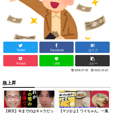
Twitter
Facebook
はてブ
Pocket
LINE
コピー
2026.07.30
2022.10.22
急上昇
【仰天】今までのはキャラだっ
【マジかよ】ワイちゃん、一風