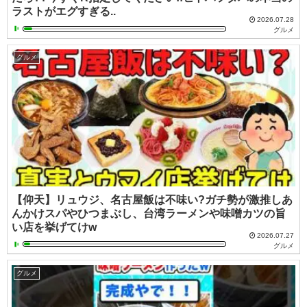
ラストがエグすぎる..
2026.07.28
グルメ
グルメ
【仰天】リュウジ、名古屋飯は不味い?ガチ勢が激推しあ
んかけスパやひつまぶし、台湾ラーメンや味噌カツの旨
い店を挙げてけw
2026.07.27
グルメ
グルメ