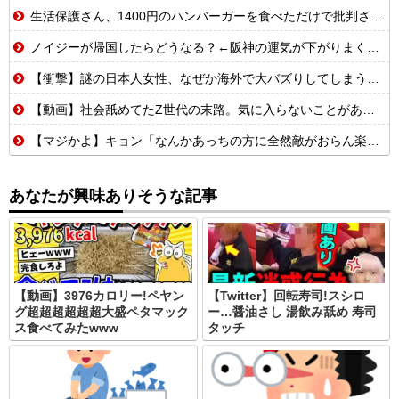
生活保護さん、1400円のハンバーガーを食べただけで批判される
ノイジーが帰国したらどうなる？←阪神の運気が下がりまくるやろな
【衝撃】謎の日本人女性、なぜか海外で大バズりしてしまうwww
【動画】社会舐めてたZ世代の末路。気に入らないことがあれば退職代行で即退職!理想の職場を求め続けた結果
【マジかよ】キョン「なんかあっちの方に全然敵がおらん楽園あるらしいで!」
あなたが興味ありそうな記事
【動画】3976カロリー!ペヤン
【Twitter】回転寿司!スシロ
グ超超超超超超大盛ペタマック
ー…醤油さし 湯飲み舐め 寿司
ス食べてみたwww
タッチ