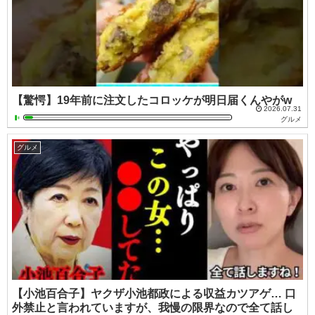
【驚愕】19年前に注文したコロッケが明日届くんやがw
2026.07.31
グルメ
グルメ
【小池百合子】ヤクザ小池都政による収益カツアゲ… 口
外禁止と言われていますが、我慢の限界なので全て話し