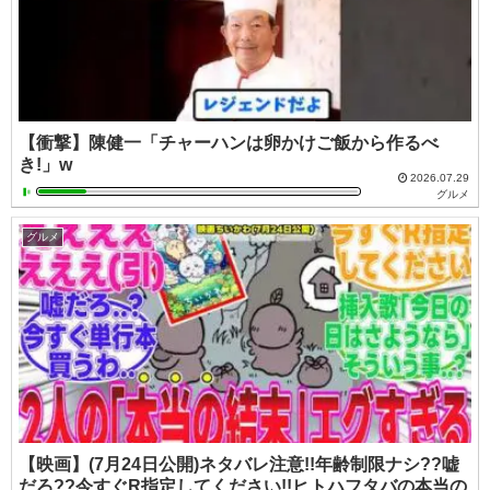
【衝撃】陳健一「チャーハンは卵かけご飯から作るべ
き!」w
2026.07.29
グルメ
グルメ
【映画】(7月24日公開)ネタバレ注意!!年齢制限ナシ??嘘
だろ??今すぐR指定してください!!ヒトハフタバの本当の