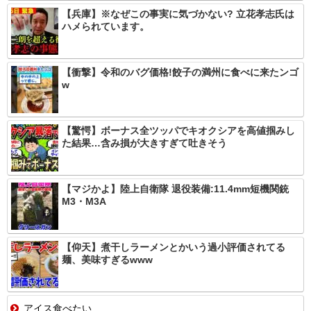
【兵庫】※なぜこの事実に気づかない? 立花孝志氏は
ハメられています。
【衝撃】令和のバグ価格!餃子の満州に食べに来たンゴ
w
【驚愕】ボーナス全ツッパでキオクシアを高値掴みし
た結果…含み損が大きすぎて吐きそう
【マジかよ】陸上自衛隊 退役装備:11.4mm短機関銃
M3・M3A
【仰天】煮干しラーメンとかいう過小評価されてる
麺、美味すぎるwww
アイス食べたい