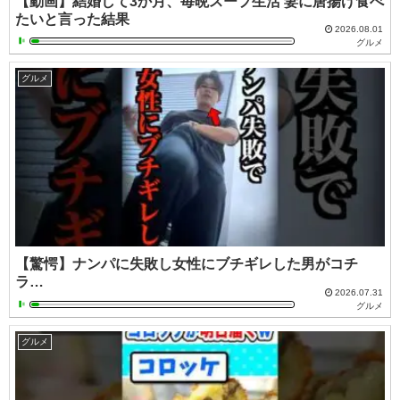
【動画】結婚して3か月、毎晩スープ生活 妻に唐揚げ食べ
たいと言った結果
2026.08.01
グルメ
グルメ
【驚愕】ナンパに失敗し女性にブチギレした男がコチ
ラ…
2026.07.31
グルメ
グルメ