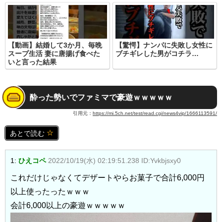
【動画】結婚して3か月、毎晩
【驚愕】ナンパに失敗し女性に
スープ生活 妻に唐揚げ食べた
ブチギレした男がコチラ…
いと言った結果
酔った勢いでファミマで豪遊ｗｗｗｗｗ
引用元：
https://mi.5ch.net/test/read.cgi/news4vip/1666113591/
あとで読む
1:
ひえコペ
2022/10/19(水) 02:19:51.238 ID:Yvkbjsxy0
これだけじゃなくてデザートやらお菓子で合計6,000円
以上使ったったｗｗｗ
会計6,000以上の豪遊ｗｗｗｗｗ