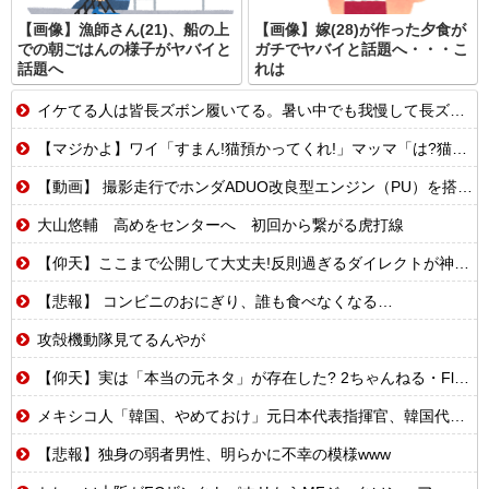
【画像】漁師さん(21)、船の上
【画像】嫁(28)が作った夕食が
での朝ごはんの様子がヤバイと
ガチでヤバイと話題へ・・・こ
話題へ
れは
イケてる人は皆長ズボン履いてる。暑い中でも我慢して長ズボン履いてる。半ズボンはモテ無い。厳しいって
【マジかよ】ワイ「すまん!猫預かってくれ!」マッマ「は?猫嫌いなんだけど…」
【動画】 撮影走行でホンダADUO改良型エンジン（PU）を搭載したアストンマーチンが“いい音”と話題に
大山悠輔 高めをセンターへ 初回から繋がる虎打線
【仰天】ここまで公開して大丈夫!反則過ぎるダイレクトが神すぎ!
【悲報】 コンビニのおにぎり、誰も食べなくなる…
攻殻機動隊見てるんやが
【仰天】実は「本当の元ネタ」が存在した? 2ちゃんねる・Flash・平成の最恐都市伝説5選
メキシコ人「韓国、やめておけ」元日本代表指揮官、韓国代表の新監督有力候補に急浮上！【海外の反応】
【悲報】独身の弱者男性、明らかに不幸の模様www