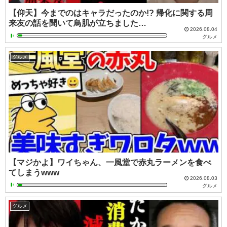
【仰天】今までのはキャラだったのか!? 帰化に関する周
来友の話を聞いて鳥肌が立ちました…
2026.08.04
グルメ
グルメ
【マジかよ】ワイちゃん、一風堂で赤丸ラーメンを食べ
てしまうwww
2026.08.03
グルメ
グルメ