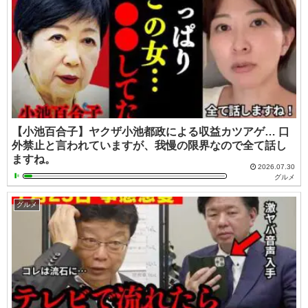
【小池百合子】ヤクザ小池都政による収益カツアゲ… 口
外禁止と言われていますが、我慢の限界なので全て話し
ますね。
2026.07.30
グルメ
グルメ