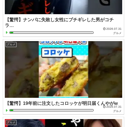
【驚愕】ナンパに失敗し女性にブチギレした男がコチ
ラ…
2026.07.31
グルメ
グルメ
【驚愕】19年前に注文したコロッケが明日届くんやがw
2026.07.31
グルメ
グルメ