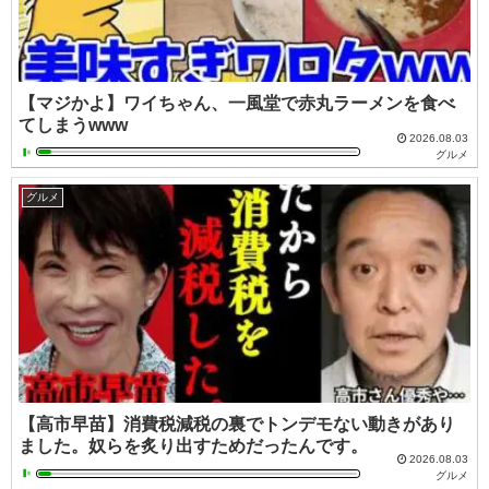
【マジかよ】ワイちゃん、一風堂で赤丸ラーメンを食べ
てしまうwww
2026.08.03
グルメ
グルメ
【高市早苗】消費税減税の裏でトンデモない動きがあり
ました。奴らを炙り出すためだったんです。
2026.08.03
グルメ