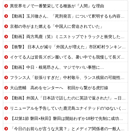
異世界モノで一番繁栄してる種族が『人間』な理由
【動画】玉川徹さん、「死刑発言」について釈明するも内容がクソすぎて更に大炎上……
京都の寺がまた燃える「中国人に脅迫されていた」
【動画】両方馬鹿（笑）ミニストップでトラックと衝突したドラレコが（ノ∇`）
【衝撃】 日本人が減り「外国人が増えた」市区町村ランキング…TOP5がこちらｗｗｗｗｗｗ
イケてる人は皆長ズボン履いてる。暑い中でも我慢して長ズボン履いてる。半ズボンはモテ無い。厳しいって
【動画】中日・根尾昂さん、マジでヤバい事態に…
フランス人「欲張りすぎだ」中村敬斗、ランス残留の可能性を会長が示唆！移籍金が交渉の壁に..現地サポの本音がこれ！【海外の反応】
大山悠輔 高めをセンターへ 初回から繋がる虎打線
【動画】外国人「日本語で話したのに英語で返された!」→日本人「まず発音を聞かせろ」
リニューアルを予告していた鹿児島ユナイテッドの“ゆないくー”、ホーム開幕戦に新フェイスで登場
【J2第1節 磐田×秋田】磐田は開始わずか18秒で先制に成功するも追いつかれドロー 秋葉新体制の初白星はお預けに
「今日のお前らが言うな大賞？」とメディア関係者の一般人への苦言にツッコミ殺到、被災地の避難所でカメラまわすのは……