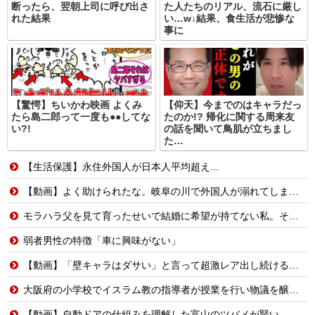
断ったら、翌朝上司に呼び出さ
た人たちのリアル、流石に厳し
れた結果
い…w↓結果、食生活が悲惨な
事に
【驚愕】ちいかわ映画 よくみ
【仰天】今までのはキャラだっ
たら島二郎って一度も●●してな
たのか!? 帰化に関する周来友
い?!
の話を聞いて鳥肌が立ちまし
た…
【生活保護】永住外国人が日本人平均超え...
【動画】よく助けられたな。岐阜の川で外国人が溺れてしまう事故。
モラハラ父を見て育ったせいで結婚に希望が持てない私。それなのに長男から結婚を急かされてしまい…
弱者男性の特徴「車に興味がない」
【動画】「壁キャラはダサい」と言って超激レア出し続ける脳キンw
大阪府の小学校でイスラム教の指導者が授業を行い物議を醸す！ #大阪 #イスラム教 #モスク
【動画】自動ドアの仕組みを理解した富山のツバメが賢い。