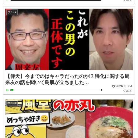
グルメ
【仰天】今までのはキャラだったのか!? 帰化に関する周
来友の話を聞いて鳥肌が立ちました…
2026.08.04
グルメ
グルメ