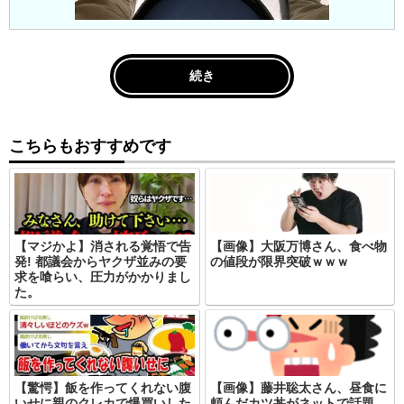
続き
こちらもおすすめです
【マジかよ】消される覚悟で告
【画像】大阪万博さん、食べ物
発! 都議会からヤクザ並みの要
の値段が限界突破ｗｗｗ
求を喰らい、圧力がかかりまし
た。
【驚愕】飯を作ってくれない腹
【画像】藤井聡太さん、昼食に
いせに親のクレカで爆買いした
頼んだカツ丼がネットで話題