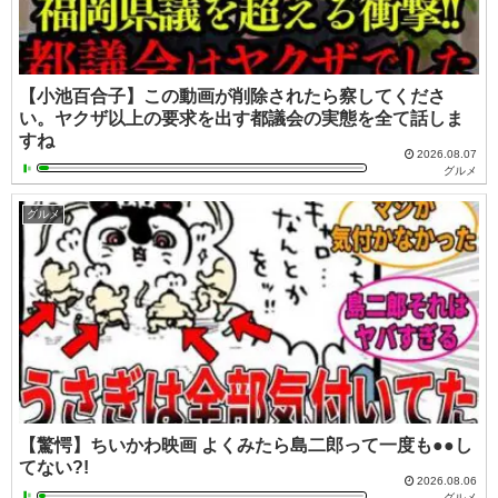
【小池百合子】この動画が削除されたら察してくださ
い。ヤクザ以上の要求を出す都議会の実態を全て話しま
すね
2026.08.07
グルメ
グルメ
【驚愕】ちいかわ映画 よくみたら島二郎って一度も●●し
てない?!
2026.08.06
グルメ