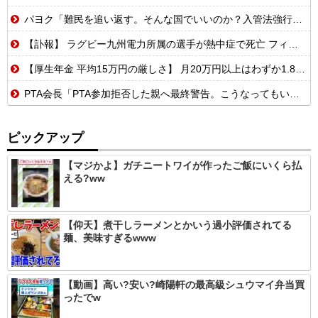
パヨク「難民を追い返す。そんな国でいいのか？入管法強行抗議！」 [8/8]
【訃報】 ラグビー九州電力所属の選手が熱中症で死亡 フィジー出身の26歳
【厚生年金 平均15万円の厳しさ】 月20万円以上はわずか1.8割、高齢夫婦は毎月4.2万円の赤字に
PTA会長「PTA参加拒否した親へ最終警告。こうなってもいい？」
ピックアップ
【マジかよ】ガチニートワイが作ったご飯にいくら払
える?ww
【仰天】煮干しラーメンとかいう過小評価されてる
麺、美味すぎるwww
【動画】高い?安い?崎陽軒の最高級シュウマイ弁当買
ったでw