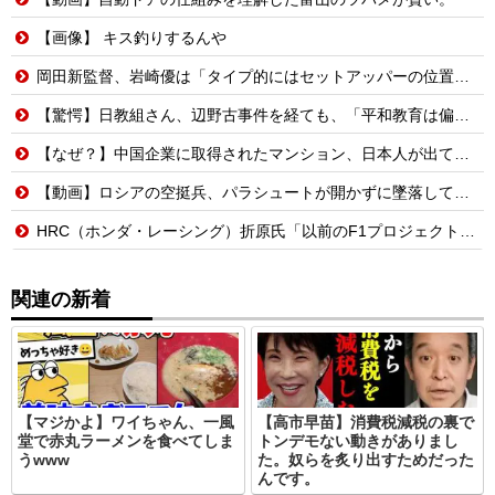
【画像】 キス釣りするんや
岡田新監督、岩崎優は「タイプ的にはセットアッパーの位置が一番合うてる」←おーん
【驚愕】日教組さん、辺野古事件を経ても、「平和教育は偏っていない!」
【なぜ？】中国企業に取得されたマンション、日本人が出ていきネパール人で埋まる
【動画】ロシアの空挺兵、パラシュートが開かずに墜落してしまう。
HRC（ホンダ・レーシング）折原氏「以前のF1プロジェクトを経験した専門家を何人か呼び戻しました」
関連の新着
【マジかよ】ワイちゃん、一風
【高市早苗】消費税減税の裏で
堂で赤丸ラーメンを食べてしま
トンデモない動きがありまし
うwww
た。奴らを炙り出すためだった
んです。