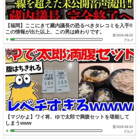
【福岡】ここにきて藏内議長の恐るべきタレコミを入手!!
この情報が出た以上、この男は終わりです。
2026.08.02
グルメ
グルメ
【マジかよ】ワイ将、ゆで太郎で満腹セットを堪能して
しまうwww
2026.08.01
グルメ