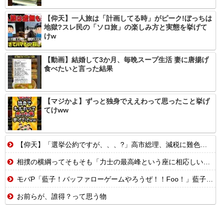
【仰天】一人旅は「計画してる時」がピーク!ぼっちは
地獄?スレ民の「ソロ旅」の楽しみ方と実態を挙げて
けw
【動画】結婚して3か月、毎晩スープ生活 妻に唐揚げ
食べたいと言った結果
【マジかよ】ずっと独身でええわって思ったこと挙げ
てけww
【仰天】「選挙公約ですが、、、?」高市総理、減税に難色を示し続ける玉木代表らを「煽りまくるwwwww」
相撲の横綱ってそもそも「力士の最高峰という座に相応しいかどうか」で決めるべきであって横綱に相応しい者がいないなら別に不在でもいいはずだよな
モバP「藍子！バッファローゲームやろうぜ！！Foo！」藍子「いいですよ。そのかわり」
お前らが、誰得？って思う物