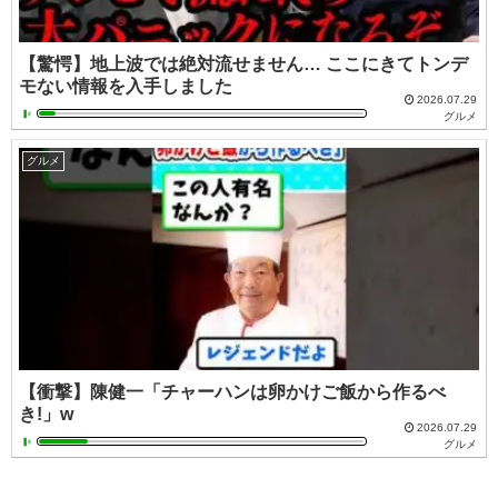
【驚愕】地上波では絶対流せません… ここにきてトンデ
モない情報を入手しました
2026.07.29
グルメ
グルメ
【衝撃】陳健一「チャーハンは卵かけご飯から作るべ
き!」w
2026.07.29
グルメ