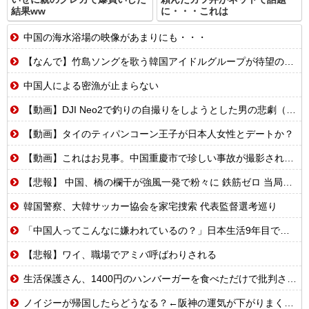
結果ww
に・・・これは
中国の海水浴場の映像があまりにも・・・
【なんで】竹島ソングを歌う韓国アイドルグループが待望の日本デビュー
中国人による密漁が止まらない
【動画】DJI Neo2で釣りの自撮りをしようとした男の悲劇（ノ∇`）
【動画】タイのティパンコーン王子が日本人女性とデートか？
【動画】これはお見事。中国重慶市で珍しい事故が撮影される。
【悲報】 中国、橋の欄干が強風一発で粉々に 鉄筋ゼロ 当局「接着剤でくっつけただけ」「正常で、品質問題はない」
韓国警察、大韓サッカー協会を家宅捜索 代表監督選考巡り
「中国人ってこんなに嫌われているの？」日本生活9年目で明かす本心！
【悲報】ワイ、職場でアミバ呼ばわりされる
生活保護さん、1400円のハンバーガーを食べただけで批判される
ノイジーが帰国したらどうなる？←阪神の運気が下がりまくるやろな