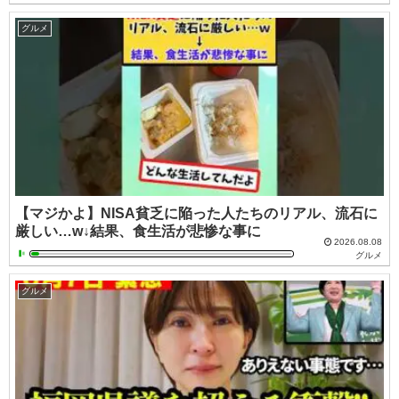
グルメ
【マジかよ】NISA貧乏に陥った人たちのリアル、流石に
厳しい…w↓結果、食生活が悲惨な事に
2026.08.08
グルメ
グルメ