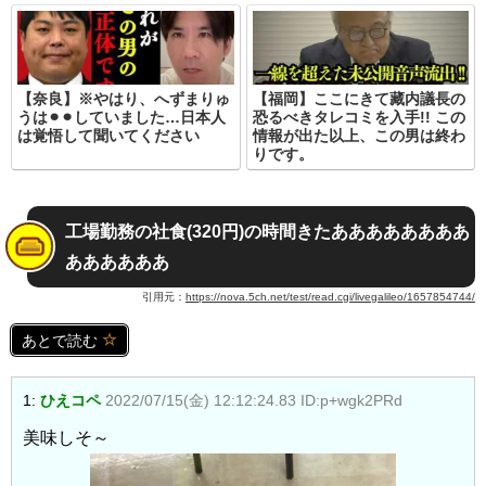
【奈良】※やはり、へずまりゅ
【福岡】ここにきて藏内議長の
うは⚫︎⚫︎していました…日本人
恐るべきタレコミを入手!! この
は覚悟して聞いてください
情報が出た以上、この男は終わ
りです。
工場勤務の社食(320円)の時間きたああああああああ
ああああああ
引用元：
https://nova.5ch.net/test/read.cgi/livegalileo/1657854744/
あとで読む
1:
ひえコペ
2022/07/15(金) 12:12:24.83 ID:p+wgk2PRd
美味しそ～