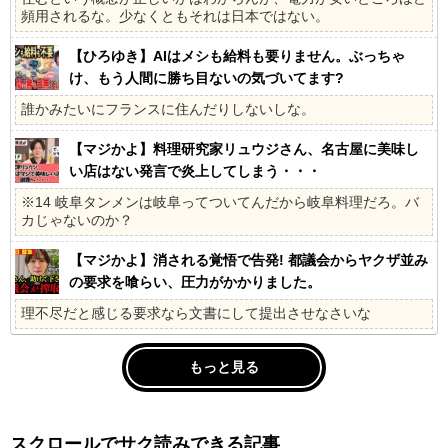
頻用されるな。少なくともそれは日本ではない。
【ひろゆき】AIはメシも給料も要りません。ぶっちゃ
け、もう人間に勝ち目ないの気づいてます?
誰かみたいにフランスに住んだりしないしな。
【マジかよ】料理研究家リュウジさん、名古屋に美味し
い店はない発言で炎上してしまう・・・
※14 岐阜タンメンは岐阜ってついてんだから岐阜料理だろ。バ
カじゃないのか？
【マジかよ】消される覚悟で告発! 都議会からヤクザ並み
の要求を喰らい、圧力がかかりました。
理不尽だと感じる要求なら文書にして提出させなさいな
もっと見る
スクロールでサク読みできる記事