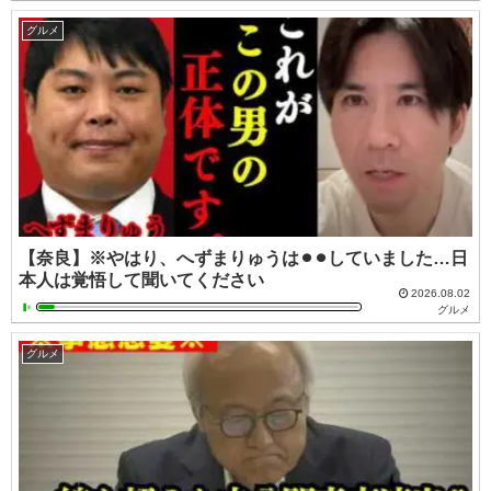
グルメ
【奈良】※やはり、へずまりゅうは⚫︎⚫︎していました…日
本人は覚悟して聞いてください
2026.08.02
グルメ
グルメ