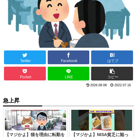
Twitter
Facebook
はてブ
Pocket
LINE
コピー
2026.08.08
2022.07.16
急上昇
【マジかよ】猫を理由に転勤を
【マジかよ】NISA貧乏に陥っ