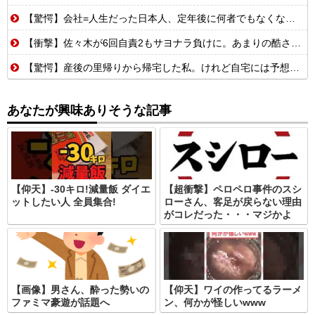
【驚愕】会社=人生だった日本人、定年後に何者でもなくなるwww
【衝撃】佐々木が6回自責2もサヨナラ負けに。あまりの酷さにドン引きするドジャースファン
【驚愕】産後の里帰りから帰宅した私。けれど自宅には予想もしない人物が住み着いており……義父「お!嫁ちゃんお疲れ!俺もしばらく厄介になるよ」ギャンブル中毒&借金まみれな義父だった!
あなたが興味ありそうな記事
【仰天】-30キロ!減量飯 ダイエ
【超衝撃】ペロペロ事件のスシ
ットしたい人 全員集合!
ローさん、客足が戻らない理由
がコレだった・・・マジかよ
【画像】男さん、酔った勢いの
【仰天】ワイの作ってるラーメ
ファミマ豪遊が話題へ
ン、何かが怪しいwww