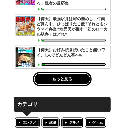
る」読者の反応集
【仰天】最強駅弁は峠の釜めし、牛肉
ど真ん中、ひっぱりたこ飯?それともシ
ウマイ弁当?地元民が推す「幻のローカ
ル駅弁」はどれ?
【仰天】お好み焼き焼いたこと無いワ
イ、1人でどんどん亭へw
もっと見る
カテゴリ
エンタメ
政治
グルメ
ゲーム