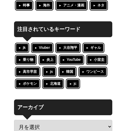
時事
海外
アニメ・漫画
ネタ
注目されているキーワード
jk
Vtuber
大谷翔平
ギャル
乗り物
炎上
YouTube
小室圭
高市早苗
js
韓国
ワンピース
ポケモン
北海道
jc
アーカイブ