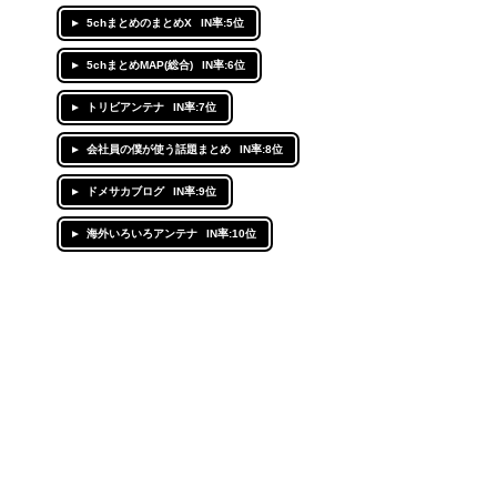
5chまとめのまとめX
IN率:5位
5chまとめMAP(総合)
IN率:6位
トリビアンテナ
IN率:7位
会社員の僕が使う話題まとめ
IN率:8位
ドメサカブログ
IN率:9位
海外いろいろアンテナ
IN率:10位