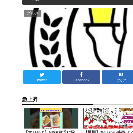
グルメ
Twitter
Facebook
はてブ
急上昇
【マジかよ】NISA貧乏に陥
【驚愕】ちいかわ映画 よ