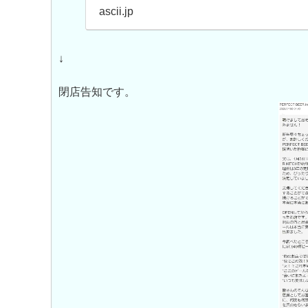
ascii.jp
↓
閉店告知です。