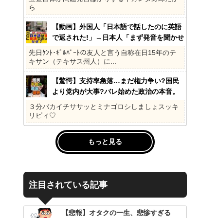
ら
【動画】外国人「日本語で話したのに英語
で返された!」→日本人「まず発音を聞かせ
ろ」
先日ｹﾝﾄ･ｷﾞﾙﾊﾞｰﾄの友人と言う自称在日15年のテ
キサン（テキサス州人）に...
【驚愕】支持率急落…まだ権力争い?国民
より党内が大事?バレ始めた政治の本音。
41%の衝撃、その理由。選挙しか見てない
３分バカイチササッとミナゴロシしましょスッキ
の?国民不在の政治が限界!
リピィ♡
もっと見る
注目されている記事
【悲報】オタクの一生、悲惨すぎる