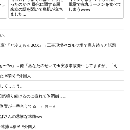
●し
ったのか!? 帰化に関する周
風堂で赤丸ラーメンを食べて
来友の話を聞いて鳥肌が立ち
しまうwww
ました…
い。
冷蔵庫”『ど冷えもんBOX』→工事現場やゴルフ場で導入続々と話題
?w」→俺「あなたのせいで玉突き事故発生してますが」「え!?」
 #移民 #外国人
してしまう。
怒鳴り続けるのに疲れて体調崩し...
位置が一番合うてる」←おーん
ばさんの悲惨な末路ww
捕 #移民 #外国人