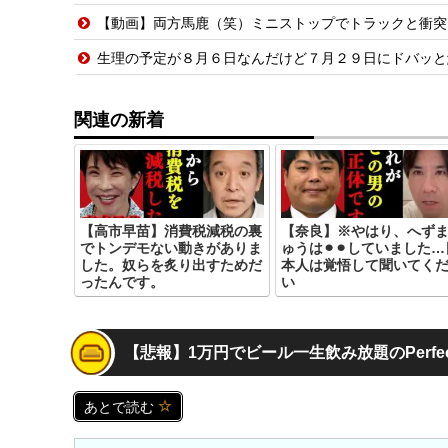
【動画】両方馬鹿（笑）ミニストップでトラックと衝突
生理の予定が８月６日なんだけど７月２９日にドバッと
関連の新着
【高市早苗】消費税減税の裏
【奈良】※やはり、へず
でトンデモない動きがありま
ゅうは⚫︎⚫︎していました…
した。奴らを炙り出すためだ
本人は覚悟して聞いてく
ったんです。
い
【悲報】1万円でビール一生飲み放題のPerfe
あとで読む