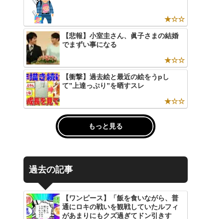
★☆☆
【悲報】小室圭さん、眞子さまの結婚
でまずい事になる
★☆☆
【衝撃】過去絵と最近の絵をうpし
て”上達っぷり”を晒すスレ
★☆☆
もっと見る
過去の記事
【ワンピース】「飯を食いながら、普
通にロキの戦いを観戦していたルフィ
があまりにもクズ過ぎてドン引きす