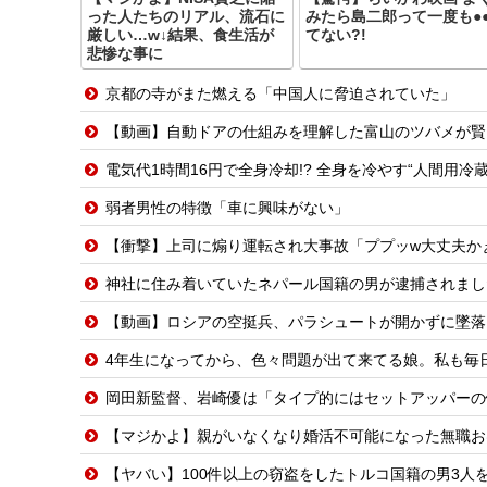
った人たちのリアル、流石に
みたら島二郎って一度も●
厳しい…w↓結果、食生活が
てない?!
悲惨な事に
京都の寺がまた燃える「中国人に脅迫されていた」
【動画】自動ドアの仕組みを理解した富山のツバメが賢
電気代1時間16円で全身冷却!? 全身を冷やす“人間用
弱者男性の特徴「車に興味がない」
【衝撃】上司に煽り運転され大事故「ププッw大丈夫かぁ〜
神社に住み着いていたネパール国籍の男が逮捕されました
【動画】ロシアの空挺兵、パラシュートが開かずに墜落
4年生になってから、色々問題が出て来てる娘。私も毎日
岡田新監督、岩崎優は「タイプ的にはセットアッパーの
【マジかよ】親がいなくなり婚活不可能になった無職お
【ヤバい】100件以上の窃盗をしたトルコ国籍の男3人を逮