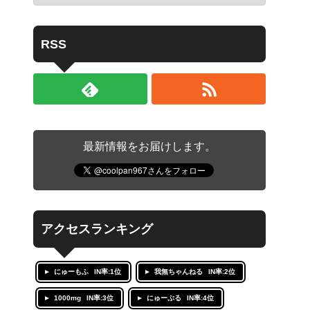
RSS
最新情報をお届けします。
アクセスランキング
にゅーもふ
IN率:1位
我無ちゃんねる
IN率:2位
1000mg
IN率:3位
にゅーぷる
IN率:4位