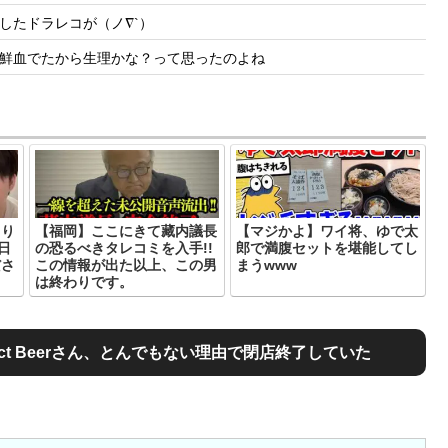
したドラレコが（ノ∇`）
鮮血でたから生理かな？って思ったのよね
まり
【福岡】ここにきて藏内議長
【マジかよ】ワイ将、ゆで太
日
の恐るべきタレコミを入手!!
郎で満腹セットを堪能してし
ださ
この情報が出た以上、この男
まうwww
は終わりです。
ct Beerさん、とんでもない理由で閉店終了していた