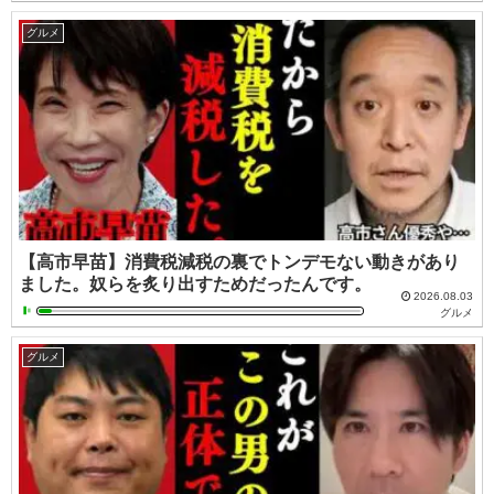
グルメ
【高市早苗】消費税減税の裏でトンデモない動きがあり
ました。奴らを炙り出すためだったんです。
2026.08.03
グルメ
グルメ