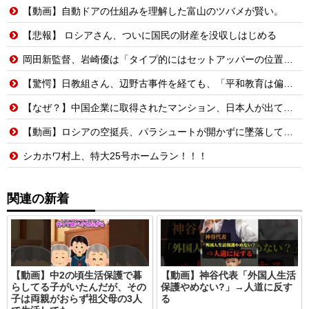
【動画】自動ドアの仕組みを理解した富山のツバメが賢い。
【悲報】 ロシアさん、ついに国民の財産を没収しはじめる
岡田新監督、岩崎優は「タイプ的にはセットアッパーの位置が一番合うてる」←おーん
【驚愕】日教組さん、辺野古事件を経ても、「平和教育は偏っていない!」
【なぜ？】中国企業に取得されたマンション、日本人が出ていきネパール人で埋まる
【動画】ロシアの空挺兵、パラシュートが開かずに墜落してしまう。
シカホワ村上、特大25号ホームラン！！！
関連の新着
【動画】中2の頃生活保護で暮
【動画】神谷代表「外国人生活
らしてる子がいたんだが、その
保護やめない?」→人道に反す
子は両親がおらず祖父母の3人
る