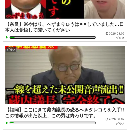
【奈良】※やはり、へずまりゅうは⚫︎⚫︎していました…日
本人は覚悟して聞いてください
2026.08.02
グルメ
グルメ
【福岡】ここにきて藏内議長の恐るべきタレコミを入手!!
この情報が出た以上、この男は終わりです。
2026.08.02
グルメ