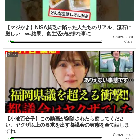
【マジかよ】NISA貧乏に陥った人たちのリアル、流石に
厳しい…w↓結果、食生活が悲惨な事に
2026.08.08
グルメ
グルメ
【小池百合子】この動画が削除されたら察してくださ
い。ヤクザ以上の要求を出す都議会の実態を全て話しま
すね
2026.08.07