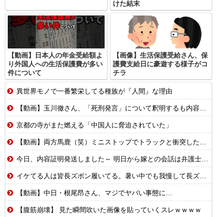
けた結末
【動画】日本人の年金受給額よ
【画像】生活保護受給さん、保
り外国人への生活保護費が多い
護費支給日に豪遊する様子がコ
件について
チラ
異世界モノで一番繁栄してる種族が『人間』な理由
【動画】玉川徹さん、「死刑発言」について釈明するも内容がクソすぎて更に大炎上……
京都の寺がまた燃える「中国人に脅迫されていた」
【動画】両方馬鹿（笑）ミニストップでトラックと衝突したドラレコが（ノ∇`）
今日、内容証明発送しました～ 明日から嫁との会話は弁護士通してになるはず！
イケてる人は皆長ズボン履いてる。暑い中でも我慢して長ズボン履いてる。半ズボンはモテ無い。厳しいって
【動画】中日・根尾昂さん、マジでヤバい事態に…
【腹筋崩壊】 見た瞬間吹いた画像を貼っていくスレｗｗｗｗ