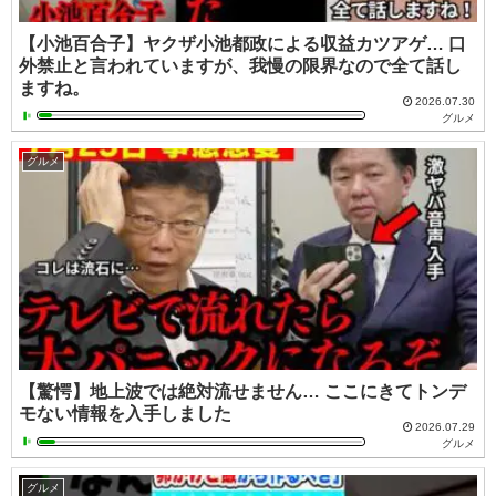
【小池百合子】ヤクザ小池都政による収益カツアゲ… 口
外禁止と言われていますが、我慢の限界なので全て話し
ますね。
2026.07.30
グルメ
グルメ
【驚愕】地上波では絶対流せません… ここにきてトンデ
モない情報を入手しました
2026.07.29
グルメ
グルメ