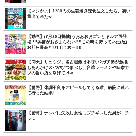
【マジかよ】1280円の生姜焼き定食注文したら、凄い
量出て来たw
【動画】(7月20日掲載)うおおおおゴンとキルア再登
場!!!!興奮がおさまらない!!!!この時を待っていた(泣)
お前ら最高だぜ!!!!うおー!!!!
【仰天】リュウジ、名古屋飯は不味い?ガチ勢が激推
しあんかけスパやひつまぶし、台湾ラーメンや味噌カ
ツの旨い店を挙げてけw
【驚愕】体調不良をアピールしてくる猫、病院に連れ
て行った結果!
【驚愕】ナンパに失敗し女性にブチギレした男がコチ
ラ…