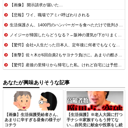
【画像】 開示請求が届いた…
【悲報】ワイ、職場でアミバ呼ばわりされる
生活保護さん、1400円のハンバーガーを食べただけで批判される
ノイジーが帰国したらどうなる？←阪神の運気が下がりまくるやろな
【驚愕】会社=人生だった日本人、定年後に何者でもなくなるwww
【衝撃】佐々木が6回自責2もサヨナラ負けに。あまりの酷さにドン引きするドジャースファン
【驚愕】産後の里帰りから帰宅した私。けれど自宅には予想もしない人物が住み着いており……義父「お!嫁ちゃんお疲れ!俺もしばらく厄介になるよ」ギャンブル中毒&借金まみれな義父だった!
あなたが興味ありそうな記事
【画像】生活保護受給者さん、
【生活保護】※老人大国に打つ
あまりに辛すぎる昼食の様子が
手ナシ※家族すらもう持てな
コチラ
い…自民党に献金や投票をし続