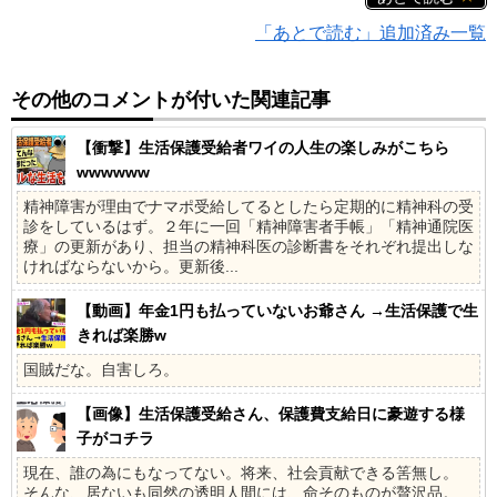
「あとで読む」追加済み一覧
その他のコメントが付いた関連記事
【衝撃】生活保護受給者ワイの人生の楽しみがこちら
wwwwww
精神障害が理由でナマポ受給してるとしたら定期的に精神科の受
診をしているはず。２年に一回「精神障害者手帳」「精神通院医
療」の更新があり、担当の精神科医の診断書をそれぞれ提出しな
ければならないから。更新後...
【動画】年金1円も払っていないお爺さん →生活保護で生
きれば楽勝w
国賊だな。自害しろ。
【画像】生活保護受給さん、保護費支給日に豪遊する様
子がコチラ
現在、誰の為にもなってない。将来、社会貢献できる筈無し。
そんな、居ないも同然の透明人間には、命そのものが贅沢品。