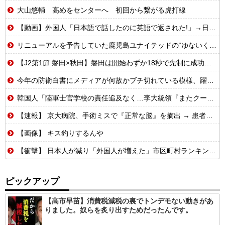
大山悠輔 高めをセンターへ 初回から繋がる虎打線
【動画】外国人「日本語で話したのに英語で返された!」→日本人「まず発音を聞かせろ」
リニューアルを予告していた鹿児島ユナイテッドの“ゆないくー”、ホーム開幕戦に新フェイスで登場
【J2第1節 磐田×秋田】磐田は開始わずか18秒で先制に成功するも追いつかれドロー 秋葉新体制の初白星はお預けに
今年の防衛白書にメディアが何故かブチ切れている模様、躍起になって批判するも逆に有権者からは……
韓国人「陸軍士官学校の責任追及なく…李大統領『またクーデター起こす可能性』と警告」
【速報】 京大病院、手術ミスで『正常な脳』を摘出 → 患者は自発呼吸不可能な植物状態に
【画像】 キス釣りするんや
【衝撃】 日本人が減り「外国人が増えた」市区町村ランキング…TOP5がこちらｗｗｗｗｗｗ
ピックアップ
【高市早苗】消費税減税の裏でトンデモない動きがあ
りました。奴らを炙り出すためだったんです。