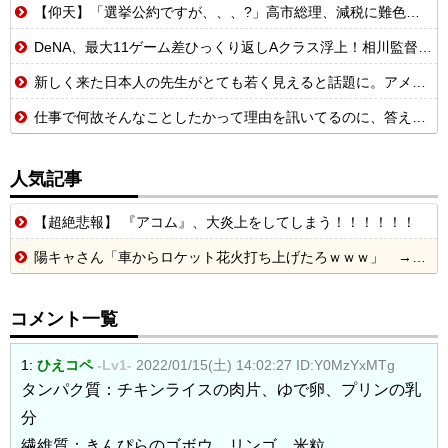
【仰天】「選挙公約ですが、、、?」高市総理、減税に難色を示し続ける玉木代表らを「煽りまくるwwwww」
DeNA、最大11ゲーム差ひっくり返しAクラス浮上！相川監督、笑みがこぼれる
新しく来た日本人の先生がとても若く見えると話題に。アメリカ人から『日本人...
仕事で何故そんなことしたかって理由を訊いてるのに、答えずただ謝るだけの奴って何なんや？
人気記事
【超絶悲報】 『アコム』、大炎上をしてしまう！！！！！！
陽キャさん「車からロケット花火打ち上げたろｗｗｗ」 → サンルーフが閉まっていて無事車内に発射
コメント一覧
1:
ひえコペ
-Lv1-
2022/01/15(土) 14:02:27
ID:Y0MzYxMTg
タンパク質：チキンライスの肉片、ゆで卵、プリンの乳
分
繊維質：きんぴらのゴボウ、リンゴ、米粒