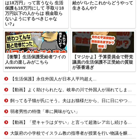
は18万円」って言うなら 生活
給がバレたこれからどうやって
保護も18万円にして 手取り18
生きるんや?
万円以下の人からは 税金取ら
ないようにするべきじゃな
い?』
【衝撃】生活保護受給者ワイの
【マジかよ】予算委員会で野党
人生の楽しみがこちら
議員の生活保護不正受給の質疑
wwwwww
が茶番過ぎ
【生活保護】永住外国人が日本人平均超え...
【動画】よく助けられたな。岐阜の川で外国人が溺れてしまう事故。
飼ってる子猫が氏にそう。夫はお猫様だから、日に日にやつれていく子猫を見て狼狽して...
弱者男性の特徴「車に興味がない」
【動画】「壁キャラはダサい」と言って超激レア出し続ける脳キンw
大阪府の小学校でイスラム教の指導者が授業を行い物議を醸す！ #大阪 #イスラム教 #モスク