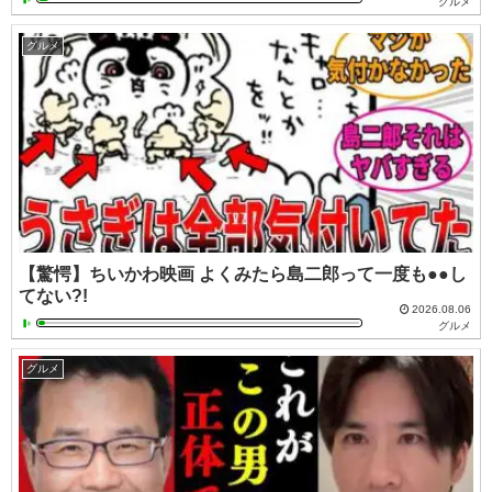
グルメ
グルメ
【驚愕】ちいかわ映画 よくみたら島二郎って一度も●●し
てない?!
2026.08.06
グルメ
グルメ