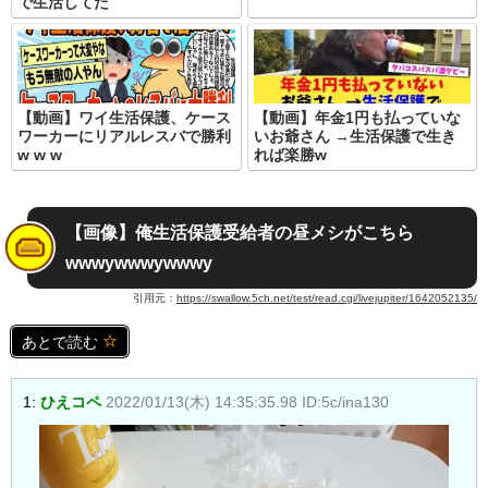
で生活してた
【動画】ワイ生活保護、ケース
【動画】年金1円も払っていな
ワーカーにリアルレスバで勝利
いお爺さん →生活保護で生き
w w w
れば楽勝w
【画像】俺生活保護受給者の昼メシがこちら
wwwywwwywwwy
引用元：
https://swallow.5ch.net/test/read.cgi/livejupiter/1642052135/
あとで読む
1:
ひえコペ
2022/01/13(木) 14:35:35.98 ID:5c/ina130