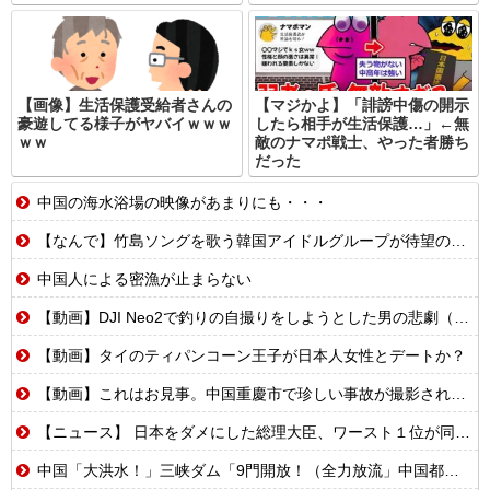
【画像】生活保護受給者さんの
【マジかよ】「誹謗中傷の開示
豪遊してる様子がヤバイｗｗｗ
したら相手が生活保護…」←無
ｗｗ
敵のナマポ戦士、やった者勝ち
だった
中国の海水浴場の映像があまりにも・・・
【なんで】竹島ソングを歌う韓国アイドルグループが待望の日本デビュー
中国人による密漁が止まらない
【動画】DJI Neo2で釣りの自撮りをしようとした男の悲劇（ノ∇`）
【動画】タイのティパンコーン王子が日本人女性とデートか？
【動画】これはお見事。中国重慶市で珍しい事故が撮影される。
【ニュース】 日本をダメにした総理大臣、ワースト１位が同点でこの人ｗｗｗｗｗｗ
中国「大洪水！」三峡ダム「9門開放！（全力放流」中国都市「三峡沿線の道路水没」中国政府「高速道路封鎖！」中国ダム「緊急放流に合わせて開門（土砂崩れ発生」→