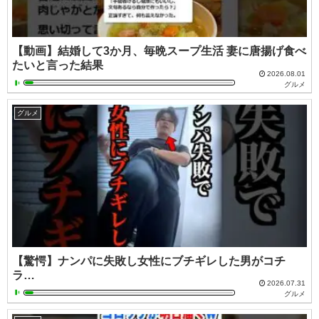
【動画】結婚して3か月、毎晩スープ生活 妻に唐揚げ食べ
たいと言った結果
2026.08.01
グルメ
グルメ
【驚愕】ナンパに失敗し女性にブチギレした男がコチ
ラ…
2026.07.31
グルメ