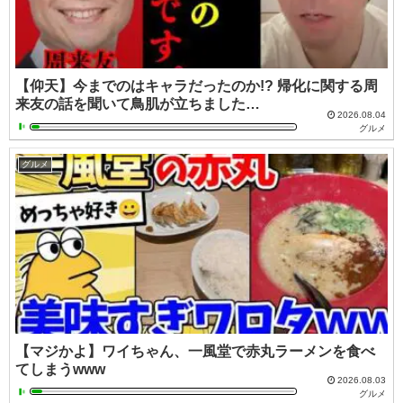
【仰天】今までのはキャラだったのか!? 帰化に関する周
来友の話を聞いて鳥肌が立ちました…
2026.08.04
グルメ
グルメ
【マジかよ】ワイちゃん、一風堂で赤丸ラーメンを食べ
てしまうwww
2026.08.03
グルメ