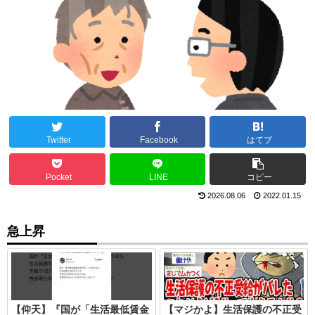
Twitter
Facebook
はてブ
Pocket
LINE
コピー
2026.08.06
2022.01.15
急上昇
【仰天】『国が「生活最低賃金
【マジかよ】生活保護の不正受