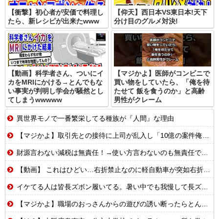
【衝撃】初心者が安価で料理し
【仰天】西日本VS東日本!天下
たら、新レシピが出来たwww
分け目のグルメ対決!
【動画】科学者さん、ついにイ
【マジかよ】医師がコンビニで
カをMRIにかける→とんでもな
買い物をしていたら、「俺を待
い事実が判明し学会が騒然とし
たせて 飯を食うのか」と高齢
てしまうwwwww
男性がクレーム
異世界モノで一番繁栄してる種族が『人間』な理由
【マジかよ】取引先との接待に上司が乱入し「10億の案件俺がもらったw残念だったな負け犬w」→取引先社長「誰だね君は…」既に契約成立していて…
財源言わない減税は無責任！→使い方言わないのも無責任では？
【動画】 これはひどい…右折禁止なのに軽自動車が突如右折し路面電車と衝突→乗ってた三人組が車を捨て逃走ｗｗｗｗｗｗ
イケてる人は皆長ズボン履いてる。暑い中でも我慢して長ズボン履いてる。半ズボンはモテ無い。厳しいって
【マジかよ】職場のおっさんからの遊びの誘い断ったらとんでもないこと言われたんだが