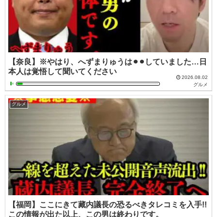
【奈良】※やはり、へずまりゅうは⚫︎⚫︎していました…日
本人は覚悟して聞いてください
2026.08.02
グルメ
グルメ
【福岡】ここにきて藏内議長の恐るべきタレコミを入手!!
この情報が出た以上、この男は終わりです。