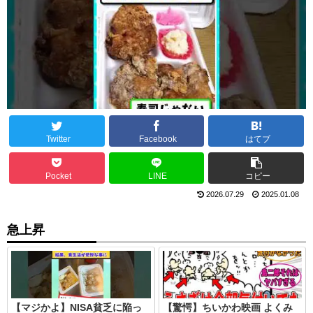
Twitter
Facebook
はてブ
Pocket
LINE
コピー
2026.07.29
2025.01.08
急上昇
【マジかよ】NISA貧乏に陥っ
【驚愕】ちいかわ映画 よくみ