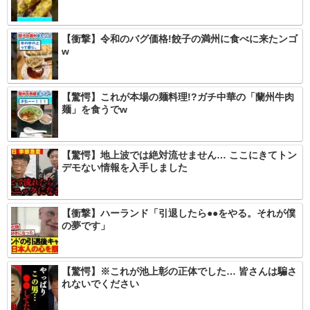
【衝撃】令和のバグ価格!餃子の満州に食べに来たンゴ
w
【驚愕】これが本場の麺料理!?ガチ中華の「蘭州牛肉
麺」を食うでw
【驚愕】地上波では絶対流せません… ここにきてトン
デモない情報を入手しました
【衝撃】ハーランド「引退したら●●をやる。それが僕
の夢です」
【驚愕】※これが池上彰の正体でした… 皆さんは騙さ
れないでください