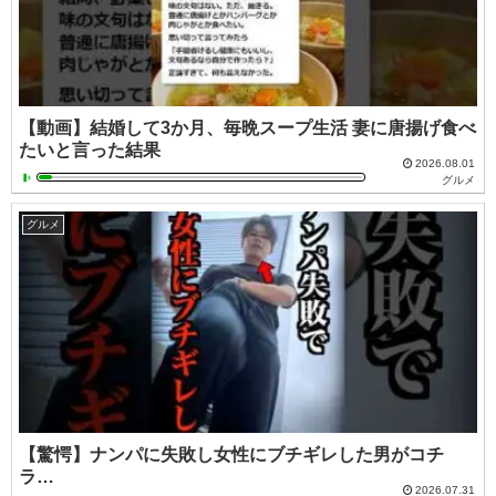
【動画】結婚して3か月、毎晩スープ生活 妻に唐揚げ食べ
たいと言った結果
2026.08.01
グルメ
グルメ
【驚愕】ナンパに失敗し女性にブチギレした男がコチ
ラ…
2026.07.31