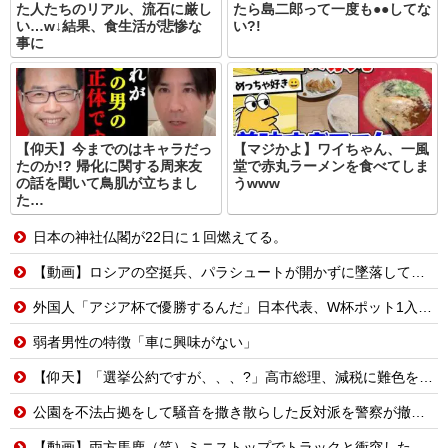
た人たちのリアル、流石に厳し
たら島二郎って一度も●●してな
い…w↓結果、食生活が悲惨な
い?!
事に
【仰天】今までのはキャラだっ
【マジかよ】ワイちゃん、一風
たのか!? 帰化に関する周来友
堂で赤丸ラーメンを食べてしま
の話を聞いて鳥肌が立ちまし
うwww
た…
日本の神社仏閣が22日に１回燃えてる。
【動画】ロシアの空挺兵、パラシュートが開かずに墜落してしまう。
外国人「アジア杯で優勝するんだ」日本代表、W杯ポット1入りに現実味!?2030大会で出場枠「64」なら追い風に！アメリカ人もポット1争いに熱視線！【海外の反応】
弱者男性の特徴「車に興味がない」
【仰天】「選挙公約ですが、、、?」高市総理、減税に難色を示し続ける玉木代表らを「煽りまくるwwwww」
公園を不法占拠をして騒音を撒き散らした反対派を警察が撤去しました！
【動画】両方馬鹿（笑）ミニストップでトラックと衝突したドラレコが（ノ∇`）