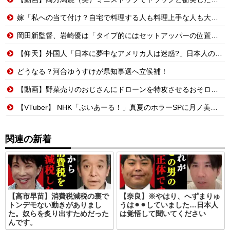
嫁「私への当て付け？自宅で料理する人も料理上手な人も大っっ嫌い！」嫁が料理嫌いで育児大変だから時間ある時は俺が料理する、片付けまで全部やるって言うと嫁がヒスって困る
岡田新監督、岩崎優は「タイプ的にはセットアッパーの位置が一番合うてる」←おーん
【仰天】外国人「日本に夢中なアメリカ人は迷惑?」日本人の回答が的確すぎた
どうなる？河合ゆうすけが県知事選へ立候補！
【動画】野菜売りのおじさんにドローンを特攻させるおそロシア。
【VTuber】 NHK「ぶいあーる！」真夏のホラーSPに月ノ美兎・ましろ爻・市松寿ゞ謡が出演！“VTuber×ホラー”を語る【8/8(土)21:05】
関連の新着
【高市早苗】消費税減税の裏で
【奈良】※やはり、へずまりゅ
トンデモない動きがありまし
うは⚫︎⚫︎していました…日本人
た。奴らを炙り出すためだった
は覚悟して聞いてください
んです。