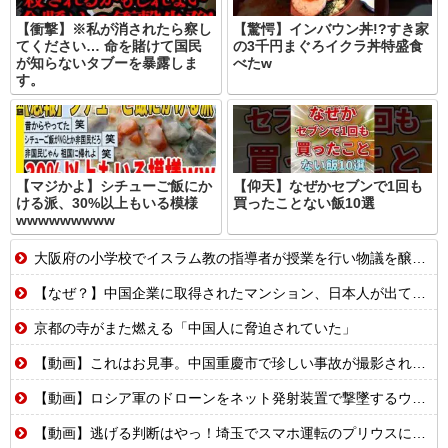
【衝撃】※私が消されたら察し
【驚愕】インバウン丼!?すき家
てください… 命を賭けて国民
の3千円まぐろイクラ丼特盛食
が知らないタブーを暴露しま
べたw
す。
【マジかよ】シチューご飯にか
【仰天】なぜかセブンで1回も
ける派、30%以上もいる模様
買ったことない飯10選
wwwwwwwww
大阪府の小学校でイスラム教の指導者が授業を行い物議を醸す！ #大阪 #イスラム教 #モスク
【なぜ？】中国企業に取得されたマンション、日本人が出ていきネパール人で埋まる
京都の寺がまた燃える「中国人に脅迫されていた」
【動画】これはお見事。中国重慶市で珍しい事故が撮影される。
【動画】ロシア軍のドローンをネット発射装置で撃墜するウクライナ。
【動画】逃げる判断はやっ！埼玉でスマホ運転のプリウスに当て逃げされる車載。