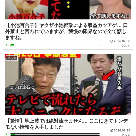
【小池百合子】ヤクザ小池都政による収益カツアゲ… 口
外禁止と言われていますが、我慢の限界なので全て話し
ますね。
2026.07.30
グルメ
グルメ
【驚愕】地上波では絶対流せません… ここにきてトンデ
モない情報を入手しました
2026.07.29
グルメ