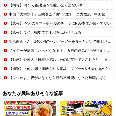
【朗報】 今年が酷暑過ぎて蚊が全く居ない件
中国「大洪水！」三峡ダム「9門開放！（全力放流」中国都市「三峡沿線の道路水没」中国政府「高速道路封鎖！」中国ダム「緊急放流に合わせて開門（土砂崩れ発生」→
【悲報】 ゲオのサマーセールのチラシにPS5本体が載ってない
【悲報】ワイ、職場でアミバ呼ばわりされる
生活保護さん、1400円のハンバーガーを食べただけで批判される
ノイジーが帰国したらどうなる？←阪神の運気が下がりまくるやろな
【動画】外国人「日本語で話したのに英語で返された!」→日本人「まず発音を聞かせろ」
【衝撃】上司に煽り運転され大事故「ププッw大丈夫かぁ〜?w」→俺「あなたのせいで玉突き事故発生してますが」「え!?」
【マジかよ】親がいなくなり婚活不可能になった無職おばさんの悲惨な末路ww
あなたが興味ありそうな記事