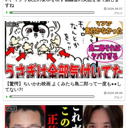
すね
2026.08.07
グルメ
グルメ
【驚愕】ちいかわ映画 よくみたら島二郎って一度も●●し
てない?!
2026.08.06
グルメ
グルメ