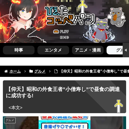
時事
エンタメ
アニメ・漫画
グルメ
ホーム
グルメ
【仰天】昭和の外食王者”小僧寿し”で昼
【仰天】昭和の外食王者”小僧寿し”で昼食の調達
に成功する!
グルメ