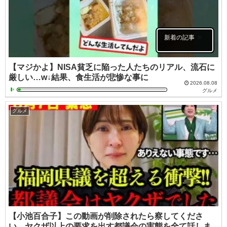
新着の記事
【マジかよ】NISA貧乏に陥った人たちのリアル、流石に
厳しい…w↓結果、食生活が悲惨な事に
2026.08.08
グルメ
グルメ
【小池百合子】この動画が削除されたら察してくださ
い。ヤクザ以上の要求を出す都議会の実態を全て話しま