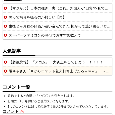
【マジかよ】日本の強さ、実はこれ。外国人が“日常”を見て衝撃を受けた理由
黒って写真を撮るのが難しい【再】
生後２ヶ月程の仔猫が迷い込んできた 怖がって逃げ回るけど、うちの敷地から出て行かない【再】
スーパーファミコンのRPGでおすすめ教えて
人気記事
【超絶悲報】 『アコム』、大炎上をしてしまう！！！！！！
陽キャさん「車からロケット花火打ち上げたろｗｗｗ」 → サンルーフが閉まっていて無事車内に発射
コメント一覧
返信をすると自動で「>>〇〇」が付与されます。
行頭に「>」を付けると引用扱いになります。
1つのコメントに対しての返信は最大5件までとさせていただいています。
コメント
※