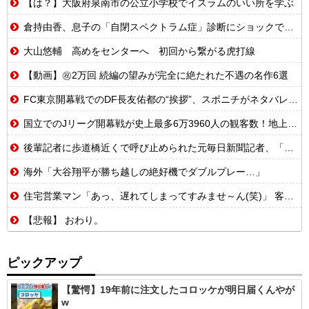
【は？】大阪府泉南市の公立小学校でイスラムのいい所を学ぶ
倉持由香、息子の「自閉スペクトラム症」診断にショックで涙 見逃していた乳幼児期のサインとは
大山悠輔 高めをセンターへ 初回から繋がる虎打線
【動画】㊗️2万回 続編の望みが完全に絶たれた不遇の名作6選
FC東京開幕戦でのDF長友佑都の“挨拶”、スポニチがネタバレ報道
国立でのJリーグ開幕戦が史上最多6万3960人の観客数！地上波中継＆劇的な試合展開でSNSでも話題に
後輩記者に歩道橋近くで呼び止められた元毎日新聞記者、「元毎日と名乗ってSNSで活動するな」と要求されてしまい……
海外「大谷翔平が勝ち越しの絶好機でダブルプレー…」
住宅営業マン「あっ、遅れてしまってすみませ～ん(笑)」 客「…今日、契約日ですよね？」→こうなるｗｗｗ
【悲報】 おわり。
ピックアップ
【驚愕】19年前に注文したコロッケが明日届くんやが
w