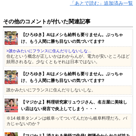
「あとで読む」追加済み一覧
その他のコメントが付いた関連記事
【ひろゆき】AIはメシも給料も要りません。ぶっちゃ
け、もう人間に勝ち目ないの気づいてます?
>誰かみたいにフランスに住んだりしないしな...
住むという概念が正しいかはわからんが、電力が安いところほど
頻用されるな。少なくともそれは日本ではない。
【ひろゆき】AIはメシも給料も要りません。ぶっちゃ
け、もう人間に勝ち目ないの気づいてます?
誰かみたいにフランスに住んだりしないしな。
【マジかよ】料理研究家リュウジさん、名古屋に美味し
い店はない発言で炎上してしまう・・・
※14 岐阜タンメンは岐阜ってついてんだから岐阜料理だろ。バ
カじゃないのか？
【マジかよ】消される覚悟で告発! 都議会からヤクザ並み