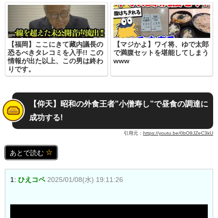
【福岡】ここにきて藏内議長の
【マジかよ】ワイ将、ゆで太郎
恐るべきタレコミを入手!! この
で満腹セットを堪能してしまう
情報が出た以上、この男は終わ
www
りです。
【仰天】昭和の外食王者”小僧寿し”で昼食の調達に
成功する!
引用元：
https://youtu.be/0bO8JZeC3kU
あとで読む
1:
ひえコペ
2025/01/08(水) 19:11:26