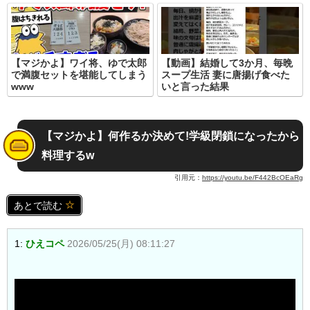
【マジかよ】ワイ将、ゆで太郎
【動画】結婚して3か月、毎晩
で満腹セットを堪能してしまう
スープ生活 妻に唐揚げ食べた
www
いと言った結果
【マジかよ】何作るか決めて!学級閉鎖になったから
料理するw
引用元：
https://youtu.be/F442BcOEaRg
あとで読む
1:
ひえコペ
2026/05/25(月) 08:11:27