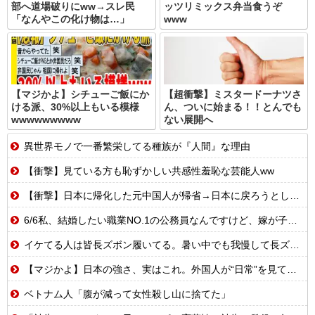
部へ道場破りにww→スレ民
ッツリミックス弁当食うぞ
「なんやこの化け物は…」
www
【マジかよ】シチューご飯にか
【超衝撃】ミスタードーナツさ
ける派、30%以上もいる模様
ん、ついに始まる！！とんでも
wwwwwwwww
ない展開へ
異世界モノで一番繁栄してる種族が『人間』な理由
【衝撃】見ている方も恥ずかしい共感性羞恥な芸能人ww
【衝撃】日本に帰化した元中国人が帰省→日本に戻ろうとしたら…
6/6私、結婚したい職業NO.1の公務員なんですけど、嫁が子供連れて家出した。全く理由は思いつかないけど強いてあげるとすれば母のせいかもしれない。嫁のせいでアトピー悪化しそう→
イケてる人は皆長ズボン履いてる。暑い中でも我慢して長ズボン履いてる。半ズボンはモテ無い。厳しいって
【マジかよ】日本の強さ、実はこれ。外国人が“日常”を見て衝撃を受けた理由
ベトナム人「腹が減って女性殺し山に捨てた」