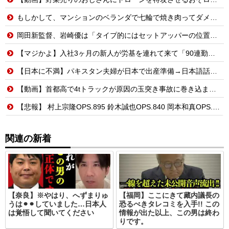
もしかして、マンションのベランダで七輪で焼き肉ってダメなの？????
岡田新監督、岩崎優は「タイプ的にはセットアッパーの位置が一番合うてる」←おーん
【マジかよ】入社3ヶ月の新人が労基を連れて来て「90連勤させられました」「労働基準法違反です」→俺「彼は30連休中ですが?」
【日本に不満】パキスタン夫婦が日本で出産準備→日本語話せないため病院に断られる
【動画】首都高で4tトラックが原因の玉突き事故に巻き込まれた軽バンの車載。
【悲報】 村上宗隆OPS.895 鈴木誠也OPS.840 岡本和真OPS.742 吉田正尚OPS.740←これ
関連の新着
【奈良】※やはり、へずまりゅ
【福岡】ここにきて藏内議長の
うは⚫︎⚫︎していました…日本人
恐るべきタレコミを入手!! この
は覚悟して聞いてください
情報が出た以上、この男は終わ
りです。