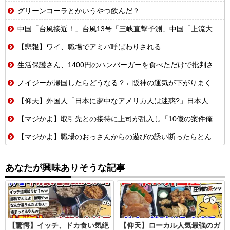
グリーンコーラとかいうやつ飲んだ？
中国「台風接近！」台風13号「三峡直撃予測」中国「上流大洪水！（三峡上流」中国都市「8/5の映像（動画」三峡ダム「緊急放流（決壊危機」中国「下流大水害（震え声」→
【悲報】ワイ、職場でアミバ呼ばわりされる
生活保護さん、1400円のハンバーガーを食べただけで批判される
ノイジーが帰国したらどうなる？←阪神の運気が下がりまくるやろな
【仰天】外国人「日本に夢中なアメリカ人は迷惑?」日本人の回答が的確すぎた
【マジかよ】取引先との接待に上司が乱入し「10億の案件俺がもらったw残念だったな負け犬w」→取引先社長「誰だね君は…」既に契約成立していて…
【マジかよ】職場のおっさんからの遊びの誘い断ったらとんでもないこと言われたんだが
あなたが興味ありそうな記事
【驚愕】イッチ、ドカ食い気絶
【仰天】ローカル人気最強のガ