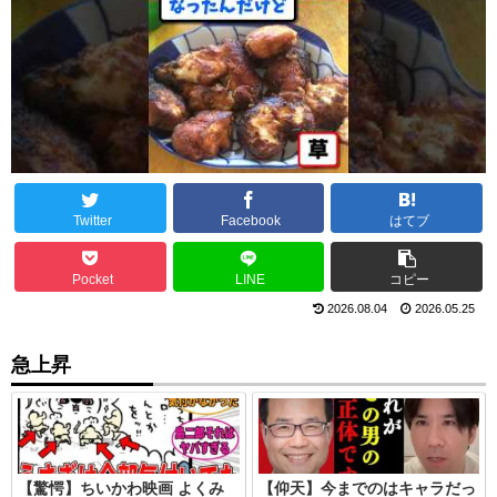
Twitter
Facebook
はてブ
Pocket
LINE
コピー
2026.08.04
2026.05.25
急上昇
【驚愕】ちいかわ映画 よくみ
【仰天】今までのはキャラだっ