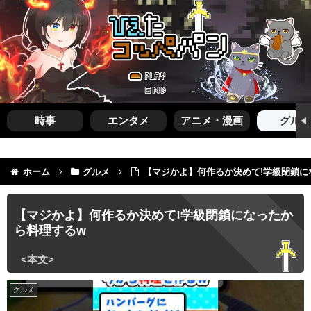
時事
エンタメ
アニメ・漫画
グルメ
ホーム
グルメ
【マジかよ】何作るか決めて!学級閉鎖に
【マジかよ】何作るか決めて!学級閉鎖になったか
ら料理するw
グルメ