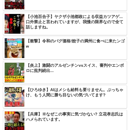
【小池百合子】ヤクザ小池都政による収益カツアゲ...
口外禁止と言われていますが、我慢の限界なので全て
話しますね。
【衝撃】令和のバグ価格!餃子の満州に食べに来たンゴ
w
【炎上】激闘のアルゼンチンvsスイス、審判やエンボ
ロに批判続出...
【ひろゆき】AIはメシも給料も要りません。ぶっちゃ
け、もう人間に勝ち目ないの気づいてます?
【兵庫】※なぜこの事実に気づかない? 立花孝志氏は
ハメられています。