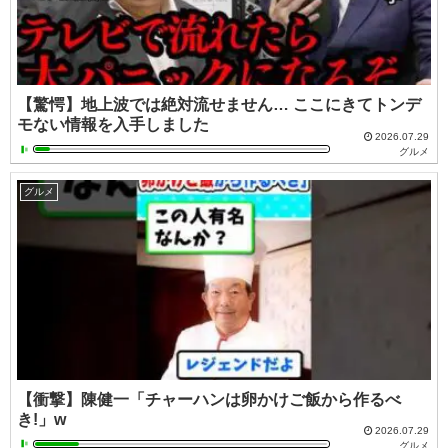
【驚愕】地上波では絶対流せません… ここにきてトンデ
モない情報を入手しました
2026.07.29
グルメ
グルメ
【衝撃】陳健一「チャーハンは卵かけご飯から作るべ
き!」w
2026.07.29
グルメ