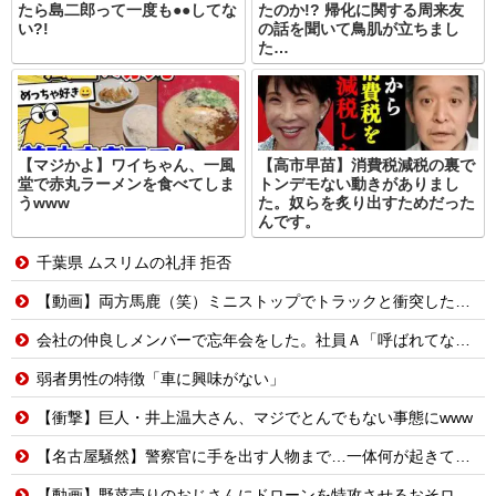
たら島二郎って一度も●●してな
たのか!? 帰化に関する周来友
い?!
の話を聞いて鳥肌が立ちまし
た…
【マジかよ】ワイちゃん、一風
【高市早苗】消費税減税の裏で
堂で赤丸ラーメンを食べてしま
トンデモない動きがありまし
うwww
た。奴らを炙り出すためだった
んです。
千葉県 ムスリムの礼拝 拒否
【動画】両方馬鹿（笑）ミニストップでトラックと衝突したドラレコが（ノ∇`）
会社の仲良しメンバーで忘年会をした。社員Ａ「呼ばれてない！」私（なぜ今年も呼ばれると思うのか…）→ Ａは『食べ物』になると豹変・・・
弱者男性の特徴「車に興味がない」
【衝撃】巨人・井上温大さん、マジでとんでもない事態にwww
【名古屋騒然】警察官に手を出す人物まで…一体何が起きているのか #外国人 #共生社会 #japan
【動画】野菜売りのおじさんにドローンを特攻させるおそロシア。