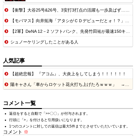
【衝撃】大谷25号&26号、3安打3打点の活躍も一歩及ばず…それでも希望を見出すLADファン反応集 MLB2026シーズン 8.
【モバマス】向井拓海「アタシがＣＤデビューだとォ！？」 高垣楓「ﾋｬｳｨｺﾞｰ ｶﾓﾝｯ」
【2軍】DeNA 12－2 ソフトバンク、先発竹田祐が最速150キロストレートで6回無失点！打線は5回6者連続ヒット・全員出塁の9点で圧勝
シュノーケリングしたことがある人
人気記事
【超絶悲報】 『アコム』、大炎上をしてしまう！！！！！！
陽キャさん「車からロケット花火打ち上げたろｗｗｗ」 → サンルーフが閉まっていて無事車内に発射
コメント一覧
返信をすると自動で「>>〇〇」が付与されます。
行頭に「>」を付けると引用扱いになります。
1つのコメントに対しての返信は最大5件までとさせていただいています。
コメント
※