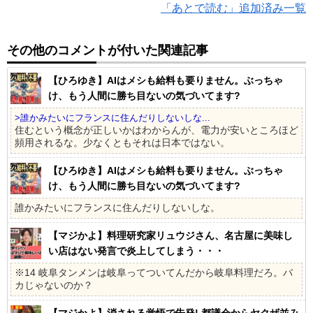
「あとで読む」追加済み一覧
その他のコメントが付いた関連記事
【ひろゆき】AIはメシも給料も要りません。ぶっちゃ
け、もう人間に勝ち目ないの気づいてます?
>誰かみたいにフランスに住んだりしないしな...
住むという概念が正しいかはわからんが、電力が安いところほど
頻用されるな。少なくともそれは日本ではない。
【ひろゆき】AIはメシも給料も要りません。ぶっちゃ
け、もう人間に勝ち目ないの気づいてます?
誰かみたいにフランスに住んだりしないしな。
【マジかよ】料理研究家リュウジさん、名古屋に美味し
い店はない発言で炎上してしまう・・・
※14 岐阜タンメンは岐阜ってついてんだから岐阜料理だろ。バ
カじゃないのか？
【マジかよ】消される覚悟で告発! 都議会からヤクザ並み