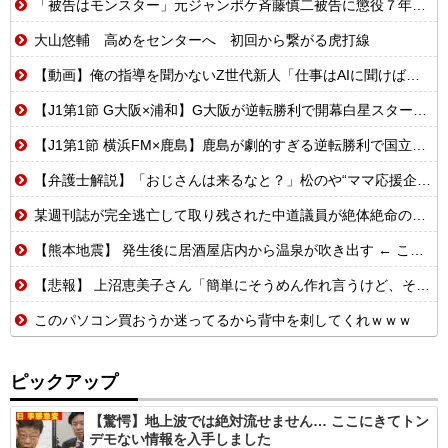
「被告はモンスター」元ジャンポケ斉藤慎二被告に懲役７年求刑でほぼ実刑確実？弁護側の主張が無理筋なワケ
大山悠輔 高めをセンターへ 初回から繋がる虎打線
【動画】俺の指導を聞かないZ世代新人「仕事はAIに聞けば余裕w」俺「AI以下でごめんね」→指導やめて放置プレイした結果w
【J1第1節 G大阪×浦和】G大阪が逆転勝利で開幕白星スタート！数的優位の中で逆転を許す苦しい展開も終盤に再逆転に成功
【J1第1節 横浜FM×鹿島】鹿島が劇的すぎる逆転勝利で国立での開幕戦制す！後半ATにチャヴリッチが2ゴールの大活躍
【弁護士解説】「おじさんは来るなと？」松のや“ママ応援企画”に批判殺到→謝罪…キャンペーンは「男女差別」だったのか
某週刊誌が完全逃亡して取り残された中道議員が絶体絶命の窮地、「今度は宏池会に矛先を向けたか……」と節操の無さに呆れる人が続出
【熊本地震】 発生後に居酒屋店内から温泉が吹き出す ← これ前触れじゃね？
【悲報】 上沼恵美子さん「簡単にそうめん作れ言うけど、そうめん作りて地獄なんよ」
このパソコン買おうか迷ってるから背中を刺してくれｗｗｗ
ピックアップ
【驚愕】地上波では絶対流せません… ここにきてトン
デモない情報を入手しました