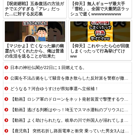
【呪術廻戦】五条復活の方法ガ
【仰天】無人ギョーザ最大手
チでエグすぎる「アレ」だっ
「雪松」、全国で大量閉店ラッ
た…に対する反応集
シュで逝くwwwwwwwww
【マジかよ】亡くなった嫁の幽
【仰天】これやったら心が回復
霊がいてくれたから、俺は普通
しまくったって行為挙げてけ
の生活を送ることが出来た
ww
日本の神社仏閣が22日に１回燃えてる。
公園を不法占拠をして騒音を撒き散らした反対派を警察が撤去しました！
どうなる？河合ゆうすけが県知事選へ立候補！
【動画】ロシア軍のドローンをネット発射装置で撃墜するウクライナ。
【動画】逃げる判断はやっ！埼玉でスマホ運転のプリウスに当て逃げされる車載。
【動画】よく助けられたな。岐阜の川で外国人が溺れてしまう事故。
【鹿児島】 突然右折し路面電車と衝突 乗っていた男女3人は車を放置しダッシュで逃走中