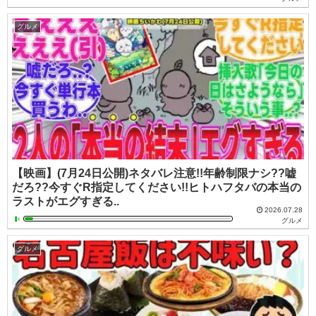
グルメ
【映画】(7月24日公開)ネタバレ注意!!年齢制限ナシ??嘘
だろ??今すぐR指定してください!!ヒトハフタバの本当の
ラストがエグすぎる..
2026.07.28
グルメ
グルメ