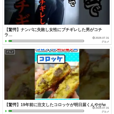
【驚愕】ナンパに失敗し女性にブチギレした男がコチ
ラ…
2026.07.31
グルメ
グルメ
【驚愕】19年前に注文したコロッケが明日届くんやがw
2026.07.31
グルメ