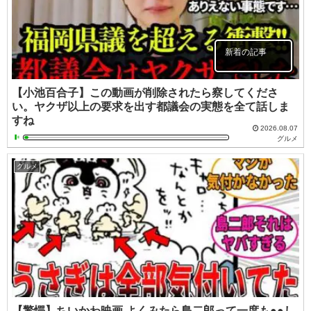
新着の記事
【小池百合子】この動画が削除されたら察してくださ
い。ヤクザ以上の要求を出す都議会の実態を全て話しま
すね
2026.08.07
グルメ
グルメ
【驚愕】ちいかわ映画 よくみたら島二郎って一度も●●し