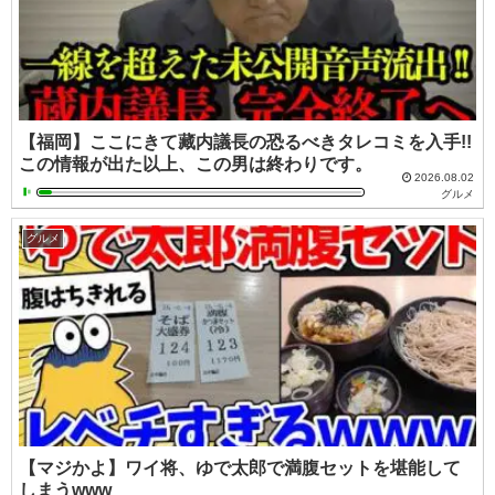
【福岡】ここにきて藏内議長の恐るべきタレコミを入手!!
この情報が出た以上、この男は終わりです。
2026.08.02
グルメ
グルメ
【マジかよ】ワイ将、ゆで太郎で満腹セットを堪能して
しまうwww