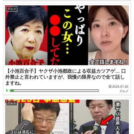
グルメ
【小池百合子】ヤクザ小池都政による収益カツアゲ… 口
外禁止と言われていますが、我慢の限界なので全て話し
ますね。
2026.07.30
グルメ
グルメ