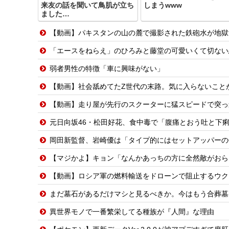
来友の話を聞いて鳥肌が立ち
しまうwww
ました…
【動画】パキスタンの山の麓で撮影された鉄砲水が地獄
「エースをねらえ」のひろみと藤堂の可愛いくて切ない
弱者男性の特徴「車に興味がない」
【動画】社会舐めてたZ世代の末路。気に入らないこと
【動画】走り屋が先行のスクーターに猛スピードで突っ
元日向坂46・松田好花、食中毒で「腹痛とおう吐と下
岡田新監督、岩崎優は「タイプ的にはセットアッパーの
【マジかよ】キョン「なんかあっちの方に全然敵がおら
【動画】ロシア軍の燃料輸送をドローンで阻止するウク
まだ墓石があるだけマシと見るべきか。今はもう合葬墓
異世界モノで一番繁栄してる種族が『人間』な理由