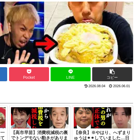
Pocket
LINE
コピー
2026.08.04
2026.06.01
、一
【高市早苗】消費税減税の裏
【奈良】※やはり、へずまり
べて
でトンデモない動きがありま
ゅうは⚫︎⚫︎していました…日