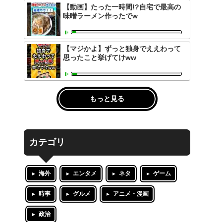
【動画】たった一時間!?自宅で最高の
味噌ラーメン作ったでw
【マジかよ】ずっと独身でええわって
思ったこと挙げてけww
もっと見る
カテゴリ
海外
エンタメ
ネタ
ゲーム
時事
グルメ
アニメ・漫画
政治