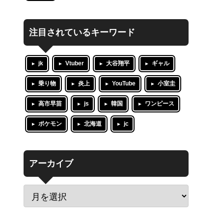
注目されているキーワード
jk
Vtuber
大谷翔平
ギャル
乗り物
炎上
YouTube
小室圭
高市早苗
js
韓国
ワンピース
ポケモン
北海道
jc
アーカイブ