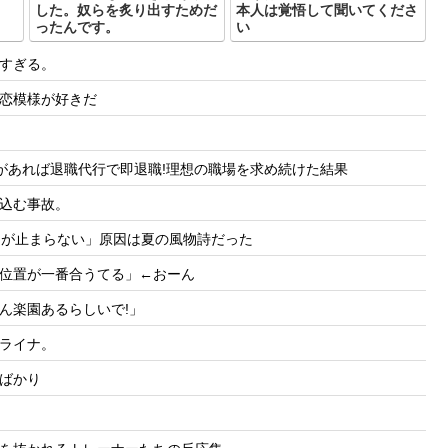
した。奴らを炙り出すためだ
本人は覚悟して聞いてくださ
ったんです。
い
すぎる。
恋模様が好きだ
があれば退職代行で即退職!理想の職場を求め続けた結果
込む事故。
痢が止まらない」原因は夏の風物詩だった
位置が一番合うてる」←おーん
ん楽園あるらしいで!」
ライナ。
ばかり