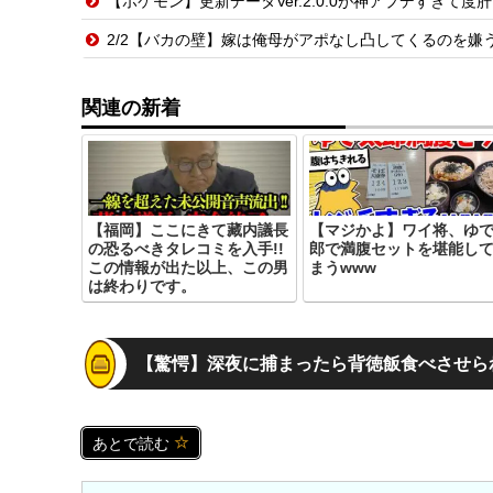
【ポケモン】更新データVer.2.0.0が神アプデすぎて
2/2【バカの壁】嫁は俺母がアポなし凸してくるのを嫌うし、母は悪意があってか平気で
関連の新着
【福岡】ここにきて藏内議長
【マジかよ】ワイ将、ゆ
の恐るべきタレコミを入手!!
郎で満腹セットを堪能し
この情報が出た以上、この男
まうwww
は終わりです。
【驚愕】深夜に捕まったら背徳飯食べさせら
あとで読む