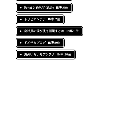
5chまとめMAP(総合)
IN率:6位
トリビアンテナ
IN率:7位
会社員の僕が使う話題まとめ
IN率:8位
ドメサカブログ
IN率:9位
海外いろいろアンテナ
IN率:10位