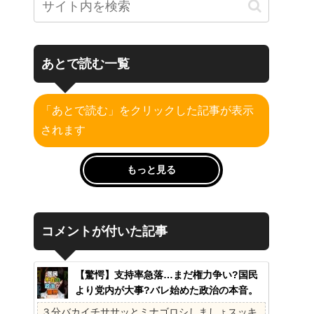
あとで読む一覧
「あとで読む」をクリックした記事が表示
されます
もっと見る
コメントが付いた記事
【驚愕】支持率急落…まだ権力争い?国民
より党内が大事?バレ始めた政治の本音。
41%の衝撃、その理由。選挙しか見てない
３分バカイチササッとミナゴロシしましょスッキ