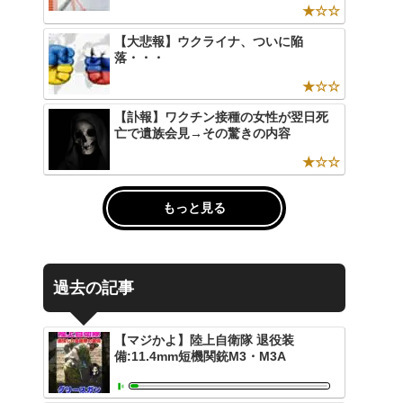
★☆☆
【大悲報】ウクライナ、ついに陥
落・・・
★☆☆
【訃報】ワクチン接種の女性が翌日死
亡で遺族会見→その驚きの内容
★☆☆
もっと見る
過去の記事
【マジかよ】陸上自衛隊 退役装
備:11.4mm短機関銃M3・M3A