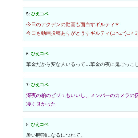
5:
ひえコペ
今日のアクデンの動画も面白すギルティ➰
今日も動画投稿ありがとうすギルティ(⊃ᴖ⩊ᴖ)⊃⭐️
6:
ひえコペ
華金だから変な人いるって…華金の夜に鬼ごっこ
7:
ひえコペ
深夜の柏のビジュもいいし、メンバーのカメラの
凄く良かった
8:
ひえコペ
暑い時期になるにつれて、