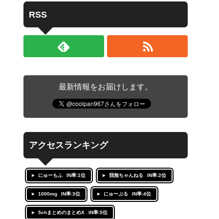
RSS
最新情報をお届けします。
アクセスランキング
にゅーもふ
IN率:1位
我無ちゃんねる
IN率:2位
1000mg
IN率:3位
にゅーぷる
IN率:4位
5chまとめのまとめX
IN率:5位