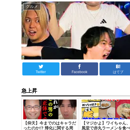
グルメ
Twitter
Facebook
はてブ
急上昇
【仰天】今までのはキャラだ
【マジかよ】ワイちゃん
ったのか!? 帰化に関する周
風堂で赤丸ラーメンを食