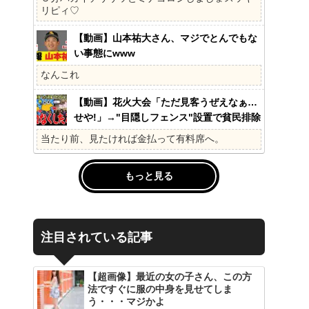
の?国民不在の政治が限界!
リピィ♡
【動画】山本祐大さん、マジでとんでもな
い事態にwww
なんこれ
【動画】花火大会「ただ見客うぜえなぁ…
せや!」→"目隠しフェンス"設置で貧民排除
www
当たり前、見たければ金払って有料席へ。
もっと見る
注目されている記事
【超画像】最近の女の子さん、この方
法ですぐに服の中身を見せてしま
う・・・マジかよ