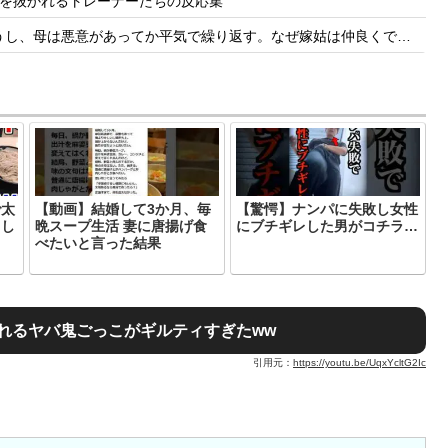
度肝を抜かれるトレーナーたちの反応集
繰り返す。なぜ嫁姑は仲良くできないんだ？なんで女って生き物はこうもバカで感情的なのだろうか？
で太
【動画】結婚して3か月、毎
【驚愕】ナンパに失敗し女性
てし
晩スープ生活 妻に唐揚げ食
にブチギレした男がコチラ…
べたいと言った結果
れるヤバ鬼ごっこがギルティすぎたww
引用元：
https://youtu.be/UqxYcltG2Ic