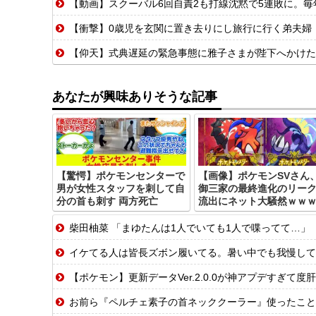
【動画】スクーバル6回自責2も打線沈黙で5連敗に。
【衝撃】0歳児を玄関に置き去りにし旅行に行く弟夫婦「旅行中、1ヶ
【仰天】式典遅延の緊急事態に雅子さまが陛下へかけた「最
あなたが興味ありそうな記事
【驚愕】ポケモンセンターで
【画像】ポケモンSVさん
男が女性スタッフを刺して自
御三家の最終進化のリー
分の首も刺す 両方死亡
流出にネット大騒然ｗｗ
柴田柚菜 「まゆたんは1人でいても1人で喋ってて…」【
イケてる人は皆長ズボン履いてる。暑い中でも我慢して
【ポケモン】更新データVer.2.0.0が神アプデすぎて
お前ら『ペルチェ素子の首ネッククーラー』使ったこと