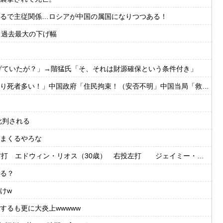
るで主従関係…ロシアが中国の属国になりつつある！
える過去最大の下げ幅
げていたが？」→階猛氏「そ、それは財源確保という条件付き」
府「住民拘束！（安否不明」中国当局「救助隊動画も削除」台風13号「三峡ダム接近中」→
批判される
まくるやろな
・リオス（30歳） 右投左打 ジェイミー・ウェストブルック（29歳） 右投右打
る？
けw
るも更に大炎上wwwww