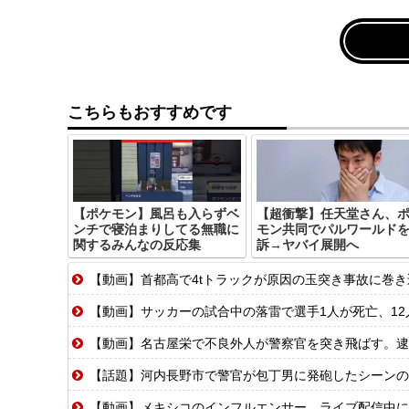
こちらもおすすめです
【ポケモン】風呂も入らずベ
【超衝撃】任天堂さん、
ンチで寝泊まりしてる無職に
モン共同でパルワールド
関するみんなの反応集
訴→ヤバイ展開へ
【動画】首都高で4tトラックが原因の玉突き事故に巻
【動画】サッカーの試合中の落雷で選手1人が死亡、12
【動画】名古屋栄で不良外人が警察官を突き飛ばす。逮
【話題】河内長野市で警官が包丁男に発砲したシーンの
【動画】メキシコのインフルエンサー、ライブ配信中に