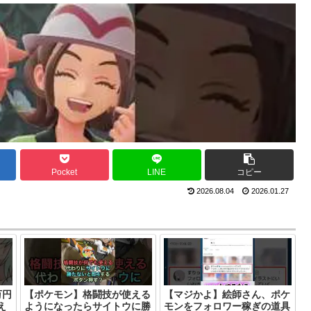
Pocket
LINE
コピー
2026.08.04
2026.01.27
万円
【ポケモン】格闘技が使える
【マジかよ】絵師さん、ポケ
え
ようになったらサイトウに勝
モンをフォロワー稼ぎの道具