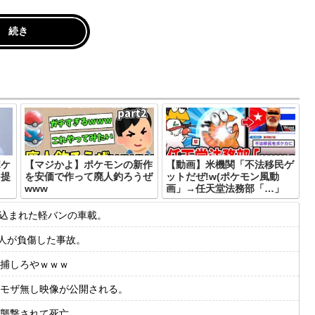
続き
ポケ
【マジかよ】ポケモンの新作
【動画】米機関「不法移民ゲ
を提
を安価で作って廃人釣ろうぜ
ットだぜ!w(ポケモン風動
www
画」→任天堂法務部「…」
き込まれた軽バンの車載。
人が負傷した事故。
捕しろやｗｗｗ
モザ無し映像が公開される。
襲撃されて死亡。