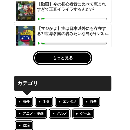
【動画】今の初心者昔に比べて恵まれ
すぎて正直イライラするんだが
【マジかよ】実は日本以外にも存在す
る?!世界各国の岩みたいな島がヤバい...
もっと見る
カテゴリ
海外
ネタ
エンタメ
時事
アニメ・漫画
グルメ
ゲーム
政治