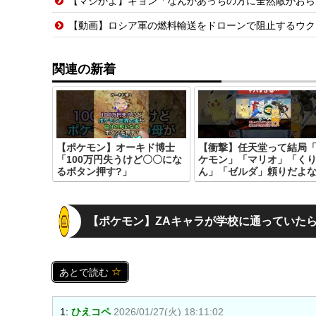
【マジかよ】キョン「なんかあっちの方に全然敵がおら
【動画】ロシア軍の燃料輸送をドローンで阻止するウク
関連の新着
【ポケモン】オーキド博士
【衝撃】任天堂って結局
「100万円失うけど〇〇にな
ケモン」「マリオ」「く
るボタン押す?」
ん」「ゼルダ」頼りだよ
【ポケモン】ZAキャラが学校に通っていた
あとで読む
1:
ひえコペ
2026/01/27(火) 18:11:02