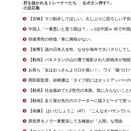
肝を抜かれるトレーナーたち
るボタン押す?」
の反応集
【宮崎】マジ勘弁してほしい。久しぶりに恐ろしい子供
中国人「一番悪いと思う国は？」→1位中国ｗ 何で中
弱者男性の特徴「車に興味がない」
【衝撃】謎の日本人女性、なぜか海外で大バズりしてし
【動画】パキスタンの山の麓で撮影された鉄砲水が地獄
お前ら「女はおっさんより口が臭い！」 ワイ「嘘つけ
岡田新監督、岩崎優は「タイプ的にはセットアッパーの
【動画】社会舐めてたZ世代の末路。気に入らないこと
【動画】走り屋が先行のスクーターに猛スピードで突っ
【画像】 はいだしょうこ（47）「こんなオバサンでい
異世界モノで一番繁栄してる種族が『人間』な理由