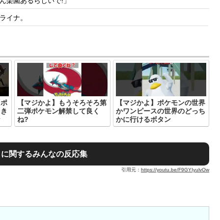
ん楽園あるらしいで!」
ライナ。
「ポ
【マジかよ】もうそろそろ第
【マジかよ】ポケモンの世界
りき
二弾ポケモン解禁して良く
かワンピースの世界のどっち
な
ね?
かに行けるボタン
らに関するみんなの反応集
引用元：
https://youtu.be/F9GYIyulvOw