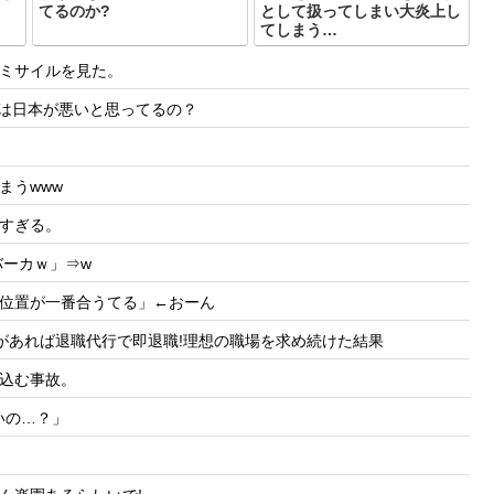
てるのか?
として扱ってしまい大炎上し
てしまう…
ミサイルを見た。
国は日本が悪いと思ってるの？
まうwww
すぎる。
バーカｗ」⇒w
位置が一番合うてる」←おーん
があれば退職代行で即退職!理想の職場を求め続けた結果
込む事故。
いの…？」