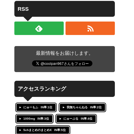
RSS
最新情報をお届けします。
アクセスランキング
にゅーもふ
IN率:1位
我無ちゃんねる
IN率:2位
1000mg
IN率:3位
にゅーぷる
IN率:4位
5chまとめのまとめX
IN率:5位