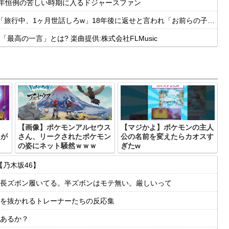
毎年恒例の苦しい時期に入るドジャースファン
月世話しろw」18年後に返せと言われ「お前らの子供、捨てたよ?」「は!?」
高の一言」とは? 楽曲提供:株式会社FLMusic
、
【画像】ポケモンアルセウス
【マジかよ】ポケモンの主人
クが
さん、リークされたポケモン
公の名前を変えたらカオスす
ｗ
の姿にネット騒然ｗｗｗ
ぎたw
乃木坂46】
長ズボン履いてる。半ズボンはモテ無い。厳しいって
度肝を抜かれるトレーナーたちの反応集
あるか？