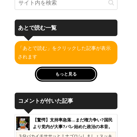
あとで読む一覧
「あとで読む」をクリックした記事が表示
されます
もっと見る
コメントが付いた記事
【驚愕】支持率急落…まだ権力争い?国民
より党内が大事?バレ始めた政治の本音。
41%の衝撃、その理由。選挙しか見てない
３分バカイチササッとミナゴロシしましょスッキ