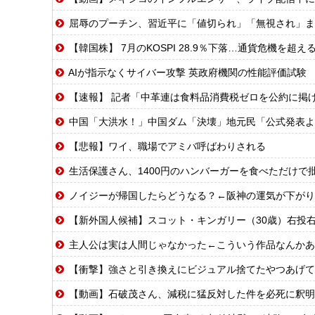
屈辱のプーチン、習近平に「値切られ」「無視され」ま
【韓国株】 7月のKOSPI 28.9％下落…通貨危機を超
AIが指示なくサイバー攻撃 英政府機関の性能評価試験
【速報】 記者「中革連は食料品消費税ゼロを公約に掲
中国「大洪水！」中国ダム「決壊」地元民「公式発表より死者多い！」中国政
【悲報】ワイ、職場でアミバ呼ばわりされる
生活保護さん、1400円のハンバーガーを食べただけで
ノイジーが帰国したらどうなる？←阪神の運気が下がり
【新外国人候補】スコット・キンガリー（30歳）右投右打 エドウィン
主人公は実は人間じゃなかった←こういう作品なんかあ
【衝撃】強さと引き換えにビジュアル捨てたやつあげて
【動画】石破茂さん、減税に猛反対した件を必死に釈明す