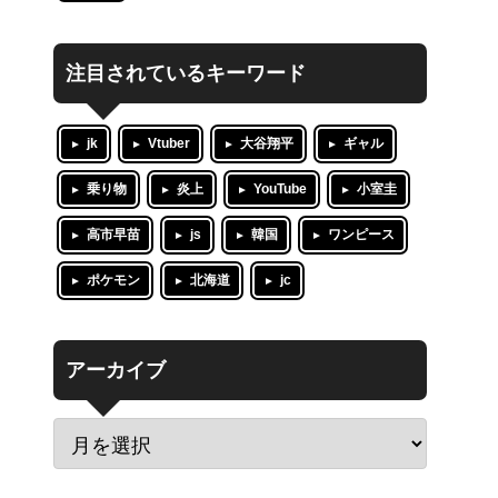
注目されているキーワード
jk
Vtuber
大谷翔平
ギャル
乗り物
炎上
YouTube
小室圭
高市早苗
js
韓国
ワンピース
ポケモン
北海道
jc
アーカイブ