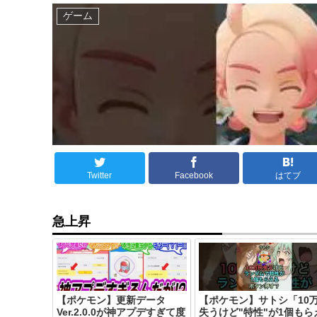
ゲーム
Twitter
Facebook
はてブ
急上昇
【ポケモン】更新データ
【ポケモン】サトシ「10
Ver.2.0.0が神アプデすぎて度
失うけど"特性"が1個もら