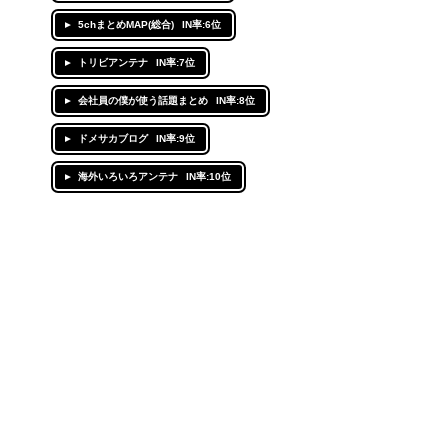
5chまとめMAP(総合)
IN率:6位
トリビアンテナ
IN率:7位
会社員の僕が使う話題まとめ
IN率:8位
ドメサカブログ
IN率:9位
海外いろいろアンテナ
IN率:10位