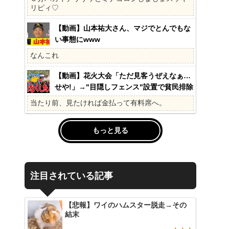
の?国民不在の政治が限界!
リピィ♡
【動画】山本祐大さん、マジでとんでもな
い事態にwww
なんこれ
【動画】花火大会「ただ見客うぜえなぁ…
せや!」→"目隠しフェンス"設置で貧民排除
www
当たり前、見たければ金払って有料席へ。
もっと見る
注目されている記事
【悲報】ワイのハムスター脱走→その
結末