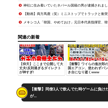
神社に住み着いていたネパール国籍の男が逮捕されました
【動画】両方馬鹿（笑）ミニストップでトラックと衝突
メキシコ人「韓国、やめておけ」元日本代表指揮官、韓
関連の新着
【仰天】ここまで公開して大
【衝撃】ワイらの進次郎
丈夫!反則過ぎるダイレクト
国エアコン、使われずパ
が神すぎ!
き台になり逝くwww
【衝撃】同僚3人で飲んでた時ゲームに負け
が...