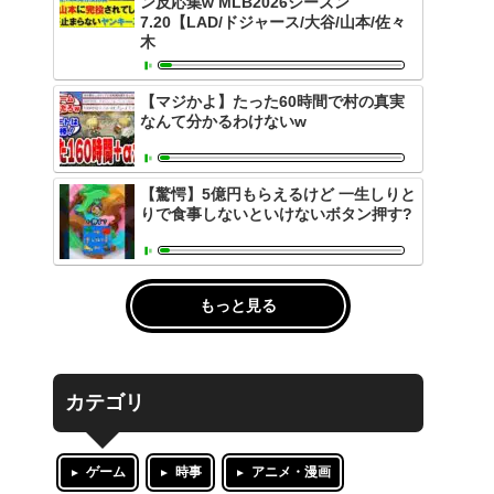
ン反応集w MLB2026シーズン
7.20【LAD/ドジャース/大谷/山本/佐々
木
【マジかよ】たった60時間で村の真実
なんて分かるわけないw
【驚愕】5億円もらえるけど 一生しりと
りで食事しないといけないボタン押す?
もっと見る
カテゴリ
ゲーム
時事
アニメ・漫画