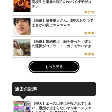
高校生と家族の現在のヤバイ様子がコ
チラ
★☆☆
【画像】藤井聡太さん、3時のおやつで
まさかの炎上ｗｗｗｗｗ
★★★
【画像】婚約後に「顔を失った」彼女
の選択がコチラ・・・ガチでヤバすぎ
★★★
もっと見る
過去の記事
【仰天】エース山本に完投されてしま
い、愚痴が止まらないヤンキースファ