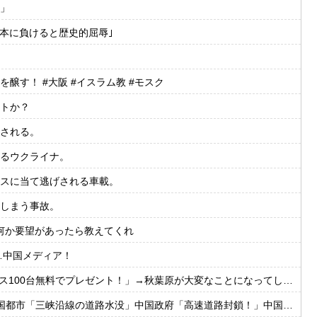
」
日本に負けると歴史的屈辱｣
す！ #大阪 #イスラム教 #モスク
トか？
される。
るウクライナ。
スに当て逃げされる車載。
しまう事故。
に何か要望があったら教えてくれ
…中国メディア！
ス100台無料でプレゼント！」→秋葉原が大変なことになってしまう
水没」中国政府「高速道路封鎖！」中国ダム「緊急放流に合わせて開門（土砂崩れ発生」→