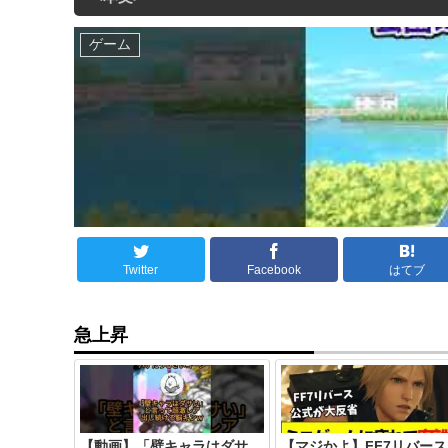
ゲーム
Twitter
Facebook
はてブ
急上昇
【動画】「壁キャラはダサ
【マジかよ】FF7リバース