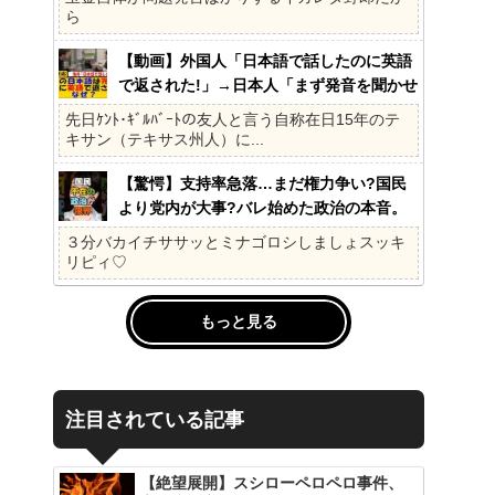
ら
【動画】外国人「日本語で話したのに英語
で返された!」→日本人「まず発音を聞かせ
ろ」
先日ｹﾝﾄ･ｷﾞﾙﾊﾞｰﾄの友人と言う自称在日15年のテ
キサン（テキサス州人）に...
【驚愕】支持率急落…まだ権力争い?国民
より党内が大事?バレ始めた政治の本音。
41%の衝撃、その理由。選挙しか見てない
３分バカイチササッとミナゴロシしましょスッキ
の?国民不在の政治が限界!
リピィ♡
もっと見る
注目されている記事
【絶望展開】スシローペロペロ事件、