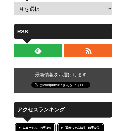
RSS
最新情報をお届けします。
アクセスランキング
にゅーもふ
IN率:1位
我無ちゃんねる
IN率:2位