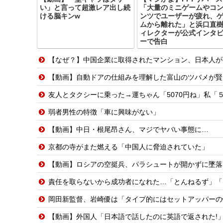
い」と言って超激レア出し続
「大量のミニゲームやコ
ける脳キンw
ンツでユーザーが疲れ、
ムから離れた」と浜口直
ィレクターが公式インタ
ーで告白
【なぜ？】中国企業に取得されたマンション、日本人が
【動画】自動ドアの仕組みを理解した富山のツバメが賢
友人とタクシーに乗った→運ちゃん「5070円ね」私「５千円のチケットあるわ。これと
弱者男性の特徴「車に興味がない」
【動画】中日・根尾昂さん、マジでヤバい事態に…
京都の寺がまた燃える「中国人に脅迫されていた」
【動画】ロシアの空挺兵、パラシュートが開かずに墜落
責任を取らないから成功者になれた…「とんねるず」「
岡田新監督、岩崎優は「タイプ的にはセットアッパーの
【動画】外国人「日本語で話したのに英語で返された!