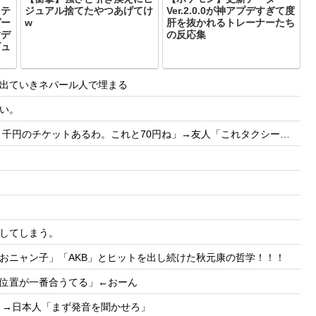
ンテ
ジュアル捨てたやつあげてけ
Ver.2.0.0が神アプデすぎて度
ゲー
w
肝を抜かれるトレーナーたち
樹デ
の反応集
ビュ
出ていきネパール人で埋まる
い。
70円ね」→友人「これタクシー代ね」35円！？これはセコケチ！FO案件！！→スレ民の反応は？？
してしまう。
おニャン子」「AKB」とヒットを出し続けた秋元康の哲学！！！
位置が一番合うてる」←おーん
」→日本人「まず発音を聞かせろ」