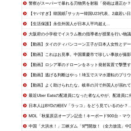
警察がスーパーで暴れる刃物男を射殺「発砲は適正か？
【ヤバすぎ】韓国紙｢サッカー韓国U23代表、2歳若い
【生活保護】永住外国人が日本人平均超え...
大阪府の小学校でイスラム教の指導者が授業を行い物議を醸
【動画】タイのティパンコーン王子が日本人女性とデー
【動画】これはお見事。中国重慶市で珍しい事故が撮影
【動画】ロシア軍のドローンをネット発射装置で撃墜す
【動画】逃げる判断はやっ！埼玉でスマホ運転のプリウ
【動画】よく助けられたな。岐阜の川で外国人が溺れて
最近Uber Eatsの配達員になった者なんやが、配達員
日本人はBYDの軽EV「ラッコ」をどう見ているのか？
MDL「秋葉原店オープン記念！キーボード900台・マウ
中国「大洪水！」三峡ダム「9門開放！（全力放流」中国都市「三峡沿線の道路