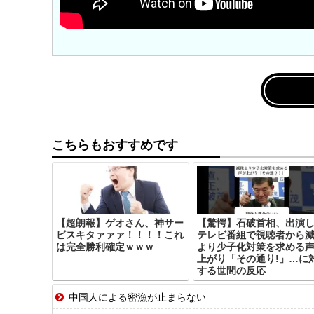
こちらもおすすめです
【超朗報】ゲオさん、神サー
【驚愕】石破首相、出演
ビスキタァァァ！！！！これ
テレビ番組で視聴者から
は完全勝利確定ｗｗｗ
より少子化対策を求める
上がり「その通り!」…に
する世間の反応
中国人による密漁が止まらない