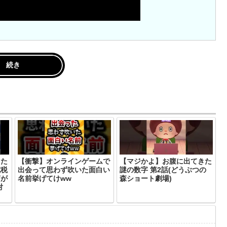
続き
した
【衝撃】オンラインゲームで
【マジかよ】お腹に出てきた
減税
出会って思わず吹いた面白い
謎の数字 第2話(どうぶつの
声が
名前挙げてけww
森ショート劇場)
対