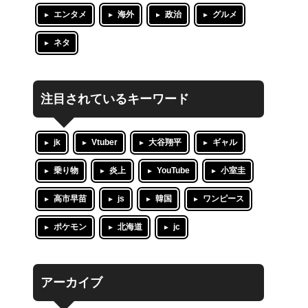
エンタメ
海外
政治
グルメ
ネタ
注目されているキーワード
jk
Vtuber
大谷翔平
ギャル
乗り物
炎上
YouTube
小室圭
高市早苗
js
韓国
ワンピース
ポケモン
北海道
jc
アーカイブ