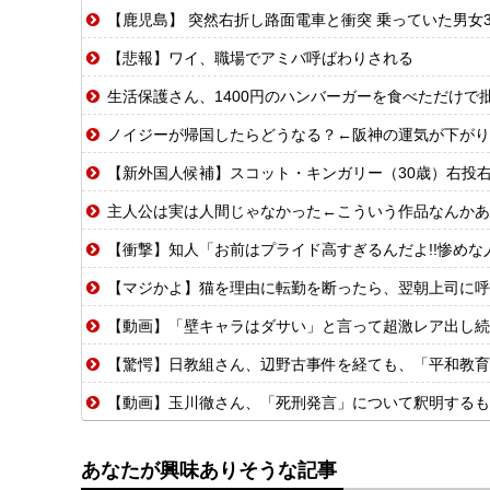
【鹿児島】 突然右折し路面電車と衝突 乗っていた男女
【悲報】ワイ、職場でアミバ呼ばわりされる
生活保護さん、1400円のハンバーガーを食べただけで
ノイジーが帰国したらどうなる？←阪神の運気が下がり
【新外国人候補】スコット・キンガリー（30歳）右投右打 エドウィン
主人公は実は人間じゃなかった←こういう作品なんかあ
【衝撃】知人「お前はプライド高すぎるんだよ!!惨めな人
【マジかよ】猫を理由に転勤を断ったら、翌朝上司に呼
【動画】「壁キャラはダサい」と言って超激レア出し続
【驚愕】日教組さん、辺野古事件を経ても、「平和教育
【動画】玉川徹さん、「死刑発言」について釈明するも
あなたが興味ありそうな記事