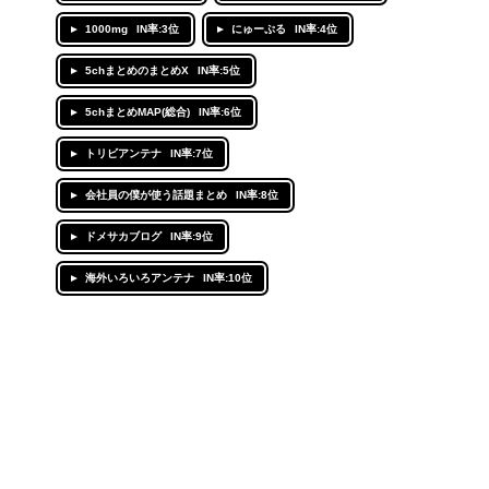
1000mg
IN率:3位
にゅーぷる
IN率:4位
5chまとめのまとめX
IN率:5位
5chまとめMAP(総合)
IN率:6位
トリビアンテナ
IN率:7位
会社員の僕が使う話題まとめ
IN率:8位
ドメサカブログ
IN率:9位
海外いろいろアンテナ
IN率:10位