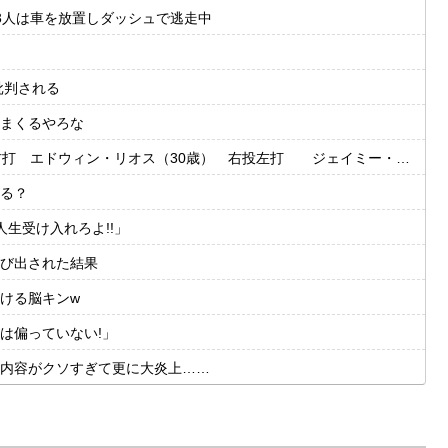
3人は車を放置しダッシュで逃走中
批判される
まくるやろな
・リオス（30歳） 右投左打 ジェイミー・ウェストブルック（29歳） 右投右打
る？
生受け入れろよ!!」
び出された結果
ける脳キンw
は偏っていない!」
内容がクソすぎて更に大炎上……