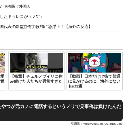
 #移民 #外国人
したドラレコが（ノ∇`）
国代表の新監督有力候補に急浮上！【海外の反応】
の愛
【衝撃】チェルノブイリに住
【動画】日本だけ!?街で普通
ン置
み続けた人たちが異常すぎた
に見かけるのに、海外にない
もの3選
たやつが元カノに電話するというノリで見事俺は負けたんだ
引用元：
https://youtu.be/OLTRBr7u8r0