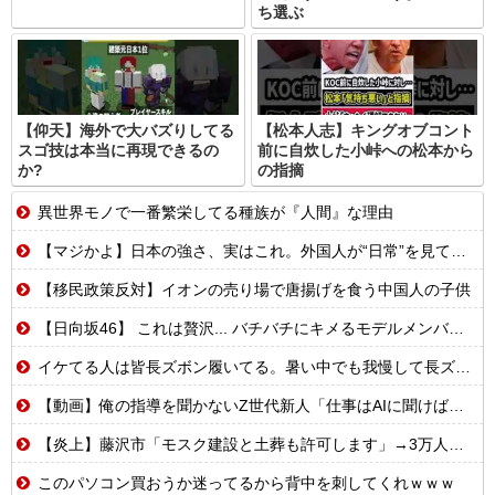
ち選ぶ
【仰天】海外で大バズりしてる
【松本人志】キングオブコント
スゴ技は本当に再現できるの
前に自炊した小峠への松本から
か?
の指摘
異世界モノで一番繁栄してる種族が『人間』な理由
【マジかよ】日本の強さ、実はこれ。外国人が“日常”を見て衝撃を受けた理由
【移民政策反対】イオンの売り場で唐揚げを食う中国人の子供
【日向坂46】 これは贅沢... バチバチにキメるモデルメンバーこちら
イケてる人は皆長ズボン履いてる。暑い中でも我慢して長ズボン履いてる。半ズボンはモテ無い。厳しいって
【動画】俺の指導を聞かないZ世代新人「仕事はAIに聞けば余裕w」俺「AI以下でごめんね」→指導やめて放置プレイした結果w
【炎上】藤沢市「モスク建設と土葬も許可します」→3万人の反対署名も却下
このパソコン買おうか迷ってるから背中を刺してくれｗｗｗ