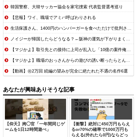
韓国警察、大韓サッカー協会を家宅捜索 代表監督選考巡り
【悲報】ワイ、職場でアミバ呼ばわりされる
生活保護さん、1400円のハンバーガーを食べただけで批判される
ノイジーが帰国したらどうなる？←阪神の運気が下がりまくるやろな
【マジかよ】取引先との接待に上司が乱入し「10億の案件俺がもらったw残念だったな負け犬w」→取引先社長「誰だね君は…」既に契約成立していて…
【マジかよ】職場のおっさんからの遊びの誘い断ったらとんでもないこと言われたんだが
【動画】㊗️2万回 続編の望みが完全に絶たれた不遇の名作6選
あなたが興味ありそうな記事
【仰天】拷◯官「一年間同じゲ
【衝撃】絶対に450万円もらえ
ームを1日12時間遊べ」
るor70%の確率で1000万円も
らえる(外れたら0円)ならどっ