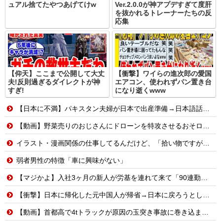
ュアル捨てたやつあげてけw
Ver.2.0.0が神アプデすぎて度肝
を抜かれるトレーナーたちの反
応集
【仰天】ここまで公開して大丈
【衝撃】ワイらの進次郎の愛国
夫!反則過ぎるダイレクトが神
エアコン、使われずパン置き台
すぎ!
になり逝くwww
【日本に不満】パキスタン夫婦が日本で出産準備→日本語話せないため病院に断られる
【動画】野菜売りのおじさんにドローンを特攻させるおそロシア。
イラスト・漫画関係の仕事してるんだけど、「拾い物ですが」とか言ってTwitterで勝手に自分の画像を出されるのに違和感を覚える。。
弱者男性の特徴「車に興味がない」
【マジかよ】入社3ヶ月の新人が労基を連れて来て「90連勤させられました」「労働基準法違反です」→俺「彼は30連休中ですが?」
【衝撃】日本に帰化した元中国人が帰省→日本に戻ろうとしたら…
【動画】首都高で4tトラックが原因の玉突き事故に巻き込まれた軽バンの車載。