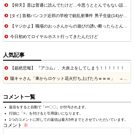
【仰天】昔は普通に読んでたけど…今思うととんでもない設定の少女漫画
[タイ] 首都バンコク近郊の学校で銃乱射事件 男子生徒(14)が発砲...
【マジかよ】職場のおっさんからの遊びの誘い断ったらとんでもないこと言われたんだが
今日初めてロイヤルホスト行ってきたんだけど
人気記事
【超絶悲報】 『アコム』、大炎上をしてしまう！！！！！！
陽キャさん「車からロケット花火打ち上げたろｗｗｗ」 → サンルーフが閉まっていて無事車内に発射
コメント一覧
返信をすると自動で「>>〇〇」が付与されます。
行頭に「>」を付けると引用扱いになります。
1つのコメントに対しての返信は最大5件までとさせていただいています。
コメント
※