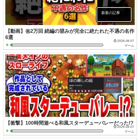
新着の記事
【動画】㊗️2万回 続編の望みが完全に絶たれた不遇の名作
6選
2026.08.07
ゲーム
ゲーム
【衝撃】100時間遊べる和風スターデューバレーだった!?
2026.08.07
ゲーム