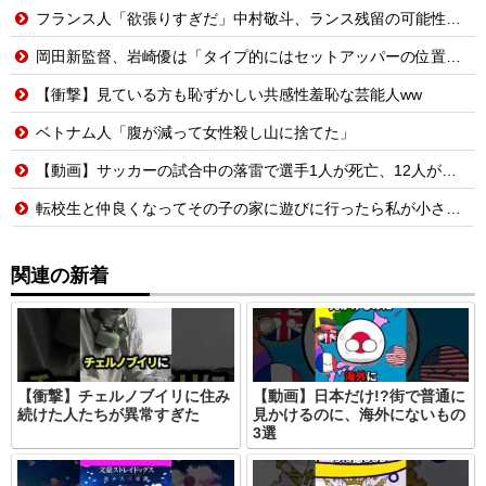
フランス人「欲張りすぎだ」中村敬斗、ランス残留の可能性を会長が示唆！移籍金が交渉の壁に..現地サポの本音がこれ！【海外の反応】
岡田新監督、岩崎優は「タイプ的にはセットアッパーの位置が一番合うてる」←おーん
【衝撃】見ている方も恥ずかしい共感性羞恥な芸能人ww
ベトナム人「腹が減って女性殺し山に捨てた」
【動画】サッカーの試合中の落雷で選手1人が死亡、12人が負傷した事故。
転校生と仲良くなってその子の家に遊びに行ったら私が小さい頃に撮った写真があった
関連の新着
【衝撃】チェルノブイリに住み
【動画】日本だけ!?街で普通に
続けた人たちが異常すぎた
見かけるのに、海外にないもの
3選