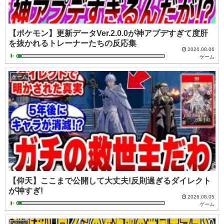
【ポケモン】更新データVer.2.0.0が神アプデすぎて度肝
を抜かれるトレーナーたちの反応集
2026.08.06
ゲーム
ゲーム
【仰天】ここまで公開して大丈夫!反則過ぎるダイレクト
が神すぎ!
2026.08.05
ゲーム