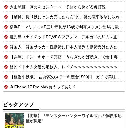
大山悠輔 高めをセンターへ 初回から繋がる虎打線
【驚愕】撮り鉄にケンカ売ったなんJ民、謎の電車攻撃に敗れてしまうwww
横浜F・マリノスMF三井寺眞が16歳で開幕スタメン出場し最年少記録更新 さらにデビュー戦でいきなりゴール
鹿児島ユナイテッドFCがFWフアンマ・デルガドの加入を正式発表 「皆さんに最高の喜びを届けられるよう頑張ります！」
韓国人「韓国サッカー性接待に日本人審判も接待受けたみたいだよ」
【兵庫】ドン・キホーテ露店「うなぎのかば焼き」で食中毒 男女14人が発熱や腹痛など訴え…サルモネラ属の菌検出
移民ベトナム女達の宅飲み、レベチｗｗｗｗｗｗｗｗｗｗｗｗｗｗｗｗｗｗｗｗｗｗｗｗ
【極旨牛鉄板】 吉野家のステーキ定食1500円、ガチで美味そうｗｗｗ
今iPhone 17 Pro Max買うってあり？
ピックアップ
【衝撃】『モンスターハンターワイルズ』の体験版配
信が決定!