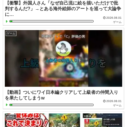
【衝撃】外国人さん「なぜ自己流に絵を描いただけで批
判するんだ?」→とある海外絵師のアートを巡って大論争
に…
2026.08.01
ゲーム
ゲーム
【動画】ついにワイ日本編クリアして上級者の仲間入り
を果たしてしまうw
2026.08.01
ゲーム
ゲーム