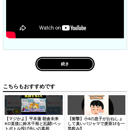
続き
こちらもおすすめです
【マジかよ】平本蓮 朝倉未来
【衝撃】小4の息子がおねしょ
KO直後に鈴木千裕と乱闘!ペッ
して臭いパジャマで麦茶1ℓを一
トボトル投げ合いの真相
気飲み⁈