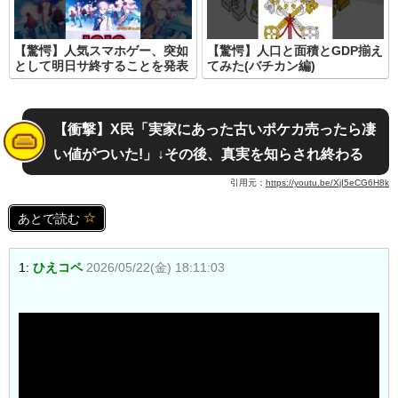
【驚愕】人気スマホゲー、突如
【驚愕】人口と面積とGDP揃え
として明日サ終することを発表
てみた(バチカン編)
【衝撃】X民「実家にあった古いポケカ売ったら凄
い値がついた!」↓その後、真実を知らされ終わる
引用元：
https://youtu.be/XjI5eCG6H8k
あとで読む
1:
ひえコペ
2026/05/22(金) 18:11:03