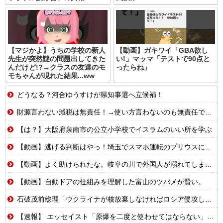
【マジかよ】うちの学校の新人
【動画】ガキワイ「GBA欲し
先生が突然謎の問題出してきた
い!」マッマ「テストで90点と
んだけど!?→クラスの友達のモ
ったらね」
モちゃんが現れた結果...ww
どうなる？河合ゆうすけが県知事選へ立候補！
財源言わない減税は無責任！→使い方言わないのも無責任では？
【は？】大阪府泉南市の公立小学校でイスラムのいい所を学ぶ
【動画】逃げる判断はやっ！埼玉でスマホ運転のプリウスに当て逃げされる車載。
【動画】よく助けられたな。岐阜の川で外国人が溺れてしまう事故。
【動画】自動ドアの仕組みを理解した富山のツバメが賢い。
石破茂前総理「ウクライナが核放棄しなければロシア侵攻しなかった」！
【速報】 エッセイスト「原爆を二度と使わせてはならない」→リプ「もちろん中国の核も非難する？」→即ブロック