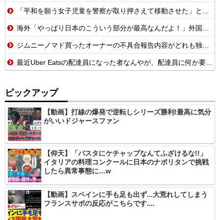
「平和を願う女子児童を警察が取り押さえて移動させた」と市民団体が告発、「児童……どこ？」とガチで困惑する人が続出
海外「やっぱり日本のこういう部分が最高なんだよ！」外国人が語る日本の魅力的に感じる部分とは・・・？【海外の反応】
ジムニーノマド買ったオーナーの不具合報告内容がどれも独特すぎる模様…
最近Uber Eatsの配達員になった者なんやが、配達員に何か要望があったら教えてくれ
ピックアップ
【動画】打線の爆発で逆転しシリーズ勝利!最高に気分
がいいドジャースファン
【仰天】「パスタにケチャップなんてふざけるな!!」
イタリアの料理コンクールに日本のナポリタンで挑戦
したら異常事態に…w
【動画】スペインに手も足も出ず...大荒れしてしまう
フランスサポの反応がこちらです....