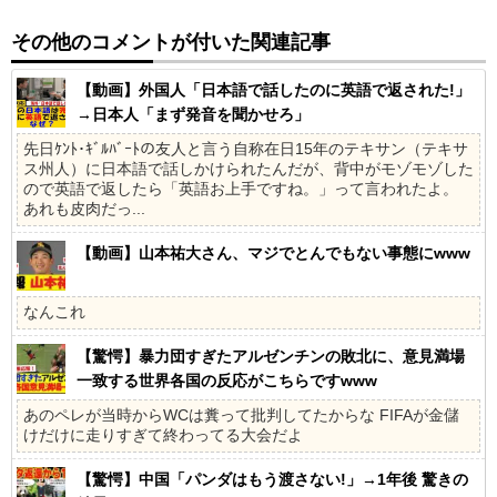
その他のコメントが付いた関連記事
【動画】外国人「日本語で話したのに英語で返された!」
→日本人「まず発音を聞かせろ」
先日ｹﾝﾄ･ｷﾞﾙﾊﾞｰﾄの友人と言う自称在日15年のテキサン（テキサ
ス州人）に日本語で話しかけられたんだが、背中がモゾモゾした
ので英語で返したら「英語お上手ですね。」って言われたよ。
あれも皮肉だっ...
【動画】山本祐大さん、マジでとんでもない事態にwww
なんこれ
【驚愕】暴力団すぎたアルゼンチンの敗北に、意見満場
一致する世界各国の反応がこちらですwww
あのペレが当時からWCは糞って批判してたからな FIFAが金儲
けだけに走りすぎて終わってる大会だよ
【驚愕】中国「パンダはもう渡さない!」→1年後 驚きの