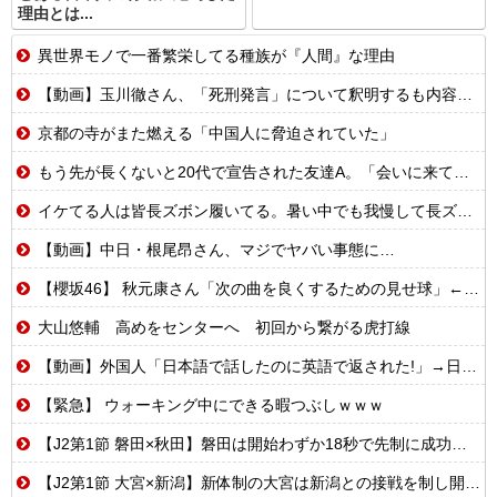
理由とは...
異世界モノで一番繁栄してる種族が『人間』な理由
【動画】玉川徹さん、「死刑発言」について釈明するも内容がクソすぎて更に大炎上……
京都の寺がまた燃える「中国人に脅迫されていた」
もう先が長くないと20代で宣告された友達A。「会いに来てほしい」と言うので彼女の好きなもの沢山もっていったんだけど、なんとBが手渡した物は…
イケてる人は皆長ズボン履いてる。暑い中でも我慢して長ズボン履いてる。半ズボンはモテ無い。厳しいって
【動画】中日・根尾昂さん、マジでヤバい事態に…
【櫻坂46】 秋元康さん「次の曲を良くするための見せ球」←これ次...
大山悠輔 高めをセンターへ 初回から繋がる虎打線
【動画】外国人「日本語で話したのに英語で返された!」→日本人「まず発音を聞かせろ」
【緊急】 ウォーキング中にできる暇つぶしｗｗｗ
【J2第1節 磐田×秋田】磐田は開始わずか18秒で先制に成功するも追いつかれドロー 秋葉新体制の初白星はお預けに
【J2第1節 大宮×新潟】新体制の大宮は新潟との接戦を制し開幕白星スタート！自陣からのカウンターが決まり山本桜大が決勝ゴール