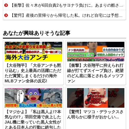
【衝撃】佐々木が6回自責2もサヨナラ負けに。あまりの酷さにドン引きするドジャースファン
【驚愕】産後の里帰りから帰宅した私。けれど自宅には予想もしない人物が住み着いており……義父「お!嫁ちゃんお疲れ!俺もしばらく厄介になるよ」ギャンブル中毒&借金まみれな義父だった!
あなたが興味ありそうな記事
【大谷翔平】「大谷アンチも黙
【衝撃】大谷翔平に抑えられ打
り込む」史上最高の活躍にただ
線が打てずスイープ負け。絶望
ただ賞賛しまくるだけの海外
のどん底に落とされるメッツフ
MLBファン全体の反応!
ァン
【マジかよ】「私は黒人よ!?本
【驚愕】マツコ・デラックスさ
気なの!?」羽田空港で炎上した
ん明らかに様子がおかしい...
JAL機に乗っていた黒人女性が
とある日本人の行動に絶句した