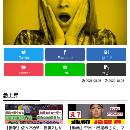
Twitter
Facebook
はてブ
Pocket
LINE
コピー
2026.08.05
2022.10.26
急上昇
【衝撃】佐々木が6回自責2もサ
【動画】中日・根尾昂さん、マ