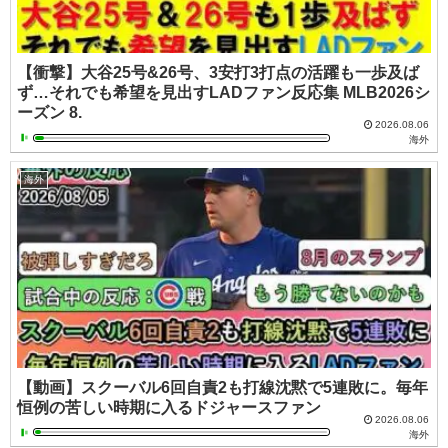
【衝撃】大谷25号&26号、3安打3打点の活躍も一歩及ば
ず…それでも希望を見出すLADファン反応集 MLB2026シ
ーズン 8.
2026.08.06
海外
海外
【動画】スクーバル6回自責2も打線沈黙で5連敗に。毎年
恒例の苦しい時期に入るドジャースファン
2026.08.06
海外