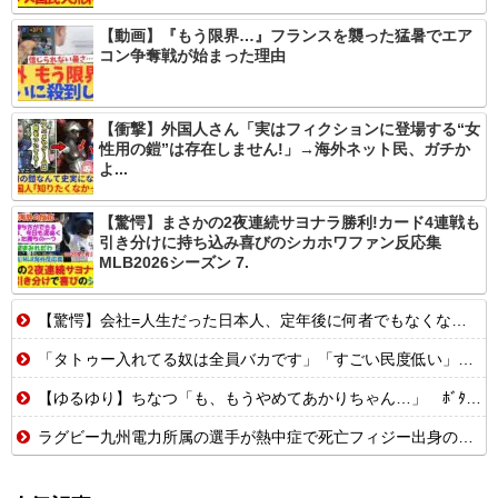
【動画】『もう限界…』フランスを襲った猛暑でエア
コン争奪戦が始まった理由
【衝撃】外国人さん「実はフィクションに登場する“女
性用の鎧”は存在しません!」→海外ネット民、ガチか
よ...
【驚愕】まさかの2夜連続サヨナラ勝利!カード4連戦も
引き分けに持ち込み喜びのシカホワファン反応集
MLB2026シーズン 7.
【驚愕】会社=人生だった日本人、定年後に何者でもなくなるwww
「タトゥー入れてる奴は全員バカです」「すごい民度低い」この道23年の彫り...
【ゆるゆり】ちなつ「も、もうやめてあかりちゃん…」 ﾎﾞﾀﾎﾞﾀ
ラグビー九州電力所属の選手が熱中症で死亡フィジー出身の26歳