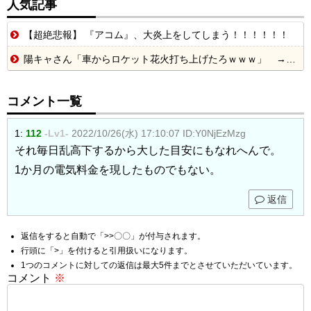
人気記事
【超絶悲報】 『アコム』、大炎上をしてしまう！！！！！！
陽キャさん「車からロケット花火打ち上げたろｗｗｗ」 → サンルーフが閉まっていて無事車内に発射
コメント一覧
1:
112
-Lv1-
2022/10/26(水) 17:10:07
ID:Y0NjEzMzg
それ毎日乱高下するから大した目安にもなれへんで。
1か月の電気料金を現したものでもない。
返信
返信をすると自動で「>>〇〇」が付与されます。
行頭に「>」を付けると引用扱いになります。
1つのコメントに対しての返信は最大5件までとさせていただいています。
コメント
※