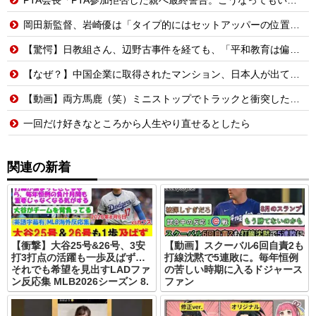
岡田新監督、岩崎優は「タイプ的にはセットアッパーの位置が一番合うてる」←おーん
【驚愕】日教組さん、辺野古事件を経ても、「平和教育は偏っていない!」
【なぜ？】中国企業に取得されたマンション、日本人が出ていきネパール人で埋まる
【動画】両方馬鹿（笑）ミニストップでトラックと衝突したドラレコが（ノ∇`）
一回だけ好きなところから人生やり直せるとしたら
関連の新着
【衝撃】大谷25号&26号、3安
【動画】スクーバル6回自責2も
打3打点の活躍も一歩及ばず…
打線沈黙で5連敗に。毎年恒例
それでも希望を見出すLADファ
の苦しい時期に入るドジャース
ン反応集 MLB2026シーズン 8.
ファン