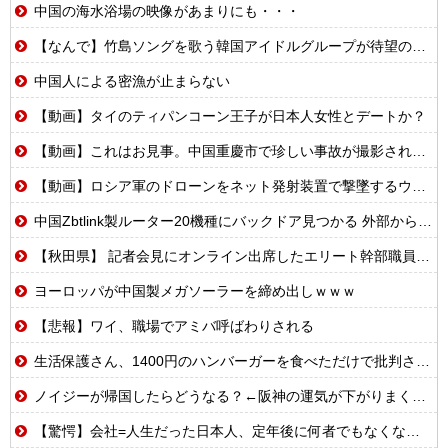
中国の海水浴場の映像があまりにも・・・
【なんで】竹島ソングを歌う韓国アイドルグループが待望の日本デビュー
中国人による密漁が止まらない
【動画】タイのティパンコーン王子が日本人女性とデートか？
【動画】これはお見事。中国重慶市で珍しい事故が撮影される。
【動画】ロシア軍のドローンをネット発射装置で撃墜するウクライナ。
中国Zbtlink製ルーター20機種にバックドア見つかる 外部から完全制御のおそれ
【秋田県】 記者会見にオンライン出席したエリート幹部職員、バスローブ姿でタバコを吸いながら説明 県が聞き取りへ
ヨーロッパが中国製メガソーラーを締め出しｗｗｗ
【悲報】ワイ、職場でアミバ呼ばわりされる
生活保護さん、1400円のハンバーガーを食べただけで批判される
ノイジーが帰国したらどうなる？←阪神の運気が下がりまくるやろな
【驚愕】会社=人生だった日本人、定年後に何者でもなくなるwww