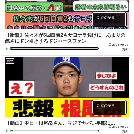
新着の記事
【衝撃】佐々木が6回自責2もサヨナラ負けに。あまりの
酷さにドン引きするドジャースファン
2026.08.08
海外
海外
新着の記事
【動画】中日・根尾昂さん、マジでヤバい事態に…
2026.08.08
海外