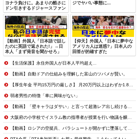
ヨナラ負けに。あまりの酷さに
ジでヤバい事態に...
ドン引きするドジャースファン
【動画】外国人「日本語で話し
【仰天】外国人「日本に夢中な
たのに英語で返された!」→日
アメリカ人は迷惑?」日本人の
本人「まず発音を聞かせろ」
回答が的確すぎた
【生活保護】永住外国人が日本人平均超え...
【動画】自動ドアの仕組みを理解した富山のツバメが賢い。
【厚生年金 平均15万円の厳しさ】 月20万円以上はわずか1.8割、高齢夫婦は毎月4.2万円の赤字に
弱者男性の特徴「車に興味がない」
【動画】「壁キャラはダサい」と言って超激レア出し続ける脳キンw
大阪府の小学校でイスラム教の指導者が授業を行い物議を醸す！ #大阪 #イスラム教 #モスク
【動画】ロシアの空挺兵、パラシュートが開かずに墜落してしまう。
PTA会長「PTA参加拒否した親へ最終警告。こうなってもいい？」