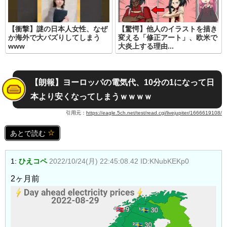
【衝撃】謎の日本人女性、なぜ
【驚愕】他人のイラストを描き
か海外で大バズりしてしまう
変える「修正アート」、欧米で
www
大炎上する理由...
【朗報】ヨーロッパの電気代、10分の1になって日
本より安くなってしまうｗｗｗｗ
引用元：
https://eagle.5ch.net/test/read.cgi/livejupiter/1666619108/
あとで読む
1:
ひえコペ
2022/10/24(月) 22:45:08.42 ID:KNubKEKp0
2ヶ月前