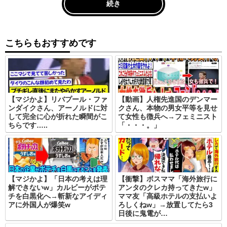
続き
こちらもおすすめです
【マジかよ】リバプール・ファ
【動画】人権先進国のデンマー
ンダイクさん、アーノルドに対
クさん、本物の男女平等を見せ
して完全に心が折れた瞬間がこ
て女性も徴兵へ→︎フェミニスト
ちらです…..
「・・・。」
【マジかよ】「日本の考えは理
【衝撃】ボスママ「海外旅行に
解できないw」カルビーがポテ
アンタのクレカ持ってきたw」
チを白黒化へ→斬新なアイディ
ママ友「高級ホテルの支払いよ
アに外国人が爆笑w
ろしくねw」→放置してたら3
日後に鬼電が…