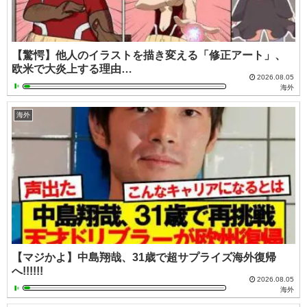
【驚愕】他人のイラストを描き変える「修正アート」、
欧米で大炎上する理由…
2026.08.05
海外
海外
【マジかよ】中島翔哉、31歳で超サプライズ海外復帰
へ!!!!!!
2026.08.05
海外