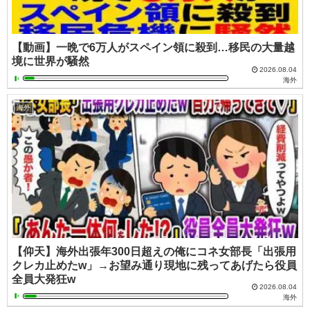
【動画】一晩で6万人がスペイン領に殺到…移民の大量越
境に世界が騒然
2026.08.04
海外
海外
【仰天】海外出張年300日超えの俺にコネ女部長「出張用
クレカ止めたw」→お望み通り現地に残ってあげたら役員
全員大発狂w
2026.08.04
海外