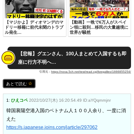
【マジかよ】ディオマンデのマ
【動画】一晩で6万人がスペイ
ドリー移籍に前代未聞のトラブ
ン領に殺到…移民の大量越境に
ル発生…
世界が騒然
【悲報】グエンさん、100人まとめて入国するも即
座に行方不明へ…
引用元：
https://nova.5ch.net/test/read.cgi/livegalileo/1666855254/
あとで読む
1:
ひえコペ
2022/10/27(木) 16:20:54.49 ID:aYQqmmjnr
韓国襄陽空港入国のベトナム人１００人余り、一度に消
えた
https://s.japanese.joins.com/jarticle/297062