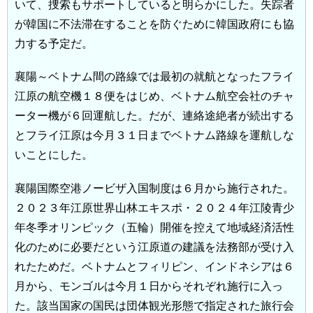
いて、捜索もサポートしていると明らかにした。失踪者
が韓国に不法滞在することを防ぐために韓国政府にも協
力する予定だ。
襄陽～ベトナム間の路線では最初の就航となったフライ
江原の航空機１８便をはじめ、ベトナム航空会社のチャ
ーター機が６回運航した。だが、連絡途絶者が続出する
とフライ江原は今月３１日までベトナム路線を運航しな
いことにした。
襄陽国際空港ノービザ入国制度は６月から施行された。
２０２３年江原世界山林エキスポ・２０２４年江陵青少
年冬季オリンピック（五輪）開催を控えて地域経済活性
化のために必要だという江原道の建議を法務部が受け入
れたためだ。ベトナムとフィリピン、インドネシアは６
月から、モンゴルは今月１日からそれぞれ施行に入っ
た。該当国家の国民は団体観光形態で指定された旅行会