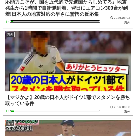
応能力こそが、国を近代的で先進国たらしめてる』地震
発生から1時間で自衛隊到着、翌日にエアコン300台が到
着!日本人の地震対応の早さに驚愕の反応集
2026.08.03
海外
海外
【マジかよ】20歳の日本人がドイツ1部でスタメンを勝ち
取っている件
2026.08.03
海外
海外