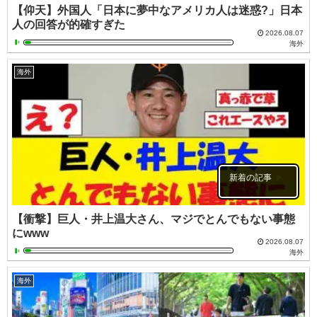
【仰天】外国人「日本に夢中なアメリカ人は迷惑?」日本
人の回答が的確すぎた
2026.08.07
海外
海外
新着の記事
【衝撃】巨人・井上温大さん、マジでとんでもない事態
にwww
2026.08.07
海外
海外