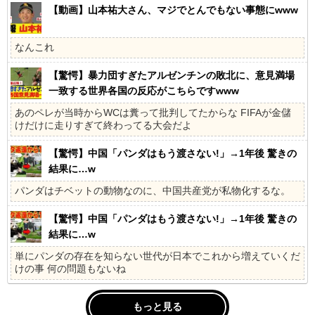
【動画】山本祐大さん、マジでとんでもない事態にwww
なんこれ
【驚愕】暴力団すぎたアルゼンチンの敗北に、意見満場
一致する世界各国の反応がこちらですwww
あのペレが当時からWCは糞って批判してたからな FIFAが金儲
けだけに走りすぎて終わってる大会だよ
【驚愕】中国「パンダはもう渡さない!」→1年後 驚きの
結果に…w
パンダはチベットの動物なのに、中国共産党が私物化するな。
【驚愕】中国「パンダはもう渡さない!」→1年後 驚きの
結果に…w
単にパンダの存在を知らない世代が日本でこれから増えていくだ
けの事 何の問題もないね
もっと見る