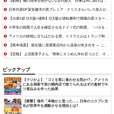
【動画】俺の指導を聞かないZ世代新人「仕事はAIに聞けば余裕w」俺「AI以下でごめんね」→指導やめて放置プレイした結果w
日本代表DF冨安健洋の英プレミア・クリスタルパレス加入が正式決定 鎌田大地とチームメイトに
【J1第1節 G大阪×浦和】G大阪が逆転勝利で開幕白星スタート！数的優位の中で逆転を許す苦しい展開も終盤に再逆転に成功
小学生の段階で人生を確定させるドイツ式の制度、「バカを振い落せるから合理的だ」と自惚れていた結果……
アメリカの終戦に立ちはだかる壁、イスラエルはトランプ和平案に「同意せず」！
【熊本地震】 発生後に居酒屋店内から温泉が吹き出す ← これ前触れじゃね？
【悲報】 上沼恵美子さん「簡単にそうめん作れ言うけど、そうめん作りて地獄なんよ」
ピックアップ
【マジかよ】「ゴミを客に食わせる気か!?」アメリカ
にある倒産寸前の精肉店で捨てられるはずの食材でモ
ツ煮込みを作った結果
【衝撃】海外「本物かと思った…」日本のコスプレ文
化が世界中を感動させる理由とは?