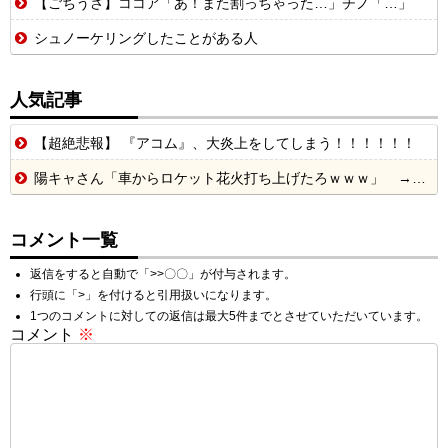
【ごちうさ】ココア「あ！また割っちゃった…」チノ「…」
シュノーケリングしたことがある人
人気記事
【超絶悲報】 『アコム』、大炎上をしてしまう！！！！！！
陽キャさん「車からロケット花火打ち上げたろｗｗｗ」 → サンルーフが閉まっていて無事車内に発射
コメント一覧
返信をすると自動で「>>〇〇」が付与されます。
行頭に「>」を付けると引用扱いになります。
1つのコメントに対しての返信は最大5件までとさせていただいています。
コメント
※