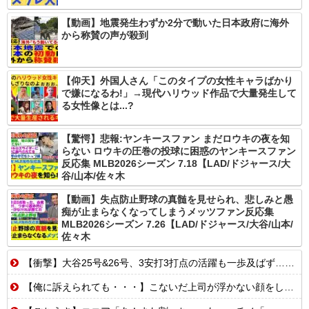
【動画】地震発生わずか2分で動いた日本政府に海外
から称賛の声が殺到
【仰天】外国人さん「このタイプの女性キャラばかり
で嫌になるわ!」→現代ハリウッド作品で大量発生して
る女性像とは...?
【驚愕】悲報:ヤンキースファン まだロウキの夜を知
らない ロウキの圧巻の投球に困惑のヤンキースファン
反応集 MLB2026シーズン 7.18【LAD/ドジャース/大
谷/山本/佐々木
【動画】失点防止野球の真髄を見せられ、悲しみと愚
痴が止まらなくなってしまうメッツファン反応集
MLB2026シーズン 7.26【LAD/ドジャース/大谷/山本/
佐々木
【衝撃】大谷25号&26号、3安打3打点の活躍も一歩及ばず…それでも希望を見出すLADファン反応集 MLB2026シーズン 8.
【俺に訴えられても・・・】こないだ上司が浮かない顔をしていたから、理由を聞いてみたら、ほんのりだった。【再】