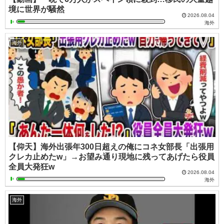
境に世界が騒然
2026.08.04
海外
海外
【仰天】海外出張年300日超えの俺にコネ女部長「出張用
クレカ止めたw」→お望み通り現地に残ってあげたら役員
全員大発狂w
2026.08.04
海外
海外