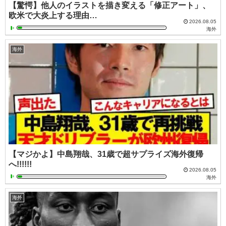
【驚愕】他人のイラストを描き変える「修正アート」、
欧米で大炎上する理由…
2026.08.05
海外
海外
【マジかよ】中島翔哉、31歳で超サプライズ海外復帰
へ!!!!!!
2026.08.05
海外
海外