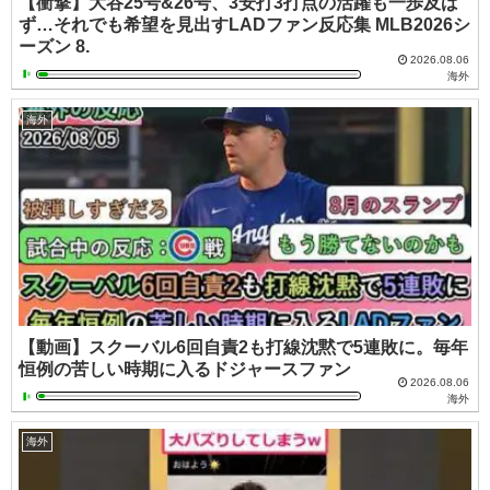
【衝撃】大谷25号&26号、3安打3打点の活躍も一歩及ば
ず…それでも希望を見出すLADファン反応集 MLB2026シ
ーズン 8.
2026.08.06
海外
海外
【動画】スクーバル6回自責2も打線沈黙で5連敗に。毎年
恒例の苦しい時期に入るドジャースファン
2026.08.06
海外
海外