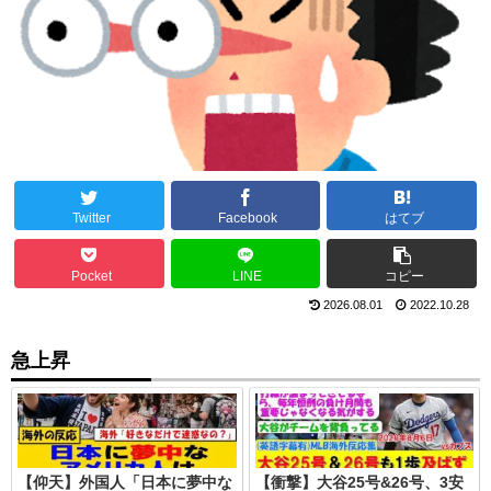
Twitter
Facebook
はてブ
Pocket
LINE
コピー
2026.08.01
2022.10.28
急上昇
【仰天】外国人「日本に夢中な
【衝撃】大谷25号&26号、3安