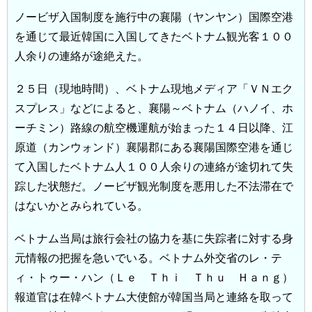
ノービザ入国制度を施行中の襄陽（ヤンヤン）国際空港
を通じて最近韓国に入国してきたベトナム観光客１００
人余りの連絡が途絶えた。
２５日（現地時間）、ベトナム現地メディア「ＶＮエク
スプレス」などによると、襄陽～ベトナム（ハノイ、ホ
ーチミン）路線の航空機運航が始まった１４日以降、江
原道（カンウォンド）襄陽郡にある襄陽国際空港を通じ
て入国したベトナム人１００人余りの連絡が途切れて失
踪した状態だ。ノービザ観光制度を悪用した不法滞在で
はないかとみられている。
ベトナム当局は旅行会社の協力を基に失踪者に対する身
元情報の把握を急いでいる。ベトナム外交省のレ・テ
ィ・トゥー・ハン（Ｌｅ Ｔｈｉ Ｔｈｕ Ｈａｎｇ）
報道官は在韓ベトナム大使館が韓国当局と連絡を取って