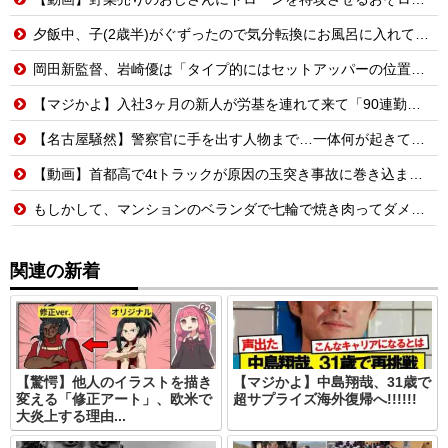
夕飯中、子(2歳半)がぐずったので気分転換にお風呂に入れて出てきたら「皿を片付けてないでしょ！義祖母が洗ったんだけど！？なめてるの？バカにしてるの？」と言われた…
岡田新監督、岩崎優は「タイプ的にはセットアッパーの位置が一番合うてる」←おーん
【マジかよ】入社3ヶ月の新人が労基を連れて来て「90連勤させられました」「労働基準法違反です」→俺「彼は30連休中ですが?」
【名古屋騒然】警察官に手を出す人物まで…一体何が起きているのか #外国人 #共生社会 #japan
【動画】首都高で4tトラックが原因の玉突き事故に巻き込まれた軽バンの車載。
もしかして、マンションのベランダで七輪で焼き肉ってダメなの？????
関連の新着
【驚愕】他人のイラストを描き
【マジかよ】中島翔哉、31歳で
変える「修正アート」、欧米で
超サプライズ海外復帰へ!!!!!!
大炎上する理由...