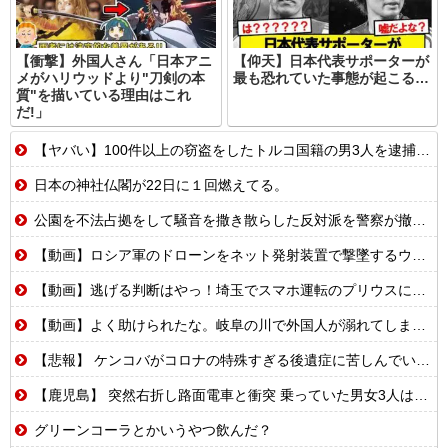
【衝撃】外国人さん「日本アニ
【仰天】日本代表サポーターが
メがハリウッドより"刀剣の本
最も恐れていた事態が起こる…
質"を描いている理由はこれ
だ!」
【ヤバい】100件以上の窃盗をしたトルコ国籍の男3人を逮捕 #移民 #外国人
日本の神社仏閣が22日に１回燃えてる。
公園を不法占拠をして騒音を撒き散らした反対派を警察が撤去しました！
【動画】ロシア軍のドローンをネット発射装置で撃墜するウクライナ。
【動画】逃げる判断はやっ！埼玉でスマホ運転のプリウスに当て逃げされる車載。
【動画】よく助けられたな。岐阜の川で外国人が溺れてしまう事故。
【悲報】 ケンコバがコロナの特殊すぎる後遺症に苦しんでいる模様…お前らの周りにもこんな奴いる？
【鹿児島】 突然右折し路面電車と衝突 乗っていた男女3人は車を放置しダッシュで逃走中
グリーンコーラとかいうやつ飲んだ？