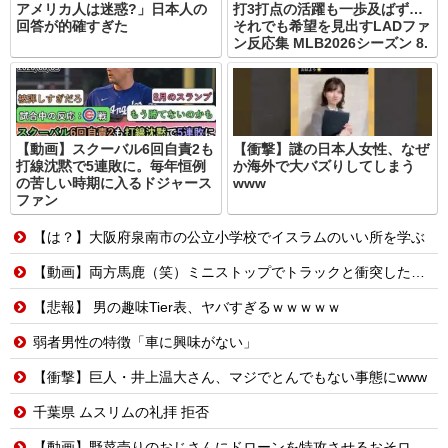
アメリカ人は迷惑?」日本人の
打3打点の活躍も一歩及ばず…
回答が的確すぎた
それでも希望を見出すLADファ
ン反応集 MLB2026シーズン 8.
【動画】スクーバル6回自責2も
【衝撃】謎の日本人女性、なぜ
打線沈黙で5連敗に。毎年恒例
か海外で大バズりしてしまう
の苦しい時期に入るドジャース
www
ファン
【は？】大阪府泉南市の公立小学校でイスラムのいい所を学ぶ
【動画】両方馬鹿（笑）ミニストップでトラックと衝突したドラレコが（ノ∇`）
【悲報】 男の趣味Tier表、ヤバすぎるｗｗｗｗｗ
弱者男性の特徴「車に興味がない」
【衝撃】巨人・井上温大さん、マジでとんでもない事態にwww
千葉県 ムスリムの礼拝 拒否
【動画】野菜売りのおじさんにドローンを特攻させるおそロシア。