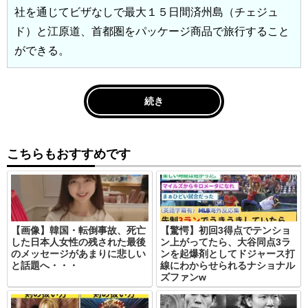
社を通じてビザなしで最大１５日間済州島（チェジュ
ド）と江原道、首都圏をパッケージ商品で旅行すること
ができる。
続き
こちらもおすすめです
【画像】韓国・転倒事故、死亡
【驚愕】初回3得点でテンショ
した日本人女性の残された最後
ン上がってたら、大谷同点3ラ
のメッセージがあまりに悲しい
ンを起爆剤としてドジャース打
と話題へ・・・
線にわからせられるナショナル
ズファンw