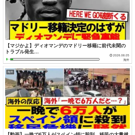
【マジかよ】ディオマンデのマドリー移籍に前代未聞の
トラブル発生…
2026.08.05
海外
海外
【動画】一晩で6万人がスペイン領に殺到…移民の大量越