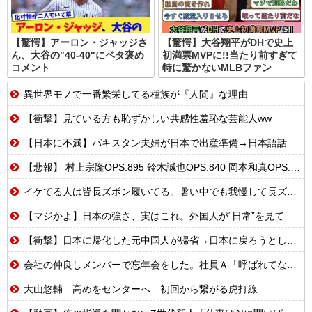
【驚愕】アーロン・ジャッジさ
【驚愕】大谷翔平がDHで史上
ん、大谷の"40-40"にベタ褒め
初満票MVPに!!当たり前すぎて
コメント
特に驚かないMLBファン
異世界モノで一番繁栄してる種族が『人間』な理由
【衝撃】見ている方も恥ずかしい共感性羞恥な芸能人ww
【日本に不満】パキスタン夫婦が日本で出産準備→日本語話せないため病院に断られる
【悲報】 村上宗隆OPS.895 鈴木誠也OPS.840 岡本和真OPS.742 吉田正尚OPS.740←これ
イケてる人は皆長ズボン履いてる。暑い中でも我慢して長ズボン履いてる。半ズボンはモテ無い。厳しいって
【マジかよ】日本の強さ、実はこれ。外国人が“日常”を見て衝撃を受けた理由
【衝撃】日本に帰化した元中国人が帰省→日本に戻ろうとしたら…
会社の仲良しメンバーで忘年会をした。社員Ａ「呼ばれてない！」私（なぜ今年も呼ばれると思うのか…）→ Ａは『食べ物』になると豹変・・・
大山悠輔 高めをセンターへ 初回から繋がる虎打線