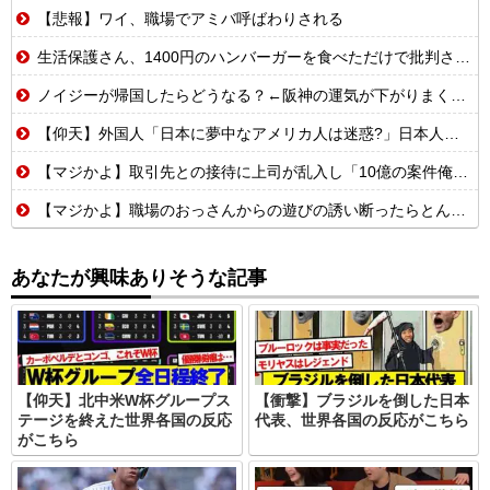
【悲報】ワイ、職場でアミバ呼ばわりされる
生活保護さん、1400円のハンバーガーを食べただけで批判される
ノイジーが帰国したらどうなる？←阪神の運気が下がりまくるやろな
【仰天】外国人「日本に夢中なアメリカ人は迷惑?」日本人の回答が的確すぎた
【マジかよ】取引先との接待に上司が乱入し「10億の案件俺がもらったw残念だったな負け犬w」→取引先社長「誰だね君は…」既に契約成立していて…
【マジかよ】職場のおっさんからの遊びの誘い断ったらとんでもないこと言われたんだが
あなたが興味ありそうな記事
【仰天】北中米W杯グループス
【衝撃】ブラジルを倒した日本
テージを終えた世界各国の反応
代表、世界各国の反応がこちら
がこちら