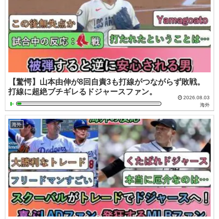
【驚愕】山本由伸が8回自責3も打線がつながらず敗戦。
打線に超絶ブチギレるドジャースファン。
2026.08.03
海外
海外