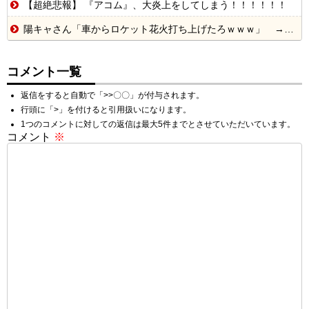
【超絶悲報】 『アコム』、大炎上をしてしまう！！！！！！
陽キャさん「車からロケット花火打ち上げたろｗｗｗ」 → サンルーフが閉まっていて無事車内に発射
コメント一覧
返信をすると自動で「>>〇〇」が付与されます。
行頭に「>」を付けると引用扱いになります。
1つのコメントに対しての返信は最大5件までとさせていただいています。
コメント
※