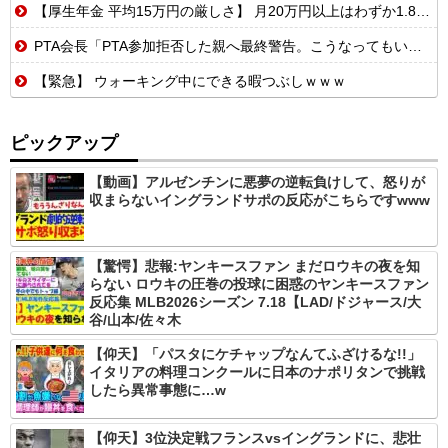
【厚生年金 平均15万円の厳しさ】 月20万円以上はわずか1.8割、高齢夫婦は毎月4.2万円の赤字に
PTA会長「PTA参加拒否した親へ最終警告。こうなってもいい？」
【緊急】 ウォーキング中にできる暇つぶしｗｗｗ
ピックアップ
【動画】アルゼンチンに悪夢の逆転負けして、怒りが
収まらないイングランドサポの反応がこちらですwww
【驚愕】悲報:ヤンキースファン まだロウキの夜を知
らない ロウキの圧巻の投球に困惑のヤンキースファン
反応集 MLB2026シーズン 7.18【LAD/ドジャース/大
谷/山本/佐々木
【仰天】「パスタにケチャップなんてふざけるな!!」
イタリアの料理コンクールに日本のナポリタンで挑戦
したら異常事態に…w
【仰天】3位決定戦フランスvsイングランドに、悲壮