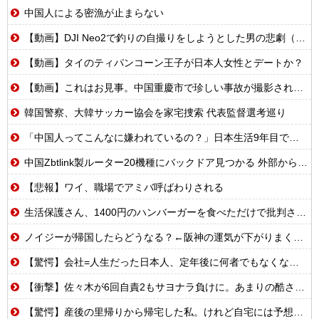
中国人による密漁が止まらない
【動画】DJI Neo2で釣りの自撮りをしようとした男の悲劇（ノ∇`）
【動画】タイのティパンコーン王子が日本人女性とデートか？
【動画】これはお見事。中国重慶市で珍しい事故が撮影される。
韓国警察、大韓サッカー協会を家宅捜索 代表監督選考巡り
「中国人ってこんなに嫌われているの？」日本生活9年目で明かす本心！
中国Zbtlink製ルーター20機種にバックドア見つかる 外部から完全制御のおそれ
【悲報】ワイ、職場でアミバ呼ばわりされる
生活保護さん、1400円のハンバーガーを食べただけで批判される
ノイジーが帰国したらどうなる？←阪神の運気が下がりまくるやろな
【驚愕】会社=人生だった日本人、定年後に何者でもなくなるwww
【衝撃】佐々木が6回自責2もサヨナラ負けに。あまりの酷さにドン引きするドジャースファン
【驚愕】産後の里帰りから帰宅した私。けれど自宅には予想もしない人物が住み着いており……義父「お!嫁ちゃんお疲れ!俺もしばらく厄介になるよ」ギャンブル中毒&借金まみれな義父だった!