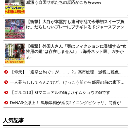
感漂う自国サポたちの反応がこちらwww
【衝撃】大谷が本塁打も連日守乱で今季初スイープ負
け。だらしないプレーにブチギレるドジャースファン
【衝撃】外国人さん「実はフィクションに登場する“女
性用の鎧”は存在しません!」→海外ネット民、ガチか
よ...
【仰天】「選挙公約ですが、、、?」高市総理、減税に難色を示し続ける玉木代表らを「煽りまくるwwwww」
一人暮らししてるんだけど、けっこう前から部屋の前の廊下で「この部屋のヤツどんなん？」とか「ほんまアホやなぁ」などと言う人が２、３日に一回は出てくんの。【再】
【ゴルゴ13】GマニュアルのGはガイムショウのGです
DeNA3位浮上！ 馬場皐輔が延長2イニングピシャリ、筒香がサヨナラホームラン！！
人気記事