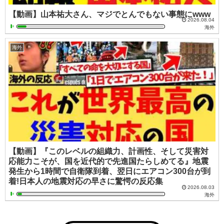
【動画】山本祐大さん、マジでとんでもない事態にwww
2026.08.04
海外
海外
【動画】『このレベルの組織力、計画性、そして災害対
応能力こそが、国を近代的で先進国たらしめてる』地震
発生から1時間で自衛隊到着、翌日にエアコン300台が到
着!日本人の地震対応の早さに驚愕の反応集
2026.08.03
海外