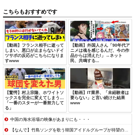
こちらもおすすめです
【動画】フランス相手に逝って
【動画】外国人さん「90年代ア
しまい、悪口が止まらないドイ
ニメは魂を感じるんだ、今の作
ツサポの反応がこちらになりま
品からは消えた!」→ネット
すwww
民、共鳴する...
【驚愕】村上宗隆、ホワイトソ
【動画】IT業界、「未経験者は
ックスを完全に変えてしまう…
要らない」と言い続けた結果
「一番のスターが一番努力して
www
る」
中国の海水浴場の映像があまりにも・・・
【なんで】竹島ソングを歌う韓国アイドルグループが待望の日本デビュー