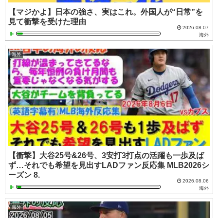
【マジかよ】日本の強さ、実はこれ。外国人が“日常”を
見て衝撃を受けた理由
2026.08.07
海外
海外
【衝撃】大谷25号&26号、3安打3打点の活躍も一歩及ば
ず…それでも希望を見出すLADファン反応集 MLB2026シ
ーズン 8.
2026.08.06
海外
海外