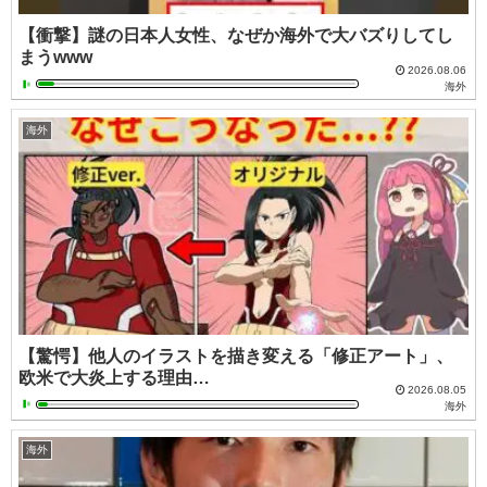
【衝撃】謎の日本人女性、なぜか海外で大バズりしてし
まうwww
2026.08.06
海外
海外
【驚愕】他人のイラストを描き変える「修正アート」、
欧米で大炎上する理由…
2026.08.05
海外
海外