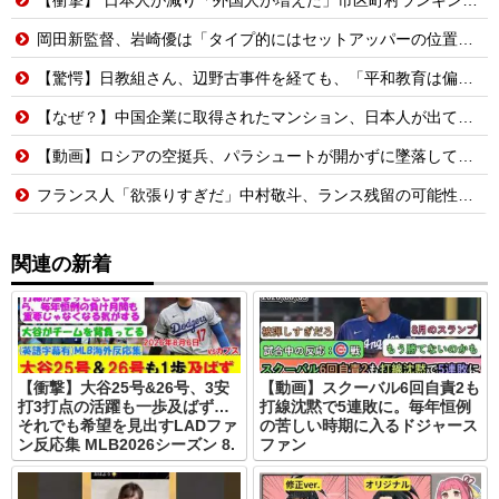
岡田新監督、岩崎優は「タイプ的にはセットアッパーの位置が一番合うてる」←おーん
【驚愕】日教組さん、辺野古事件を経ても、「平和教育は偏っていない!」
【なぜ？】中国企業に取得されたマンション、日本人が出ていきネパール人で埋まる
【動画】ロシアの空挺兵、パラシュートが開かずに墜落してしまう。
フランス人「欲張りすぎだ」中村敬斗、ランス残留の可能性を会長が示唆！移籍金が交渉の壁に..現地サポの本音がこれ！【海外の反応】
関連の新着
【衝撃】大谷25号&26号、3安
【動画】スクーバル6回自責2も
打3打点の活躍も一歩及ばず…
打線沈黙で5連敗に。毎年恒例
それでも希望を見出すLADファ
の苦しい時期に入るドジャース
ン反応集 MLB2026シーズン 8.
ファン