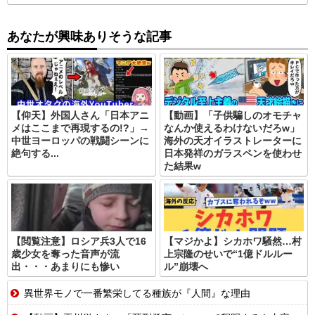
あなたが興味ありそうな記事
【仰天】外国人さん「日本アニ
【動画】「子供騙しのオモチャ
メはここまで再現するの!?」→
なんか使えるわけないだろw」
中世ヨーロッパの戦闘シーンに
海外の天才イラストレーターに
絶句する...
日本発祥のガラスペンを使わせ
た結果w
【閲覧注意】ロシア兵3人で16
【マジかよ】シカホワ騒然…村
歳少女を奪った音声が流
上宗隆のせいで“1億ドルルー
出・・・あまりにも惨い
ル”崩壊へ
異世界モノで一番繁栄してる種族が『人間』な理由