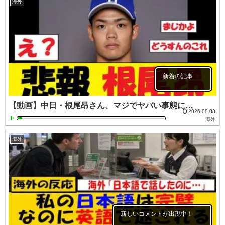
海外
新着の記事
【動画】中日・根尾昂さん、マジでヤバい事態に…
2026.08.08
海外
海外
新しいコメントが出現中！