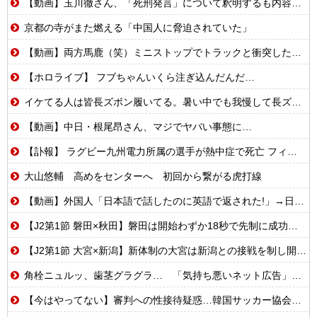
【動画】玉川徹さん、「死刑発言」について釈明するも内容がクソすぎて更に大炎上……
京都の寺がまた燃える「中国人に脅迫されていた」
【動画】両方馬鹿（笑）ミニストップでトラックと衝突したドラレコが（ノ∇`）
【ホロライブ】 フブちゃんいくら注ぎ込んだんだ…
イケてる人は皆長ズボン履いてる。暑い中でも我慢して長ズボン履いてる。半ズボンはモテ無い。厳しいって
【動画】中日・根尾昂さん、マジでヤバい事態に…
【訃報】 ラグビー九州電力所属の選手が熱中症で死亡 フィジー出身の26歳
大山悠輔 高めをセンターへ 初回から繋がる虎打線
【動画】外国人「日本語で話したのに英語で返された!」→日本人「まず発音を聞かせろ」
【J2第1節 磐田×秋田】磐田は開始わずか18秒で先制に成功するも追いつかれドロー 秋葉新体制の初白星はお預けに
【J2第1節 大宮×新潟】新体制の大宮は新潟との接戦を制し開幕白星スタート！自陣からのカウンターが決まり山本桜大が決勝ゴール
角栓ニュルッ、歯茎グラグラ… 「気持ち悪いネット広告」への苦情が急増 [8/8]
【今はやってない】審判への性接待疑惑…韓国サッカー協会が声明「現在は一切発生していない」