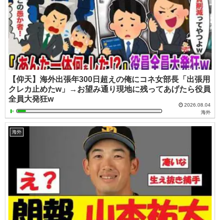
【仰天】海外出張年300日超えの俺にコネ女部長「出張用
クレカ止めたw」→お望み通り現地に残ってあげたら役員
全員大発狂w
2026.08.04
海外
海外