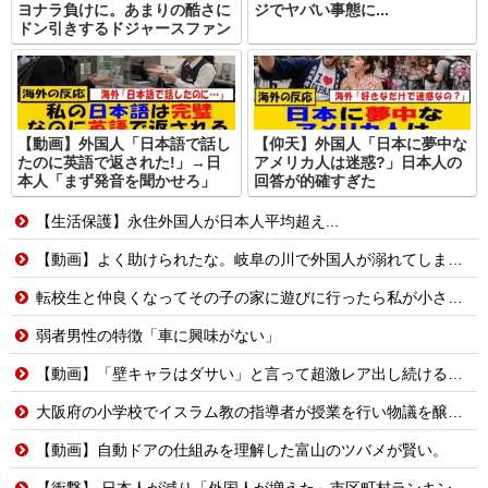
ヨナラ負けに。あまりの酷さに
ジでヤバい事態に...
ドン引きするドジャースファン
【動画】外国人「日本語で話し
【仰天】外国人「日本に夢中な
たのに英語で返された!」→日
アメリカ人は迷惑?」日本人の
本人「まず発音を聞かせろ」
回答が的確すぎた
【生活保護】永住外国人が日本人平均超え...
【動画】よく助けられたな。岐阜の川で外国人が溺れてしまう事故。
転校生と仲良くなってその子の家に遊びに行ったら私が小さい頃に撮った写真があった
弱者男性の特徴「車に興味がない」
【動画】「壁キャラはダサい」と言って超激レア出し続ける脳キンw
大阪府の小学校でイスラム教の指導者が授業を行い物議を醸す！ #大阪 #イスラム教 #モスク
【動画】自動ドアの仕組みを理解した富山のツバメが賢い。
【衝撃】 日本人が減り「外国人が増えた」市区町村ランキング…TOP5がこちらｗｗｗｗｗｗ