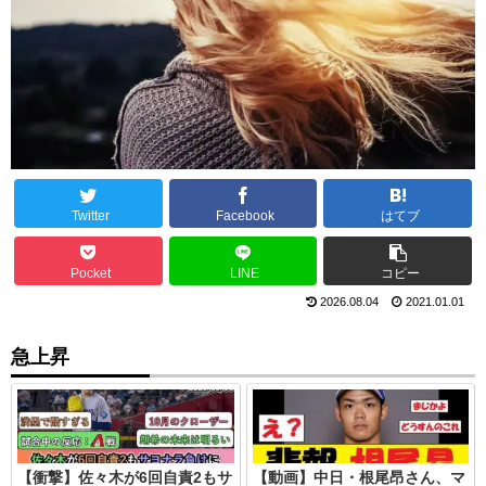
Twitter
Facebook
はてブ
Pocket
LINE
コピー
2026.08.04
2021.01.01
急上昇
【衝撃】佐々木が6回自責2もサ
【動画】中日・根尾昂さん、マ