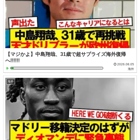
【マジかよ】中島翔哉、31歳で超サプライズ海外復帰
へ!!!!!!
2026.08.05
海外
海外