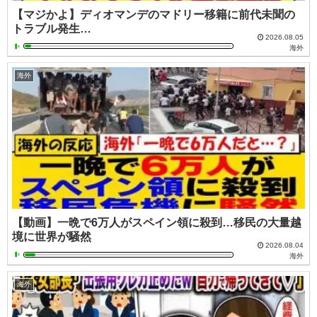
【マジかよ】ディオマンデのマドリー移籍に前代未聞の
トラブル発生…
2026.08.05
海外
海外
【動画】一晩で6万人がスペイン領に殺到…移民の大量越
境に世界が騒然
2026.08.04
海外
海外