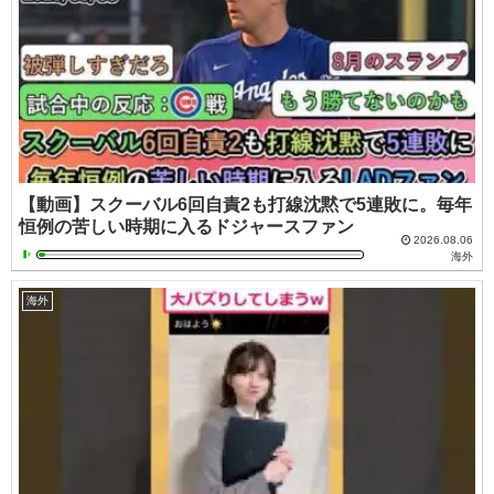
【動画】スクーバル6回自責2も打線沈黙で5連敗に。毎年
恒例の苦しい時期に入るドジャースファン
2026.08.06
海外
海外