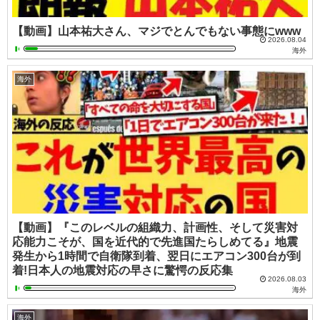
【動画】山本祐大さん、マジでとんでもない事態にwww
2026.08.04
海外
海外
【動画】『このレベルの組織力、計画性、そして災害対
応能力こそが、国を近代的で先進国たらしめてる』地震
発生から1時間で自衛隊到着、翌日にエアコン300台が到
着!日本人の地震対応の早さに驚愕の反応集
2026.08.03
海外
海外