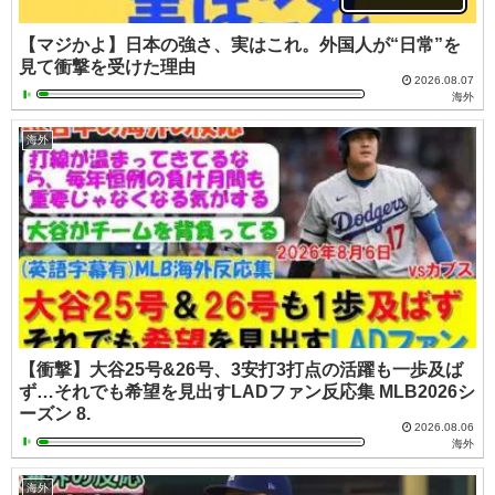
【マジかよ】日本の強さ、実はこれ。外国人が“日常”を
見て衝撃を受けた理由
2026.08.07
海外
海外
【衝撃】大谷25号&26号、3安打3打点の活躍も一歩及ば
ず…それでも希望を見出すLADファン反応集 MLB2026シ
ーズン 8.
2026.08.06
海外
海外