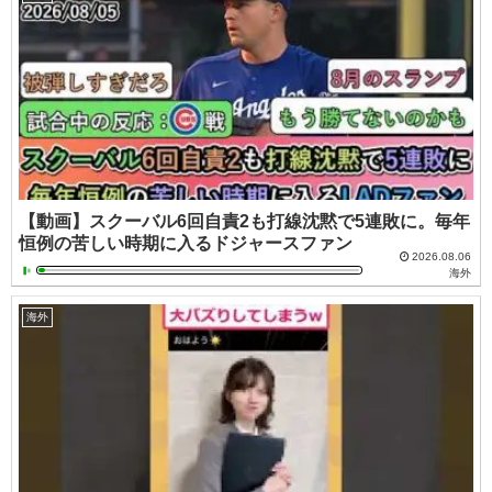
【動画】スクーバル6回自責2も打線沈黙で5連敗に。毎年
恒例の苦しい時期に入るドジャースファン
2026.08.06
海外
海外