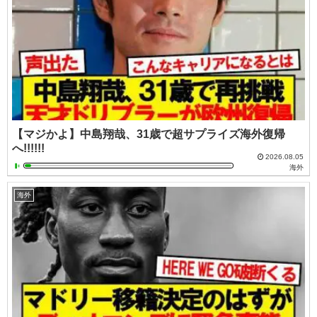
【マジかよ】中島翔哉、31歳で超サプライズ海外復帰
へ!!!!!!
2026.08.05
海外
海外