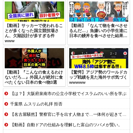
【動画】サッカーで使われるこ
【動画】「なんて物を食べさせ
とが多くなった国立競技場さ
るんだ…」魚嫌いの小学生達に
ん、欠陥設計が多すぎる件
日本の鰻丼を食べさせた結果…
www
【動画】『こんなの食えるわけ
【驚愕】アジア勢のワールドカ
ないだろ…』外国人が絶対に食
ップ戦績を見た海外サポ気づく
べたくない日本の食べ物3選
wwwww
【は？】大阪府泉南市の公立小学校でイスラムのいい所を学ぶ
千葉県 ムスリムの礼拝 拒否
【名古屋騒然】警察官に手を出す人物まで…一体何が起きているのか #外国人 #共生社会 #japan
【動画】自動ドアの仕組みを理解した富山のツバメが賢い。