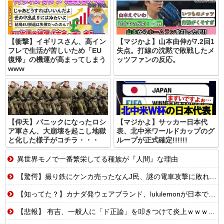
【衝撃】イギリスさん、高イン
【マジかよ】山本由伸が7.2回1
フレで生活が苦しいため「EU
失点。打線の沈黙で敗戦したメ
復帰」の機運が高まってしまう
ッツファンの反応。
www
【仰天】パニックになったロシ
【マジかよ】サッカー日本代
ア軍さん、大崩壊を起こし地獄
表、北中米ワールドカップのグ
と化した様子がコチラ・・・
ループが正式確定!!!!!!
異世界モノで一番繁栄してる種族が『人間』な理由
【驚愕】撮り鉄にケンカ売ったなんJ民、謎の電車攻撃に敗れてしまうwww
【知ってた？】カナダ発ウェアブランド、lululemonが日本でオープン→店名は日本差別からできた？
【悲報】 有吉、一般人に「ド正論」を叩きつけて炎上ｗｗｗｗｗｗｗｗ