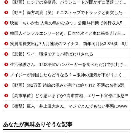
【動画】ロシアの空挺兵、パラシュートが開かずに墜落してしまう。
【動画】両方馬鹿（笑）ミニストップでトラックと衝突したドラレコが（ノ∇`）
映画「ちいかわ 人魚の島のひみつ」公開14日間で興行収入50億円突破 最終興収102.8億円の「シン・エヴァ」に並ぶペース
韓国人インフルエンサー(49)、日本で次々と車に衝突 計7台巻き込み 八王子
実質消費支出は7カ月連続のマイナス、前年同月比3.3%減－6月
【悲報】ワイ、職場でアミバ呼ばわりされる
生活保護さん、1400円のハンバーガーを食べただけで批判される
ノイジーが帰国したらどうなる？←阪神の運気が下がりまくるやろな
【動画】㊗️2万回 続編の望みが完全に絶たれた不遇の名作6選
【高市早苗】どう思いますか?高市首相、エリート官僚に激怒!!!
【衝撃】巨人・井上温大さん、マジでとんでもない事態にwww
あなたが興味ありそうな記事