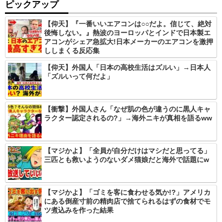
ピックアップ
【仰天】『一番いいエアコンは○○だよ。信じて、絶対
後悔しない。』熱波のヨーロッパとインドで日本製エ
アコンがシェア急拡大!日本メーカーのエアコンを激押
ししまくる反応集
【仰天】外国人「日本の高校生活はズルい」→日本人
「ズルいって何だよ」
【衝撃】外国人さん「なぜ肌の色が違うのに黒人キャ
ラクター認定されるの?」→海外ニキが真相を語るww
【マジかよ】「全員が自分だけはマシだと思ってる」
三匹とも救いようのないダメ猫娘だと海外で話題にw
【マジかよ】「ゴミを客に食わせる気か!?」アメリカ
にある倒産寸前の精肉店で捨てられるはずの食材でモ
ツ煮込みを作った結果