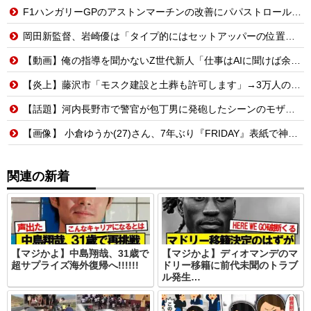
F1ハンガリーGPのアストンマーチンの改善にパパストロール興奮「工場の男子＆女子の努力のおかげ」
岡田新監督、岩崎優は「タイプ的にはセットアッパーの位置が一番合うてる」←おーん
【動画】俺の指導を聞かないZ世代新人「仕事はAIに聞けば余裕w」俺「AI以下でごめんね」→指導やめて放置プレイした結果w
【炎上】藤沢市「モスク建設と土葬も許可します」→3万人の反対署名も却下
【話題】河内長野市で警官が包丁男に発砲したシーンのモザ無し映像が公開される。
【画像】 小倉ゆうか(27)さん、7年ぶり『FRIDAY』表紙で神ボディ大解放
関連の新着
【マジかよ】中島翔哉、31歳で
【マジかよ】ディオマンデのマ
超サプライズ海外復帰へ!!!!!!
ドリー移籍に前代未聞のトラブ
ル発生…