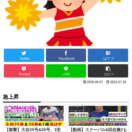
Twitter
Facebook
はてブ
Pocket
LINE
コピー
2026.08.07
2022.07.25
急上昇
【衝撃】大谷25号&26号、3安
【動画】スクーバル6回自責2も