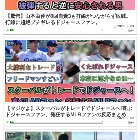
【驚愕】山本由伸が8回自責3も打線がつながらず敗戦。
打線に超絶ブチギレるドジャースファン。
2026.08.03
海外
海外
【マジかよ】スクーバルがトレードでドジャースへ!喜ぶ
ドジャースファン、発狂するMLBファンの反応まとめ
2026.08.02
海外
海外