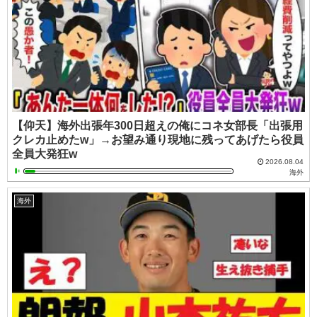
【仰天】海外出張年300日超えの俺にコネ女部長「出張用
クレカ止めたw」→お望み通り現地に残ってあげたら役員
全員大発狂w
2026.08.04
海外
海外