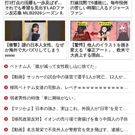
打3打点の活躍も一歩及ばず…
打線沈黙で5連敗に。毎年恒例
それでも希望を見出すLADファ
の苦しい時期に入るドジャース
ン反応集 MLB2026シーズン 8.
ファン
【衝撃】謎の日本人女性、なぜ
【驚愕】他人のイラストを描き
か海外で大バズりしてしまう
変える「修正アート」、欧米で
www
大炎上する理由...
ベトナム人「腹が減って女性殺し山に捨てた」
【動画】サッカーの試合中の落雷で選手1人が死亡、12人が負傷した事故。
移民ベトナム女達の宅飲み、レベチｗｗｗｗｗｗｗｗｗｗｗｗｗｗｗｗｗｗｗｗｗｗｗｗ
弱者男性の特徴「車に興味がない」
【マジかよ】日本の強さ、実はこれ。外国人が“日常”を見て衝撃を受けた理由
【移民政策反対】イオンの売り場で唐揚げを食う中国人の子供
【動画】名古屋栄で不良外人が警察官を突き飛ばす。逮捕しろやｗｗｗ