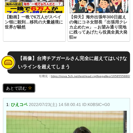
【動画】一晩で6万人がスペイ
【仰天】海外出張年300日超え
ン領に殺到…移民の大量越境に
の俺にコネ女部長「出張用クレ
世界が騒然
カ止めたw」→お望み通り現地
に残ってあげたら役員全員大発
狂w
【画像】台湾チアガールさん完全に超えてはいけな
いラインを超えてしまう
引用元：
https://nova.5ch.net/test/read.cgi/livegalileo/1658555880/
あとで読む
1:
ひえコペ
2022/07/23(土) 14:58:00.41 ID:K0BSlC+G0