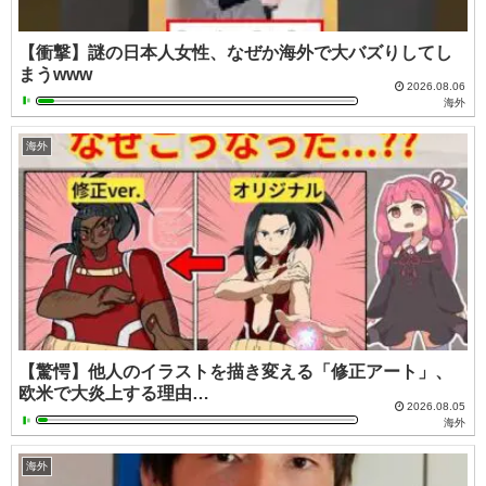
【衝撃】謎の日本人女性、なぜか海外で大バズりしてし
まうwww
2026.08.06
海外
海外
【驚愕】他人のイラストを描き変える「修正アート」、
欧米で大炎上する理由…
2026.08.05
海外
海外