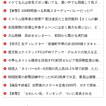
イケてる人は皆長ズボン履いてる。暑い中でも我慢して長ズボン履いてる。半ズボンはモテ無い。厳しいって
【衝撃】100時間遊べる和風スターデューバレーだった!?
イスラム指導者が授業!? 憲法違反だと批判殺到【さくらの解説】
全国展開の安価な外食チェーンには全く魅力を感じない。どこにでもあるような店選ぶ人の気持ちがわからない
大山悠輔 高めをセンターへ 初回から繋がる虎打線
【仰天】女ディレクター「老舗町中華の弁当500個ドタキャンw賠償ルールないから無罪でーすw」→常連の俺が電話一本で「全員招集」した結果、店前に高級車の列がw
鹿児島ユナイテッドFCがFWフアンマ・デルガドの加入を正式発表 「皆さんに最高の喜びを届けられるよう頑張ります！」
今季もタイトル獲得を目指すFC町田ゼルビア黒田剛監督が抱負を語る
韓国人「ネイバーが4～6月期の売上高16.2％増で好調…ただし営業利益はわずかに減。AI投資が経営を圧迫」
韓国陸軍の射撃訓練中だったK1E1戦車で火災、乗員は避難…エンジンルーム付近から出火！
【極旨牛鉄板】 吉野家のステーキ定食1500円、ガチで美味そうｗｗｗ
【衝撃】 「かわいい虫」ランキング、ついに発表される