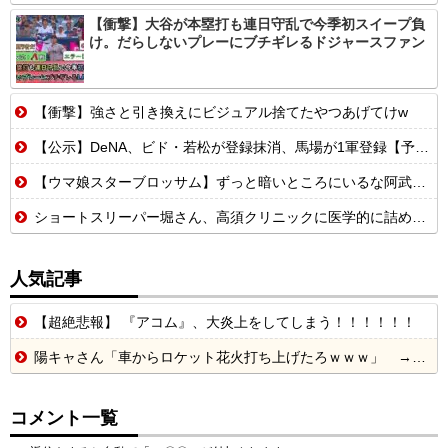
【衝撃】大谷が本塁打も連日守乱で今季初スイープ負
け。だらしないプレーにブチギレるドジャースファン
【衝撃】強さと引き換えにビジュアル捨てたやつあげてけw
【公示】DeNA、ビド・若松が登録抹消、馬場が1軍登録【予告先発】（DB-C）篠木健太郎×斉藤優汰、中6篠木の登場で竹田祐先送り、3戦目は1軍合流の片山
【ウマ娘スターブロッサム】ずっと暗いところにいるな阿武隈トレーナー
ショートスリーパー堀さん、高須クリニックに医学的に詰められてガチ切れwwwwwwwwwwwwwwwwwww
人気記事
【超絶悲報】 『アコム』、大炎上をしてしまう！！！！！！
陽キャさん「車からロケット花火打ち上げたろｗｗｗ」 → サンルーフが閉まっていて無事車内に発射
コメント一覧