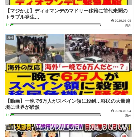
【マジかよ】ディオマンデのマドリー移籍に前代未聞の
トラブル発生…
2026.08.05
海外
海外
【動画】一晩で6万人がスペイン領に殺到…移民の大量越
境に世界が騒然
2026.08.04
海外
海外