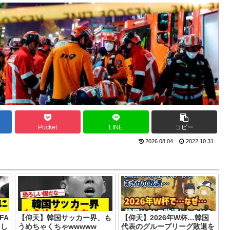
Pocket
LINE
コピー
2026.08.04
2022.10.31
FA
【仰天】韓国サッカー界、も
【仰天】2026年W杯…韓国
てし
うめちゃくちゃwwwww
代表のグループリーグ敗退を