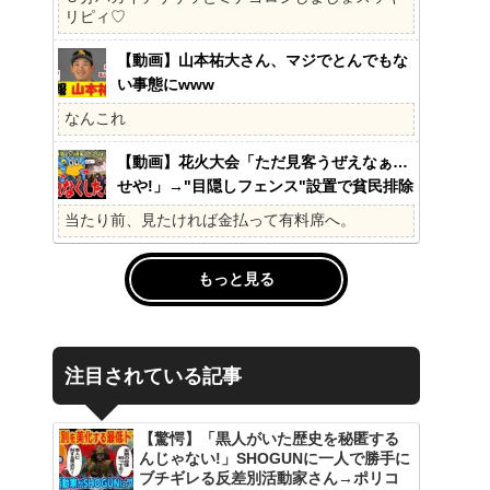
の?国民不在の政治が限界!
リピィ♡
【動画】山本祐大さん、マジでとんでもな
い事態にwww
なんこれ
【動画】花火大会「ただ見客うぜえなぁ…
せや!」→"目隠しフェンス"設置で貧民排除
www
当たり前、見たければ金払って有料席へ。
もっと見る
注目されている記事
【驚愕】「黒人がいた歴史を秘匿する
んじゃない!」SHOGUNに一人で勝手に
ブチギレる反差別活動家さん→ポリコ