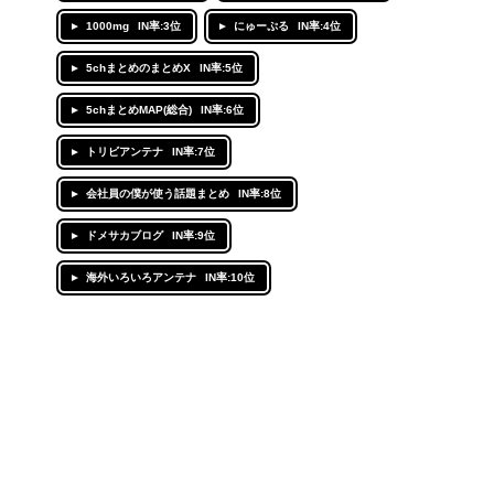
1000mg
IN率:3位
にゅーぷる
IN率:4位
5chまとめのまとめX
IN率:5位
5chまとめMAP(総合)
IN率:6位
トリビアンテナ
IN率:7位
会社員の僕が使う話題まとめ
IN率:8位
ドメサカブログ
IN率:9位
海外いろいろアンテナ
IN率:10位