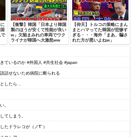
力に
【衝撃】韓国「日本より韓国
【仰天】トルコの策略にまん
母国
製のほうが安くて性能が良い
まとハマってた韓国が悲惨す
んで
w」欠陥まみれの車両でウク
ぎる・・・海外「まあ、騙さ
ライナが韓国へ大激怒ww
れた方が悪いよねw」
るのか #外国人 #共生社会 #japan
語話せないため病院に断られる
としたら…
い。
してしまう。
したドラレコが（ノ∇`）