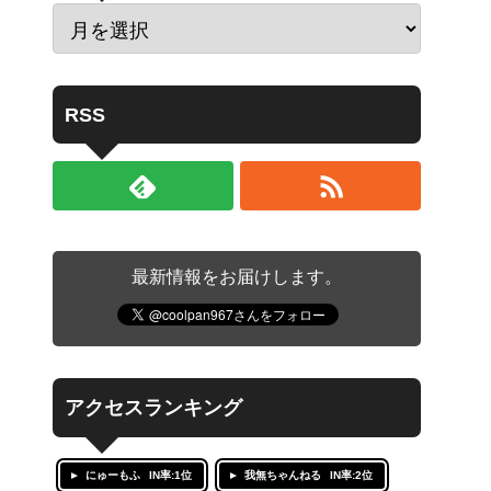
RSS
最新情報をお届けします。
アクセスランキング
にゅーもふ
IN率:1位
我無ちゃんねる
IN率:2位