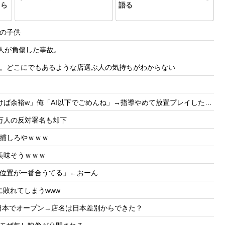
ちら
語る
の子供
人が負傷した事故。
。どこにでもあるような店選ぶ人の気持ちがわからない
ば余裕w」俺「AI以下でごめんね」→指導やめて放置プレイした結果w
万人の反対署名も却下
捕しろやｗｗｗ
美味そうｗｗｗ
位置が一番合うてる」←おーん
敗れてしまうwww
nが日本でオープン→店名は日本差別からできた？