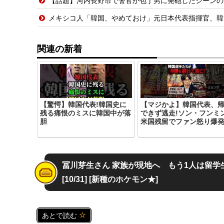
【話題】河内長野市で警官が包丁男に発砲したシーンの
メキシコ人「韓国、やめておけ」元日本代表指揮官、韓
関連の新着
【驚愕】韓国代表!韓国史に
【マジかよ】韓国代表、
残る痛恨のミスに韓国中が落
できず逃走!ソン・フンミ
胆
米国残留でファン怒り爆発
冨川芽生さん 家族が現地へ もう1人は留学生
[10/31] [新種のホケモン★]
あとで読む