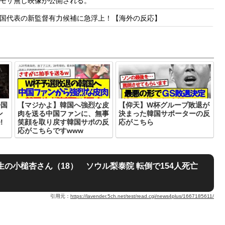
モザ無し映像が公開される。
国代表の新監督有力候補に急浮上！【海外の反応】
帰国
【マジかよ】韓国へ強烈な皮
【仰天】W杯グループ敗退が
ン
肉を送る中国ファンに、無事
決まった韓国サポーターの反
!
笑顔を取り戻す韓国サポの反
応がこちら
応がこちらですwww
の小槌杏さん（18） ソウル梨泰院 転倒で154人死亡
引用元：
https://lavender.5ch.net/test/read.cgi/news4plus/1667185611/