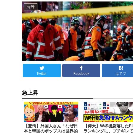
海外
Twitter
Facebook
はてブ
急上昇
【驚愕】外国人さん「なぜ日
【仰天】W杯後急落したFI
本と韓国のポップスは世界的
ランキングに、ブチギレ