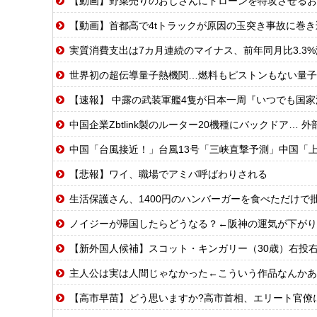
【動画】野菜売りのおじさんにドローンを特攻させるお
【動画】首都高で4tトラックが原因の玉突き事故に巻
実質消費支出は7カ月連続のマイナス、前年同月比3.3%
世界初の超伝導量子熱機関…燃料もピストンもない量子
【速報】 中露の武装軍艦4隻が日本一周『いつでも国
中国企業Zbtlink製のルーター20機種にバックドア… 
中国「台風接近！」台風13号「三峡直撃予測」中国「上流大洪水！（三峡上流」中
【悲報】ワイ、職場でアミバ呼ばわりされる
生活保護さん、1400円のハンバーガーを食べただけで
ノイジーが帰国したらどうなる？←阪神の運気が下がり
【新外国人候補】スコット・キンガリー（30歳）右投右打 エドウィン
主人公は実は人間じゃなかった←こういう作品なんかあ
【高市早苗】どう思いますか?高市首相、エリート官僚に激