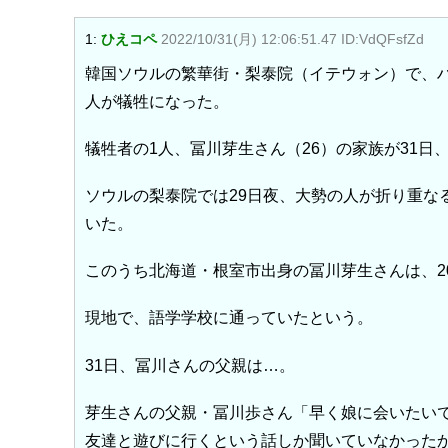
1:
ひえコペ
2022/10/31(月) 12:06:51.47 ID:VdQFsfZd
韓国ソウルの繁華街・梨泰院（イテウォン）で、ハ
人が犠牲になった。
犠牲者の1人、冨川芽生さん（26）の家族が31日
ソウルの梨泰院では29日夜、大勢の人が折り重な
いた。
このうち北海道・根室市出身の冨川芽生さんは、2
現地で、語学学校に通っていたという。
31日、冨川さんの父親は…。
芽生さんの父親・冨川歩さん「早く娘に会いたい
友達と遊びに行くという話しか聞いていなかった