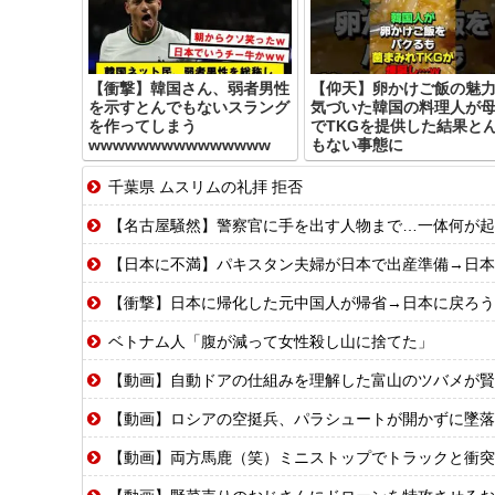
【衝撃】韓国さん、弱者男性
【仰天】卵かけご飯の魅
を示すとんでもないスラング
気づいた韓国の料理人が
を作ってしまう
でTKGを提供した結果と
wwwwwwwwwwwwwww
もない事態に
千葉県 ムスリムの礼拝 拒否
【名古屋騒然】警察官に手を出す人物まで…一体何が起きてい
【日本に不満】パキスタン夫婦が日本で出産準備→日本
【衝撃】日本に帰化した元中国人が帰省→日本に戻ろう
ベトナム人「腹が減って女性殺し山に捨てた」
【動画】自動ドアの仕組みを理解した富山のツバメが賢
【動画】ロシアの空挺兵、パラシュートが開かずに墜落
【動画】両方馬鹿（笑）ミニストップでトラックと衝突