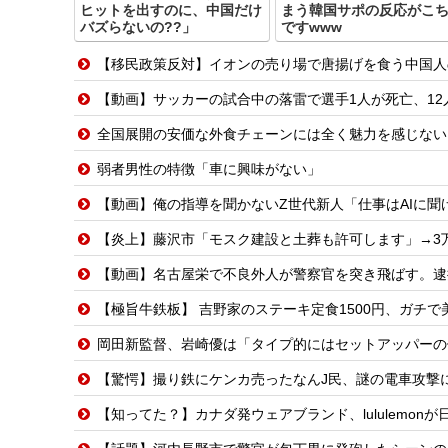
ヒットを出すのに、中国だけ
まう韓国サポの反応がこ
バズらないの??」
ですwww
【移民政策反対】イオンの売り場で唐揚げを食う中国人
【動画】サッカーの試合中の落雷で選手1人が死亡、12
全国展開の安価な外食チェーンには全く魅力を感じない
弱者男性の特徴「車に興味がない」
【動画】俺の指導を聞かないZ世代新人「仕事はAIに聞け
【炎上】藤沢市「モスク建設と土葬も許可します」→3
【動画】名古屋栄で不良外人が警察官を突き飛ばす。逮
【極旨牛鉄板】 吉野家のステーキ定食1500円、ガチで
岡田新監督、岩崎優は「タイプ的にはセットアッパーの
【驚愕】撮り鉄にケンカ売ったなんJ民、謎の電車攻撃に
【知ってた？】カナダ発ウェアブランド、lululemo