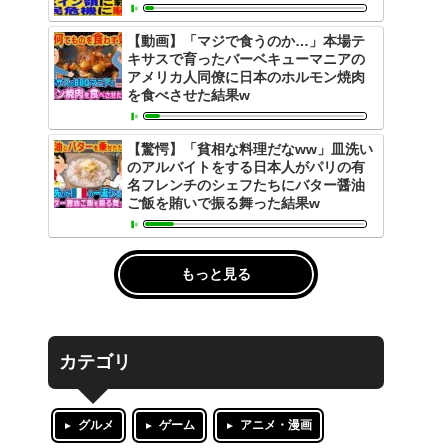
【動画】「マジで食うのか…」本場テ
キサスで育ったバーベキューマニアの
アメリカ人同僚に日本のホルモン焼肉
を食べさせた結果w
【驚愕】「貧相な料理だなww」皿洗い
のアルバイトをする日本人がパリの有
名フレンチのシェフたちにバター醤油
ご飯を賄いで振る舞った結果w
もっと見る
カテゴリ
グルメ
ゲーム
アニメ・漫画