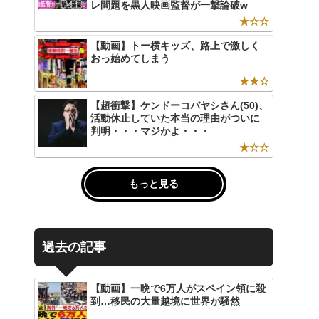
レ問題を黒人映画監督が一撃論破w
★☆☆
【動画】トー横キッズ、路上で激しく
おっ始めてしまう
★★☆
【超衝撃】ケンドーコバヤシさん(50)、
活動休止していた本当の理由がついに
判明・・・マジかよ・・・
★☆☆
もっと見る
過去の記事
【動画】一晩で6万人がスペイン領に殺
到…移民の大量越境に世界が騒然