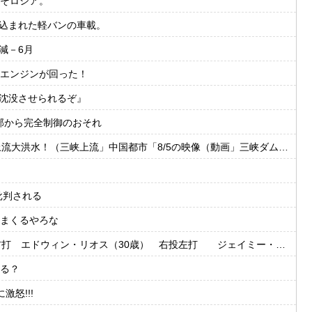
そロシア。
き込まれた軽バンの車載。
減－6月
エンジンが回った！
家沈没させられるぞ』
外部から完全制御のおそれ
国都市「8/5の映像（動画」三峡ダム「緊急放流（決壊危機」中国「下流大水害（震え声」→
批判される
まくるやろな
・リオス（30歳） 右投左打 ジェイミー・ウェストブルック（29歳） 右投右打
る？
怒!!!