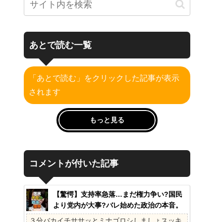
あとで読む一覧
「あとで読む」をクリックした記事が表示
されます
もっと見る
コメントが付いた記事
【驚愕】支持率急落…まだ権力争い?国民
より党内が大事?バレ始めた政治の本音。
41%の衝撃、その理由。選挙しか見てない
３分バカイチササッとミナゴロシしましょスッキ