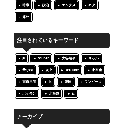
時事
政治
エンタメ
ネタ
海外
注目されているキーワード
jk
Vtuber
大谷翔平
ギャル
乗り物
炎上
YouTube
小室圭
高市早苗
js
韓国
ワンピース
ポケモン
北海道
jc
アーカイブ