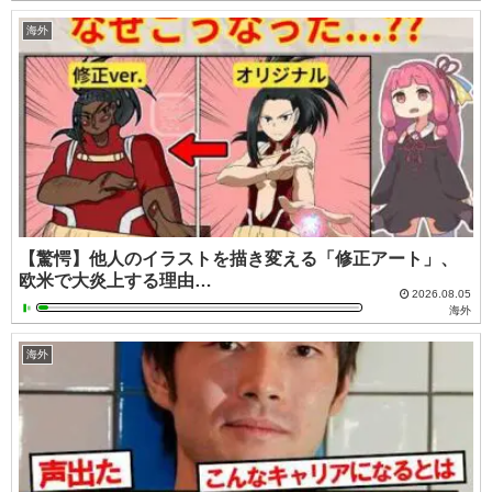
海外
【驚愕】他人のイラストを描き変える「修正アート」、
欧米で大炎上する理由…
2026.08.05
海外
海外