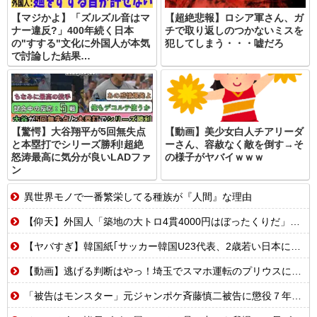
【マジかよ】「ズルズル音はマ
【超絶悲報】ロシア軍さん、ガ
ナー違反?」400年続く日本
チで取り返しのつかないミスを
の"すする"文化に外国人が本気
犯してしまう・・・嘘だろ
で討論した結果…
【驚愕】大谷翔平が5回無失点
【動画】美少女白人チアリーダ
と本塁打でシリーズ勝利!超絶
ーさん、容赦なく敵を倒す→そ
怒涛最高に気分が良いLADファ
の様子がヤバイｗｗｗ
ン
異世界モノで一番繁栄してる種族が『人間』な理由
【仰天】外国人「築地の大トロ4貫4000円はぼったくりだ」→日本人の反応が真っ二つに
【ヤバすぎ】韓国紙｢サッカー韓国U23代表、2歳若い日本に負けると歴史的屈辱｣
【動画】逃げる判断はやっ！埼玉でスマホ運転のプリウスに当て逃げされる車載。
「被告はモンスター」元ジャンポケ斉藤慎二被告に懲役７年求刑でほぼ実刑確実？弁護側の主張が無理筋なワケ