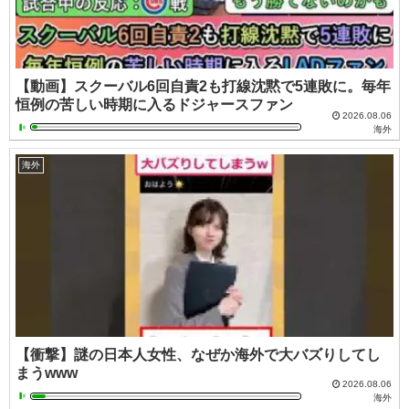
【動画】スクーバル6回自責2も打線沈黙で5連敗に。毎年
恒例の苦しい時期に入るドジャースファン
2026.08.06
海外
海外
【衝撃】謎の日本人女性、なぜか海外で大バズりしてし
まうwww
2026.08.06
海外