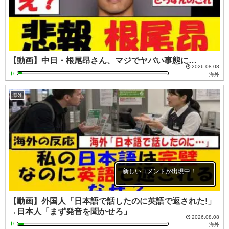
【動画】中日・根尾昂さん、マジでヤバい事態に…
2026.08.08
海外
海外
新しいコメントが出現中！
【動画】外国人「日本語で話したのに英語で返された!」
→日本人「まず発音を聞かせろ」
2026.08.08
海外