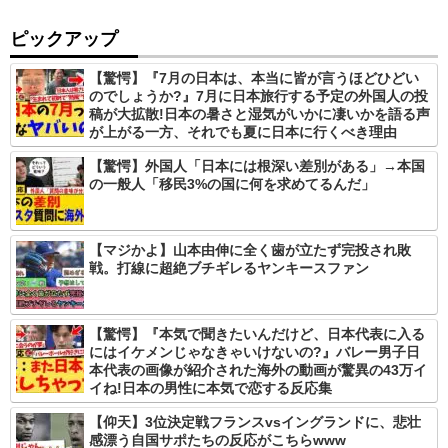
ピックアップ
【驚愕】『7月の日本は、本当に皆が言うほどひどい
のでしょうか?』7月に日本旅行する予定の外国人の投
稿が大拡散!日本の暑さと湿気がいかに凄いかを語る声
が上がる一方、それでも夏に日本に行くべき理由
【驚愕】外国人「日本には根深い差別がある」→本国
の一般人「移民3%の国に何を求めてるんだ」
【マジかよ】山本由伸に全く歯が立たず完投され敗
戦。打線に超絶ブチギレるヤンキースファン
【驚愕】『本気で聞きたいんだけど、日本代表に入る
にはイケメンじゃなきゃいけないの?』バレー男子日
本代表の画像が紹介された海外の動画が驚異の43万イ
イね!日本の男性に本気で恋する反応集
【仰天】3位決定戦フランスvsイングランドに、悲壮
感漂う自国サポたちの反応がこちらwww