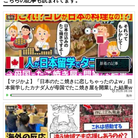
こちらの記事も読まれてます。
海外
新着の記事
【マジかよ】「日本のたこ焼きに恋しちゃったのよw」日
本留学したカナダ人が母国でたこ焼き屋を開業した結果w
2026.08.09
海外
海外