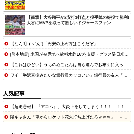
【衝撃】大谷翔平が2安打1打点と投手陣の好投で勝利!
大谷にMVPを取って欲しいドジャースファン
【なんJ】(ヽ´ん`)「円安の止め方はこうだぞ」
[熊本地震] 米国が被災地へ飲料水約16tを支援・グラス駐日米大使が県知事を訪問！
【これはひどい】うちのぬこたんは自ら進んでお布団に入ってくるぞ。そんなぬこたんと自分は添い寝なんて当たり前。朝まで腕枕コースだせ！【再】
ワイ「半沢直樹みたいな銀行員カッコいい」銀行員の友人「あんな奴居ねえよ」
人気記事
【超絶悲報】 『アコム』、大炎上をしてしまう！！！！！！
陽キャさん「車からロケット花火打ち上げたろｗｗｗ」 → サンルーフが閉まっていて無事車内に発射