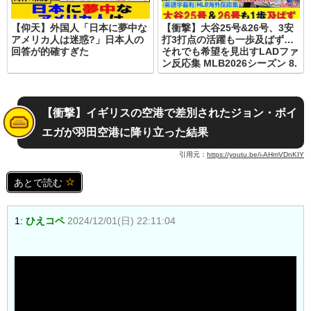
【仰天】外国人「日本に夢中な
【衝撃】大谷25号&26号、3安
アメリカ人は迷惑?」日本人の
打3打点の活躍も一歩及ばず…
回答が的確すぎた
それでも希望を見出すLADファ
ン反応集 MLB2026シーズン 8.
【衝撃】イギリスの空港で差別されたジョン・ボイ
エガが羽田空港に降り立った結果
引用元：
https://youtu.be/i-AHmVDnKIY
あとで読む
1:
ひえコペ
2024/12/01(日) 22:11:04