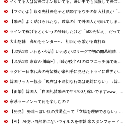
イケてる人は皆長ズボン履いてる。暑い中でも我慢して長ズボン履いてる。半ズボンはモテ無い。厳しいって
【マジかよ】取引先社長息子と結婚するウチの新入社員が「結婚も契約も中止になりました…」→俺「こっちもグループ全社の取引中止しよう」
【動画】よく助けられたな。岐阜の川で外国人が溺れてしまう事故。
ラインで稼げるとかいうの登録したけど「500円払え」だって
大山悠輔 高めをセンターへ 初回から繋がる虎打線
【J2第1節 いわき×今治】いわきがJ2リーグで初の開幕戦勝利！エース熊田が怪我乗り越え2ゴールの活躍
【J1第1節 東京V×川崎F】川崎が後半ATのロマニッチ弾で追いつき辛くもドロー 東京Vは痛恨クリアミスで勝ち点3を逃す
ラグビー日本代表の有望株が豪相手に見せたトライに世界が騒然！←「F１並みのスピードだ」（海外の反応）
韓国サッカー協会「現在は不適切な行為は絶対にない」→韓国人「一番重要なのは2002年なのにそこは言及しないんだなｗｗｗ」「責任逃れが本当にひどい・・・」
【衝撃】韓国人「自国礼賛動画で年4700万稼いでますwww」→海外の反応ch運営の秘密…
家系ラーメンって何を楽しむの？
【発見】 発達っぽい奴の共通点って『立場を理解できない』だよな
【AI】 AI使い自然界にないウイルスを作製 米スタンフォード大学が成果発表