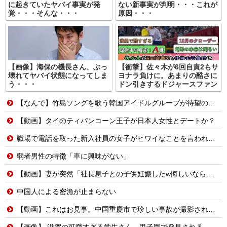
に起きていたヤバイ事実が発
ない新事実が判明・・・これが
覚・・・そんな・・・
原因・・・
【画像】海保の機長さん、ぶっ
【衝撃】佐々木が6回自責2もサ
壊れてヤバイ状態になってしま
ヨナラ負けに。あまりの酷さに
う・・・
ドン引きするドジャースファン
【なんで】竹島ソングを歌う韓国アイドルグループが待望の日本デビュー
【動画】タイのティパンコーン王子が日本人女性とデートか？
職場で電話を取った新入社員の女子がヒワイなことを言われてショックを受けたことがあった
弱者男性の特徴「車に興味がない」
【動画】妻が突然「社長息子との子供妊娠したw悔しいなら早く見つけてよw」→10年間、誰も探さず無視し続けた結果
中国人による密漁が止まらない
【動画】これはお見事。中国重慶市で珍しい事故が撮影される。
【画像】 滋賀の可愛すぎる学生さん、甲子園で発見される