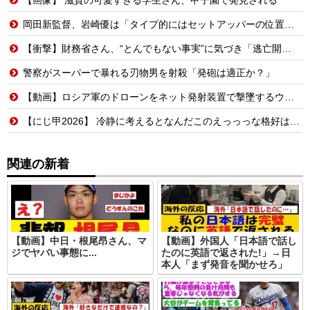
岡田新監督、岩崎優は「タイプ的にはセットアッパーの位置が一番合うてる」←おーん
【衝撃】財務省さん、“とんでもない事実”に気づき「逃亡開始wwwww」
警察がスーパーで暴れる刃物男を射殺「発砲は適正か？」
【動画】ロシア軍のドローンをネット発射装置で撃墜するウクライナ。
【にじ甲2026】 冷静に考えるとなんだこのえっっっな格好は…？
関連の新着
【動画】中日・根尾昂さん、マ
【動画】外国人「日本語で話し
ジでヤバい事態に...
たのに英語で返された!」→日
本人「まず発音を聞かせろ」