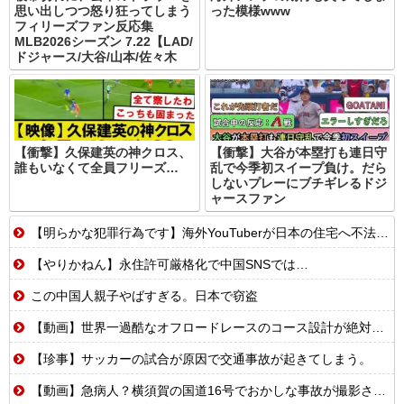
思い出しつつ怒り狂ってしまう
った模様www
フィリーズファン反応集
MLB2026シーズン 7.22【LAD/
ドジャース/大谷/山本/佐々木
【衝撃】久保建英の神クロス、
【衝撃】大谷が本塁打も連日守
誰もいなくて全員フリーズ…
乱で今季初スイープ負け。だら
しないプレーにブチギレるドジ
ャースファン
【明らかな犯罪行為です】海外YouTuberが日本の住宅へ不法侵入する動画を投稿
【やりかねん】永住許可厳格化で中国SNSでは…
この中国人親子やばすぎる。日本で窃盗
【動画】世界一過酷なオフロードレースのコース設計が絶対におかしい（笑）
【珍事】サッカーの試合が原因で交通事故が起きてしまう。
【動画】急病人？横須賀の国道16号でおかしな事故が撮影される。