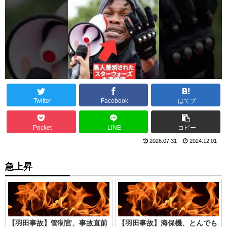
Twitter
Facebook
はてブ
Pocket
LINE
コピー
2026.07.31
2024.12.01
急上昇
【羽田事故】管制官、事故直前
【羽田事故】海保機、とんでも