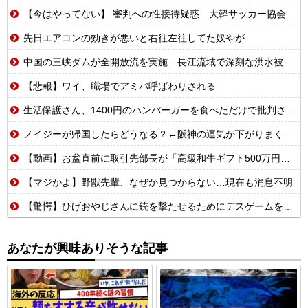
【今はやってない】 審判への性接待疑惑…大韓サッカー協会が声明「現在は一切発生していない」
先日エアコンの効きが悪いと右往左往してた奴やが
中国の三峡ダムが全開放流を実施…長江流域で深刻な洪水被害！
【悲報】ワイ、職場でアミバ呼ばわりされる
生活保護さん、1400円のハンバーガーを食べただけで批判される
ノイジーが帰国したらどうなる？←阪神の運気が下がりまくるやろな
【動画】お盆直前に取引先部長が「高級和牛ギフト500万円分、全部キャンセルでw」→取引先本社の社長に直接納品したら…
【マジかよ】野獣先輩、なぜか見つからない…現在も消息不明
【驚愕】ひげおやじさんに銃を撃たせるためにデスゲームを開催するはりーシ
あなたが興味ありそうな記事