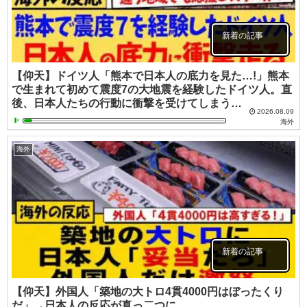
新着の記事
【仰天】ドイツ人「熊本で日本人の底力を見た…!」熊本
で生まれて初めて震度7の大地震を経験したドイツ人。直
後、日本人たちの行動に衝撃を受けてしまう…
2026.08.09
海外
海外
新着の記事
【仰天】外国人「築地の大トロ4貫4000円はぼったくり
だ」→日本人の反応が真っ二つに