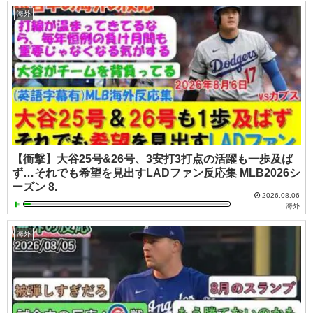
海外
【衝撃】大谷25号&26号、3安打3打点の活躍も一歩及ば
ず…それでも希望を見出すLADファン反応集 MLB2026シ
ーズン 8.
2026.08.06
海外
海外