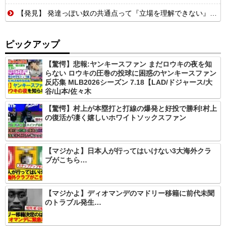
【発見】 発達っぽい奴の共通点って『立場を理解できない』だよな
ピックアップ
【驚愕】悲報:ヤンキースファン まだロウキの夜を知
らない ロウキの圧巻の投球に困惑のヤンキースファン
反応集 MLB2026シーズン 7.18【LAD/ドジャース/大
谷/山本/佐々木
【驚愕】村上が本塁打と打線の爆発と好投で勝利!村上
の復活が凄く嬉しいホワイトソックスファン
【マジかよ】日本人が行ってはいけない3大海外クラ
ブがこちら…
【マジかよ】ディオマンデのマドリー移籍に前代未聞
のトラブル発生…