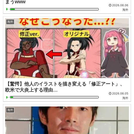
まうwww
2026.08.06
海外
海外
【驚愕】他人のイラストを描き変える「修正アート」、
欧米で大炎上する理由…
2026.08.05
海外
海外