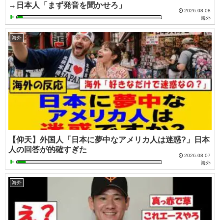
→日本人「まず発音を聞かせろ」
2026.08.08
海外
海外
【仰天】外国人「日本に夢中なアメリカ人は迷惑?」日本
人の回答が的確すぎた
2026.08.07
海外
海外