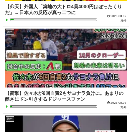
【仰天】外国人「築地の大トロ4貫4000円はぼったくり
だ」→日本人の反応が真っ二つに
2026.08.09
海外
海外
【衝撃】佐々木が6回自責2もサヨナラ負けに。あまりの
酷さにドン引きするドジャースファン
2026.08.08
海外
海外