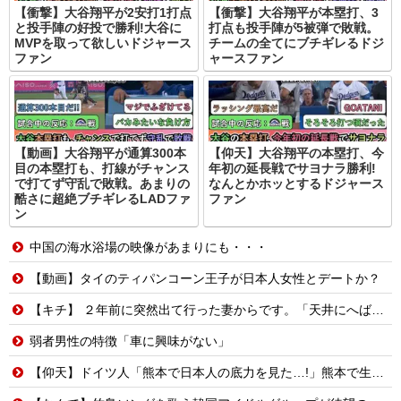
【衝撃】大谷翔平が2安打1打点
【衝撃】大谷翔平が本塁打、3
と投手陣の好投で勝利!大谷に
打点も投手陣が5被弾で敗戦。
MVPを取って欲しいドジャース
チームの全てにブチギレるドジ
ファン
ャースファン
【動画】大谷翔平が通算300本
【仰天】大谷翔平の本塁打、今
目の本塁打も、打線がチャンス
年初の延長戦でサヨナラ勝利!
で打てず守乱で敗戦。あまりの
なんとかホッとするドジャース
酷さに超絶ブチギレるLADファ
ファン
ン
中国の海水浴場の映像があまりにも・・・
【動画】タイのティパンコーン王子が日本人女性とデートか？
【キチ】 ２年前に突然出て行った妻からです。「天井にへばりついてニタニタ笑ってないで出て行って！」【怖】
弱者男性の特徴「車に興味がない」
【仰天】ドイツ人「熊本で日本人の底力を見た…!」熊本で生まれて初めて震度7の大地震を経験したドイツ人。直後、日本人たちの行動に衝撃を受けてしまう…