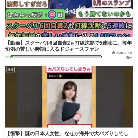
【動画】スクーバル6回自責2も打線沈黙で5連敗に。毎年
恒例の苦しい時期に入るドジャースファン
2026.08.06
海外
海外
【衝撃】謎の日本人女性、なぜか海外で大バズりしてし