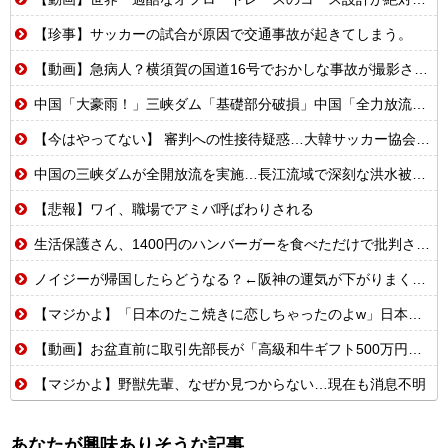
【珍事】サッカーの試合が原因で交通事故が起きてしまう。
【動画】急病人？横須賀の国道16号でおかしな事故が撮影される。
中国「大豪雨！」三峡ダム「基礎部分破損」中国「全力放流！」台風13号「中国上陸予測」台風15号「中国接近（画像」中国「台風同時上陸！（穀物生産が壊滅危機」→
【今はやってない】 審判への性接待疑惑…大韓サッカー協会が声明「現在は一切発生していない」
中国の三峡ダムが全開放流を実施…長江流域で深刻な洪水被害！
【悲報】ワイ、職場でアミバ呼ばわりされる
生活保護さん、1400円のハンバーガーを食べただけで批判される
ノイジーが帰国したらどうなる？←阪神の運気が下がりまくるやろな
【マジかよ】「日本のたこ焼きに恋しちゃったのよw」日本留学したカナダ人が母国でたこ焼き屋を開業した結果w
【動画】お盆直前に取引先部長が「高級和牛ギフト500万円分、全部キャンセルでw」→取引先本社の社長に直接納品したら…
【マジかよ】野獣先輩、なぜか見つからない…現在も消息不明
あなたが興味ありそうな記事