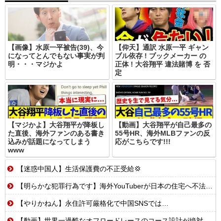
【画像】水原一平被告(39)、今
【仰天】通訳 水原一平 ギャン
になってとんでもない事実が判
ブル依存 ! ブックメーカー の
明・・・マジかよ
正体 ! 大谷翔平 違法賭博 を 否
定
【マジかよ】大谷翔平が降板し
【動画】大谷翔平が自己最多の
た直後、海外ファンのある書き
55号HR、海外MLBファンの反
込みが話題になってしまう
応がこちらです!!!
www
【迷惑中国人】生活保護費の不正受給💢
【明らかな犯罪行為です】海外YouTuberが日本の住宅へ不法侵入する動画を投稿
【やりかねん】永住許可厳格化で中国SNSでは…
【動画】世界一過酷なオフロードレースのコース設計が絶対におかしい（笑）