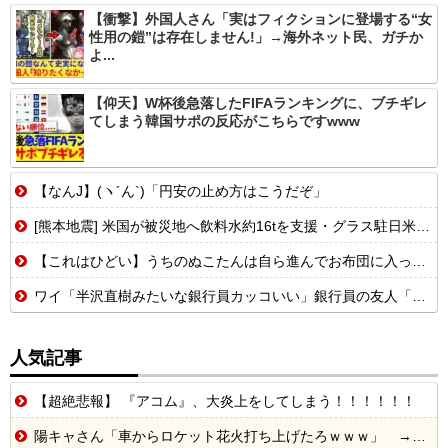
【衝撃】外国人さん「実はフィクションに登場する“女
性用の鎧”は存在しません!」→海外ネット民、ガチか
よ...
【仰天】W杯後急落したFIFAランキングに、ブチギレ
てしまう韓国サポの反応がこちらですwww
【なんJ】(ヽ´ん`)「円安の止め方はこうだぞ」
[熊本地震] 米国が被災地へ飲料水約16tを支援・グラス駐日米大使が県知事を訪問！
【これはひどい】うちのぬこたんは自ら進んでお布団に入ってくるぞ。そんなぬこたんと自分は添い寝なんて当たり前。朝まで腕枕コースだせ！【再】
ワイ「半沢直樹みたいな銀行員カッコいい」銀行員の友人「あんな奴居ねえよ」
人気記事
【超絶悲報】 『アコム』、大炎上をしてしまう！！！！！！
陽キャさん「車からロケット花火打ち上げたろｗｗｗ」 → サンルーフが閉まっていて無事車内に発射