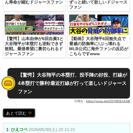
ん寿命が縮むドジャースファン
ずっと続いて欲しいドジャース
ファン
【驚愕】山本由伸が6回自責3と
【動画】大谷翔平6回無失点で
大谷翔平が本塁打も逆転できず
脅威の防御率に!ぶっ壊れる
敗戦。最後希望に裏切られるド
MLB公式に海外ファンの反応が
ジャースファン
こちらですwww
【驚愕】大谷翔平の本塁打、投手陣の好投、打線が
4本塁打で勝利!最近打線が打って楽しいドジャース
ファン
引用元：
https://youtu.be/OSYMOExXAl8
あとで読む
1:
ひえコペ
2026/05/30(土) 22:11:21