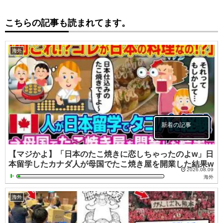
こちらの記事も読まれてます。
海外
新着の記事
【マジかよ】「日本のたこ焼きに恋しちゃったのよw」日
本留学したカナダ人が母国でたこ焼き屋を開業した結果w
2026.08.09
海外
海外