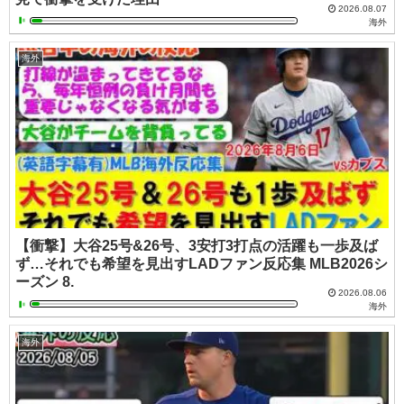
2026.08.07
海外
海外
【衝撃】大谷25号&26号、3安打3打点の活躍も一歩及ば
ず…それでも希望を見出すLADファン反応集 MLB2026シ
ーズン 8.
2026.08.06
海外
海外