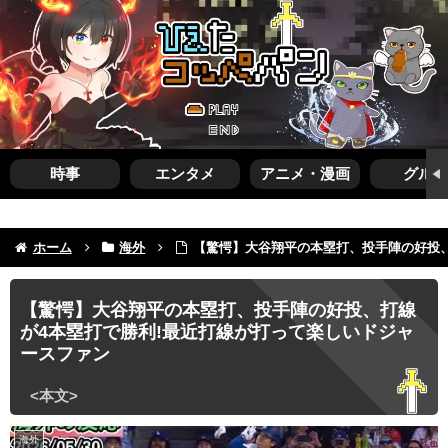
時事
エンタメ
アニメ・漫画
グルメ
ホーム
海外
【驚愕】大谷翔平の本塁打、投手陣の好投、
【驚愕】大谷翔平の本塁打、投手陣の好投、打線
が4本塁打で勝利!最近打線が打って楽しいドジャ
ースファン
海外