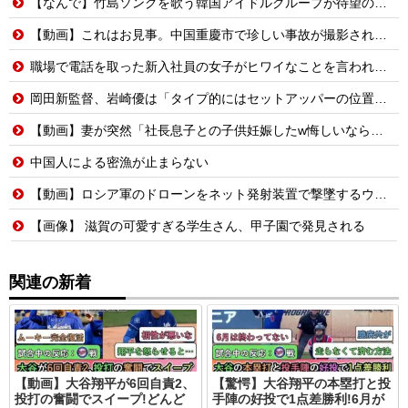
【なんで】竹島ソングを歌う韓国アイドルグループが待望の日本デビュー
【動画】これはお見事。中国重慶市で珍しい事故が撮影される。
職場で電話を取った新入社員の女子がヒワイなことを言われてショックを受けたことがあった
岡田新監督、岩崎優は「タイプ的にはセットアッパーの位置が一番合うてる」←おーん
【動画】妻が突然「社長息子との子供妊娠したw悔しいなら早く見つけてよw」→10年間、誰も探さず無視し続けた結果
中国人による密漁が止まらない
【動画】ロシア軍のドローンをネット発射装置で撃墜するウクライナ。
【画像】 滋賀の可愛すぎる学生さん、甲子園で発見される
関連の新着
【動画】大谷翔平が6回自責2、
【驚愕】大谷翔平の本塁打と投
投打の奮闘でスイープ!どんど
手陣の好投で1点差勝利!6月が