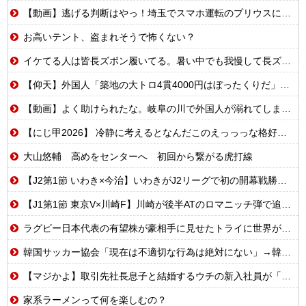
【動画】逃げる判断はやっ！埼玉でスマホ運転のプリウスに当て逃げされる車載。
お高いテント、盗まれそうで怖くない？
イケてる人は皆長ズボン履いてる。暑い中でも我慢して長ズボン履いてる。半ズボンはモテ無い。厳しいって
【仰天】外国人「築地の大トロ4貫4000円はぼったくりだ」→日本人の反応が真っ二つに
【動画】よく助けられたな。岐阜の川で外国人が溺れてしまう事故。
【にじ甲2026】 冷静に考えるとなんだこのえっっっな格好は…？
大山悠輔 高めをセンターへ 初回から繋がる虎打線
【J2第1節 いわき×今治】いわきがJ2リーグで初の開幕戦勝利！エース熊田が怪我乗り越え2ゴールの活躍
【J1第1節 東京V×川崎F】川崎が後半ATのロマニッチ弾で追いつき辛くもドロー 東京Vは痛恨クリアミスで勝ち点3を逃す
ラグビー日本代表の有望株が豪相手に見せたトライに世界が騒然！←「F１並みのスピードだ」（海外の反応）
韓国サッカー協会「現在は不適切な行為は絶対にない」→韓国人「一番重要なのは2002年なのにそこは言及しないんだなｗｗｗ」「責任逃れが本当にひどい・・・」
【マジかよ】取引先社長息子と結婚するウチの新入社員が「結婚も契約も中止になりました…」→俺「こっちもグループ全社の取引中止しよう」
家系ラーメンって何を楽しむの？