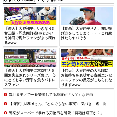
【仰天】大谷翔平、いきなり3
【動画】大谷翔平さん、怖い投
奪三振→即先頭打者HRとかい
げ方をしてしまう・・・これ続
う神回で海外ファンがぶっ壊れ
けたらヤバそう
るwww
【仰天】大谷翔平に本塁打と5
【仰天】大谷翔平の大活躍に、
回無失点されシリーズ負け。心
お気持ちを表明する古巣エンゼ
にとても辛い深手を負うパドレ
ルスファンの反応がこちらにな
スファン
りますwww
異世界モノで一番繁栄してる種族が『人間』な理由
【衝撃】財務省さん、“とんでもない事実”に気づき「逃亡開始wwwww」
警察がスーパーで暴れる刃物男を射殺「発砲は適正か？」