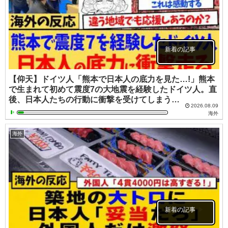
新着の記事
【仰天】ドイツ人「熊本で日本人の底力を見た…!」熊本
で生まれて初めて震度7の大地震を経験したドイツ人。直
後、日本人たちの行動に衝撃を受けてしまう…
2026.08.09
海外
海外
新着の記事