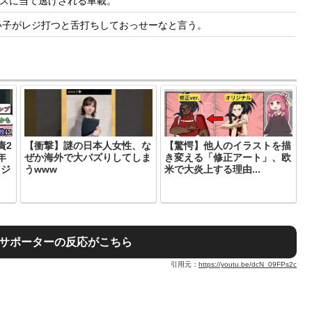
スに当て逃げされる車載。
い子がレジ打つと舌打ちしておっせーなと言う。
責2
【衝撃】謎の日本人女性、な
【驚愕】他人のイラストを描
年
ぜか海外で大バズりしてしま
き変える「修正アート」、欧
ドジ
うwww
米で大炎上する理由...
地サポーターの反応がこちら
引用元：
https://youtu.be/dcN_09FPs2c