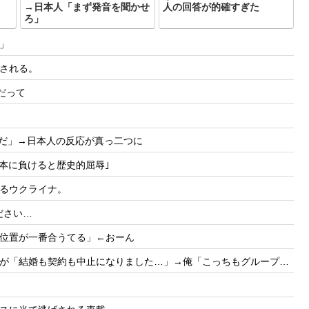
→日本人「まず発音を聞かせ
人の回答が的確すぎた
ろ」
」
される。
だって
りだ」→日本人の反応が真っ二つに
日本に負けると歴史的屈辱｣
るウクライナ。
ださい…
位置が一番合うてる」←おーん
契約も中止になりました…」→俺「こっちもグループ全社の取引中止しよう」