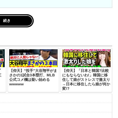
続き
プ
【仰天】“投手”大谷翔平がま
【仰天】「日本と韓国?比較
正
さかの1試合3本塁打、MLB
にもならないわ!」韓国に移
公式コメ欄は疑い始める
住して娘がストレスで激太り
wwwww
→日本に移住したら娘が何か
変!?