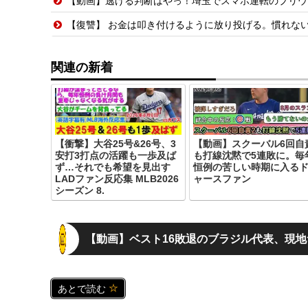
【動画】逃げる判断はやっ！埼玉でスマホ運転のプリウ
【復讐】 お金は叩き付けるように放り投げる。慣れな
関連の新着
【衝撃】大谷25号&26号、3
【動画】スクーバル6回自
安打3打点の活躍も一歩及ば
も打線沈黙で5連敗に。毎
ず…それでも希望を見出す
恒例の苦しい時期に入る
LADファン反応集 MLB2026
ャースファン
シーズン 8.
【動画】ベスト16敗退のブラジル代表、現
あとで読む