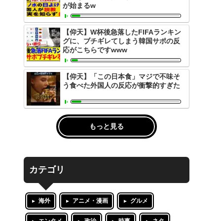
が始まるw
【仰天】W杯後急落したFIFAランキン
グに、ブチギレてしまう韓国サポの反
応がこちらですwww
【仰天】「この日本食」マジで不味そ
う食べた外国人の反応が衝撃的すぎた
もっと見る
カテゴリ
海外
アニメ・漫画
グルメ