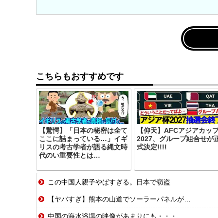
こちらもおすすめです
【驚愕】「日本の秘密は全て
【仰天】AFCアジアカッ
ここに詰まっている…」イギ
2027、グループ組合せが
リスの考古学者が語る縄文時
式決定!!!!
代のい重要性とは…
この中国人親子やばすぎる。日本で窃盗
【ヤバすぎ】熊本の山道でソーラーパネルが…
中国の海水浴場の映像があまりにも・・・