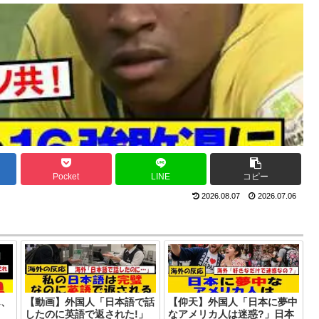
Pocket
LINE
コピー
2026.08.07
2026.07.06
ん、
【動画】外国人「日本語で話
【仰天】外国人「日本に夢中
したのに英語で返された!」
なアメリカ人は迷惑?」日本