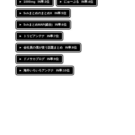
1000mg
IN率:3位
にゅーぷる
IN率:4位
5chまとめのまとめX
IN率:5位
5chまとめMAP(総合)
IN率:6位
トリビアンテナ
IN率:7位
会社員の僕が使う話題まとめ
IN率:8位
ドメサカブログ
IN率:9位
海外いろいろアンテナ
IN率:10位