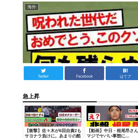
海外
Twitter
Facebook
はてブ
急上昇
【衝撃】佐々木が6回自責2も
【動画】中日・根尾昂さ
サヨナラ負けに。あまりの酷
マジでヤバい事態に...