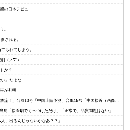
望の日本デビュー
う。
撮影される。
当てられてしまう。
劇（ノ∇`）
トか？
ない』だよな
事が判明
国上陸予測」台風15号「中国接近（画像」中国「台風同時上陸！（穀物生産が壊滅危機」→
 当局「接着剤でくっつけただけ」「正常で、品質問題はない」
る人、出るんじゃないかなあ？？」