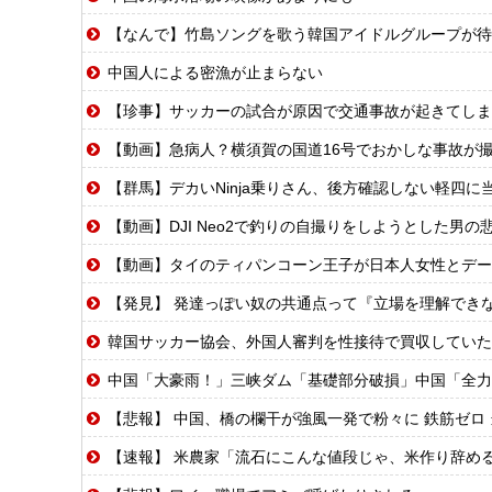
【なんで】竹島ソングを歌う韓国アイドルグループが待
中国人による密漁が止まらない
【珍事】サッカーの試合が原因で交通事故が起きてしま
【動画】急病人？横須賀の国道16号でおかしな事故が
【群馬】デカいNinja乗りさん、後方確認しない軽四に
【動画】DJI Neo2で釣りの自撮りをしようとした男の悲
【動画】タイのティパンコーン王子が日本人女性とデー
【発見】 発達っぽい奴の共通点って『立場を理解でき
韓国サッカー協会、外国人審判を性接待で買収していた
中国「大豪雨！」三峡ダム「基礎部分破損」中国「全力放流！」台風13号「中
【悲報】 中国、橋の欄干が強風一発で粉々に 鉄筋ゼロ
【速報】 米農家「流石にこんな値段じゃ、米作り辞め