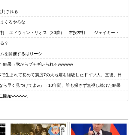
批判される
まくるやろな
・リオス（30歳） 右投左打 ジェイミー・ウェストブルック（29歳） 右投右打
る？
ムを開催するはりーシ
た結果→党からブチギレられるwwwww
震度7の大地震を経験したドイツ人。直後、日本人たちの行動に衝撃を受けてしまう…
なら早く見つけてよw」→10年間、誰も探さず無視し続けた結果
開始wwwww」