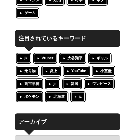
エンタメ
政治
時事
ネタ
ゲーム
注目されているキーワード
jk
Vtuber
大谷翔平
ギャル
乗り物
炎上
YouTube
小室圭
高市早苗
js
韓国
ワンピース
ポケモン
北海道
jc
アーカイブ