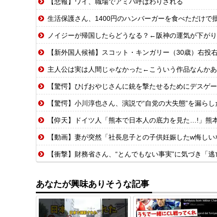
【悲報】ワイ、職場でアミバ呼ばわりされる
生活保護さん、1400円のハンバーガーを食べただけで
ノイジーが帰国したらどうなる？←阪神の運気が下がり
【新外国人候補】スコット・キンガリー（30歳）右投右打 エドウィン
主人公は実は人間じゃなかった←こういう作品なんかあ
【驚愕】ひげおやじさんに銃を撃たせるためにデスゲー
【驚愕】小川淳也さん、演説で“自党の大失態”を漏らし
【仰天】ドイツ人「熊本で日本人の底力を見た…!」熊本で生まれて初めて
【動画】妻が突然「社長息子との子供妊娠したw悔しい
【衝撃】財務省さん、“とんでもない事実”に気づき「逃亡
あなたが興味ありそうな記事