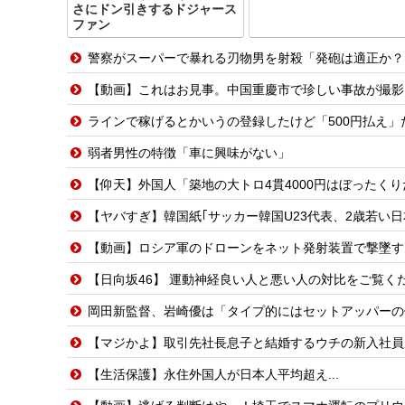
さにドン引きするドジャース
ファン
警察がスーパーで暴れる刃物男を射殺「発砲は適正か？
【動画】これはお見事。中国重慶市で珍しい事故が撮影
ラインで稼げるとかいうの登録したけど「500円払え」
弱者男性の特徴「車に興味がない」
【仰天】外国人「築地の大トロ4貫4000円はぼったく
【ヤバすぎ】韓国紙｢サッカー韓国U23代表、2歳若い
【動画】ロシア軍のドローンをネット発射装置で撃墜す
【日向坂46】 運動神経良い人と悪い人の対比をご覧く
岡田新監督、岩崎優は「タイプ的にはセットアッパーの
【マジかよ】取引先社長息子と結婚するウチの新入社員が「結婚も
【生活保護】永住外国人が日本人平均超え...