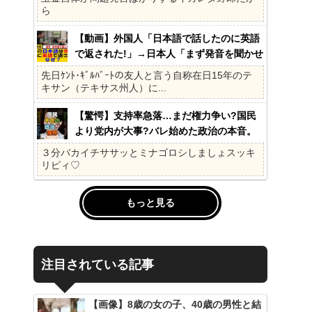
ら
【動画】外国人「日本語で話したのに英語
で返された!」→日本人「まず発音を聞かせ
ろ」
先日ｹﾝﾄ･ｷﾞﾙﾊﾞｰﾄの友人と言う自称在日15年のテ
キサン（テキサス州人）に...
【驚愕】支持率急落…まだ権力争い?国民
より党内が大事?バレ始めた政治の本音。
41%の衝撃、その理由。選挙しか見てない
３分バカイチササッとミナゴロシしましょスッキ
の?国民不在の政治が限界!
リピィ♡
もっと見る
注目されている記事
【画像】8歳の女の子、40歳の男性と結