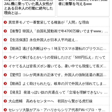
JAL機に乗っていた黒人女性が
者に衝撃を与えるww
とある日本人の行動に絶句した
理由とは...
異世界モノで一番繁栄してる種族が『人間』な理由
【衝撃】韓国人「自国礼賛動画で年4700万稼いでますwww」→海外の反応ch運営の秘密…
【生活保護】永住外国人が日本人平均超え...
【動画】逃げる判断はやっ！埼玉でスマホ運転のプリウスに当て逃げされる車載。
ラインで稼げるとかいうの登録したけど「500円払え」だって
イケてる人は皆長ズボン履いてる。暑い中でも我慢して長ズボン履いてる。半ズボンはモテ無い。厳しいって
【驚愕】コレが周来友の正体です。外国人の強制送還の裏話を聞いて鳥肌が立ちました…
【動画】よく助けられたな。岐阜の川で外国人が溺れてしまう事故。
【発見】 発達っぽい奴の共通点って『立場を理解できない』だよな
大山悠輔 高めをセンターへ 初回から繋がる虎打線
セレッソ大阪がアル・アハリからシリア代表FWパブロ・サバックを獲得へ 2025年のKリーグ得点王