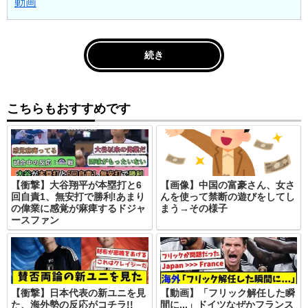
動画
続き
こちらもおすすめです
【衝撃】大谷翔平が本塁打と6
【画像】中国の富豪さん、女さ
回自責1、無安打で勝利!あまり
んを使って禁断の遊びをしてし
の偉業に感覚が麻痺するドジャ
まう→その様子
ースファン
【衝撃】日本代表の新ユニを見
【動画】「フリック解任した瞬
た、海外勢の反応がコチラ!!
間に...」ドイツなぜかフランス