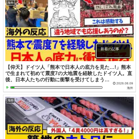
海外
新着の記事
【仰天】ドイツ人「熊本で日本人の底力を見た…!」熊本
で生まれて初めて震度7の大地震を経験したドイツ人。直
後、日本人たちの行動に衝撃を受けてしまう…
2026.08.09
海外
海外