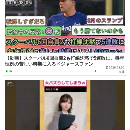
【動画】スクーバル6回自責2も打線沈黙で5連敗に。毎年
恒例の苦しい時期に入るドジャースファン
2026.08.06
海外
海外