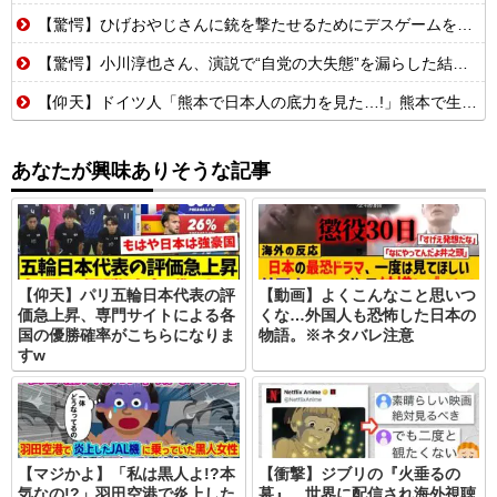
【驚愕】ひげおやじさんに銃を撃たせるためにデスゲームを開催するはりーシ
【驚愕】小川淳也さん、演説で“自党の大失態”を漏らした結果→党からブチギレられるwwwww
【仰天】ドイツ人「熊本で日本人の底力を見た…!」熊本で生まれて初めて震度7の大地震を経験したドイツ人。直後、日本人たちの行動に衝撃を受けてしまう…
あなたが興味ありそうな記事
【仰天】パリ五輪日本代表の評
【動画】よくこんなこと思いつ
価急上昇、専門サイトによる各
くな…外国人も恐怖した日本の
国の優勝確率がこちらになりま
物語。※ネタバレ注意
すw
【マジかよ】「私は黒人よ!?本
【衝撃】ジブリの『火垂るの
気なの!?」羽田空港で炎上した
墓』、世界に配信され海外視聴