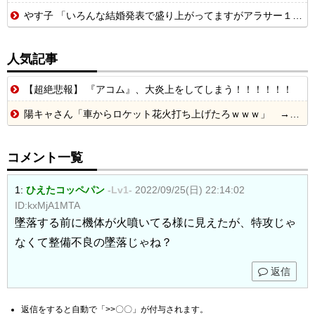
やす子 「いろんな結婚発表で盛り上がってますがアラサー１人暮らしも…」
人気記事
【超絶悲報】 『アコム』、大炎上をしてしまう！！！！！！
陽キャさん「車からロケット花火打ち上げたろｗｗｗ」 → サンルーフが閉まっていて無事車内に発射
コメント一覧
1:
ひえたコッペパン
-Lv1-
2022/09/25(日) 22:14:02
ID:kxMjA1MTA
墜落する前に機体が火噴いてる様に見えたが、特攻じゃ
なくて整備不良の墜落じゃね？
返信
返信をすると自動で「>>〇〇」が付与されます。