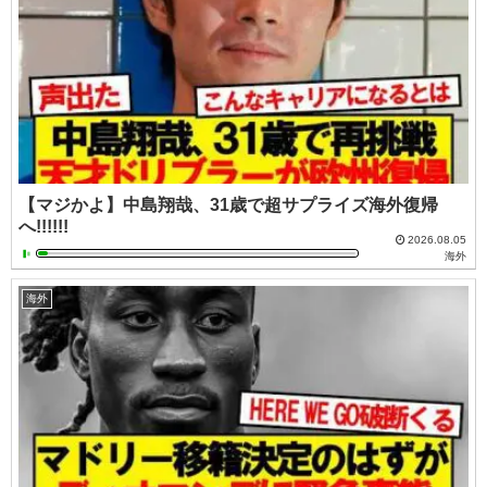
【マジかよ】中島翔哉、31歳で超サプライズ海外復帰
へ!!!!!!
2026.08.05
海外
海外