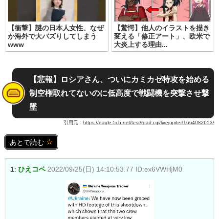
【衝撃】謎の日本人女性、なぜ
【驚愕】他人のイラストを描き
か海外で大バズりしてしまう
変える「修正アート」、欧米で
www
大炎上する理由...
【悲報】ロシアさん、ついにカミカゼ特攻を始める
制空権取れてないのに低高度で戦闘機を突撃させ撃
墜
引用元：
https://eagle.5ch.net/test/read.cgi/livejupiter/1664082653/
あとで読む
1:
ひえコペ
2022/09/25(日) 14:10:53.77 ID:ex6VWHjM0