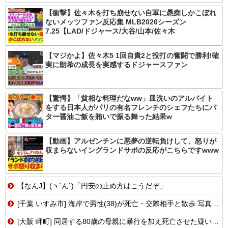
【衝撃】佐々木を打ち崩せない自軍に愚痴しかこぼれ
ないメッツファン反応集 MLB2026シーズン
7.25【LAD/ドジャース/大谷/山本/佐々木
【マジかよ】佐々木5 1回自責2と投打の奮闘で勝利!確
実に朗希の成長を実感するドジャースファン
【驚愕】「貧相な料理だなww」皿洗いのアルバイト
をする日本人がパリの有名フレンチのシェフたちにバ
ター醤油ご飯を賄いで振る舞った結果w
【動画】アルゼンチンに悪夢の逆転負けして、怒りが
収まらないイングランドサポの反応がこちらですwww
【なんJ】(ヽ´ん`)「円安の止め方はこうだぞ」
[千葉 いすみ市] 海岸で男性(38)が死亡・交際相手と散歩 写真撮影の際波にさらわれたとの報道...
[大阪 岬町] 同居する80歳の母親に暴行を加え死亡させた疑い 息子(58)が逮捕...