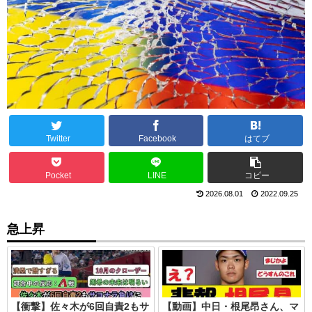
Twitter
Facebook
はてブ
Pocket
LINE
コピー
2026.08.01
2022.09.25
急上昇
【衝撃】佐々木が6回自責2もサ
【動画】中日・根尾昂さん、マ