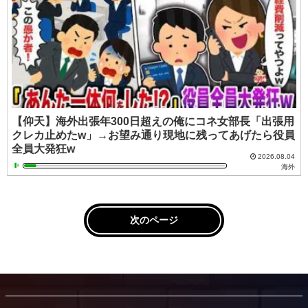
【仰天】海外出張年300日超えの俺にコネ女部長「出張用
クレカ止めたw」→お望み通り現地に残ってあげたら役員
全員大発狂w
2026.08.04
海外
次のページ