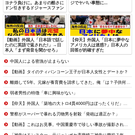
ヨナラ負けに。あまりの酷さに
ジでヤバい事態に...
ドン引きするドジャースファン
【動画】外国人「日本語で話し
【仰天】外国人「日本に夢中な
たのに英語で返された!」→日
アメリカ人は迷惑?」日本人の
本人「まず発音を聞かせろ」
回答が的確すぎた
中国人による密漁が止まらない
【動画】タイのティパンコーン王子が日本人女性とデートか？
離婚して5年。元嫁が養育費を請求してきた。俺「は？子供何歳？」元嫁「3歳だよ！慰謝料をさっさと払え！」…
弱者男性の特徴「車に興味がない」
【仰天】外国人「築地の大トロ4貫4000円はぼったくりだ」→日本人の反応が真っ二つに
警察がスーパーで暴れる刃物男を射殺「発砲は適正か？」
【動画】これはお見事。中国重慶市で珍しい事故が撮影される。
「被告はモンスター」元ジャンポケ斉藤慎二被告に懲役７年求刑でほぼ実刑確実？弁護側の主張が無理筋なワケ