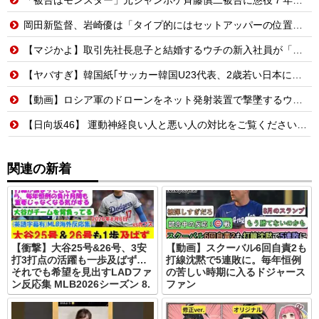
岡田新監督、岩崎優は「タイプ的にはセットアッパーの位置が一番合うてる」←おーん
【マジかよ】取引先社長息子と結婚するウチの新入社員が「結婚も契約も中止になりました…」→俺「こっちもグループ全社の取引中止しよう」
【ヤバすぎ】韓国紙｢サッカー韓国U23代表、2歳若い日本に負けると歴史的屈辱｣
【動画】ロシア軍のドローンをネット発射装置で撃墜するウクライナ。
【日向坂46】 運動神経良い人と悪い人の対比をご覧ください…
関連の新着
【衝撃】大谷25号&26号、3安
【動画】スクーバル6回自責2も
打3打点の活躍も一歩及ばず…
打線沈黙で5連敗に。毎年恒例
それでも希望を見出すLADファ
の苦しい時期に入るドジャース
ン反応集 MLB2026シーズン 8.
ファン