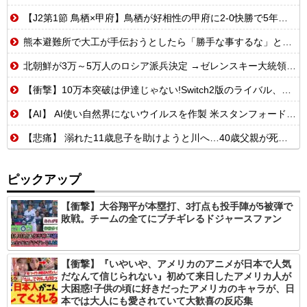
【J2第1節 鳥栖×甲府】鳥栖が好相性の甲府に2-0快勝で5年ぶり開幕白星！田中雄大は古巣に恩返しPK弾
熊本避難所で大工が手伝おうとしたら「勝手な事するな」と行政側に止められた！との証言、内容があまりに胡散臭すぎた結果……
北朝鮮が3万～5万人のロシア派兵決定 →ゼレンスキー大統領「韓国が我々に協力すべき」
【衝撃】10万本突破は伊達じゃない!Switch2版のライバル、まさかのSwitch版だったw
【AI】 AI使い自然界にないウイルスを作製 米スタンフォード大学が成果発表
【悲痛】 溺れた11歳息子を助けようと川へ…40歳父親が死亡 息子は母親が救助 愛知
ピックアップ
【衝撃】大谷翔平が本塁打、3打点も投手陣が5被弾で
敗戦。チームの全てにブチギレるドジャースファン
【衝撃】『いやいや、アメリカのアニメが日本で人気
だなんて信じられない』初めて来日したアメリカ人が
大困惑!子供の頃に好きだったアメリカのキャラが、日
本では大人にも愛されていて大歓喜の反応集