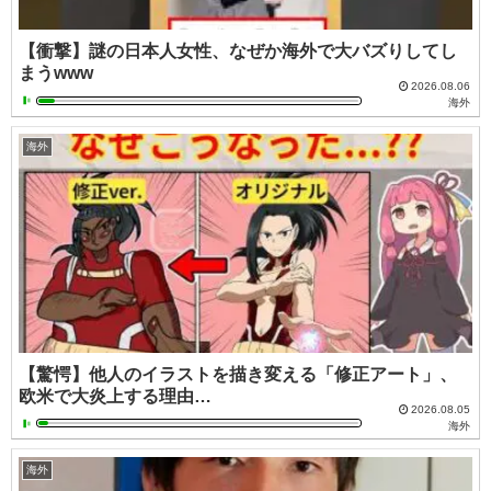
【衝撃】謎の日本人女性、なぜか海外で大バズりしてし
まうwww
2026.08.06
海外
海外
【驚愕】他人のイラストを描き変える「修正アート」、
欧米で大炎上する理由…
2026.08.05
海外
海外