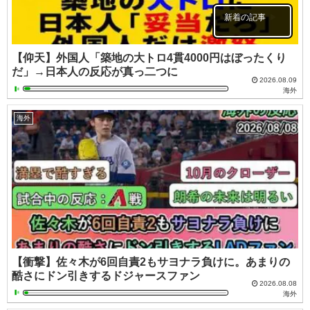
新着の記事
【仰天】外国人「築地の大トロ4貫4000円はぼったくり
だ」→日本人の反応が真っ二つに
2026.08.09
海外
海外
【衝撃】佐々木が6回自責2もサヨナラ負けに。あまりの
酷さにドン引きするドジャースファン
2026.08.08
海外