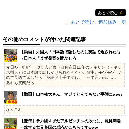
あとで読む
「あとで読む」追加済み一覧
その他のコメントが付いた関連記事
【動画】外国人「日本語で話したのに英語で返された!」
→日本人「まず発音を聞かせろ」
先日ｹﾝﾄ･ｷﾞﾙﾊﾞｰﾄの友人と言う自称在日15年のテキサン（テキサ
ス州人）に日本語で話しかけられたんだが、背中がモゾモゾした
ので英語で返したら「英語お上手ですね。」って言われたよ。
あれも皮肉だっ...
【動画】山本祐大さん、マジでとんでもない事態にwww
なんこれ
【驚愕】暴力団すぎたアルゼンチンの敗北に、意見満場
一致する世界各国の反応がこちらですwww