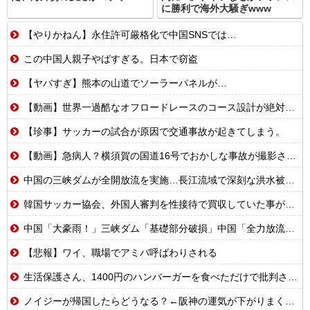
に勝利で海外大騒ぎwww
【やりかねん】永住許可厳格化で中国SNSでは…
この中国人親子やばすぎる。日本で窃盗
【ヤバすぎ】熊本の山道でソーラーパネルが…
【動画】世界一過酷なオフロードレースのコース設計が絶対におかしい（笑）
【珍事】サッカーの試合が原因で交通事故が起きてしまう。
【動画】急病人？横須賀の国道16号でおかしな事故が撮影される。
中国の三峡ダムが全開放流を実施…長江流域で深刻な洪水被害！
韓国サッカー協会、外国人審判を性接待で買収していた事が判明
中国「大豪雨！」三峡ダム「基礎部分破損」中国「全力放流！」台風13号「中国上陸予測」台風15号「中国接近（画像」中国「台風同時上陸！（穀物生産が壊滅危機」→
【悲報】ワイ、職場でアミバ呼ばわりされる
生活保護さん、1400円のハンバーガーを食べただけで批判される
ノイジーが帰国したらどうなる？←阪神の運気が下がりまくるやろな