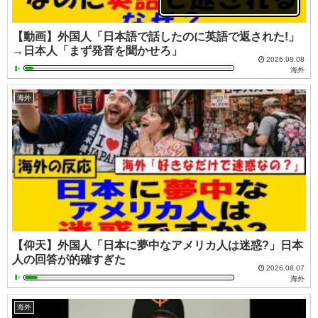
【動画】外国人「日本語で話したのに英語で返された!」
→日本人「まず発音を聞かせろ」
2026.08.08
海外
海外
【仰天】外国人「日本に夢中なアメリカ人は迷惑?」日本
人の回答が的確すぎた
2026.08.07
海外
海外