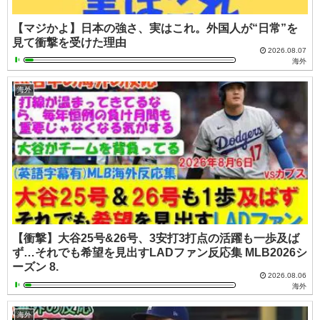
【マジかよ】日本の強さ、実はこれ。外国人が“日常”を
見て衝撃を受けた理由
2026.08.07
海外
海外
【衝撃】大谷25号&26号、3安打3打点の活躍も一歩及ば
ず…それでも希望を見出すLADファン反応集 MLB2026シ
ーズン 8.
2026.08.06
海外
海外