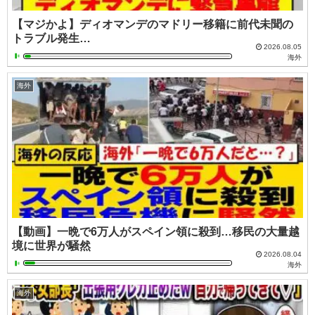
【マジかよ】ディオマンデのマドリー移籍に前代未聞の
トラブル発生…
2026.08.05
海外
海外
【動画】一晩で6万人がスペイン領に殺到…移民の大量越
境に世界が騒然
2026.08.04
海外
海外