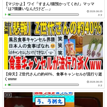
【マジかよ】ワイ「すまん!猫預かってくれ!」マッマ
「は?猫嫌いなんだけど…」
2026.08.05
ネタ
ネタ
【仰天】Z世代さんの約40%、食事キャンセルが流行り逝
くwww
2026.08.05
ネタ
ネタ