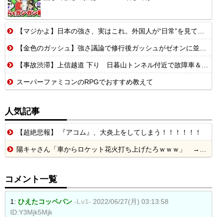
【マジかよ】日本の強さ、実はこれ。外国人が“日常”を見て衝撃を受けた理由
【金色のガッシュ】強さ議論で修行後ガッシュがゼオンに並んだ、超えてたって意見に納得いかないんだけど
【事故渋滞】上信越道 下り 日暮山トンネル付近で故障車＆事故💥 車線規制 松井田妙義IC〜佐久平IC 渋滞距離 10.0km 通過時間 50 分
スーパーファミコンのRPGでおすすめ教えて
人気記事
【超絶悲報】 『アコム』、大炎上をしてしまう！！！！！！
陽キャさん「車からロケット花火打ち上げたろｗｗｗ」 → サンルーフが閉まっていて無事車内に発射
コメント一覧
1:
ひえたコッペパン
-Lv1-
2022/06/27(月) 03:13:58
ID:Y3Mjk5Mjk