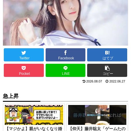
Twitter
Facebook
はてブ
Pocket
LINE
コピー
2026.08.07
2022.06.27
急上昇
【マジかよ】親がいなくなり婚
【仰天】藤井聡太「ゲームたの