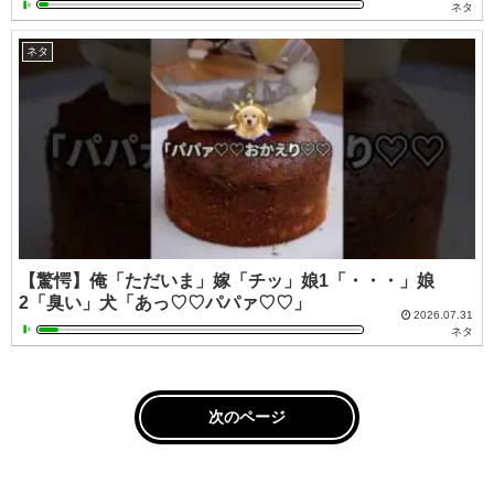
ネタ
ネタ
【驚愕】俺「ただいま」嫁「チッ」娘1「・・・」娘
2「臭い」犬「あっ♡♡パパァ♡♡」
2026.07.31
ネタ
次のページ