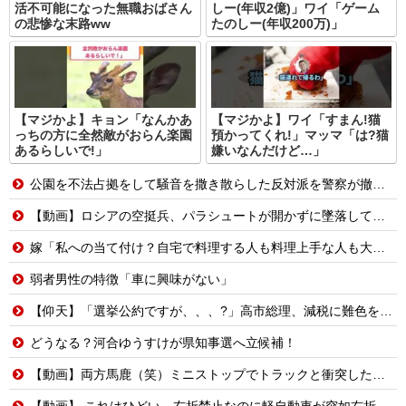
活不可能になった無職おばさん
しー(年収2億)」ワイ「ゲーム
の悲惨な末路ww
たのしー(年収200万)」
【マジかよ】キョン「なんかあ
【マジかよ】ワイ「すまん!猫
っちの方に全然敵がおらん楽園
預かってくれ!」マッマ「は?猫
あるらしいで!」
嫌いなんだけど…」
公園を不法占拠をして騒音を撒き散らした反対派を警察が撤去しました！
【動画】ロシアの空挺兵、パラシュートが開かずに墜落してしまう。
嫁「私への当て付け？自宅で料理する人も料理上手な人も大っっ嫌い！」嫁が料理嫌いで育児大変だから時間ある時は俺が料理する、片付けまで全部やるって言うと嫁がヒスって困る
弱者男性の特徴「車に興味がない」
【仰天】「選挙公約ですが、、、?」高市総理、減税に難色を示し続ける玉木代表らを「煽りまくるwwwww」
どうなる？河合ゆうすけが県知事選へ立候補！
【動画】両方馬鹿（笑）ミニストップでトラックと衝突したドラレコが（ノ∇`）
【動画】 これはひどい…右折禁止なのに軽自動車が突如右折し路面電車と衝突→乗ってた三人組が車を捨て逃走ｗｗｗｗｗｗ