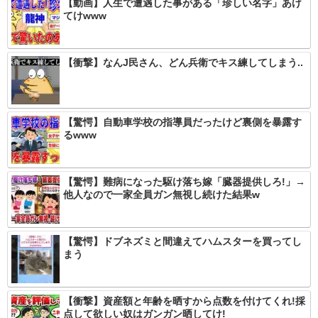
【動画】人生で遭遇した事がある「珍しい名字」あげ
てけwww
【衝撃】なんJ民さん、どん兵衛でキス練してしまう..
【驚愕】自動車学校の指導員だったけど裏側を暴露す
るwww
【驚愕】難病になった駆け落ち嫁「臓器提供しろ!」→
他人なので一家全員ガン無視し続けた結果w
【驚愕】ドブネズミと間違えてハムスターを買ってし
まう
【衝撃】資産額と年齢を晒すから点数を付けてくれ!採
点して欲しい奴はガンガン晒してけ!