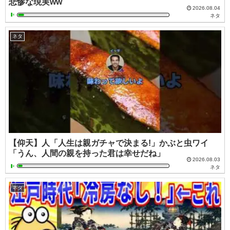
悲惨な現実ww
2026.08.04
ネタ
ネタ
【仰天】人「人生は親ガチャで決まる!」かぶと虫ワイ
「うん、人間の親を持った君は幸せだね」
2026.08.03
ネタ
ネタ