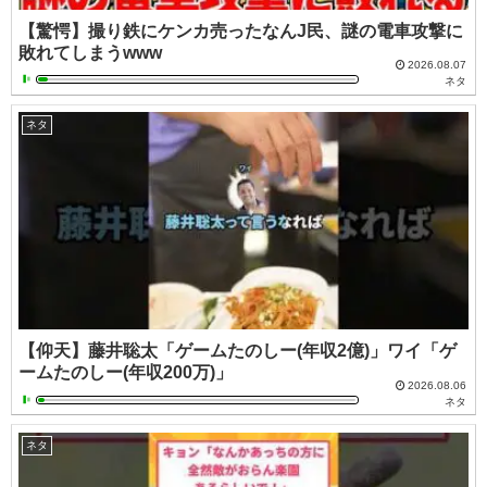
【驚愕】撮り鉄にケンカ売ったなんJ民、謎の電車攻撃に
敗れてしまうwww
2026.08.07
ネタ
ネタ
【仰天】藤井聡太「ゲームたのしー(年収2億)」ワイ「ゲ
ームたのしー(年収200万)」
2026.08.06
ネタ
ネタ