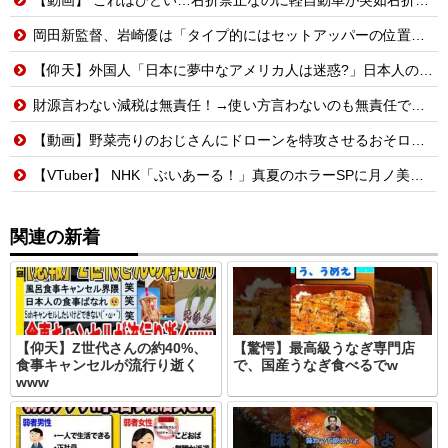
岡田新監督、岩崎優は「タイプ的にはセットアッパーの位置が一番合うてる」←おーん
【仰天】外国人「日本に夢中なアメリカ人は迷惑?」日本人の回答が的確すぎた
財源言わない減税は無責任！→使い方言わないのも無責任では？
【動画】野菜売りのおじさんにドローンを特攻させるおそロシア。
【VTuber】 NHK「ぶいあーる！」真夏のホラーSPに月ノ美兎・ましろ爻・市松寿ゞ謡が出演！“VTuber×ホラー”を語る【8/8(土)21:05】
関連の新着
【仰天】Z世代さんの約40%、
【驚愕】最高級うなぎ専門店
食事キャンセルが流行り逝く
で、国産うなぎ食べるでw
www