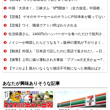
中国「大洪水！」三峡ダム「9門開放！（全力放流」中国都市「三峡沿線の道路水没」中国政府「高速道路封鎖！」中国ダム「緊急放流に合わせて開門（土砂崩れ発生」→
【悲報】 ゲオのサマーセールのチラシにPS5本体が載ってない
【悲報】ワイ、職場でアミバ呼ばわりされる
生活保護さん、1400円のハンバーガーを食べただけで批判される
ノイジーが帰国したらどうなる？←阪神の運気が下がりまくるやろな
【動画】外国人「日本語で話したのに英語で返された!」→日本人「まず発音を聞かせろ」
【衝撃】上司に煽り運転され大事故「ププッw大丈夫かぁ〜?w」→俺「あなたのせいで玉突き事故発生してますが」「え!?」
【マジかよ】親がいなくなり婚活不可能になった無職おばさんの悲惨な末路ww
あなたが興味ありそうな記事