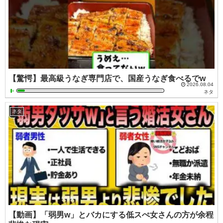
【驚愕】最高級うなぎ専門店で、国産うなぎ食べるでw
2026.08.04
ネタ
ネタ
【動画】「弱男w」とバカにする低スぺ女さんの方が余程