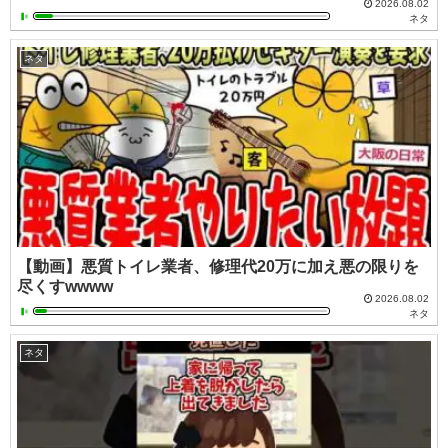
2026.08.02
ネタ
ネタ
【動画】悪質トイレ業者、修理代20万に加え悪の限りを
尽くすwwww
2026.08.02
ネタ
ネタ