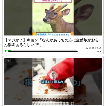
【マジかよ】キョン「なんかあっちの方に全然敵がおら
ん楽園あるらしいで!」
2026.08.06
ネタ
ネタ