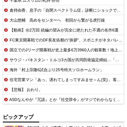
千葉県 ムスリムの礼拝 拒否
倉持由香、息子の「自閉スペクトラム症」診断にショックで涙 見逃していた乳幼児期のサインとは
大山悠輔 高めをセンターへ 初回から繋がる虎打線
【動画】㊗️2万回 続編の望みが完全に絶たれた不遇の名作6選
FC東京開幕戦でのDF長友佑都の“挨拶”、スポニチがネタバレ報道
国立でのJリーグ開幕戦が史上最多6万3960人の観客数！地上波中継＆劇的な試合展開でSNSでも話題に
サウジ・パキスタン・トルコ3カ国が共同防衛協定締結…「イスラム版NATO」指摘も！
海外「村上宗隆6試合ぶり25号特大ソロホームラン」
住宅営業マン「あっ、遅れてしまってすみませ～ん(笑)」 客「…今日、契約日ですよね？」→こうなるｗｗｗ
【悲報】 おわり。
ASDなんやが『冗談』とか『社交辞令』がマジでわからなくて怖い
ピックアップ