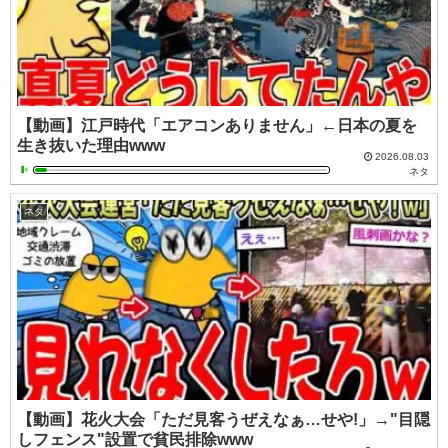
【動画】江戸時代「エアコンありません」←日本の夏を
生き抜いた理由www
2026.08.03
ネタ
ネタ
【動画】花火大会「ただ見客うぜえなぁ…せや!」→"目隠
しフェンス"設置で貧民排除www