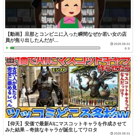
【動画】旦那とコンビニに入った瞬間なぜか若い女の店
員が焦り出したんだが…
2026.08.01
ネタ
ネタ
【仰天】安価で最新AIにマスコットキャラを作成させて
みた結果→奇抜なキャラが誕生してワロタ
2026.08.01