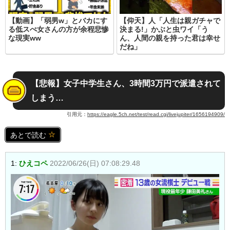
【動画】「弱男w」とバカにす
【仰天】人「人生は親ガチャで
る低スぺ女さんの方が余程悲惨
決まる!」かぶと虫ワイ「う
な現実ww
ん、人間の親を持った君は幸せ
だね」
【悲報】女子中学生さん、3時間3万円で派遣されて
しまう…
引用元：
https://eagle.5ch.net/test/read.cgi/livejupiter/1656194909/
あとで読む
1:
ひえコペ
2022/06/26(日) 07:08:29.48