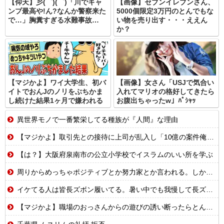
【仰天】彡(゜)(゜)「川でキャ
【画像】セブンイレブンさん、
ンプ最高や!ん?なんか警察来た
5000個限定3万円のとんでもな
で…」胸糞すぎる水難事故…
い物を売り出す・・・ええん
か？
【マジかよ】ワイ大学生、初バ
【画像】女さん「USJで気合い
イトでおんJのノリをぶちかま
入れてマリオの格好してきたら
し続けた結果1ヶ月で嫌われる
お腹出ちゃったw」ﾊﾟｼｬｯ
異世界モノで一番繁栄してる種族が『人間』な理由
【マジかよ】取引先との接待に上司が乱入し「10億の案件俺がもらったw残念だったな負け犬w」→取引先社長「誰だね君は…」既に契約成立していて…
【は？】大阪府泉南市の公立小学校でイスラムのいい所を学ぶ
周りからめっちゃポジティブとか努力家とか言われる。しかし私は自分で言うのもなんだけど成人するまで人生ハードモードだった・・・
イケてる人は皆長ズボン履いてる。暑い中でも我慢して長ズボン履いてる。半ズボンはモテ無い。厳しいって
【マジかよ】職場のおっさんからの遊びの誘い断ったらとんでもないこと言われたんだが