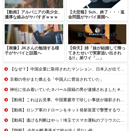
【動画】アルバニアの美少女、
【大悲報】5ch、終了・・・返
濃厚な絡みがヤバすぎｗｗｗ
金問題がヤバイ展開へ
【画像】JKさんの勉強する様
【仰天】姉「妹が結婚して帰っ
子がヤバイと話題へ
てきたせいで実家追い出され
る!!」弟ワイ「…」
【なぜ？】中国企業に取得されたマンション、日本人が出ていきネパール人で埋まる
京都の寺がまた燃える「中国人に脅迫されていた」
神社に住み着いていたネパール国籍の男が逮捕されました #移民 #外国人
【動画】これはお見事。中国重慶市で珍しい事故が撮影される。
【動画】ロシア軍のドローンをネット発射装置で撃墜するウクライナ。
【動画】逃げる判断はやっ！埼玉でスマホ運転のプリウスに当て逃げされる車載。
【朗報】 今年が酷暑過ぎて蚊が全く居ない件